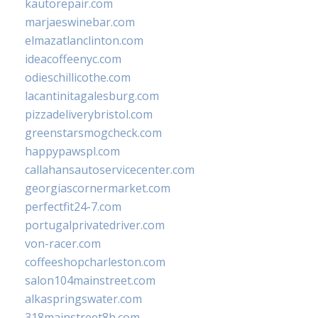
kautorepair.com
marjaeswinebar.com
elmazatlanclinton.com
ideacoffeenyc.com
odieschillicothe.com
lacantinitagalesburg.com
pizzadeliverybristol.com
greenstarsmogcheck.com
happypawspl.com
callahansautoservicecenter.com
georgiascornermarket.com
perfectfit24-7.com
portugalprivatedriver.com
von-racer.com
coffeeshopcharleston.com
salon104mainstreet.com
alkaspringswater.com
318mainstreet8h.com