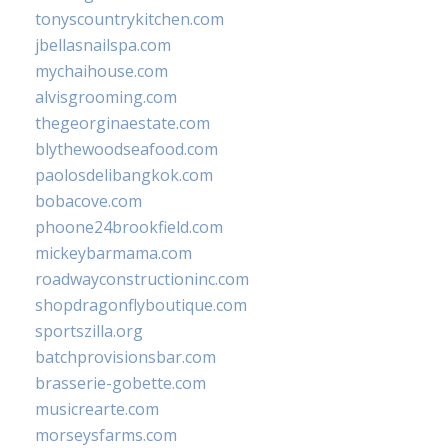
tonyscountrykitchen.com
jbellasnailspa.com
mychaihouse.com
alvisgrooming.com
thegeorginaestate.com
blythewoodseafood.com
paolosdelibangkok.com
bobacove.com
phoone24brookfield.com
mickeybarmama.com
roadwayconstructioninc.com
shopdragonflyboutique.com
sportszilla.org
batchprovisionsbar.com
brasserie-gobette.com
musicrearte.com
morseysfarms.com