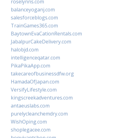
roselynns.com
balanceyoganj.com
salesforceblogs.com
TrainGames365.com
BaytownEvaCationRentals.com
JabalpurCakeDelivery.com
halobjd.com
intelligenceqatar.com
PikaPikaApp.com
takecareofbusinessdfw.org
HamadaOfJapan.com
VersifyLifestyle.com
kingscreekadventures.com
antaeuslabs.com
purelycleanchemdry.com
WishOping.com
shoplegacee.com
bonvivantshop.com