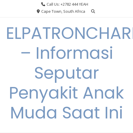
Skip
Call Us: +2782 444 YEAH
to
Cape Town, South Africa
content
ELPATRONCHA
– Informasi
Seputar
Penyakit Anak
Muda Saat Ini