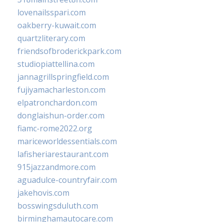
lovenailsspari.com
oakberry-kuwait.com
quartzliterary.com
friendsofbroderickpark.com
studiopiattellina.com
jannagrillspringfield.com
fujiyamacharleston.com
elpatronchardon.com
donglaishun-order.com
fiamc-rome2022.org
mariceworldessentials.com
lafisheriarestaurant.com
915jazzandmore.com
aguadulce-countryfair.com
jakehovis.com
bosswingsduluth.com
birminghamautocare.com