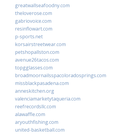
greatwallseafoodny.com
theloverose.com
gabriovoice.com
resinflowart.com
p-sports.net
korsairstreetwear.com
petshopallston.com
avenue26tacos.com
topgglasses.com
broadmoornailsspacoloradosprings.com
missblackpasadena.com
anneskitchen.org
valenciamarketytaqueria.com
reefrecordsllc.com
alawaffle.com
aryouthfishing.com
united-basketball.com