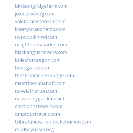
birdsongridgefarm.com
joiedevivblog.com
valera-amsterdam.com
libertybrandhemp.com
norwoodinnwi.com
neighboursmarket.com
blackanguscareers.com
bolesfororegon.com
bodega-ole.com
thestreamlinerlounge.com
mestrinorubanofc.com
novelatherton.com
nassvalleygardens.net
electjohnstewart.com
omptourtravels.com
tribratanews-polreskebumen.com
rsudbayuasih.org