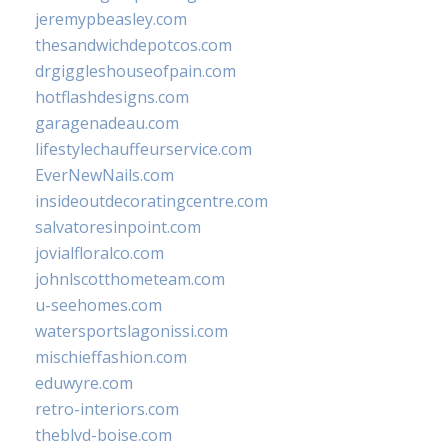
jeremypbeasley.com
thesandwichdepotcos.com
drgiggleshouseofpain.com
hotflashdesigns.com
garagenadeau.com
lifestylechauffeurservice.com
EverNewNails.com
insideoutdecoratingcentre.com
salvatoresinpoint.com
jovialfloralco.com
johnlscotthometeam.com
u-seehomes.com
watersportslagonissi.com
mischieffashion.com
eduwyre.com
retro-interiors.com
theblvd-boise.com