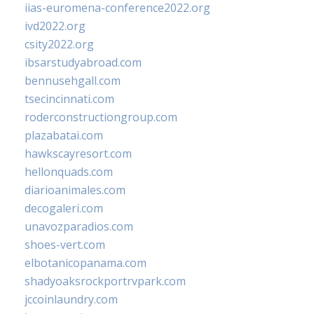
iias-euromena-conference2022.org
ivd2022.org
csity2022.org
ibsarstudyabroad.com
bennusehgall.com
tsecincinnati.com
roderconstructiongroup.com
plazabatai.com
hawkscayresort.com
hellonquads.com
diarioanimales.com
decogaleri.com
unavozparadios.com
shoes-vert.com
elbotanicopanama.com
shadyoaksrockportrvpark.com
jccoinlaundry.com