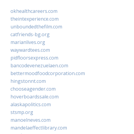
okhealthcareers.com
theintexperience.com
unboundedthefilm.com
catfriends-bg.org
marianlives.org
waywardtees.com
pidfloorsexpress.com
bancodevenezuelaen.com
bettermoodfoodcorporation.com
hingstonnt.com
chooseagender.com
hoverboardssale.com
alaskapolitics.com
stsmp.org
manoelneves.com
mandelaeffectlibrary.com