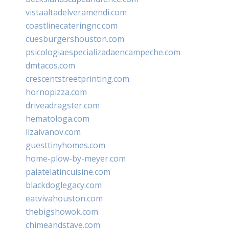
vistaaltadelveramendi.com
coastlinecateringnc.com
cuesburgershouston.com
psicologiaespecializadaencampeche.com
dmtacos.com
crescentstreetprinting.com
hornopizza.com
driveadragster.com
hematologa.com
lizaivanov.com
guesttinyhomes.com
home-plow-by-meyer.com
palatelatincuisine.com
blackdoglegacy.com
eatvivahouston.com
thebigshowok.com
chimeandstave.com