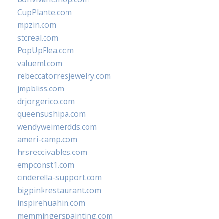
CupPlante.com
mpzin.com
stcreal.com
PopUpFlea.com
valueml.com
rebeccatorresjewelry.com
jmpbliss.com
drjorgerico.com
queensushipa.com
wendyweimerdds.com
ameri-camp.com
hrsreceivables.com
empconst1.com
cinderella-support.com
bigpinkrestaurant.com
inspirehuahin.com
memmingerspainting.com