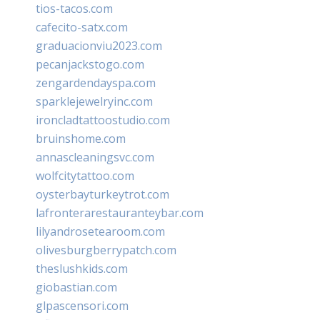
tios-tacos.com
cafecito-satx.com
graduacionviu2023.com
pecanjackstogo.com
zengardendayspa.com
sparklejewelryinc.com
ironcladtattoostudio.com
bruinshome.com
annascleaningsvc.com
wolfcitytattoo.com
oysterbayturkeytrot.com
lafronterarestauranteybar.com
lilyandrosetearoom.com
olivesburgberrypatch.com
theslushkids.com
giobastian.com
glpascensori.com