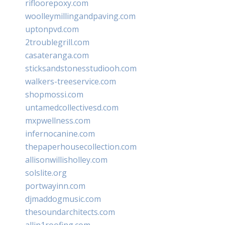
rifloorepoxy.com
woolleymillingandpaving.com
uptonpvd.com
2troublegrill.com
casateranga.com
sticksandstonesstudiooh.com
walkers-treeservice.com
shopmossi.com
untamedcollectivesd.com
mxpwellness.com
infernocanine.com
thepaperhousecollection.com
allisonwillisholley.com
solslite.org
portwayinn.com
djmaddogmusic.com
thesoundarchitects.com
allin1roofing.com