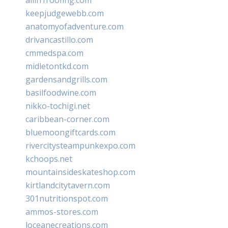
keepjudgewebb.com
anatomyofadventure.com
drivancastillo.com
cmmedspa.com
midletontkd.com
gardensandgrills.com
basilfoodwine.com
nikko-tochigi.net
caribbean-corner.com
bluemoongiftcards.com
rivercitysteampunkexpo.com
kchoops.net
mountainsideskateshop.com
kirtlandcitytavern.com
301nutritionspot.com
ammos-stores.com
loceanecreations.com