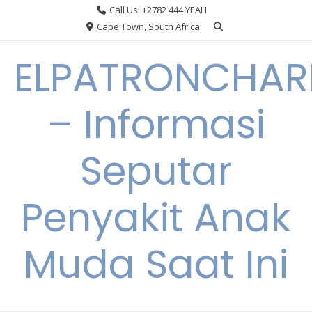
Skip
Call Us: +2782 444 YEAH
to
Cape Town, South Africa
content
ELPATRONCHA
– Informasi
Seputar
Penyakit Anak
Muda Saat Ini