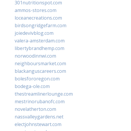
301nutritionspot.com
ammos-stores.com
loceanecreations.com
birdsongridgefarm.com
joiedevivblog.com
valera-amsterdam.com
libertybrandhemp.com
norwoodinnwi.com
neighboursmarket.com
blackanguscareers.com
bolesfororegon.com
bodega-ole.com
thestreamlinerlounge.com
mestrinorubanofc.com
novelatherton.com
nassvalleygardens.net
electjohnstewart.com