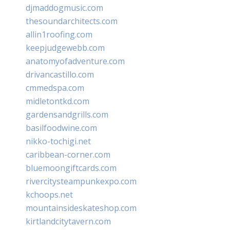
djmaddogmusic.com
thesoundarchitects.com
allin1roofing.com
keepjudgewebb.com
anatomyofadventure.com
drivancastillo.com
cmmedspa.com
midletontkd.com
gardensandgrills.com
basilfoodwine.com
nikko-tochigi.net
caribbean-corner.com
bluemoongiftcards.com
rivercitysteampunkexpo.com
kchoops.net
mountainsideskateshop.com
kirtlandcitytavern.com