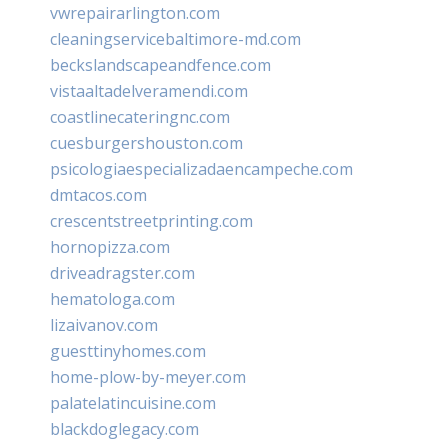
vwrepairarlington.com
cleaningservicebaltimore-md.com
beckslandscapeandfence.com
vistaaltadelveramendi.com
coastlinecateringnc.com
cuesburgershouston.com
psicologiaespecializadaencampeche.com
dmtacos.com
crescentstreetprinting.com
hornopizza.com
driveadragster.com
hematologa.com
lizaivanov.com
guesttinyhomes.com
home-plow-by-meyer.com
palatelatincuisine.com
blackdoglegacy.com