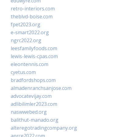
eduwyre.com
retro-interiors.com
theblvd-boise.com
fpet2023.org
e-smart2022.org
ngrc2022.org
leesfamilyfoods.com
lewis-lewis-cpas.com
eleontennis.com
cyetus.com
bradfordshops.com
almadenranchsanjose.com
advocatevijay.com
adlibilimler2023.com
naswwebed.org
balithut-manado.org
alteregotradingcompany.org
aprce2022.com