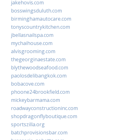
jakehovis.com
bosswingsduluth.com
birminghamautocare.com
tonyscountrykitchen.com
jbellasnailspa.com
mychaihouse.com
alvisgrooming.com
thegeorginaestate.com
blythewoodseafood.com
paolosdelibangkok.com
bobacove.com
phoone24brookfield.com
mickeybarmama.com
roadwayconstructioninc.com
shopdragonflyboutique.com
sportszilla.org
batchprovisionsbar.com