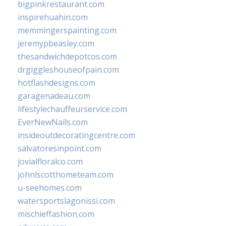
bigpinkrestaurant.com
inspirehuahin.com
memmingerspainting.com
jeremypbeasley.com
thesandwichdepotcos.com
drgiggleshouseofpain.com
hotflashdesigns.com
garagenadeau.com
lifestylechauffeurservice.com
EverNewNails.com
insideoutdecoratingcentre.com
salvatoresinpoint.com
jovialfloralco.com
johnlscotthometeam.com
u-seehomes.com
watersportslagonissi.com
mischieffashion.com