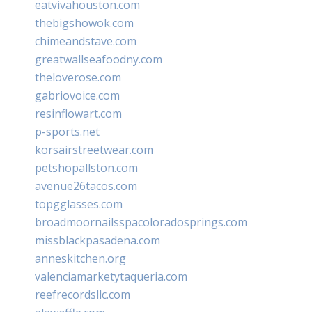
eatvivahouston.com
thebigshowok.com
chimeandstave.com
greatwallseafoodny.com
theloverose.com
gabriovoice.com
resinflowart.com
p-sports.net
korsairstreetwear.com
petshopallston.com
avenue26tacos.com
topgglasses.com
broadmoornailsspacoloradosprings.com
missblackpasadena.com
anneskitchen.org
valenciamarketytaqueria.com
reefrecordsllc.com