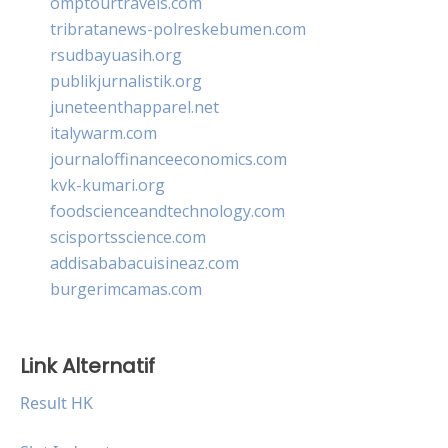
omptourtravels.com
tribratanews-polreskebumen.com
rsudbayuasih.org
publikjurnalistik.org
juneteenthapparel.net
italywarm.com
journaloffinanceeconomics.com
kvk-kumari.org
foodscienceandtechnology.com
scisportsscience.com
addisababacuisineaz.com
burgerimcamas.com
Link Alternatif
Result HK