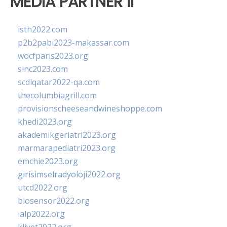
MEDIA PARTNER II
isth2022.com
p2b2pabi2023-makassar.com
wocfparis2023.org
sinc2023.com
scdlqatar2022-qa.com
thecolumbiagrill.com
provisionscheeseandwineshoppe.com
khedi2023.org
akademikgeriatri2023.org
marmarapediatri2023.org
emchie2023.org
girisimselradyoloji2022.org
utcd2022.org
biosensor2022.org
ialp2022.org