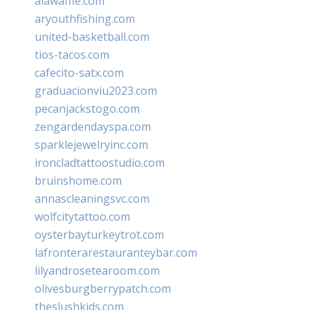
alawaffle.com
aryouthfishing.com
united-basketball.com
tios-tacos.com
cafecito-satx.com
graduacionviu2023.com
pecanjackstogo.com
zengardendayspa.com
sparklejewelryinc.com
ironcladtattoostudio.com
bruinshome.com
annascleaningsvc.com
wolfcitytattoo.com
oysterbayturkeytrot.com
lafronterarestauranteybar.com
lilyandrosetearoom.com
olivesburgberrypatch.com
theslushkids.com