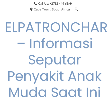
Skip
Call Us: +2782 444 YEAH
to
Cape Town, South Africa
content
ELPATRONCHA
– Informasi
Seputar
Penyakit Anak
Muda Saat Ini