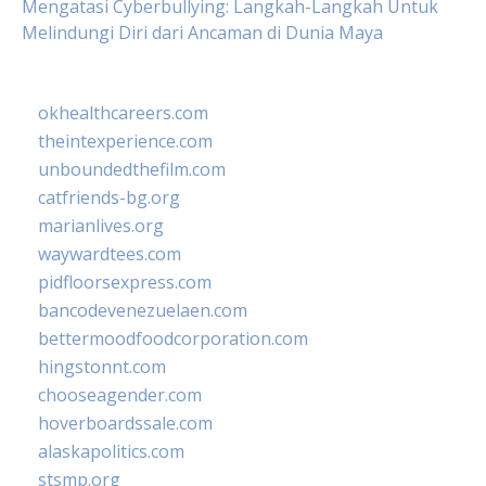
Mengatasi Cyberbullying: Langkah-Langkah Untuk
Melindungi Diri dari Ancaman di Dunia Maya
okhealthcareers.com
theintexperience.com
unboundedthefilm.com
catfriends-bg.org
marianlives.org
waywardtees.com
pidfloorsexpress.com
bancodevenezuelaen.com
bettermoodfoodcorporation.com
hingstonnt.com
chooseagender.com
hoverboardssale.com
alaskapolitics.com
stsmp.org