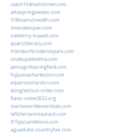
salon104mainstreet.com
alkaspringswater.com
318mainstreet8h.com
lovenailsspari.com
oakberry-kuwait.com
quartzliterary.com
friendsofbroderickpark.com
studiopiattellina.com
jannagrillspringfield.com
fujiyamacharleston.com
elpatronchardon.com
donglaishun-order.com
fiamc-rome2022.org
mariceworldessentials.com
lafisheriarestaurant.com
915jazzandmore.com
aguadulce-countryfair.com