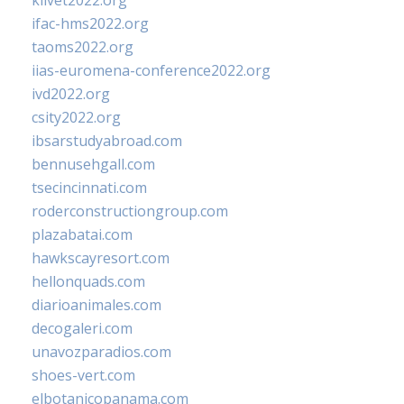
klivet2022.org
ifac-hms2022.org
taoms2022.org
iias-euromena-conference2022.org
ivd2022.org
csity2022.org
ibsarstudyabroad.com
bennusehgall.com
tsecincinnati.com
roderconstructiongroup.com
plazabatai.com
hawkscayresort.com
hellonquads.com
diarioanimales.com
decogaleri.com
unavozparadios.com
shoes-vert.com
elbotanicopanama.com