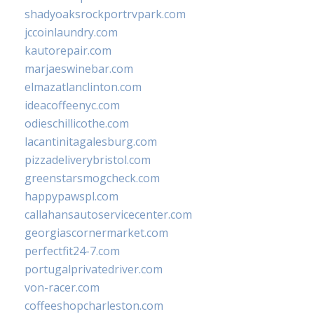
shadyoaksrockportrvpark.com
jccoinlaundry.com
kautorepair.com
marjaeswinebar.com
elmazatlanclinton.com
ideacoffeenyc.com
odieschillicothe.com
lacantinitagalesburg.com
pizzadeliverybristol.com
greenstarsmogcheck.com
happypawspl.com
callahansautoservicecenter.com
georgiascornermarket.com
perfectfit24-7.com
portugalprivatedriver.com
von-racer.com
coffeeshopcharleston.com