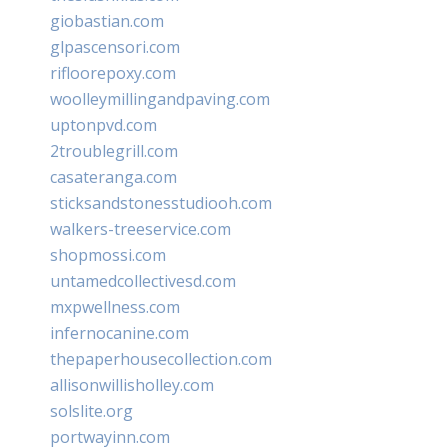
giobastian.com
glpascensori.com
rifloorepoxy.com
woolleymillingandpaving.com
uptonpvd.com
2troublegrill.com
casateranga.com
sticksandstonesstudiooh.com
walkers-treeservice.com
shopmossi.com
untamedcollectivesd.com
mxpwellness.com
infernocanine.com
thepaperhousecollection.com
allisonwillisholley.com
solslite.org
portwayinn.com