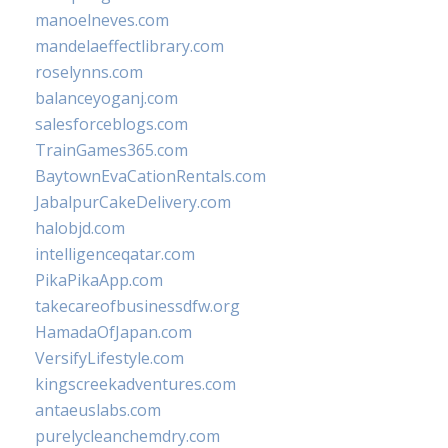
manoelneves.com
mandelaeffectlibrary.com
roselynns.com
balanceyoganj.com
salesforceblogs.com
TrainGames365.com
BaytownEvaCationRentals.com
JabalpurCakeDelivery.com
halobjd.com
intelligenceqatar.com
PikaPikaApp.com
takecareofbusinessdfw.org
HamadaOfJapan.com
VersifyLifestyle.com
kingscreekadventures.com
antaeuslabs.com
purelycleanchemdry.com