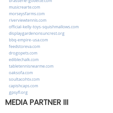
brasserie-gobette.com
musicrearte.com
morseysfarms.com
riverviewtennis.com
official-kelly-toys-squishmallows.com
displaygardenonsuncrest.org
bbq-empire-usa.com
feedstoreva.com
drogopets.com
ediblechalk.com
tabletennisnearme.com
oaksofa.com
soultacohtx.com
capishcaps.com
gpsyfl.org
MEDIA PARTNER III