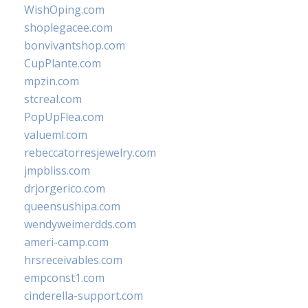
WishOping.com
shoplegacee.com
bonvivantshop.com
CupPlante.com
mpzin.com
stcreal.com
PopUpFlea.com
valueml.com
rebeccatorresjewelry.com
jmpbliss.com
drjorgerico.com
queensushipa.com
wendyweimerdds.com
ameri-camp.com
hrsreceivables.com
empconst1.com
cinderella-support.com