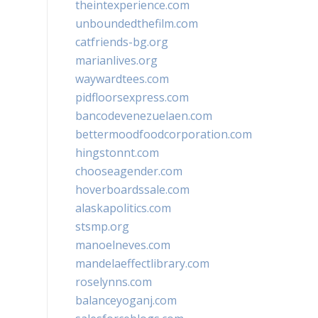
theintexperience.com
unboundedthefilm.com
catfriends-bg.org
marianlives.org
waywardtees.com
pidfloorsexpress.com
bancodevenezuelaen.com
bettermoodfoodcorporation.com
hingstonnt.com
chooseagender.com
hoverboardssale.com
alaskapolitics.com
stsmp.org
manoelneves.com
mandelaeffectlibrary.com
roselynns.com
balanceyoganj.com