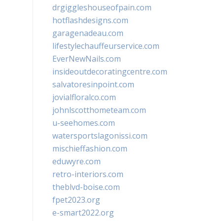
drgiggleshouseofpain.com
hotflashdesigns.com
garagenadeau.com
lifestylechauffeurservice.com
EverNewNails.com
insideoutdecoratingcentre.com
salvatoresinpoint.com
jovialfloralco.com
johnlscotthometeam.com
u-seehomes.com
watersportslagonissi.com
mischieffashion.com
eduwyre.com
retro-interiors.com
theblvd-boise.com
fpet2023.org
e-smart2022.org