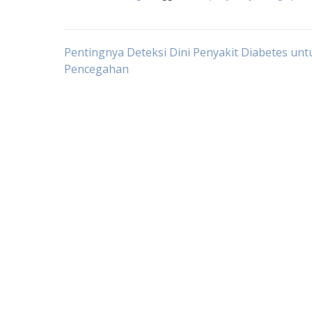
Post
Pentingnya Deteksi Dini Penyakit Diabetes unt
Pencegahan
navigation