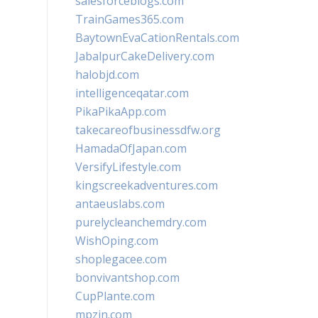
salesforceblogs.com
TrainGames365.com
BaytownEvaCationRentals.com
JabalpurCakeDelivery.com
halobjd.com
intelligenceqatar.com
PikaPikaApp.com
takecareofbusinessdfw.org
HamadaOfJapan.com
VersifyLifestyle.com
kingscreekadventures.com
antaeuslabs.com
purelycleanchemdry.com
WishOping.com
shoplegacee.com
bonvivantshop.com
CupPlante.com
mpzin.com