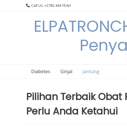
Skip
Call Us: +2782 444 YEAH
to
content
ELPATRONCH
Penya
Diabetes
Ginjal
Jantung
Pilihan Terbaik Obat
Perlu Anda Ketahui