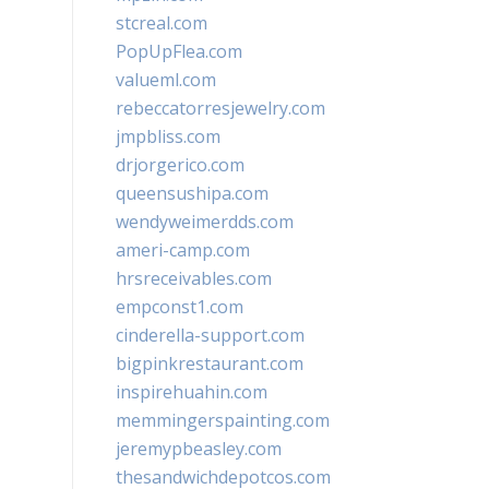
stcreal.com
PopUpFlea.com
valueml.com
rebeccatorresjewelry.com
jmpbliss.com
drjorgerico.com
queensushipa.com
wendyweimerdds.com
ameri-camp.com
hrsreceivables.com
empconst1.com
cinderella-support.com
bigpinkrestaurant.com
inspirehuahin.com
memmingerspainting.com
jeremypbeasley.com
thesandwichdepotcos.com