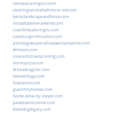
vwrepairarlington.com
cleaningservicebaltimore-md.com
beckslandscapeandfence.com
vistaaltadelveramendi.com
coastlinecateringnc.com
cuesburgershouston.com
psicologiaespecializadaencampeche.com
dmtacos.com
crescentstreetprinting.com
hornopizza.com
driveadragster.com
hematologa.com
lizaivanov.com
guesttinyhomes.com
home-plow-by-meyer.com
palatelatincuisine.com
blackdoglegacy.com