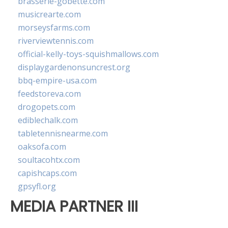
brasserie-gobette.com
musicrearte.com
morseysfarms.com
riverviewtennis.com
official-kelly-toys-squishmallows.com
displaygardenonsuncrest.org
bbq-empire-usa.com
feedstoreva.com
drogopets.com
ediblechalk.com
tabletennisnearme.com
oaksofa.com
soultacohtx.com
capishcaps.com
gpsyfl.org
MEDIA PARTNER III