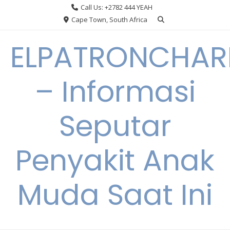
Skip
Call Us: +2782 444 YEAH
to
Cape Town, South Africa
content
ELPATRONCHA
– Informasi
Seputar
Penyakit Anak
Muda Saat Ini