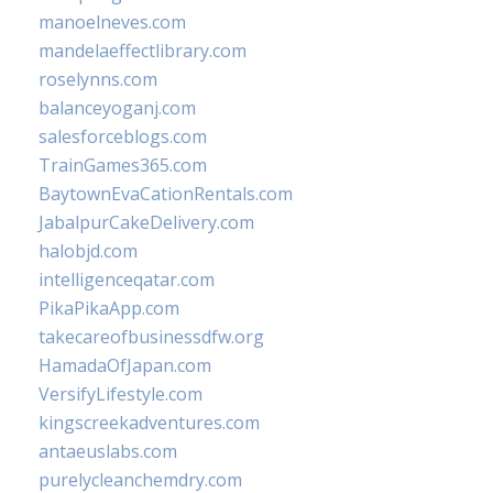
manoelneves.com
mandelaeffectlibrary.com
roselynns.com
balanceyoganj.com
salesforceblogs.com
TrainGames365.com
BaytownEvaCationRentals.com
JabalpurCakeDelivery.com
halobjd.com
intelligenceqatar.com
PikaPikaApp.com
takecareofbusinessdfw.org
HamadaOfJapan.com
VersifyLifestyle.com
kingscreekadventures.com
antaeuslabs.com
purelycleanchemdry.com