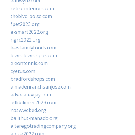
eduwyre.com
retro-interiors.com
theblvd-boise.com
fpet2023.org
e-smart2022.org
ngrc2022.org
leesfamilyfoods.com
lewis-lewis-cpas.com
eleontennis.com
cyetus.com
bradfordshops.com
almadenranchsanjose.com
advocatevijay.com
adlibilimler2023.com
naswwebed.org
balithut-manado.org
alteregotradingcompany.org
aprce2022.com