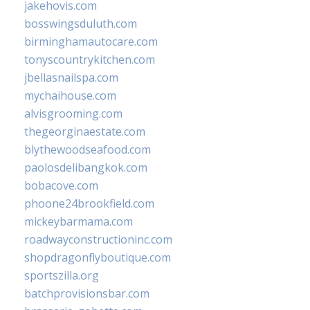
jakehovis.com
bosswingsduluth.com
birminghamautocare.com
tonyscountrykitchen.com
jbellasnailspa.com
mychaihouse.com
alvisgrooming.com
thegeorginaestate.com
blythewoodseafood.com
paolosdelibangkok.com
bobacove.com
phoone24brookfield.com
mickeybarmama.com
roadwayconstructioninc.com
shopdragonflyboutique.com
sportszilla.org
batchprovisionsbar.com