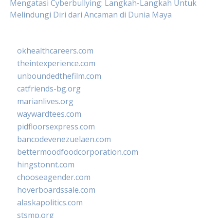
Mengatasi Cyberbullying: Langkah-Langkah Untuk
Melindungi Diri dari Ancaman di Dunia Maya
okhealthcareers.com
theintexperience.com
unboundedthefilm.com
catfriends-bg.org
marianlives.org
waywardtees.com
pidfloorsexpress.com
bancodevenezuelaen.com
bettermoodfoodcorporation.com
hingstonnt.com
chooseagender.com
hoverboardssale.com
alaskapolitics.com
stsmp.org