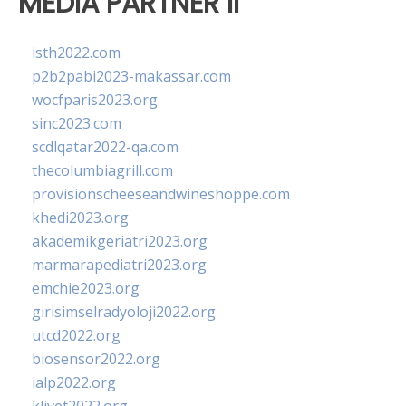
MEDIA PARTNER II
isth2022.com
p2b2pabi2023-makassar.com
wocfparis2023.org
sinc2023.com
scdlqatar2022-qa.com
thecolumbiagrill.com
provisionscheeseandwineshoppe.com
khedi2023.org
akademikgeriatri2023.org
marmarapediatri2023.org
emchie2023.org
girisimselradyoloji2022.org
utcd2022.org
biosensor2022.org
ialp2022.org