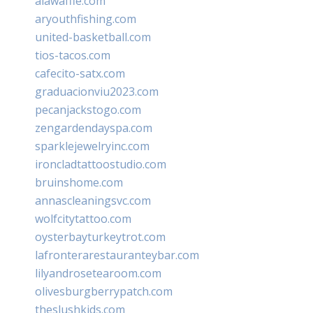
alawaffle.com
aryouthfishing.com
united-basketball.com
tios-tacos.com
cafecito-satx.com
graduacionviu2023.com
pecanjackstogo.com
zengardendayspa.com
sparklejewelryinc.com
ironcladtattoostudio.com
bruinshome.com
annascleaningsvc.com
wolfcitytattoo.com
oysterbayturkeytrot.com
lafronterarestauranteybar.com
lilyandrosetearoom.com
olivesburgberrypatch.com
theslushkids.com