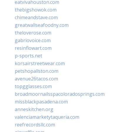
eatvivahouston.com
thebigshowok.com
chimeandstave.com
greatwallseafoodny.com
theloverose.com
gabriovoice.com
resinflowart.com
p-sports.net
korsairstreetwear.com
petshopallston.com
avenue26tacos.com
topgglasses.com
broadmoornailsspacoloradosprings.com
missblackpasadena.com
anneskitchen.org
valenciamarketytaqueria.com
reefrecordsllc.com