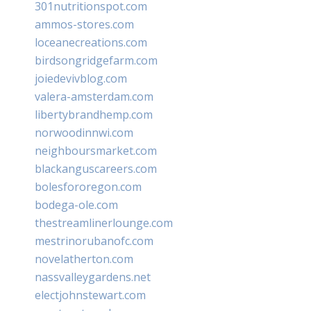
301nutritionspot.com
ammos-stores.com
loceanecreations.com
birdsongridgefarm.com
joiedevivblog.com
valera-amsterdam.com
libertybrandhemp.com
norwoodinnwi.com
neighboursmarket.com
blackanguscareers.com
bolesfororegon.com
bodega-ole.com
thestreamlinerlounge.com
mestrinorubanofc.com
novelatherton.com
nassvalleygardens.net
electjohnstewart.com