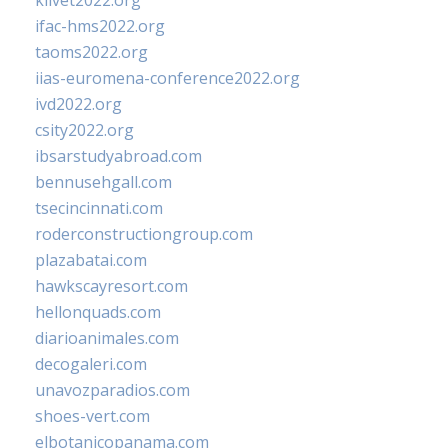
klivet2022.org
ifac-hms2022.org
taoms2022.org
iias-euromena-conference2022.org
ivd2022.org
csity2022.org
ibsarstudyabroad.com
bennusehgall.com
tsecincinnati.com
roderconstructiongroup.com
plazabatai.com
hawkscayresort.com
hellonquads.com
diarioanimales.com
decogaleri.com
unavozparadios.com
shoes-vert.com
elbotanicopanama.com