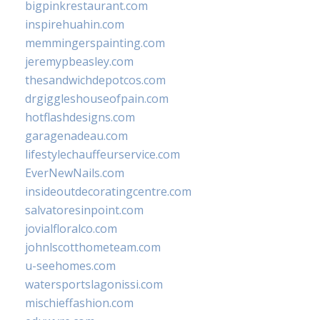
bigpinkrestaurant.com
inspirehuahin.com
memmingerspainting.com
jeremypbeasley.com
thesandwichdepotcos.com
drgiggleshouseofpain.com
hotflashdesigns.com
garagenadeau.com
lifestylechauffeurservice.com
EverNewNails.com
insideoutdecoratingcentre.com
salvatoresinpoint.com
jovialfloralco.com
johnlscotthometeam.com
u-seehomes.com
watersportslagonissi.com
mischieffashion.com