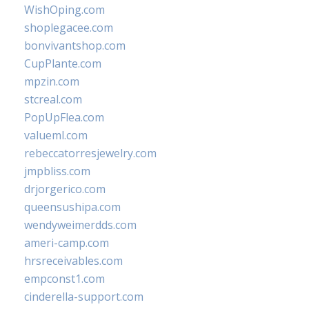
WishOping.com
shoplegacee.com
bonvivantshop.com
CupPlante.com
mpzin.com
stcreal.com
PopUpFlea.com
valueml.com
rebeccatorresjewelry.com
jmpbliss.com
drjorgerico.com
queensushipa.com
wendyweimerdds.com
ameri-camp.com
hrsreceivables.com
empconst1.com
cinderella-support.com