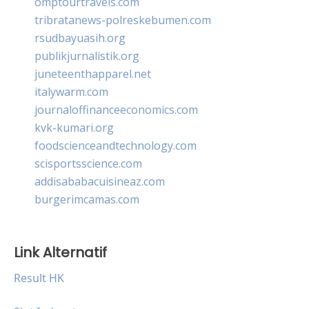
omptourtravels.com
tribratanews-polreskebumen.com
rsudbayuasih.org
publikjurnalistik.org
juneteenthapparel.net
italywarm.com
journaloffinanceeconomics.com
kvk-kumari.org
foodscienceandtechnology.com
scisportsscience.com
addisababacuisineaz.com
burgerimcamas.com
Link Alternatif
Result HK