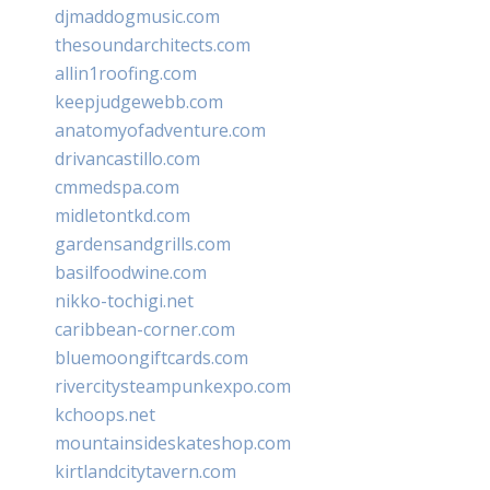
djmaddogmusic.com
thesoundarchitects.com
allin1roofing.com
keepjudgewebb.com
anatomyofadventure.com
drivancastillo.com
cmmedspa.com
midletontkd.com
gardensandgrills.com
basilfoodwine.com
nikko-tochigi.net
caribbean-corner.com
bluemoongiftcards.com
rivercitysteampunkexpo.com
kchoops.net
mountainsideskateshop.com
kirtlandcitytavern.com