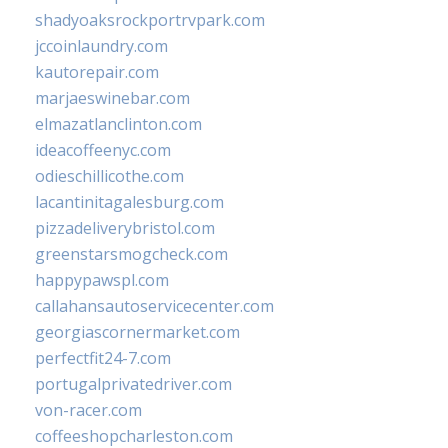
shadyoaksrockportrvpark.com
jccoinlaundry.com
kautorepair.com
marjaeswinebar.com
elmazatlanclinton.com
ideacoffeenyc.com
odieschillicothe.com
lacantinitagalesburg.com
pizzadeliverybristol.com
greenstarsmogcheck.com
happypawspl.com
callahansautoservicecenter.com
georgiascornermarket.com
perfectfit24-7.com
portugalprivatedriver.com
von-racer.com
coffeeshopcharleston.com