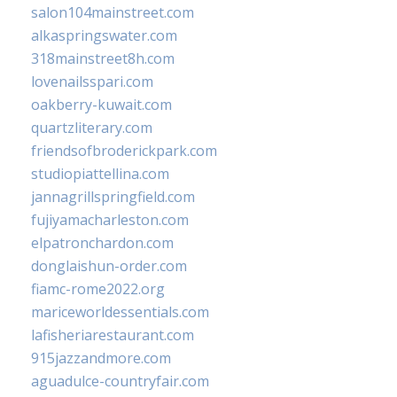
salon104mainstreet.com
alkaspringswater.com
318mainstreet8h.com
lovenailsspari.com
oakberry-kuwait.com
quartzliterary.com
friendsofbroderickpark.com
studiopiattellina.com
jannagrillspringfield.com
fujiyamacharleston.com
elpatronchardon.com
donglaishun-order.com
fiamc-rome2022.org
mariceworldessentials.com
lafisheriarestaurant.com
915jazzandmore.com
aguadulce-countryfair.com