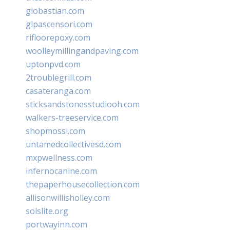
giobastian.com
glpascensori.com
rifloorepoxy.com
woolleymillingandpaving.com
uptonpvd.com
2troublegrill.com
casateranga.com
sticksandstonesstudiooh.com
walkers-treeservice.com
shopmossi.com
untamedcollectivesd.com
mxpwellness.com
infernocanine.com
thepaperhousecollection.com
allisonwillisholley.com
solslite.org
portwayinn.com