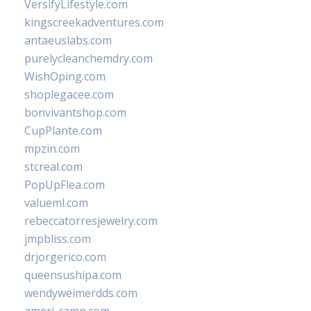
VersifyLifestyle.com
kingscreekadventures.com
antaeuslabs.com
purelycleanchemdry.com
WishOping.com
shoplegacee.com
bonvivantshop.com
CupPlante.com
mpzin.com
stcreal.com
PopUpFlea.com
valueml.com
rebeccatorresjewelry.com
jmpbliss.com
drjorgerico.com
queensushipa.com
wendyweimerdds.com