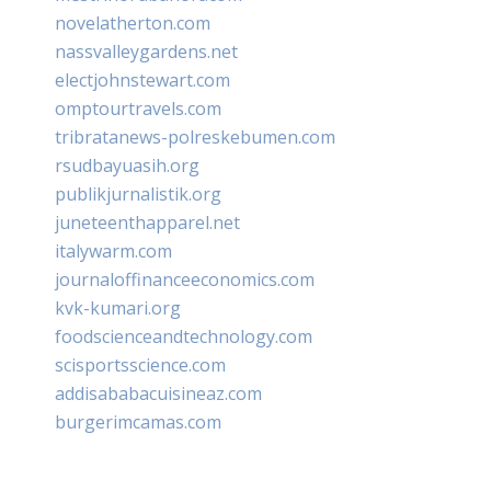
novelatherton.com
nassvalleygardens.net
electjohnstewart.com
omptourtravels.com
tribratanews-polreskebumen.com
rsudbayuasih.org
publikjurnalistik.org
juneteenthapparel.net
italywarm.com
journaloffinanceeconomics.com
kvk-kumari.org
foodscienceandtechnology.com
scisportsscience.com
addisababacuisineaz.com
burgerimcamas.com