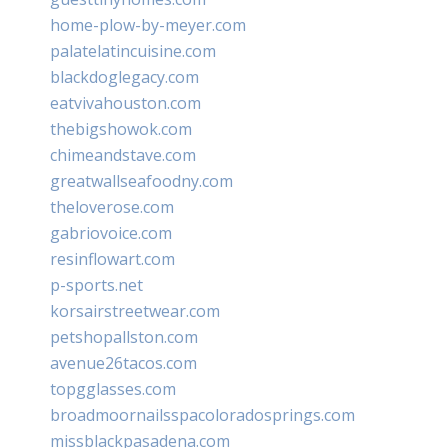
home-plow-by-meyer.com
palatelatincuisine.com
blackdoglegacy.com
eatvivahouston.com
thebigshowok.com
chimeandstave.com
greatwallseafoodny.com
theloverose.com
gabriovoice.com
resinflowart.com
p-sports.net
korsairstreetwear.com
petshopallston.com
avenue26tacos.com
topgglasses.com
broadmoornailsspacoloradosprings.com
missblackpasadena.com