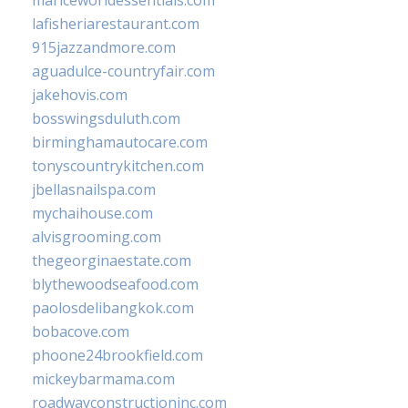
mariceworldessentials.com
lafisheriarestaurant.com
915jazzandmore.com
aguadulce-countryfair.com
jakehovis.com
bosswingsduluth.com
birminghamautocare.com
tonyscountrykitchen.com
jbellasnailspa.com
mychaihouse.com
alvisgrooming.com
thegeorginaestate.com
blythewoodseafood.com
paolosdelibangkok.com
bobacove.com
phoone24brookfield.com
mickeybarmama.com
roadwayconstructioninc.com