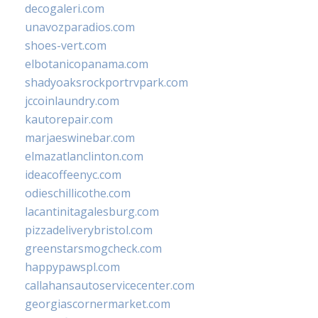
decogaleri.com
unavozparadios.com
shoes-vert.com
elbotanicopanama.com
shadyoaksrockportrvpark.com
jccoinlaundry.com
kautorepair.com
marjaeswinebar.com
elmazatlanclinton.com
ideacoffeenyc.com
odieschillicothe.com
lacantinitagalesburg.com
pizzadeliverybristol.com
greenstarsmogcheck.com
happypawspl.com
callahansautoservicecenter.com
georgiascornermarket.com