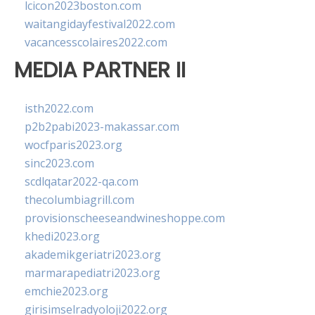
lcicon2023boston.com
waitangidayfestival2022.com
vacancesscolaires2022.com
MEDIA PARTNER II
isth2022.com
p2b2pabi2023-makassar.com
wocfparis2023.org
sinc2023.com
scdlqatar2022-qa.com
thecolumbiagrill.com
provisionscheeseandwineshoppe.com
khedi2023.org
akademikgeriatri2023.org
marmarapediatri2023.org
emchie2023.org
girisimselradyoloji2022.org