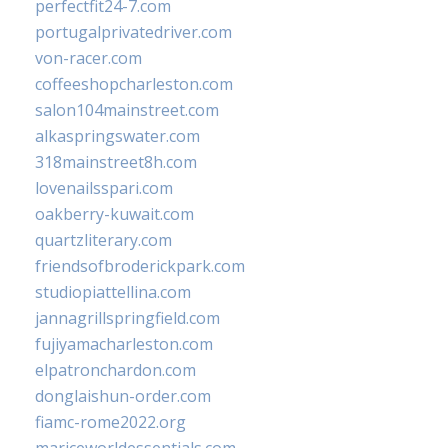
perfectfit24-7.com
portugalprivatedriver.com
von-racer.com
coffeeshopcharleston.com
salon104mainstreet.com
alkaspringswater.com
318mainstreet8h.com
lovenailsspari.com
oakberry-kuwait.com
quartzliterary.com
friendsofbroderickpark.com
studiopiattellina.com
jannagrillspringfield.com
fujiyamacharleston.com
elpatronchardon.com
donglaishun-order.com
fiamc-rome2022.org