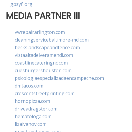
gpsyfl.org
MEDIA PARTNER III
vwrepairarlington.com
cleaningservicebaltimore-md.com
beckslandscapeandfence.com
vistaaltadelveramendi.com
coastlinecateringnc.com
cuesburgershouston.com
psicologiaespecializadaencampeche.com
dmtacos.com
crescentstreetprinting.com
hornopizza.com
driveadragster.com
hematologa.com
lizaivanov.com
guesttinyhomes.com