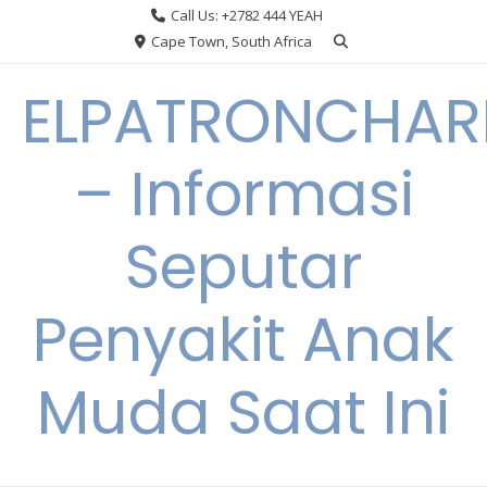
Skip
Call Us: +2782 444 YEAH
to
Cape Town, South Africa
content
ELPATRONCHA
– Informasi
Seputar
Penyakit Anak
Muda Saat Ini