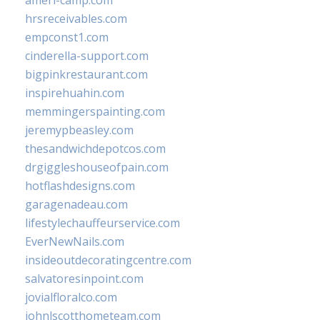
ameri-camp.com
hrsreceivables.com
empconst1.com
cinderella-support.com
bigpinkrestaurant.com
inspirehuahin.com
memmingerspainting.com
jeremypbeasley.com
thesandwichdepotcos.com
drgiggleshouseofpain.com
hotflashdesigns.com
garagenadeau.com
lifestylechauffeurservice.com
EverNewNails.com
insideoutdecoratingcentre.com
salvatoresinpoint.com
jovialfloralco.com
johnlscotthometeam.com