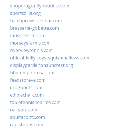
shopdragonflyboutique.com
sportszilla.org
batchprovisionsbar.com
brasserie-gobette.com
musicrearte.com
morseysfarms.com
riverviewtennis.com
official-kelly-toys-squishmallows.com
displaygardenonsuncrest.org
bbq-empire-usa.com
feedstoreva.com
drogopets.com
ediblechalk.com
tabletennisnearme.com
oaksofa.com
soultacohtx.com
capishcaps.com