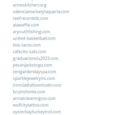
anneskitchen.org
valenciamarketytaqueria.com
reefrecordsllc.com
alawaffle.com
aryouthfishing.com
united-basketball.com
tios-tacos.com
cafecito-satx.com
graduacionviu2023.com
pecanjackstogo.com
zengardendayspa.com
sparklejewelryinc.com
ironcladtattoostudio.com
bruinshome.com
annascleaningsvc.com
wolfcitytattoo.com
oysterbayturkeytrot.com