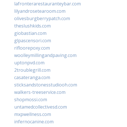
lafronterarestauranteybar.com
lilyandrosetearoom.com
olivesburgberrypatch.com
theslushkids.com
giobastian.com
glpascensori.com
rifloorepoxy.com
woolleymillingandpaving.com
uptonpvd.com
2troublegrill.com
casateranga.com
sticksandstonesstudiooh.com
walkers-treeservice.com
shopmossi.com
untamedcollectivesd.com
mxpwellness.com
infernocanine.com