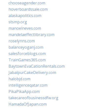
chooseagender.com
hoverboardssale.com
alaskapolitics.com
stsmp.org
manoelneves.com
mandelaeffectlibrary.com
roselynns.com
balanceyoganj.com
salesforceblogs.com
TrainGames365.com
BaytownEvaCationRentals.com
JabalpurCakeDelivery.com
halobjd.com
intelligenceqatar.com
PikaPikaApp.com
takecareofbusinessdfw.org
HamadaOfJapan.com