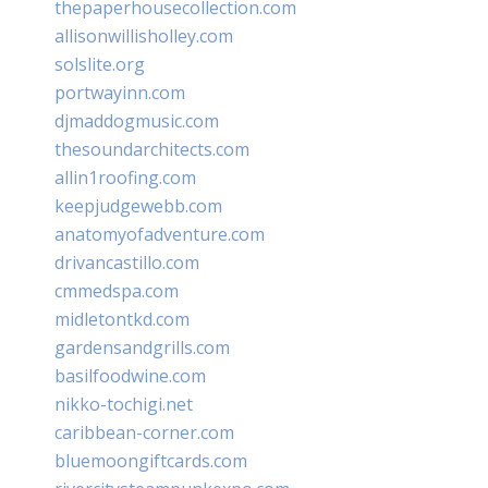
thepaperhousecollection.com
allisonwillisholley.com
solslite.org
portwayinn.com
djmaddogmusic.com
thesoundarchitects.com
allin1roofing.com
keepjudgewebb.com
anatomyofadventure.com
drivancastillo.com
cmmedspa.com
midletontkd.com
gardensandgrills.com
basilfoodwine.com
nikko-tochigi.net
caribbean-corner.com
bluemoongiftcards.com