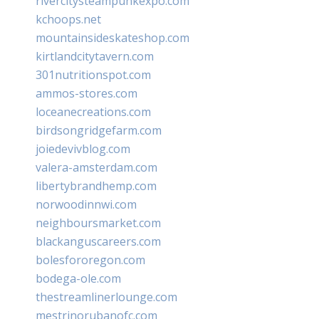
rivercitysteampunkexpo.com
kchoops.net
mountainsideskateshop.com
kirtlandcitytavern.com
301nutritionspot.com
ammos-stores.com
loceanecreations.com
birdsongridgefarm.com
joiedevivblog.com
valera-amsterdam.com
libertybrandhemp.com
norwoodinnwi.com
neighboursmarket.com
blackanguscareers.com
bolesfororegon.com
bodega-ole.com
thestreamlinerlounge.com
mestrinorubanofc.com