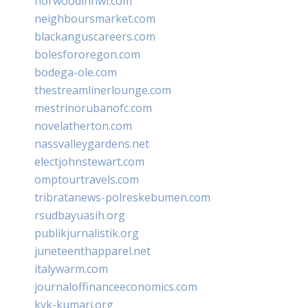
norwoodinnwi.com
neighboursmarket.com
blackanguscareers.com
bolesfororegon.com
bodega-ole.com
thestreamlinerlounge.com
mestrinorubanofc.com
novelatherton.com
nassvalleygardens.net
electjohnstewart.com
omptourtravels.com
tribratanews-polreskebumen.com
rsudbayuasih.org
publikjurnalistik.org
juneteenthapparel.net
italywarm.com
journaloffinanceeconomics.com
kvk-kumari.org