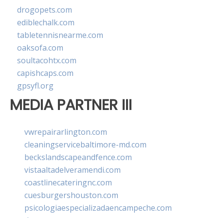
drogopets.com
ediblechalk.com
tabletennisnearme.com
oaksofa.com
soultacohtx.com
capishcaps.com
gpsyfl.org
MEDIA PARTNER III
vwrepairarlington.com
cleaningservicebaltimore-md.com
beckslandscapeandfence.com
vistaaltadelveramendi.com
coastlinecateringnc.com
cuesburgershouston.com
psicologiaespecializadaencampeche.com