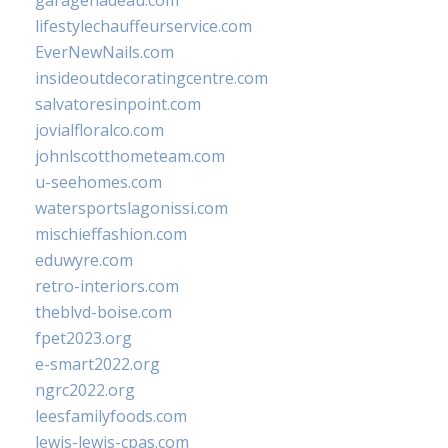
garagenadeau.com
lifestylechauffeurservice.com
EverNewNails.com
insideoutdecoratingcentre.com
salvatoresinpoint.com
jovialfloralco.com
johnlscotthometeam.com
u-seehomes.com
watersportslagonissi.com
mischieffashion.com
eduwyre.com
retro-interiors.com
theblvd-boise.com
fpet2023.org
e-smart2022.org
ngrc2022.org
leesfamilyfoods.com
lewis-lewis-cpas.com