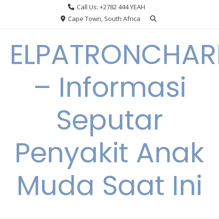
Skip
Call Us: +2782 444 YEAH
to
Cape Town, South Africa
content
ELPATRONCHA
– Informasi
Seputar
Penyakit Anak
Muda Saat Ini