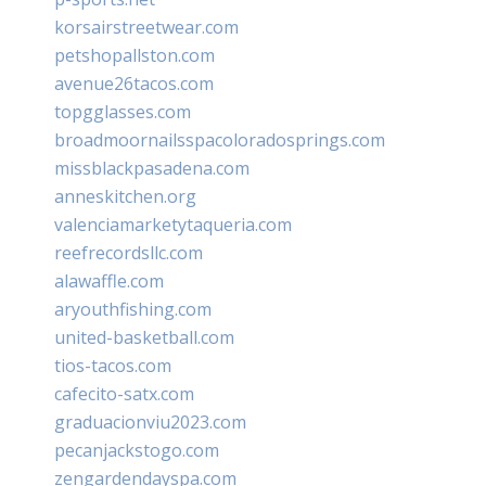
korsairstreetwear.com
petshopallston.com
avenue26tacos.com
topgglasses.com
broadmoornailsspacoloradosprings.com
missblackpasadena.com
anneskitchen.org
valenciamarketytaqueria.com
reefrecordsllc.com
alawaffle.com
aryouthfishing.com
united-basketball.com
tios-tacos.com
cafecito-satx.com
graduacionviu2023.com
pecanjackstogo.com
zengardendayspa.com