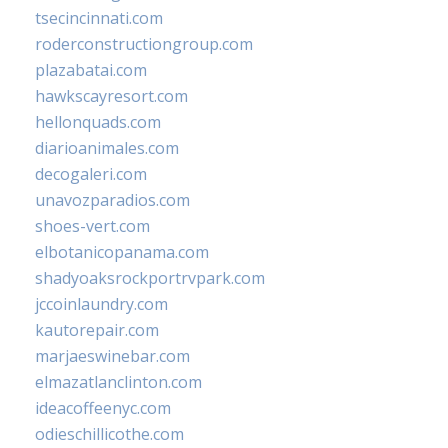
tsecincinnati.com
roderconstructiongroup.com
plazabatai.com
hawkscayresort.com
hellonquads.com
diarioanimales.com
decogaleri.com
unavozparadios.com
shoes-vert.com
elbotanicopanama.com
shadyoaksrockportrvpark.com
jccoinlaundry.com
kautorepair.com
marjaeswinebar.com
elmazatlanclinton.com
ideacoffeenyc.com
odieschillicothe.com