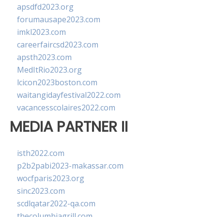
apsdfd2023.org
forumausape2023.com
imkl2023.com
careerfaircsd2023.com
apsth2023.com
MedItRio2023.org
lcicon2023boston.com
waitangidayfestival2022.com
vacancesscolaires2022.com
MEDIA PARTNER II
isth2022.com
p2b2pabi2023-makassar.com
wocfparis2023.org
sinc2023.com
scdlqatar2022-qa.com
thecolumbiagrill.com