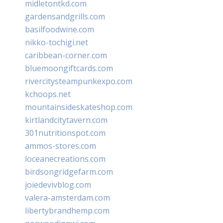
midletontkd.com
gardensandgrills.com
basilfoodwine.com
nikko-tochigi.net
caribbean-corner.com
bluemoongiftcards.com
rivercitysteampunkexpo.com
kchoops.net
mountainsideskateshop.com
kirtlandcitytavern.com
301nutritionspot.com
ammos-stores.com
loceanecreations.com
birdsongridgefarm.com
joiedevivblog.com
valera-amsterdam.com
libertybrandhemp.com