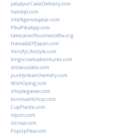
JabalpurCakeDelivery.com
halobjd.com
intelligenceqatar.com
PikaPikaApp.com
takecareofbusinessdfw.org
HamadaOfJapan.com
VersifyLifestyle.com
kingscreekadventures.com
antaeuslabs.com
purelycleanchemdry.com
WishOping.com
shoplegacee.com
bonvivantshop.com
CupPlante.com
mpzin.com
stcreal.com
PopUpFlea.com