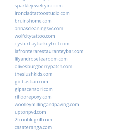
sparklejewelryinc.com
ironcladtattoostudio.com
bruinshome.com
annascleaningsvc.com
wolfcitytattoo.com
oysterbayturkeytrot.com
lafronterarestauranteybar.com
lilyandrosetearoom.com
olivesburgberrypatch.com
theslushkids.com
giobastian.com
glpascensori.com
rifloorepoxy.com
woolleymillingandpaving.com
uptonpvd.com
2troublegrill.com
casateranga.com