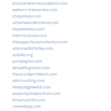
sticksandstonesstudiooh.com
walkers-treeservice.com
shopmossi.com
untamedcollectivesd.com
mxpwellness.com
infernocanine.com
thepaperhousecollection.com
allisonwillisholley.com
solslite.org
portwayinn.com
djmaddogmusic.com
thesoundarchitects.com
allin1roofing.com
keepjudgewebb.com
anatomyofadventure.com
drivancastillo.com
cmmedspa.com