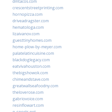
dmtacos.com
crescentstreetprinting.com
hornopizza.com
driveadragster.com
hematologa.com
lizaivanov.com
guesttinyhomes.com
home-plow-by-meyer.com
palatelatincuisine.com
blackdoglegacy.com
eatvivahouston.com
thebigshowok.com
chimeandstave.com
greatwallseafoodny.com
theloverose.com
gabriovoice.com
resinflowart.com
p-sports.net