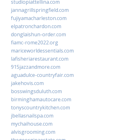
studiopiattellina.com
jannagrillspringfield.com
fujiyamacharleston.com
elpatronchardon.com
donglaishun-order.com
fiamc-rome2022.org
mariceworldessentials.com
lafisheriarestaurant.com
915jazzandmore.com
aguadulce-countryfair.com
jakehovis.com
bosswingsduluth.com
birminghamautocare.com
tonyscountrykitchen.com
jbellasnailspa.com
mychaihouse.com
alvisgrooming.com