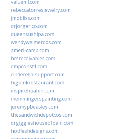
valueml.com
rebeccatorresjewelry.com
jmpbliss.com
drjorgerico.com
queensushipa.com
wendyweimerdds.com
ameri-camp.com
hrsreceivables.com
empconst1.com
cinderella-support.com
bigpinkrestaurant.com
inspirehuahin.com
memmingerspainting.com
jeremypbeasley.com
thesandwichdepotcos.com
drgiggleshouseofpain.com
hotflashdesigns.com