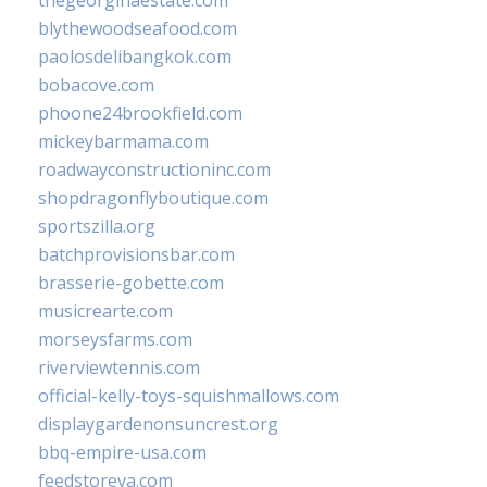
thegeorginaestate.com
blythewoodseafood.com
paolosdelibangkok.com
bobacove.com
phoone24brookfield.com
mickeybarmama.com
roadwayconstructioninc.com
shopdragonflyboutique.com
sportszilla.org
batchprovisionsbar.com
brasserie-gobette.com
musicrearte.com
morseysfarms.com
riverviewtennis.com
official-kelly-toys-squishmallows.com
displaygardenonsuncrest.org
bbq-empire-usa.com
feedstoreva.com