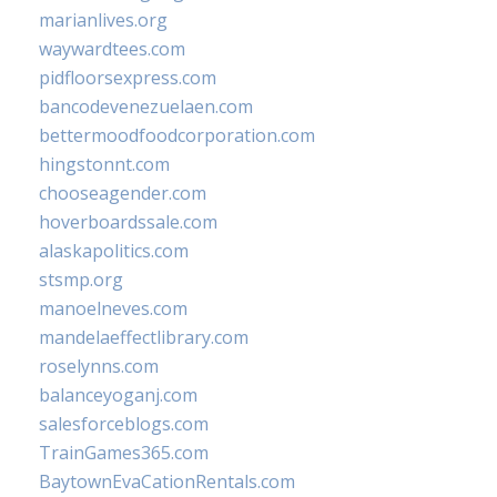
marianlives.org
waywardtees.com
pidfloorsexpress.com
bancodevenezuelaen.com
bettermoodfoodcorporation.com
hingstonnt.com
chooseagender.com
hoverboardssale.com
alaskapolitics.com
stsmp.org
manoelneves.com
mandelaeffectlibrary.com
roselynns.com
balanceyoganj.com
salesforceblogs.com
TrainGames365.com
BaytownEvaCationRentals.com