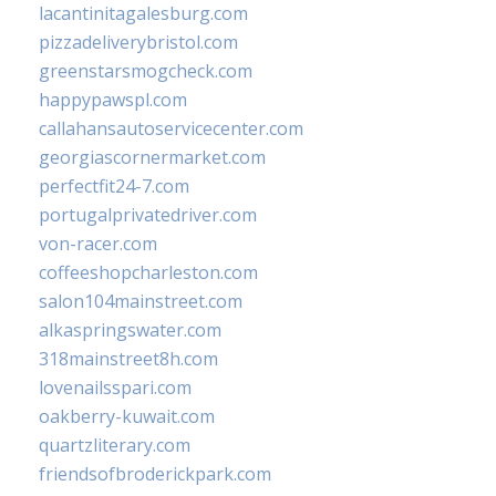
lacantinitagalesburg.com
pizzadeliverybristol.com
greenstarsmogcheck.com
happypawspl.com
callahansautoservicecenter.com
georgiascornermarket.com
perfectfit24-7.com
portugalprivatedriver.com
von-racer.com
coffeeshopcharleston.com
salon104mainstreet.com
alkaspringswater.com
318mainstreet8h.com
lovenailsspari.com
oakberry-kuwait.com
quartzliterary.com
friendsofbroderickpark.com