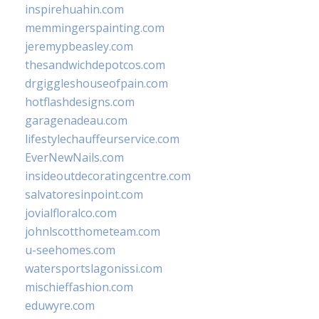
inspirehuahin.com
memmingerspainting.com
jeremypbeasley.com
thesandwichdepotcos.com
drgiggleshouseofpain.com
hotflashdesigns.com
garagenadeau.com
lifestylechauffeurservice.com
EverNewNails.com
insideoutdecoratingcentre.com
salvatoresinpoint.com
jovialfloralco.com
johnlscotthometeam.com
u-seehomes.com
watersportslagonissi.com
mischieffashion.com
eduwyre.com