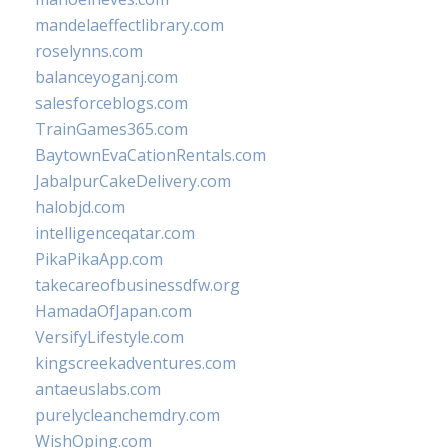
mandelaeffectlibrary.com
roselynns.com
balanceyoganj.com
salesforceblogs.com
TrainGames365.com
BaytownEvaCationRentals.com
JabalpurCakeDelivery.com
halobjd.com
intelligenceqatar.com
PikaPikaApp.com
takecareofbusinessdfw.org
HamadaOfJapan.com
VersifyLifestyle.com
kingscreekadventures.com
antaeuslabs.com
purelycleanchemdry.com
WishOping.com