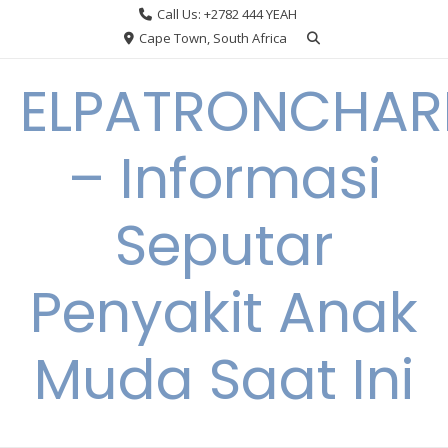
Skip
Call Us: +2782 444 YEAH
to
Cape Town, South Africa
content
ELPATRONCHA
– Informasi
Seputar
Penyakit Anak
Muda Saat Ini