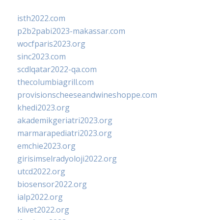
isth2022.com
p2b2pabi2023-makassar.com
wocfparis2023.org
sinc2023.com
scdlqatar2022-qa.com
thecolumbiagrill.com
provisionscheeseandwineshoppe.com
khedi2023.org
akademikgeriatri2023.org
marmarapediatri2023.org
emchie2023.org
girisimselradyoloji2022.org
utcd2022.org
biosensor2022.org
ialp2022.org
klivet2022.org