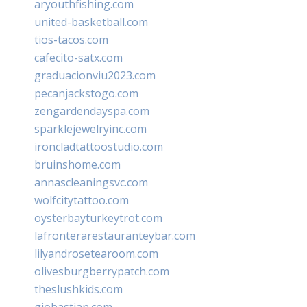
aryouthfishing.com
united-basketball.com
tios-tacos.com
cafecito-satx.com
graduacionviu2023.com
pecanjackstogo.com
zengardendayspa.com
sparklejewelryinc.com
ironcladtattoostudio.com
bruinshome.com
annascleaningsvc.com
wolfcitytattoo.com
oysterbayturkeytrot.com
lafronterarestauranteybar.com
lilyandrosetearoom.com
olivesburgberrypatch.com
theslushkids.com
giobastian.com