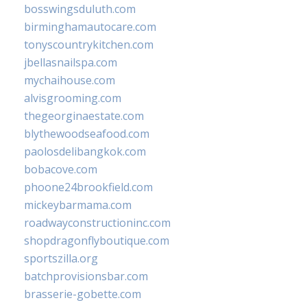
bosswingsduluth.com
birminghamautocare.com
tonyscountrykitchen.com
jbellasnailspa.com
mychaihouse.com
alvisgrooming.com
thegeorginaestate.com
blythewoodseafood.com
paolosdelibangkok.com
bobacove.com
phoone24brookfield.com
mickeybarmama.com
roadwayconstructioninc.com
shopdragonflyboutique.com
sportszilla.org
batchprovisionsbar.com
brasserie-gobette.com