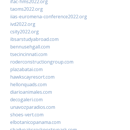
ifac-hms2022.org
taoms2022.org
iias-euromena-conference2022.org
ivd2022.org
csity2022.org
ibsarstudyabroad.com
bennusehgall.com
tsecincinnati.com
roderconstructiongroup.com
plazabatai.com
hawkscayresort.com
hellonquads.com
diarioanimales.com
decogaleri.com
unavozparadios.com
shoes-vert.com
elbotanicopanama.com
shadyoaksrockportrvpark.com