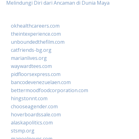
Melindungi Diri dari Ancaman di Dunia Maya
okhealthcareers.com
theintexperience.com
unboundedthefilm.com
catfriends-bg.org
marianlives.org
waywardtees.com
pidfloorsexpress.com
bancodevenezuelaen.com
bettermoodfoodcorporation.com
hingstonnt.com
chooseagender.com
hoverboardssale.com
alaskapolitics.com
stsmp.org
manoelneves.com