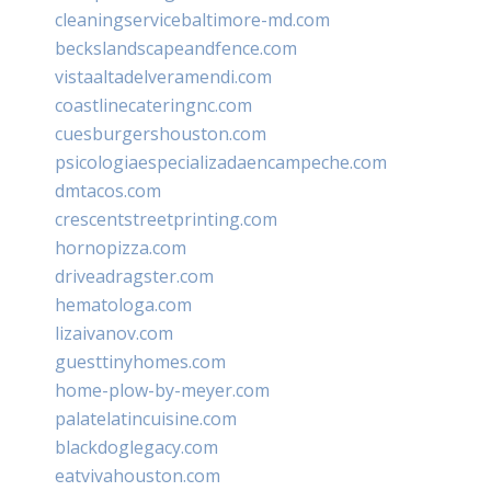
cleaningservicebaltimore-md.com
beckslandscapeandfence.com
vistaaltadelveramendi.com
coastlinecateringnc.com
cuesburgershouston.com
psicologiaespecializadaencampeche.com
dmtacos.com
crescentstreetprinting.com
hornopizza.com
driveadragster.com
hematologa.com
lizaivanov.com
guesttinyhomes.com
home-plow-by-meyer.com
palatelatincuisine.com
blackdoglegacy.com
eatvivahouston.com