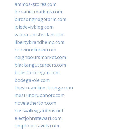
ammos-stores.com
loceanecreations.com
birdsongridgefarm.com
joiedevivblog.com
valera-amsterdam.com
libertybrandhemp.com
norwoodinnwi.com
neighboursmarket.com
blackanguscareers.com
bolesfororegon.com
bodega-ole.com
thestreamlinerlounge.com
mestrinorubanofc.com
novelatherton.com
nassvalleygardens.net
electjohnstewart.com
omptourtravels.com