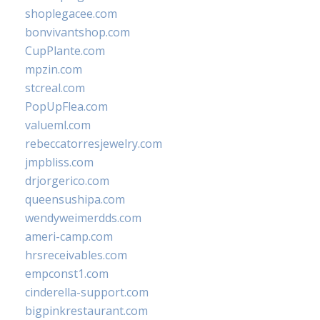
shoplegacee.com
bonvivantshop.com
CupPlante.com
mpzin.com
stcreal.com
PopUpFlea.com
valueml.com
rebeccatorresjewelry.com
jmpbliss.com
drjorgerico.com
queensushipa.com
wendyweimerdds.com
ameri-camp.com
hrsreceivables.com
empconst1.com
cinderella-support.com
bigpinkrestaurant.com