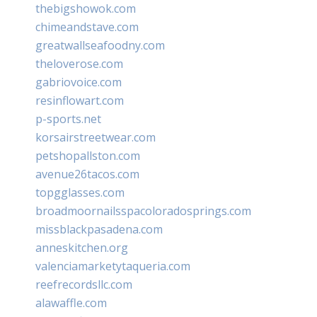
thebigshowok.com
chimeandstave.com
greatwallseafoodny.com
theloverose.com
gabriovoice.com
resinflowart.com
p-sports.net
korsairstreetwear.com
petshopallston.com
avenue26tacos.com
topgglasses.com
broadmoornailsspacoloradosprings.com
missblackpasadena.com
anneskitchen.org
valenciamarketytaqueria.com
reefrecordsllc.com
alawaffle.com