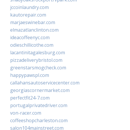
jccoinlaundry.com
kautorepair.com
marjaeswinebar.com
elmazatlanclinton.com
ideacoffeenyc.com
odieschillicothe.com
lacantinitagalesburg.com
pizzadeliverybristol.com
greenstarsmogcheck.com
happypawspl.com
callahansautoservicecenter.com
georgiascornermarket.com
perfectfit24-7.com
portugalprivatedriver.com
von-racer.com
coffeeshopcharleston.com
salon104mainstreet.com