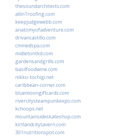
thesoundarchitects.com
allin1roofing.com
keepjudgewebb.com
anatomyofadventure.com
drivancastillo.com
cmmedspa.com
midletontkd.com
gardensandgrills.com
basilfoodwine.com
nikko-tochigi.net
caribbean-corner.com
bluemoongiftcards.com
rivercitysteampunkexpo.com
kchoops.net
mountainsideskateshop.com
kirtlandcitytavern.com
301nutritionspot.com