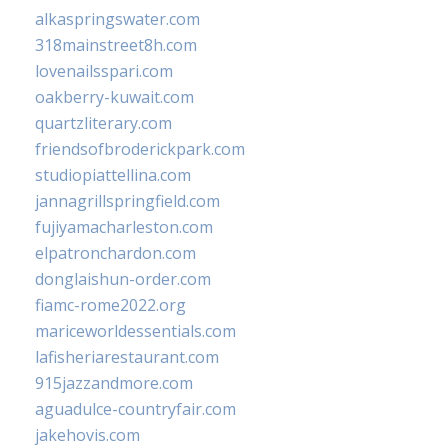
alkaspringswater.com
318mainstreet8h.com
lovenailsspari.com
oakberry-kuwait.com
quartzliterary.com
friendsofbroderickpark.com
studiopiattellina.com
jannagrillspringfield.com
fujiyamacharleston.com
elpatronchardon.com
donglaishun-order.com
fiamc-rome2022.org
mariceworldessentials.com
lafisheriarestaurant.com
915jazzandmore.com
aguadulce-countryfair.com
jakehovis.com