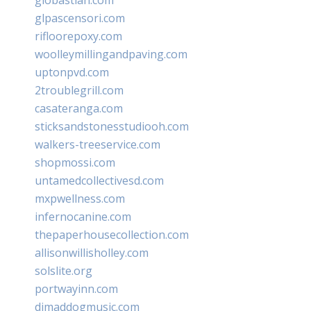
glpascensori.com
rifloorepoxy.com
woolleymillingandpaving.com
uptonpvd.com
2troublegrill.com
casateranga.com
sticksandstonesstudiooh.com
walkers-treeservice.com
shopmossi.com
untamedcollectivesd.com
mxpwellness.com
infernocanine.com
thepaperhousecollection.com
allisonwillisholley.com
solslite.org
portwayinn.com
djmaddogmusic.com