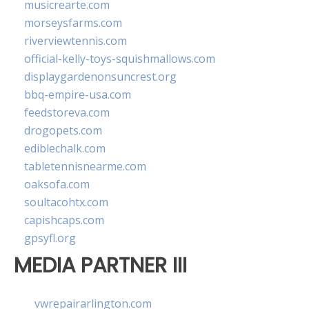
musicrearte.com
morseysfarms.com
riverviewtennis.com
official-kelly-toys-squishmallows.com
displaygardenonsuncrest.org
bbq-empire-usa.com
feedstoreva.com
drogopets.com
ediblechalk.com
tabletennisnearme.com
oaksofa.com
soultacohtx.com
capishcaps.com
gpsyfl.org
MEDIA PARTNER III
vwrepairarlington.com