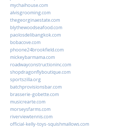
mychaihouse.com
alvisgrooming.com
thegeorginaestate.com
blythewoodseafood.com
paolosdelibangkok.com
bobacove.com
phoone24brookfield.com
mickeybarmama.com
roadwayconstructioninc.com
shopdragonflyboutique.com
sportszilla.org
batchprovisionsbar.com
brasserie-gobette.com
musicrearte.com
morseysfarms.com
riverviewtennis.com
official-kelly-toys-squishmallows.com