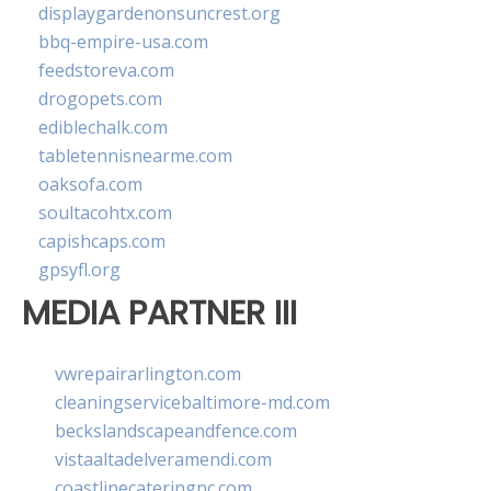
displaygardenonsuncrest.org
bbq-empire-usa.com
feedstoreva.com
drogopets.com
ediblechalk.com
tabletennisnearme.com
oaksofa.com
soultacohtx.com
capishcaps.com
gpsyfl.org
MEDIA PARTNER III
vwrepairarlington.com
cleaningservicebaltimore-md.com
beckslandscapeandfence.com
vistaaltadelveramendi.com
coastlinecateringnc.com