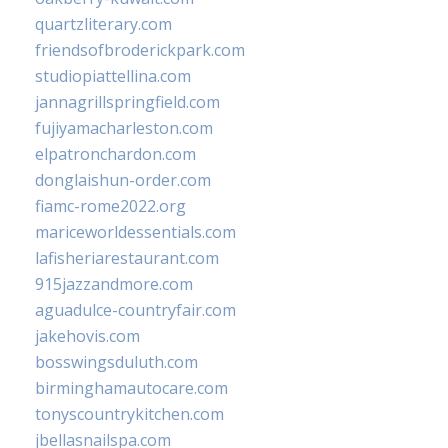
quartzliterary.com
friendsofbroderickpark.com
studiopiattellina.com
jannagrillspringfield.com
fujiyamacharleston.com
elpatronchardon.com
donglaishun-order.com
fiamc-rome2022.org
mariceworldessentials.com
lafisheriarestaurant.com
915jazzandmore.com
aguadulce-countryfair.com
jakehovis.com
bosswingsduluth.com
birminghamautocare.com
tonyscountrykitchen.com
jbellasnailspa.com