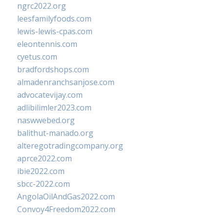
ngrc2022.org
leesfamilyfoods.com
lewis-lewis-cpas.com
eleontennis.com
cyetus.com
bradfordshops.com
almadenranchsanjose.com
advocatevijay.com
adlibilimler2023.com
naswwebed.org
balithut-manado.org
alteregotradingcompany.org
aprce2022.com
ibie2022.com
sbcc-2022.com
AngolaOilAndGas2022.com
Convoy4Freedom2022.com