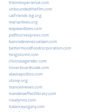
theintexperience.com
unboundedthefilm.com
catfriends-bg.org
marianlives.org
waywardtees.com
pidfloorsexpress.com
bancodevenezuelaen.com
bettermoodfoodcorporation.com
hingstonnt.com
chooseagender.com
hoverboardssale.com
alaskapolitics.com
stsmp.org
manoelneves.com
mandelaeffectlibrary.com
roselynns.com
balanceyoganj.com