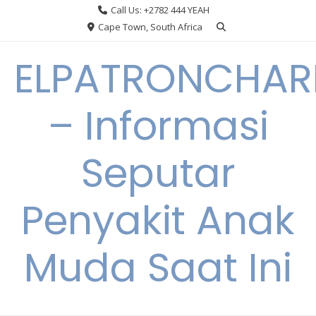
Skip
Call Us: +2782 444 YEAH
to
Cape Town, South Africa
content
ELPATRONCHA
– Informasi
Seputar
Penyakit Anak
Muda Saat Ini