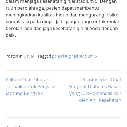
dalam menjaga kesehatan ginjal stadium 5. Dengan
rutin berolahraga, pasien dapat membantu
meningkatkan kualitas hidup dan mengurangi risiko
komplikasi pada ginjal. Jadi, jangan ragu untuk mulai
berolahraga dan jaga kesehatan ginjal Anda dengan
baik.
Posted in
Ginjal
Tagged
penyakit ginjal stadium 5
Post
Pilihan Obat-Obatan
Rekomendasi Obat
Terbaik untuk Penyakit
Penyakit Diabetes Basah
Jantung Bengkak
yang Direkomendasikan
navigation
oleh Ahli Kesehatan