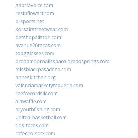
gabriovoice.com
resinflowart.com
p-sports.net
korsairstreetwear.com
petshopallston.com
avenue26tacos.com
topgglasses.com
broadmoornailsspacoloradosprings.com
missblackpasadena.com
anneskitchen.org
valenciamarketytaqueria.com
reefrecordsllc.com
alawaffle.com
aryouthfishing.com
united-basketball.com
tios-tacos.com
cafecito-satx.com