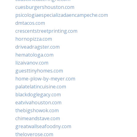
cuesburgershouston.com
psicologiaespecializadaencampeche.com
dmtacos.com
crescentstreetprinting.com
hornopizza.com
driveadragster.com
hematologa.com
lizaivanov.com
guesttinyhomes.com
home-plow-by-meyer.com
palatelatincuisine.com
blackdoglegacy.com
eatvivahouston.com
thebigshowok.com
chimeandstave.com
greatwallseafoodny.com
theloverose.com