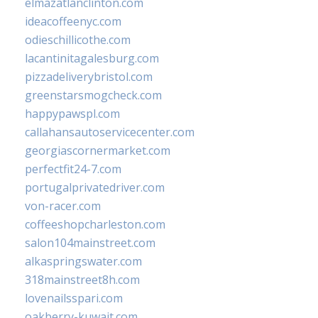
elmazatlanclinton.com
ideacoffeenyc.com
odieschillicothe.com
lacantinitagalesburg.com
pizzadeliverybristol.com
greenstarsmogcheck.com
happypawspl.com
callahansautoservicecenter.com
georgiascornermarket.com
perfectfit24-7.com
portugalprivatedriver.com
von-racer.com
coffeeshopcharleston.com
salon104mainstreet.com
alkaspringswater.com
318mainstreet8h.com
lovenailsspari.com
oakberry-kuwait.com