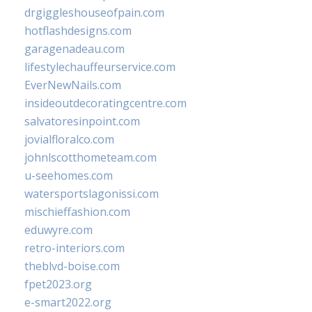
drgiggleshouseofpain.com
hotflashdesigns.com
garagenadeau.com
lifestylechauffeurservice.com
EverNewNails.com
insideoutdecoratingcentre.com
salvatoresinpoint.com
jovialfloralco.com
johnlscotthometeam.com
u-seehomes.com
watersportslagonissi.com
mischieffashion.com
eduwyre.com
retro-interiors.com
theblvd-boise.com
fpet2023.org
e-smart2022.org