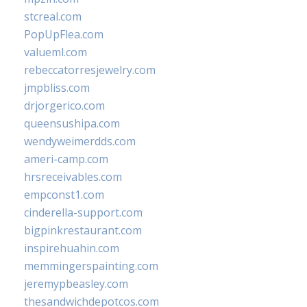
stcreal.com
PopUpFlea.com
valueml.com
rebeccatorresjewelry.com
jmpbliss.com
drjorgerico.com
queensushipa.com
wendyweimerdds.com
ameri-camp.com
hrsreceivables.com
empconst1.com
cinderella-support.com
bigpinkrestaurant.com
inspirehuahin.com
memmingerspainting.com
jeremypbeasley.com
thesandwichdepotcos.com