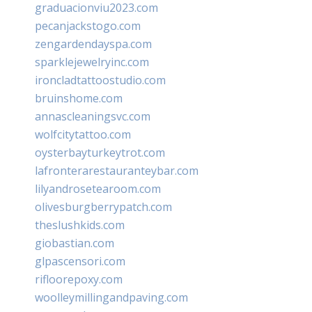
graduacionviu2023.com
pecanjackstogo.com
zengardendayspa.com
sparklejewelryinc.com
ironcladtattoostudio.com
bruinshome.com
annascleaningsvc.com
wolfcitytattoo.com
oysterbayturkeytrot.com
lafronterarestauranteybar.com
lilyandrosetearoom.com
olivesburgberrypatch.com
theslushkids.com
giobastian.com
glpascensori.com
rifloorepoxy.com
woolleymillingandpaving.com