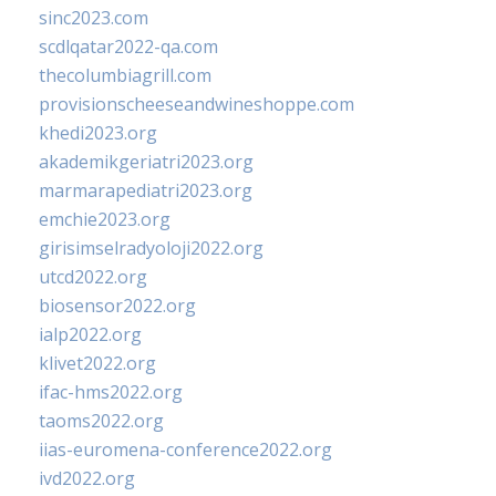
sinc2023.com
scdlqatar2022-qa.com
thecolumbiagrill.com
provisionscheeseandwineshoppe.com
khedi2023.org
akademikgeriatri2023.org
marmarapediatri2023.org
emchie2023.org
girisimselradyoloji2022.org
utcd2022.org
biosensor2022.org
ialp2022.org
klivet2022.org
ifac-hms2022.org
taoms2022.org
iias-euromena-conference2022.org
ivd2022.org