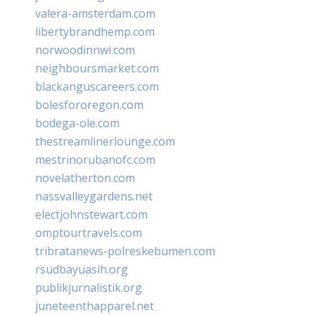
valera-amsterdam.com
libertybrandhemp.com
norwoodinnwi.com
neighboursmarket.com
blackanguscareers.com
bolesfororegon.com
bodega-ole.com
thestreamlinerlounge.com
mestrinorubanofc.com
novelatherton.com
nassvalleygardens.net
electjohnstewart.com
omptourtravels.com
tribratanews-polreskebumen.com
rsudbayuasih.org
publikjurnalistik.org
juneteenthapparel.net