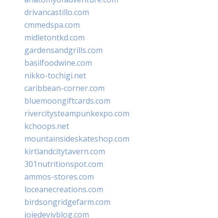
drivancastillo.com
cmmedspa.com
midletontkd.com
gardensandgrills.com
basilfoodwine.com
nikko-tochigi.net
caribbean-corner.com
bluemoongiftcards.com
rivercitysteampunkexpo.com
kchoops.net
mountainsideskateshop.com
kirtlandcitytavern.com
301nutritionspot.com
ammos-stores.com
loceanecreations.com
birdsongridgefarm.com
joiedevivblog.com