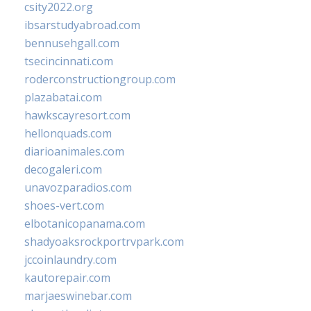
csity2022.org
ibsarstudyabroad.com
bennusehgall.com
tsecincinnati.com
roderconstructiongroup.com
plazabatai.com
hawkscayresort.com
hellonquads.com
diarioanimales.com
decogaleri.com
unavozparadios.com
shoes-vert.com
elbotanicopanama.com
shadyoaksrockportrvpark.com
jccoinlaundry.com
kautorepair.com
marjaeswinebar.com