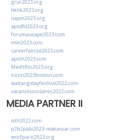
grur2023.org
hkhk2023.org
napm2023.org
apsdfd2023.org
forumausape2023.com
imkl2023.com
careerfaircsd2023.com
apsth2023.com
MedItRio2023.org
lcicon2023boston.com
waitangidayfestival2022.com
vacancesscolaires2022.com
MEDIA PARTNER II
isth2022.com
p2b2pabi2023-makassar.com
wocfparis2023.org