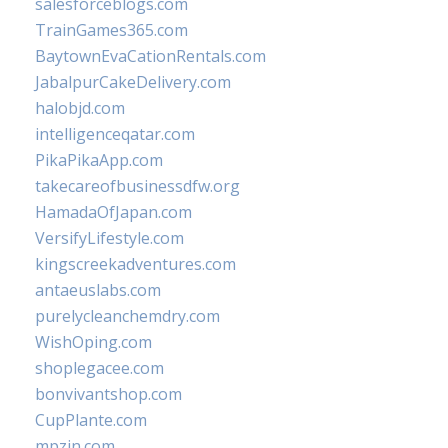
salesforceblogs.com
TrainGames365.com
BaytownEvaCationRentals.com
JabalpurCakeDelivery.com
halobjd.com
intelligenceqatar.com
PikaPikaApp.com
takecareofbusinessdfw.org
HamadaOfJapan.com
VersifyLifestyle.com
kingscreekadventures.com
antaeuslabs.com
purelycleanchemdry.com
WishOping.com
shoplegacee.com
bonvivantshop.com
CupPlante.com
mpzin.com