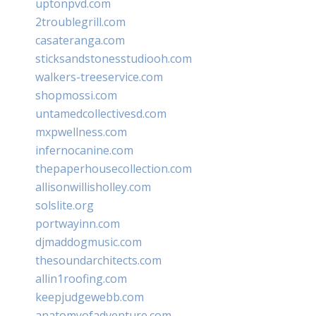
uptonpvd.com
2troublegrill.com
casateranga.com
sticksandstonesstudiooh.com
walkers-treeservice.com
shopmossi.com
untamedcollectivesd.com
mxpwellness.com
infernocanine.com
thepaperhousecollection.com
allisonwillisholley.com
solslite.org
portwayinn.com
djmaddogmusic.com
thesoundarchitects.com
allin1roofing.com
keepjudgewebb.com
anatomyofadventure.com