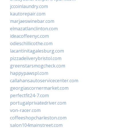
jccoinlaundry.com
kautorepair.com
marjaeswinebar.com
elmazatlanclinton.com
ideacoffeenyc.com
odieschillicothe.com
lacantinitagalesburg.com
pizzadeliverybristol.com
greenstarsmogcheck.com
happypawspl.com
callahansautoservicecenter.com
georgiascornermarket.com
perfectfit24-7.com
portugalprivatedriver.com
von-racer.com
coffeeshopcharleston.com
salon104mainstreet.com