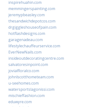
inspirehuahin.com
memmingerspainting.com
jeremypbeasley.com
thesandwichdepotcos.com
drgiggleshouseofpain.com
hotflashdesigns.com
garagenadeau.com
lifestylechauffeurservice.com
EverNewNails.com
insideoutdecoratingcentre.com
salvatoresinpoint.com
jovialfloralco.com
johnlscotthometeam.com
u-seehomes.com
watersportslagonissi.com
mischieffashion.com
eduwyre.com