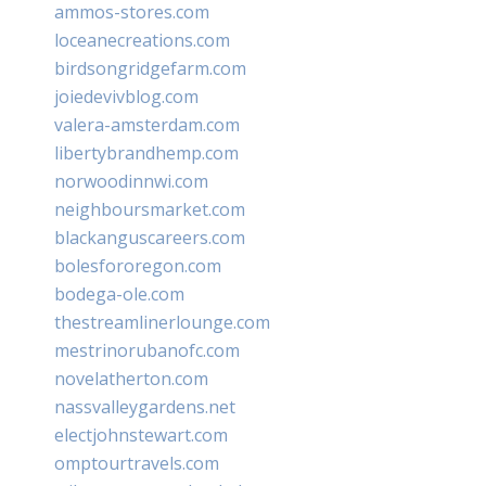
ammos-stores.com
loceanecreations.com
birdsongridgefarm.com
joiedevivblog.com
valera-amsterdam.com
libertybrandhemp.com
norwoodinnwi.com
neighboursmarket.com
blackanguscareers.com
bolesfororegon.com
bodega-ole.com
thestreamlinerlounge.com
mestrinorubanofc.com
novelatherton.com
nassvalleygardens.net
electjohnstewart.com
omptourtravels.com