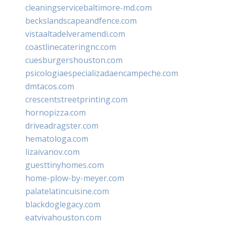
cleaningservicebaltimore-md.com
beckslandscapeandfence.com
vistaaltadelveramendi.com
coastlinecateringnc.com
cuesburgershouston.com
psicologiaespecializadaencampeche.com
dmtacos.com
crescentstreetprinting.com
hornopizza.com
driveadragster.com
hematologa.com
lizaivanov.com
guesttinyhomes.com
home-plow-by-meyer.com
palatelatincuisine.com
blackdoglegacy.com
eatvivahouston.com