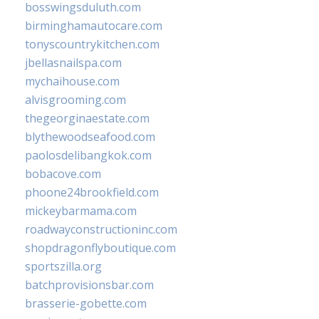
bosswingsduluth.com
birminghamautocare.com
tonyscountrykitchen.com
jbellasnailspa.com
mychaihouse.com
alvisgrooming.com
thegeorginaestate.com
blythewoodseafood.com
paolosdelibangkok.com
bobacove.com
phoone24brookfield.com
mickeybarmama.com
roadwayconstructioninc.com
shopdragonflyboutique.com
sportszilla.org
batchprovisionsbar.com
brasserie-gobette.com