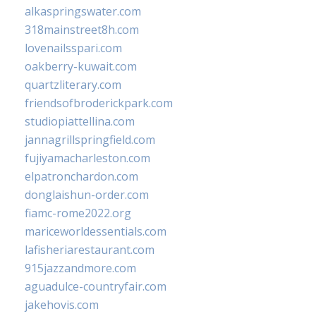
alkaspringswater.com
318mainstreet8h.com
lovenailsspari.com
oakberry-kuwait.com
quartzliterary.com
friendsofbroderickpark.com
studiopiattellina.com
jannagrillspringfield.com
fujiyamacharleston.com
elpatronchardon.com
donglaishun-order.com
fiamc-rome2022.org
mariceworldessentials.com
lafisheriarestaurant.com
915jazzandmore.com
aguadulce-countryfair.com
jakehovis.com