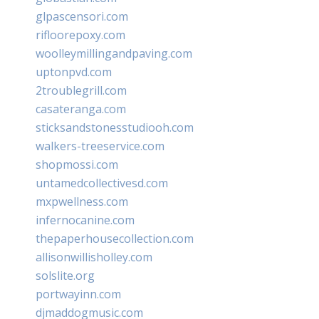
glpascensori.com
rifloorepoxy.com
woolleymillingandpaving.com
uptonpvd.com
2troublegrill.com
casateranga.com
sticksandstonesstudiooh.com
walkers-treeservice.com
shopmossi.com
untamedcollectivesd.com
mxpwellness.com
infernocanine.com
thepaperhousecollection.com
allisonwillisholley.com
solslite.org
portwayinn.com
djmaddogmusic.com