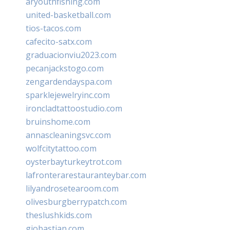
aryouthfishing.com
united-basketball.com
tios-tacos.com
cafecito-satx.com
graduacionviu2023.com
pecanjackstogo.com
zengardendayspa.com
sparklejewelryinc.com
ironcladtattoostudio.com
bruinshome.com
annascleaningsvc.com
wolfcitytattoo.com
oysterbayturkeytrot.com
lafronterarestauranteybar.com
lilyandrosetearoom.com
olivesburgberrypatch.com
theslushkids.com
giobastian.com