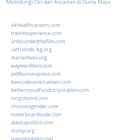
Melindungi Diri dari Ancaman di Dunia Maya
okhealthcareers.com
theintexperience.com
unboundedthefilm.com
catfriends-bg.org
marianlives.org
waywardtees.com
pidfloorsexpress.com
bancodevenezuelaen.com
bettermoodfoodcorporation.com
hingstonnt.com
chooseagender.com
hoverboardssale.com
alaskapolitics.com
stsmp.org
manoelneves.com