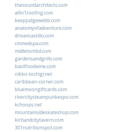
thesoundarchitects.com
allin1roofing.com
keepjudgewebb.com
anatomyofadventure.com
drivancastillo.com
cmmedspa.com
midletontkd.com
gardensandgrills.com
basilfoodwine.com
nikko-tochigi.net
caribbean-corner.com
bluemoongiftcards.com
rivercitysteampunkexpo.com
kchoops.net
mountainsideskateshop.com
kirtlandcitytavern.com
301nutritionspot.com