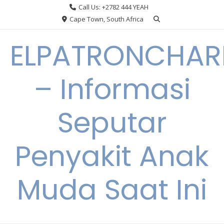
Skip
Call Us: +2782 444 YEAH
to
Cape Town, South Africa
content
ELPATRONCHA
– Informasi
Seputar
Penyakit Anak
Muda Saat Ini