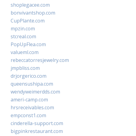
shoplegacee.com
bonvivantshop.com
CupPlante.com
mpzin.com
stcreal.com
PopUpFlea.com
valueml.com
rebeccatorresjewelry.com
jmpbliss.com
drjorgerico.com
queensushipa.com
wendyweimerdds.com
ameri-camp.com
hrsreceivables.com
empconst1.com
cinderella-support.com
bigpinkrestaurant.com