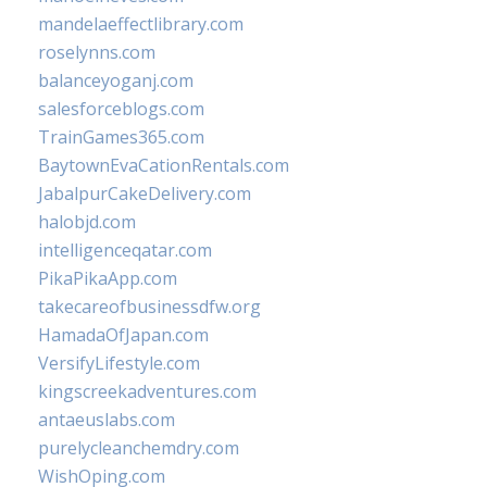
mandelaeffectlibrary.com
roselynns.com
balanceyoganj.com
salesforceblogs.com
TrainGames365.com
BaytownEvaCationRentals.com
JabalpurCakeDelivery.com
halobjd.com
intelligenceqatar.com
PikaPikaApp.com
takecareofbusinessdfw.org
HamadaOfJapan.com
VersifyLifestyle.com
kingscreekadventures.com
antaeuslabs.com
purelycleanchemdry.com
WishOping.com