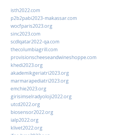
isth2022.com
p2b2pabi2023-makassar.com
wocfparis2023.org
sinc2023.com
scdlqatar2022-qa.com
thecolumbiagrill.com
provisionscheeseandwineshoppe.com
khedi2023.org
akademikgeriatri2023.org
marmarapediatri2023.org
emchie2023.org
girisimselradyoloji2022.org
utcd2022.org
biosensor2022.org
ialp2022.org
klivet2022.org