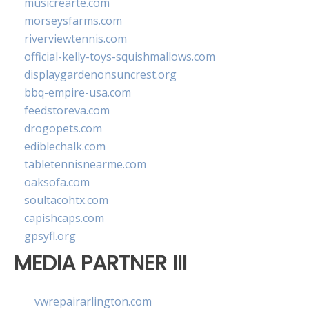
musicrearte.com
morseysfarms.com
riverviewtennis.com
official-kelly-toys-squishmallows.com
displaygardenonsuncrest.org
bbq-empire-usa.com
feedstoreva.com
drogopets.com
ediblechalk.com
tabletennisnearme.com
oaksofa.com
soultacohtx.com
capishcaps.com
gpsyfl.org
MEDIA PARTNER III
vwrepairarlington.com