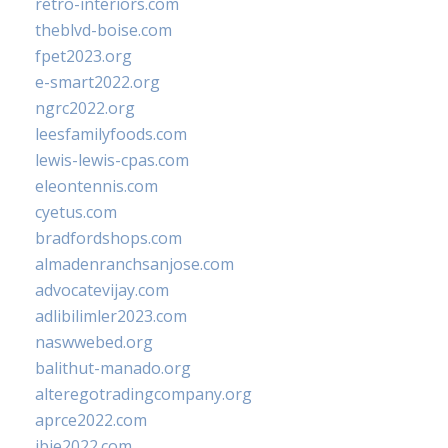
retro-interiors.com
theblvd-boise.com
fpet2023.org
e-smart2022.org
ngrc2022.org
leesfamilyfoods.com
lewis-lewis-cpas.com
eleontennis.com
cyetus.com
bradfordshops.com
almadenranchsanjose.com
advocatevijay.com
adlibilimler2023.com
naswwebed.org
balithut-manado.org
alteregotradingcompany.org
aprce2022.com
ibie2022.com