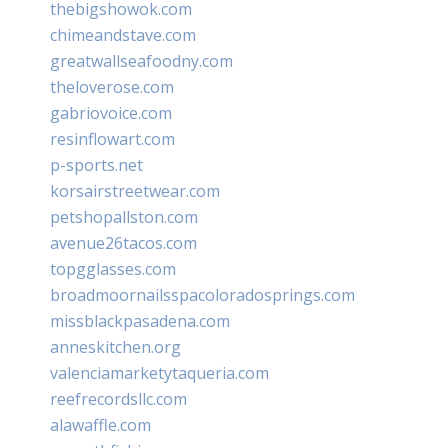
thebigshowok.com
chimeandstave.com
greatwallseafoodny.com
theloverose.com
gabriovoice.com
resinflowart.com
p-sports.net
korsairstreetwear.com
petshopallston.com
avenue26tacos.com
topgglasses.com
broadmoornailsspacoloradosprings.com
missblackpasadena.com
anneskitchen.org
valenciamarketytaqueria.com
reefrecordsllc.com
alawaffle.com