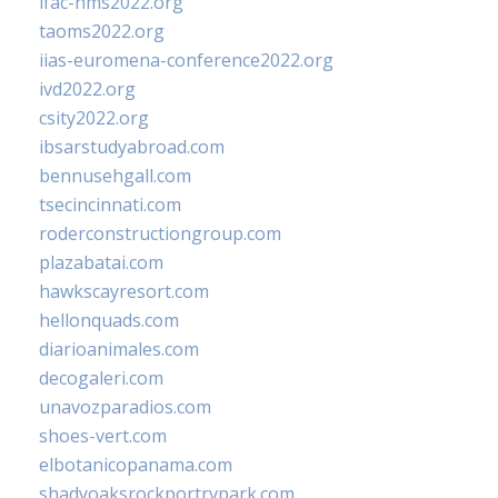
ifac-hms2022.org
taoms2022.org
iias-euromena-conference2022.org
ivd2022.org
csity2022.org
ibsarstudyabroad.com
bennusehgall.com
tsecincinnati.com
roderconstructiongroup.com
plazabatai.com
hawkscayresort.com
hellonquads.com
diarioanimales.com
decogaleri.com
unavozparadios.com
shoes-vert.com
elbotanicopanama.com
shadyoaksrockportrvpark.com