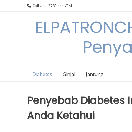
Skip
Call Us: +2782 444 YEAH
to
content
ELPATRONCH
Penya
Diabetes
Ginjal
Jantung
Penyebab Diabetes I
Anda Ketahui