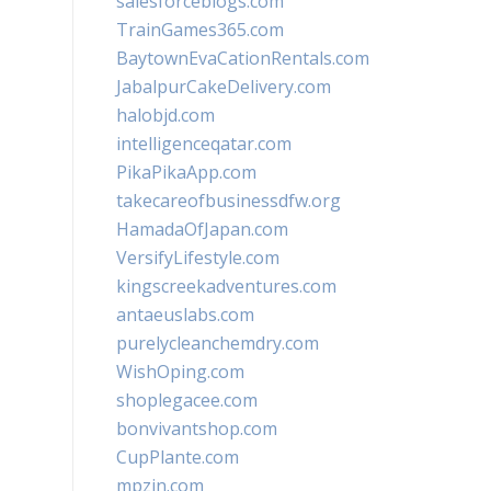
salesforceblogs.com
TrainGames365.com
BaytownEvaCationRentals.com
JabalpurCakeDelivery.com
halobjd.com
intelligenceqatar.com
PikaPikaApp.com
takecareofbusinessdfw.org
HamadaOfJapan.com
VersifyLifestyle.com
kingscreekadventures.com
antaeuslabs.com
purelycleanchemdry.com
WishOping.com
shoplegacee.com
bonvivantshop.com
CupPlante.com
mpzin.com