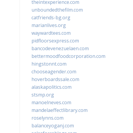
theintexperience.com
unboundedthefilm.com
catfriends-bg.org
marianlives.org
waywardtees.com
pidfloorsexpress.com
bancodevenezuelaen.com
bettermoodfoodcorporation.com
hingstonnt.com
chooseagender.com
hoverboardssale.com
alaskapolitics.com
stsmp.org
manoelneves.com
mandelaeffectlibrary.com
roselynns.com
balanceyoganj.com