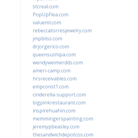
stcreal.com
PopUpFlea.com
valueml.com
rebeccatorresjewelry.com
jmpbliss.com
drjorgerico.com
queensushipa.com
wendyweimerdds.com
ameri-camp.com
hrsreceivables.com
empconst1.com
cinderella-support.com
bigpinkrestaurant.com
inspirehuahin.com
memmingerspainting.com
jeremypbeasley.com
thesandwichdepotcos.com