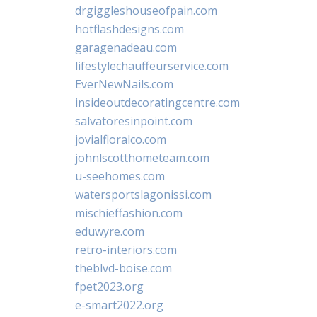
drgiggleshouseofpain.com
hotflashdesigns.com
garagenadeau.com
lifestylechauffeurservice.com
EverNewNails.com
insideoutdecoratingcentre.com
salvatoresinpoint.com
jovialfloralco.com
johnlscotthometeam.com
u-seehomes.com
watersportslagonissi.com
mischieffashion.com
eduwyre.com
retro-interiors.com
theblvd-boise.com
fpet2023.org
e-smart2022.org