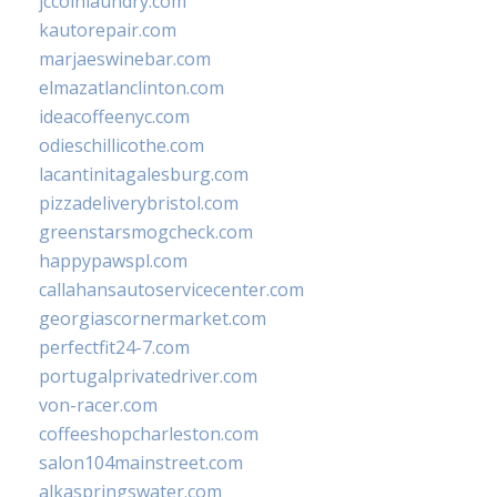
jccoinlaundry.com
kautorepair.com
marjaeswinebar.com
elmazatlanclinton.com
ideacoffeenyc.com
odieschillicothe.com
lacantinitagalesburg.com
pizzadeliverybristol.com
greenstarsmogcheck.com
happypawspl.com
callahansautoservicecenter.com
georgiascornermarket.com
perfectfit24-7.com
portugalprivatedriver.com
von-racer.com
coffeeshopcharleston.com
salon104mainstreet.com
alkaspringswater.com