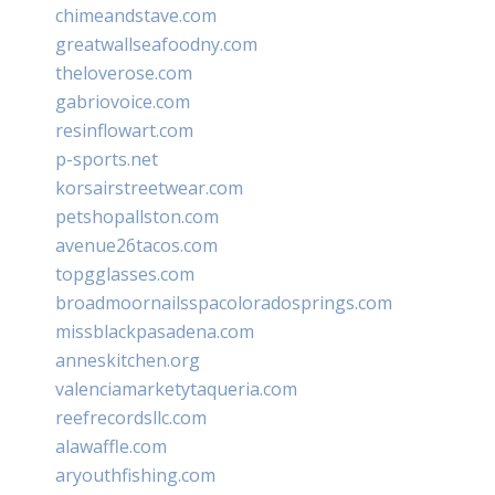
chimeandstave.com
greatwallseafoodny.com
theloverose.com
gabriovoice.com
resinflowart.com
p-sports.net
korsairstreetwear.com
petshopallston.com
avenue26tacos.com
topgglasses.com
broadmoornailsspacoloradosprings.com
missblackpasadena.com
anneskitchen.org
valenciamarketytaqueria.com
reefrecordsllc.com
alawaffle.com
aryouthfishing.com