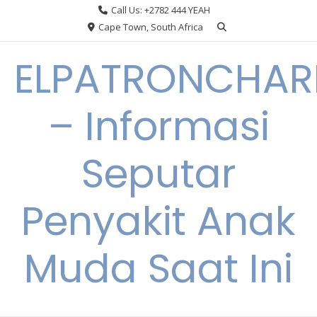
Skip
Call Us: +2782 444 YEAH
to
Cape Town, South Africa
content
ELPATRONCHA
– Informasi
Seputar
Penyakit Anak
Muda Saat Ini