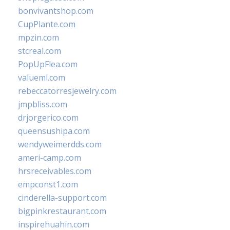
bonvivantshop.com
CupPlante.com
mpzin.com
stcreal.com
PopUpFlea.com
valueml.com
rebeccatorresjewelry.com
jmpbliss.com
drjorgerico.com
queensushipa.com
wendyweimerdds.com
ameri-camp.com
hrsreceivables.com
empconst1.com
cinderella-support.com
bigpinkrestaurant.com
inspirehuahin.com