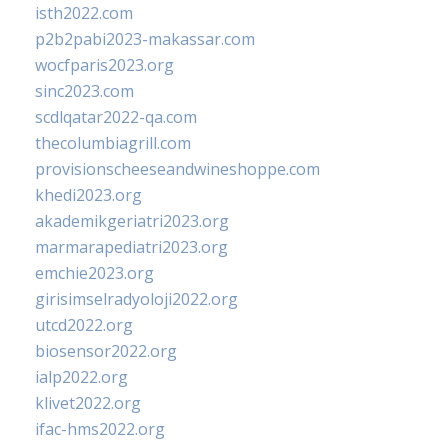
isth2022.com
p2b2pabi2023-makassar.com
wocfparis2023.org
sinc2023.com
scdlqatar2022-qa.com
thecolumbiagrill.com
provisionscheeseandwineshoppe.com
khedi2023.org
akademikgeriatri2023.org
marmarapediatri2023.org
emchie2023.org
girisimselradyoloji2022.org
utcd2022.org
biosensor2022.org
ialp2022.org
klivet2022.org
ifac-hms2022.org