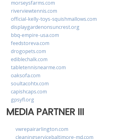
morseysfarms.com
riverviewtennis.com
official-kelly-toys-squishmallows.com
displaygardenonsuncrest.org
bbq-empire-usa.com
feedstoreva.com
drogopets.com
ediblechalk.com
tabletennisnearme.com
oaksofa.com
soultacohtx.com
capishcaps.com
gpsyfl.org
MEDIA PARTNER III
vwrepairarlington.com
cleaningservicebaltimore-md.com