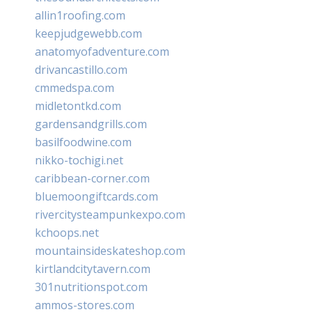
allin1roofing.com
keepjudgewebb.com
anatomyofadventure.com
drivancastillo.com
cmmedspa.com
midletontkd.com
gardensandgrills.com
basilfoodwine.com
nikko-tochigi.net
caribbean-corner.com
bluemoongiftcards.com
rivercitysteampunkexpo.com
kchoops.net
mountainsideskateshop.com
kirtlandcitytavern.com
301nutritionspot.com
ammos-stores.com