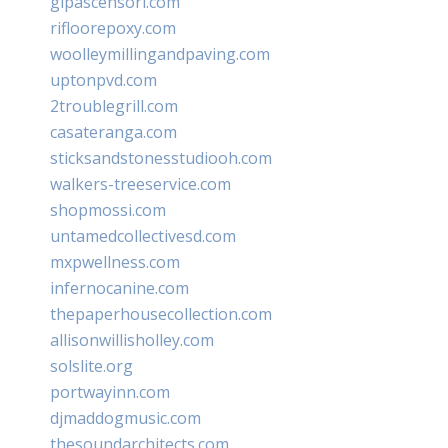
glpascensori.com
rifloorepoxy.com
woolleymillingandpaving.com
uptonpvd.com
2troublegrill.com
casateranga.com
sticksandstonesstudiooh.com
walkers-treeservice.com
shopmossi.com
untamedcollectivesd.com
mxpwellness.com
infernocanine.com
thepaperhousecollection.com
allisonwillisholley.com
solslite.org
portwayinn.com
djmaddogmusic.com
thesoundarchitects.com