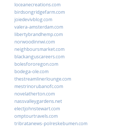
loceanecreations.com
birdsongridgefarm.com
joiedevivblog.com
valera-amsterdam.com
libertybrandhemp.com
norwoodinnwi.com
neighboursmarket.com
blackanguscareers.com
bolesfororegon.com
bodega-ole.com
thestreamlinerlounge.com
mestrinorubanofc.com
novelatherton.com
nassvalleygardens.net
electjohnstewart.com
omptourtravels.com
tribratanews-polreskebumen.com