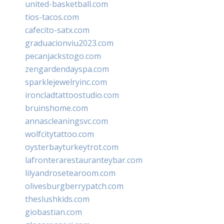
united-basketball.com
tios-tacos.com
cafecito-satx.com
graduacionviu2023.com
pecanjackstogo.com
zengardendayspa.com
sparklejewelryinc.com
ironcladtattoostudio.com
bruinshome.com
annascleaningsvc.com
wolfcitytattoo.com
oysterbayturkeytrot.com
lafronterarestauranteybar.com
lilyandrosetearoom.com
olivesburgberrypatch.com
theslushkids.com
giobastian.com