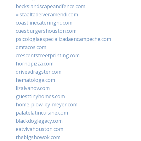
beckslandscapeandfence.com
vistaaltadelveramendi.com
coastlinecateringnc.com
cuesburgershouston.com
psicologiaespecializadaencampeche.com
dmtacos.com
crescentstreetprinting.com
hornopizza.com
driveadragster.com
hematologa.com
lizaivanov.com
guesttinyhomes.com
home-plow-by-meyer.com
palatelatincuisine.com
blackdoglegacy.com
eatvivahouston.com
thebigshowok.com