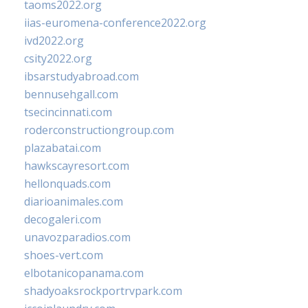
taoms2022.org
iias-euromena-conference2022.org
ivd2022.org
csity2022.org
ibsarstudyabroad.com
bennusehgall.com
tsecincinnati.com
roderconstructiongroup.com
plazabatai.com
hawkscayresort.com
hellonquads.com
diarioanimales.com
decogaleri.com
unavozparadios.com
shoes-vert.com
elbotanicopanama.com
shadyoaksrockportrvpark.com