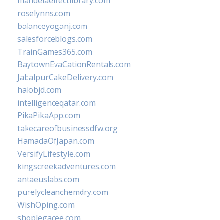
mandelaeffectlibrary.com
roselynns.com
balanceyoganj.com
salesforceblogs.com
TrainGames365.com
BaytownEvaCationRentals.com
JabalpurCakeDelivery.com
halobjd.com
intelligenceqatar.com
PikaPikaApp.com
takecareofbusinessdfw.org
HamadaOfJapan.com
VersifyLifestyle.com
kingscreekadventures.com
antaeuslabs.com
purelycleanchemdry.com
WishOping.com
shoplegacee.com