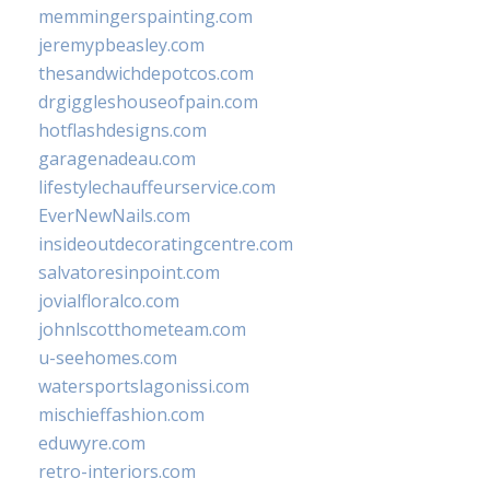
memmingerspainting.com
jeremypbeasley.com
thesandwichdepotcos.com
drgiggleshouseofpain.com
hotflashdesigns.com
garagenadeau.com
lifestylechauffeurservice.com
EverNewNails.com
insideoutdecoratingcentre.com
salvatoresinpoint.com
jovialfloralco.com
johnlscotthometeam.com
u-seehomes.com
watersportslagonissi.com
mischieffashion.com
eduwyre.com
retro-interiors.com