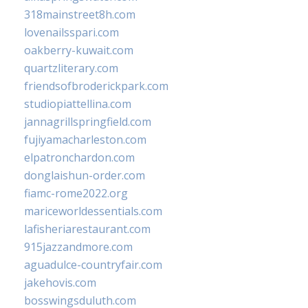
318mainstreet8h.com
lovenailsspari.com
oakberry-kuwait.com
quartzliterary.com
friendsofbroderickpark.com
studiopiattellina.com
jannagrillspringfield.com
fujiyamacharleston.com
elpatronchardon.com
donglaishun-order.com
fiamc-rome2022.org
mariceworldessentials.com
lafisheriarestaurant.com
915jazzandmore.com
aguadulce-countryfair.com
jakehovis.com
bosswingsduluth.com