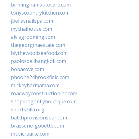
birminghamautocare.com
tonyscountrykitchen.com
jbellasnailspa.com
mychaihouse.com
alvisgrooming.com
thegeorginaestate.com
blythewoodseafood.com
paolosdelibangkok.com
bobacove.com
phoone24brookfield.com
mickeybarmama.com
roadwayconstructioninc.com
shopdragonflyboutique.com
sportszilla.org
batchprovisionsbar.com
brasserie-gobette.com
musicrearte.com