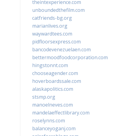
theintexperience.com
unboundedthefilm.com
catfriends-bg.org
marianlives.org
waywardtees.com
pidfloorsexpress.com
bancodevenezuelaen.com
bettermoodfoodcorporation.com
hingstonnt.com
chooseagender.com
hoverboardssale.com
alaskapolitics.com
stsmp.org
manoelneves.com
mandelaeffectlibrary.com
roselynns.com
balanceyoganj.com