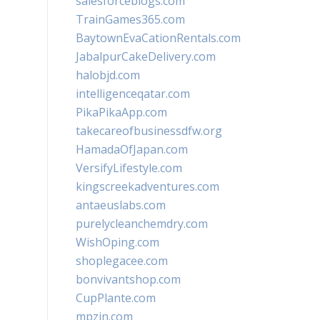
salesforceblogs.com
TrainGames365.com
BaytownEvaCationRentals.com
JabalpurCakeDelivery.com
halobjd.com
intelligenceqatar.com
PikaPikaApp.com
takecareofbusinessdfw.org
HamadaOfJapan.com
VersifyLifestyle.com
kingscreekadventures.com
antaeuslabs.com
purelycleanchemdry.com
WishOping.com
shoplegacee.com
bonvivantshop.com
CupPlante.com
mpzin.com