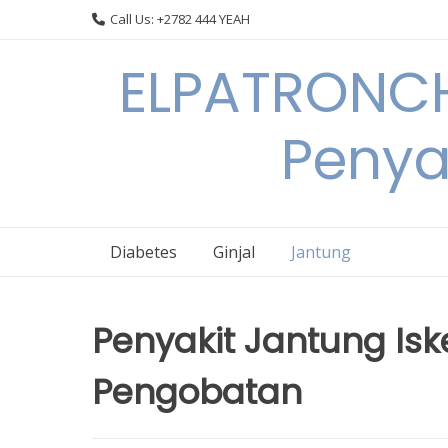
Skip
Call Us: +2782 444 YEAH
to
content
ELPATRONCH
Penya
Diabetes
Ginjal
Jantung
Penyakit Jantung Isk
Pengobatan