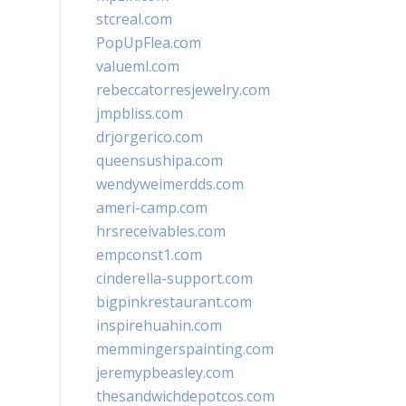
stcreal.com
PopUpFlea.com
valueml.com
rebeccatorresjewelry.com
jmpbliss.com
drjorgerico.com
queensushipa.com
wendyweimerdds.com
ameri-camp.com
hrsreceivables.com
empconst1.com
cinderella-support.com
bigpinkrestaurant.com
inspirehuahin.com
memmingerspainting.com
jeremypbeasley.com
thesandwichdepotcos.com