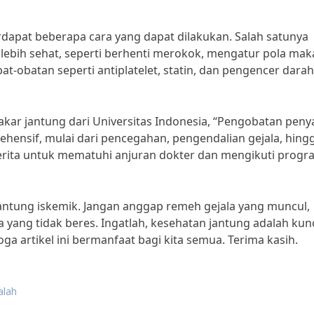
rdapat beberapa cara yang dapat dilakukan. Salah satunya
ebih sehat, seperti berhenti merokok, mengatur pola mak
bat-obatan seperti antiplatelet, statin, dan pengencer darah
pakar jantung dari Universitas Indonesia, “Pengobatan peny
ehensif, mulai dari pencegahan, pengendalian gejala, hing
erita untuk mematuhi anjuran dokter dan mengikuti progr
t jantung iskemik. Jangan anggap remeh gejala yang muncul,
a yang tidak beres. Ingatlah, kesehatan jantung adalah kun
a artikel ini bermanfaat bagi kita semua. Terima kasih.
alah