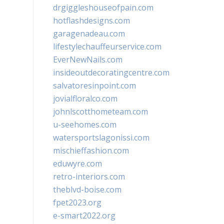
drgiggleshouseofpain.com
hotflashdesigns.com
garagenadeau.com
lifestylechauffeurservice.com
EverNewNails.com
insideoutdecoratingcentre.com
salvatoresinpoint.com
jovialfloralco.com
johnlscotthometeam.com
u-seehomes.com
watersportslagonissi.com
mischieffashion.com
eduwyre.com
retro-interiors.com
theblvd-boise.com
fpet2023.org
e-smart2022.org