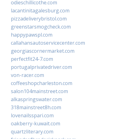
odieschillicothe.com
lacantinitagalesburg.com
pizzadeliverybristol.com
greenstarsmogcheck.com
happypawspl.com
callahansautoservicecenter.com
georgiascornermarket.com
perfectfit24-7.com
portugalprivatedriver.com
von-racer.com
coffeeshopcharleston.com
salon104mainstreet.com
alkaspringswater.com
318mainstreet8h.com
lovenailsspari.com
oakberry-kuwait.com
quartzliterary.com