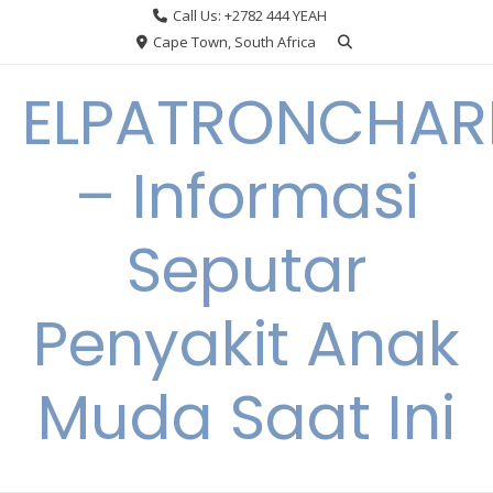
Skip
Call Us: +2782 444 YEAH
to
Cape Town, South Africa
content
ELPATRONCHA
– Informasi
Seputar
Penyakit Anak
Muda Saat Ini