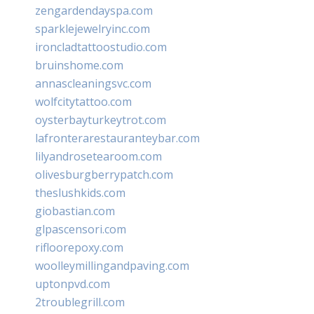
zengardendayspa.com
sparklejewelryinc.com
ironcladtattoostudio.com
bruinshome.com
annascleaningsvc.com
wolfcitytattoo.com
oysterbayturkeytrot.com
lafronterarestauranteybar.com
lilyandrosetearoom.com
olivesburgberrypatch.com
theslushkids.com
giobastian.com
glpascensori.com
rifloorepoxy.com
woolleymillingandpaving.com
uptonpvd.com
2troublegrill.com