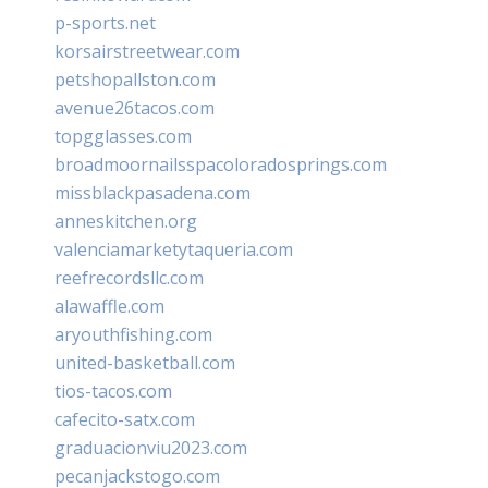
p-sports.net
korsairstreetwear.com
petshopallston.com
avenue26tacos.com
topgglasses.com
broadmoornailsspacoloradosprings.com
missblackpasadena.com
anneskitchen.org
valenciamarketytaqueria.com
reefrecordsllc.com
alawaffle.com
aryouthfishing.com
united-basketball.com
tios-tacos.com
cafecito-satx.com
graduacionviu2023.com
pecanjackstogo.com