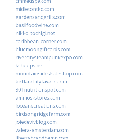
cmmedspa.com
midletontkd.com
gardensandgrills.com
basilfoodwine.com
nikko-tochigi.net
caribbean-corner.com
bluemoongiftcards.com
rivercitysteampunkexpo.com
kchoops.net
mountainsideskateshop.com
kirtlandcitytavern.com
301nutritionspot.com
ammos-stores.com
loceanecreations.com
birdsongridgefarm.com
joiedevivblog.com
valera-amsterdam.com
libertybrandhemp.com