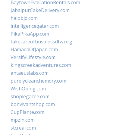
BaytownEvaCationRentals.com
JabalpurCakeDelivery.com
halobjd.com
intelligenceqatar.com
PikaPikaApp.com
takecareofbusinessdfw.org
HamadaOfJapan.com
VersifyLifestyle.com
kingscreekadventures.com
antaeuslabs.com
purelycleanchemdry.com
WishOping.com
shoplegacee.com
bonvivantshop.com
CupPlante.com
mpzin.com
stcreal.com