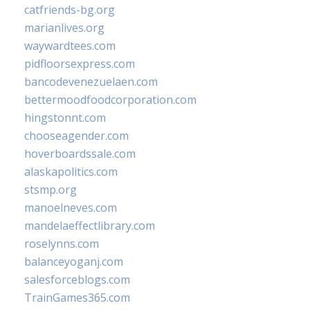
catfriends-bg.org
marianlives.org
waywardtees.com
pidfloorsexpress.com
bancodevenezuelaen.com
bettermoodfoodcorporation.com
hingstonnt.com
chooseagender.com
hoverboardssale.com
alaskapolitics.com
stsmp.org
manoelneves.com
mandelaeffectlibrary.com
roselynns.com
balanceyoganj.com
salesforceblogs.com
TrainGames365.com