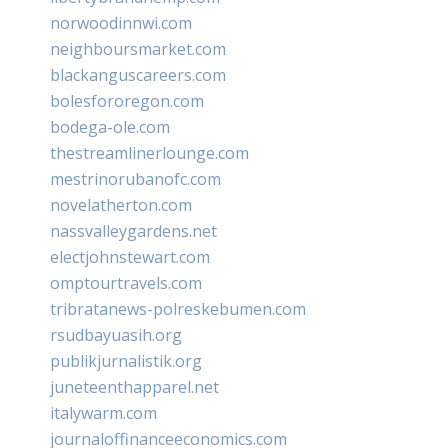
norwoodinnwi.com
neighboursmarket.com
blackanguscareers.com
bolesfororegon.com
bodega-ole.com
thestreamlinerlounge.com
mestrinorubanofc.com
novelatherton.com
nassvalleygardens.net
electjohnstewart.com
omptourtravels.com
tribratanews-polreskebumen.com
rsudbayuasih.org
publikjurnalistik.org
juneteenthapparel.net
italywarm.com
journaloffinanceeconomics.com