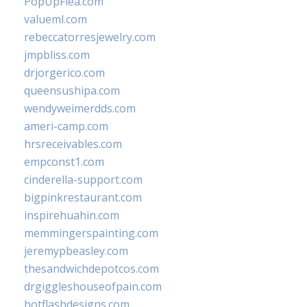
PopUpFlea.com
valueml.com
rebeccatorresjewelry.com
jmpbliss.com
drjorgerico.com
queensushipa.com
wendyweimerdds.com
ameri-camp.com
hrsreceivables.com
empconst1.com
cinderella-support.com
bigpinkrestaurant.com
inspirehuahin.com
memmingerspainting.com
jeremypbeasley.com
thesandwichdepotcos.com
drgiggleshouseofpain.com
hotflashdesigns.com