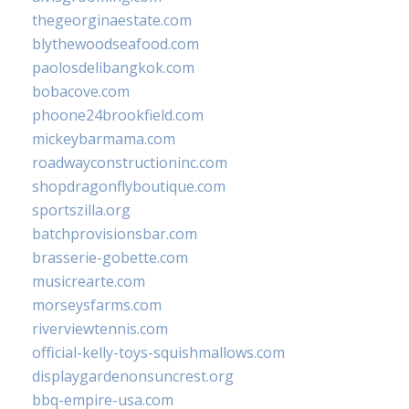
thegeorginaestate.com
blythewoodseafood.com
paolosdelibangkok.com
bobacove.com
phoone24brookfield.com
mickeybarmama.com
roadwayconstructioninc.com
shopdragonflyboutique.com
sportszilla.org
batchprovisionsbar.com
brasserie-gobette.com
musicrearte.com
morseysfarms.com
riverviewtennis.com
official-kelly-toys-squishmallows.com
displaygardenonsuncrest.org
bbq-empire-usa.com