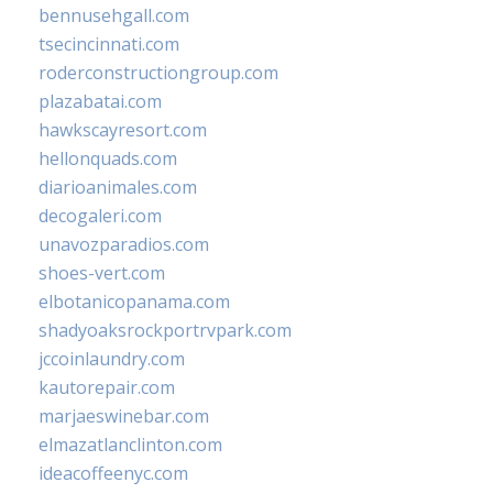
bennusehgall.com
tsecincinnati.com
roderconstructiongroup.com
plazabatai.com
hawkscayresort.com
hellonquads.com
diarioanimales.com
decogaleri.com
unavozparadios.com
shoes-vert.com
elbotanicopanama.com
shadyoaksrockportrvpark.com
jccoinlaundry.com
kautorepair.com
marjaeswinebar.com
elmazatlanclinton.com
ideacoffeenyc.com