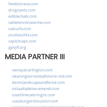
feedstoreva.com
drogopets.com
ediblechalk.com
tabletennisnearme.com
oaksofa.com
soultacohtx.com
capishcaps.com
gpsyfl.org
MEDIA PARTNER III
vwrepairarlington.com
cleaningservicebaltimore-md.com
beckslandscapeandfence.com
vistaaltadelveramendi.com
coastlinecateringnc.com
cuesburgershouston.com