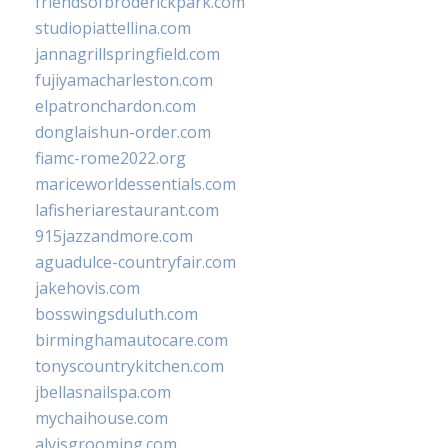
friendsofbroderickpark.com
studiopiattellina.com
jannagrillspringfield.com
fujiyamacharleston.com
elpatronchardon.com
donglaishun-order.com
fiamc-rome2022.org
mariceworldessentials.com
lafisheriarestaurant.com
915jazzandmore.com
aguadulce-countryfair.com
jakehovis.com
bosswingsduluth.com
birminghamautocare.com
tonyscountrykitchen.com
jbellasnailspa.com
mychaihouse.com
alvisgrooming.com