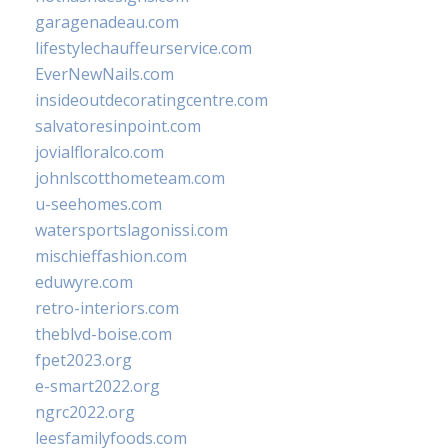
garagenadeau.com
lifestylechauffeurservice.com
EverNewNails.com
insideoutdecoratingcentre.com
salvatoresinpoint.com
jovialfloralco.com
johnlscotthometeam.com
u-seehomes.com
watersportslagonissi.com
mischieffashion.com
eduwyre.com
retro-interiors.com
theblvd-boise.com
fpet2023.org
e-smart2022.org
ngrc2022.org
leesfamilyfoods.com