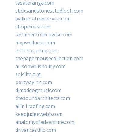
casateranga.com
sticksandstonesstudiooh.com
walkers-treeservice.com
shopmossi.com
untamedcollectivesd.com
mxpwellness.com
infernocanine.com
thepaperhousecollection.com
allisonwillisholley.com
solslite.org
portwayinn.com
djmaddogmusic.com
thesoundarchitects.com
allin1roofing.com
keepjudgewebb.com
anatomyofadventure.com
drivancastillo.com