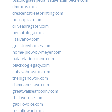
psicologiaespecializadaencampeche.com
dmtacos.com
crescentstreetprinting.com
hornopizza.com
driveadragster.com
hematologa.com
lizaivanov.com
guesttinyhomes.com
home-plow-by-meyer.com
palatelatincuisine.com
blackdoglegacy.com
eatvivahouston.com
thebigshowok.com
chimeandstave.com
greatwallseafoodny.com
theloverose.com
gabriovoice.com
resinflowart.com