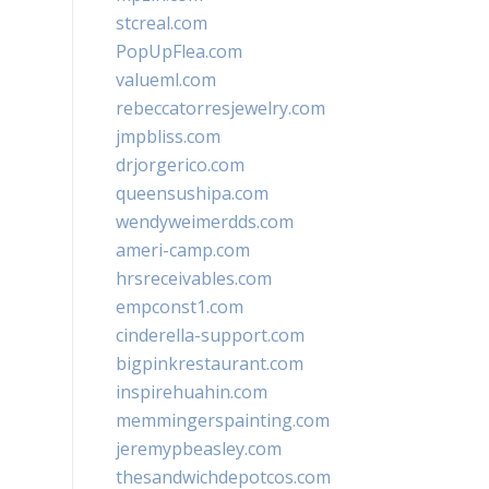
stcreal.com
PopUpFlea.com
valueml.com
rebeccatorresjewelry.com
jmpbliss.com
drjorgerico.com
queensushipa.com
wendyweimerdds.com
ameri-camp.com
hrsreceivables.com
empconst1.com
cinderella-support.com
bigpinkrestaurant.com
inspirehuahin.com
memmingerspainting.com
jeremypbeasley.com
thesandwichdepotcos.com