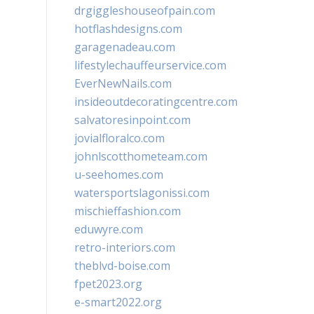
drgiggleshouseofpain.com
hotflashdesigns.com
garagenadeau.com
lifestylechauffeurservice.com
EverNewNails.com
insideoutdecoratingcentre.com
salvatoresinpoint.com
jovialfloralco.com
johnlscotthometeam.com
u-seehomes.com
watersportslagonissi.com
mischieffashion.com
eduwyre.com
retro-interiors.com
theblvd-boise.com
fpet2023.org
e-smart2022.org