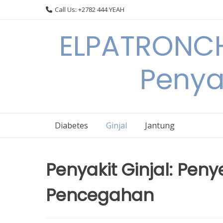
Skip
Call Us: +2782 444 YEAH
to
content
ELPATRONCH
Penya
Diabetes
Ginjal
Jantung
Penyakit Ginjal: Pen
Pencegahan