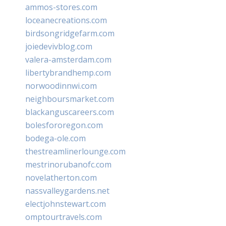
ammos-stores.com
loceanecreations.com
birdsongridgefarm.com
joiedevivblog.com
valera-amsterdam.com
libertybrandhemp.com
norwoodinnwi.com
neighboursmarket.com
blackanguscareers.com
bolesfororegon.com
bodega-ole.com
thestreamlinerlounge.com
mestrinorubanofc.com
novelatherton.com
nassvalleygardens.net
electjohnstewart.com
omptourtravels.com