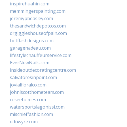
inspirehuahin.com
memmingerspainting.com
jeremypbeasley.com
thesandwichdepotcos.com
drgiggleshouseofpain.com
hotflashdesigns.com
garagenadeau.com
lifestylechauffeurservice.com
EverNewNails.com
insideoutdecoratingcentre.com
salvatoresinpoint.com
jovialfloralco.com
johnlscotthometeam.com
u-seehomes.com
watersportslagonissi.com
mischieffashion.com
eduwyre.com