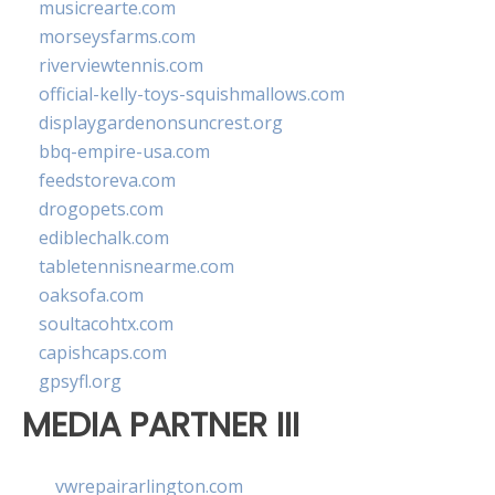
musicrearte.com
morseysfarms.com
riverviewtennis.com
official-kelly-toys-squishmallows.com
displaygardenonsuncrest.org
bbq-empire-usa.com
feedstoreva.com
drogopets.com
ediblechalk.com
tabletennisnearme.com
oaksofa.com
soultacohtx.com
capishcaps.com
gpsyfl.org
MEDIA PARTNER III
vwrepairarlington.com