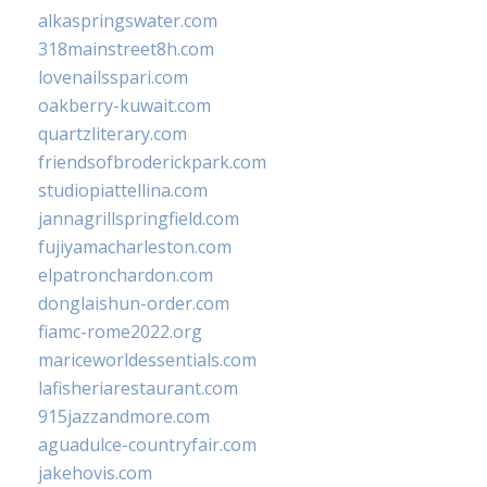
alkaspringswater.com
318mainstreet8h.com
lovenailsspari.com
oakberry-kuwait.com
quartzliterary.com
friendsofbroderickpark.com
studiopiattellina.com
jannagrillspringfield.com
fujiyamacharleston.com
elpatronchardon.com
donglaishun-order.com
fiamc-rome2022.org
mariceworldessentials.com
lafisheriarestaurant.com
915jazzandmore.com
aguadulce-countryfair.com
jakehovis.com