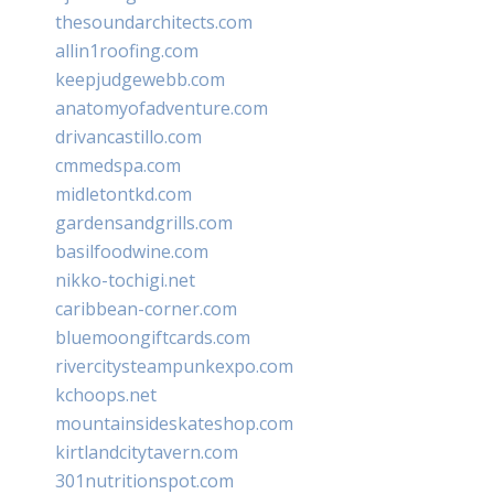
thesoundarchitects.com
allin1roofing.com
keepjudgewebb.com
anatomyofadventure.com
drivancastillo.com
cmmedspa.com
midletontkd.com
gardensandgrills.com
basilfoodwine.com
nikko-tochigi.net
caribbean-corner.com
bluemoongiftcards.com
rivercitysteampunkexpo.com
kchoops.net
mountainsideskateshop.com
kirtlandcitytavern.com
301nutritionspot.com