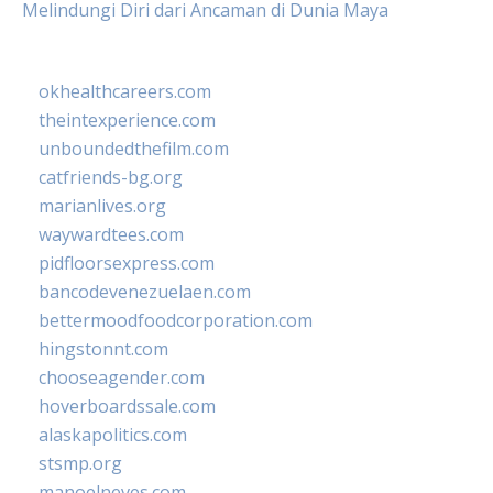
Melindungi Diri dari Ancaman di Dunia Maya
okhealthcareers.com
theintexperience.com
unboundedthefilm.com
catfriends-bg.org
marianlives.org
waywardtees.com
pidfloorsexpress.com
bancodevenezuelaen.com
bettermoodfoodcorporation.com
hingstonnt.com
chooseagender.com
hoverboardssale.com
alaskapolitics.com
stsmp.org
manoelneves.com