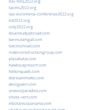
ifac-hms2022.org
taoms2022.org
iias-euromena-conference2022.org
ivd2022.org
csity2022.org
ibsarstudyabroad.com
bennusehgall.com
tsecincinnati.com
roderconstructiongroup.com
plazabatai.com
hawkscayresort.com
hellonquads.com
diarioanimales.com
decogaleri.com
unavozparadios.com
shoes-vert.com
elbotanicopanama.com
shadyoaksrockportrvpark.com