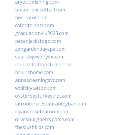
aryouthfishing.com
united-basketball.com
tios-tacos.com
cafecito-satx.com
graduacionviu2023.com
pecanjackstogo.com
zengardendayspa.com
sparklejewelryinc.com
ironcladtattoostudio.com
bruinshome.com
annascleaningsvc.com
wolfcitytattoo.com
oysterbayturkeytrot.com
lafronterarestauranteybar.com
lilyandrosetearoom.com
olivesburgberrypatch.com
theslushkids.com
giobastian.com