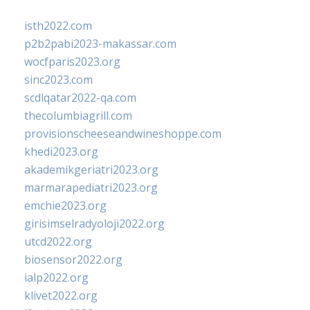
isth2022.com
p2b2pabi2023-makassar.com
wocfparis2023.org
sinc2023.com
scdlqatar2022-qa.com
thecolumbiagrill.com
provisionscheeseandwineshoppe.com
khedi2023.org
akademikgeriatri2023.org
marmarapediatri2023.org
emchie2023.org
girisimselradyoloji2022.org
utcd2022.org
biosensor2022.org
ialp2022.org
klivet2022.org