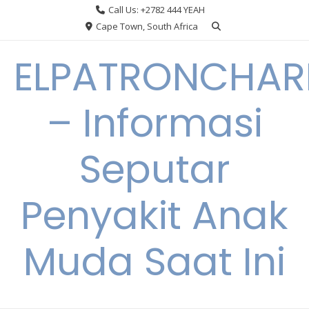
Skip
Call Us: +2782 444 YEAH
to
Cape Town, South Africa
content
ELPATRONCHA
– Informasi
Seputar
Penyakit Anak
Muda Saat Ini