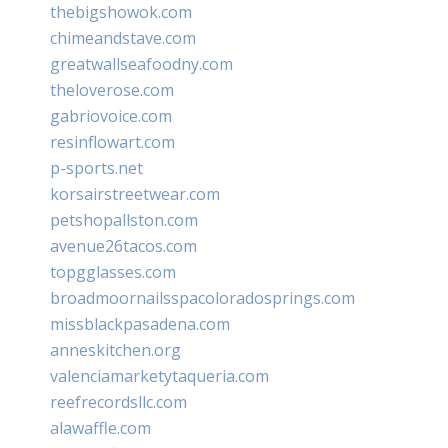
thebigshowok.com
chimeandstave.com
greatwallseafoodny.com
theloverose.com
gabriovoice.com
resinflowart.com
p-sports.net
korsairstreetwear.com
petshopallston.com
avenue26tacos.com
topgglasses.com
broadmoornailsspacoloradosprings.com
missblackpasadena.com
anneskitchen.org
valenciamarketytaqueria.com
reefrecordsllc.com
alawaffle.com