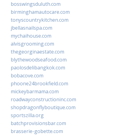
bosswingsduluth.com
birminghamautocare.com
tonyscountrykitchen.com
jbellasnailspa.com
mychaihouse.com
alvisgrooming.com
thegeorginaestate.com
blythewoodseafood.com
paolosdelibangkok.com
bobacove.com
phoone24brookfield.com
mickeybarmama.com
roadwayconstructioninc.com
shopdragonflyboutique.com
sportszilla.org
batchprovisionsbar.com
brasserie-gobette.com