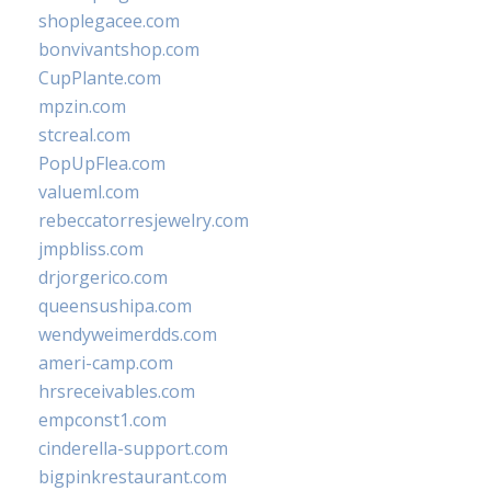
shoplegacee.com
bonvivantshop.com
CupPlante.com
mpzin.com
stcreal.com
PopUpFlea.com
valueml.com
rebeccatorresjewelry.com
jmpbliss.com
drjorgerico.com
queensushipa.com
wendyweimerdds.com
ameri-camp.com
hrsreceivables.com
empconst1.com
cinderella-support.com
bigpinkrestaurant.com