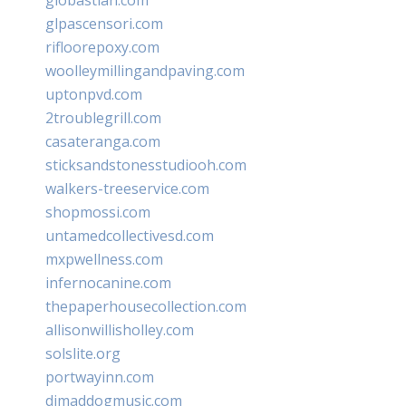
glpascensori.com
rifloorepoxy.com
woolleymillingandpaving.com
uptonpvd.com
2troublegrill.com
casateranga.com
sticksandstonesstudiooh.com
walkers-treeservice.com
shopmossi.com
untamedcollectivesd.com
mxpwellness.com
infernocanine.com
thepaperhousecollection.com
allisonwillisholley.com
solslite.org
portwayinn.com
djmaddogmusic.com