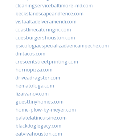
cleaningservicebaltimore-md.com
beckslandscapeandfence.com
vistaaltadelveramendi.com
coastlinecateringnc.com
cuesburgershouston.com
psicologiaespecializadaencampeche.com
dmtacos.com
crescentstreetprinting.com
hornopizza.com
driveadragster.com
hematologa.com
lizaivanov.com
guesttinyhomes.com
home-plow-by-meyer.com
palatelatincuisine.com
blackdoglegacy.com
eatvivahouston.com