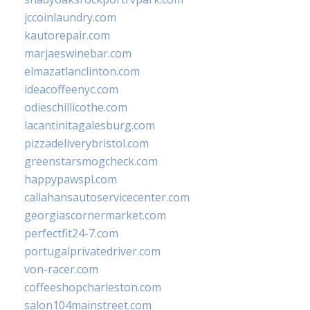
jccoinlaundry.com
kautorepair.com
marjaeswinebar.com
elmazatlanclinton.com
ideacoffeenyc.com
odieschillicothe.com
lacantinitagalesburg.com
pizzadeliverybristol.com
greenstarsmogcheck.com
happypawspl.com
callahansautoservicecenter.com
georgiascornermarket.com
perfectfit24-7.com
portugalprivatedriver.com
von-racer.com
coffeeshopcharleston.com
salon104mainstreet.com