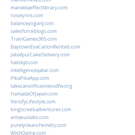
mandelaeffectlibrary.com
roselynns.com
balanceyoganj.com
salesforceblogs.com
TrainGames365.com
BaytownEvaCationRentals.com
JabalpurCakeDelivery.com
halobjd.com
intelligenceqatar.com
PikaPikaApp.com
takecareofbusinessdfw.org
HamadaOfJapan.com
VersifyLifestyle.com
kingscreekadventures.com
antaeuslabs.com
purelycleanchemdry.com
WishOping.com