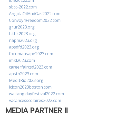
ibie2022.com
sbcc-2022.com
AngolaOilAndGas2022.com
Convoy4Freedom2022.com
grur2023.org
hkhk2023.org
napm2023.org
apsdfd2023.org
forumausape2023.com
imkl2023.com
careerfaircsd2023.com
apsth2023.com
MedItRio2023.org
lcicon2023boston.com
waitangidayfestival2022.com
vacancesscolaires2022.com
MEDIA PARTNER II