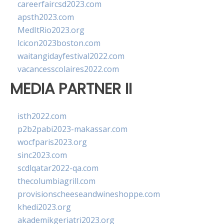
careerfaircsd2023.com
apsth2023.com
MedItRio2023.org
lcicon2023boston.com
waitangidayfestival2022.com
vacancesscolaires2022.com
MEDIA PARTNER II
isth2022.com
p2b2pabi2023-makassar.com
wocfparis2023.org
sinc2023.com
scdlqatar2022-qa.com
thecolumbiagrill.com
provisionscheeseandwineshoppe.com
khedi2023.org
akademikgeriatri2023.org