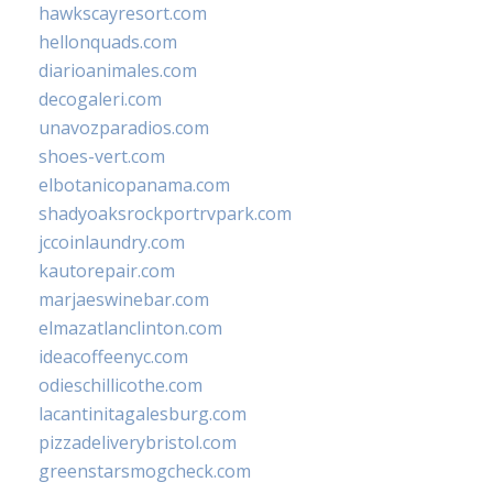
hawkscayresort.com
hellonquads.com
diarioanimales.com
decogaleri.com
unavozparadios.com
shoes-vert.com
elbotanicopanama.com
shadyoaksrockportrvpark.com
jccoinlaundry.com
kautorepair.com
marjaeswinebar.com
elmazatlanclinton.com
ideacoffeenyc.com
odieschillicothe.com
lacantinitagalesburg.com
pizzadeliverybristol.com
greenstarsmogcheck.com