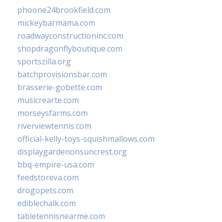
phoone24brookfield.com
mickeybarmama.com
roadwayconstructioninc.com
shopdragonflyboutique.com
sportszilla.org
batchprovisionsbar.com
brasserie-gobette.com
musicrearte.com
morseysfarms.com
riverviewtennis.com
official-kelly-toys-squishmallows.com
displaygardenonsuncrest.org
bbq-empire-usa.com
feedstoreva.com
drogopets.com
ediblechalk.com
tabletennisnearme.com