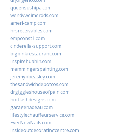
drjorgerico.com
queensushipa.com
wendyweimerdds.com
ameri-camp.com
hrsreceivables.com
empconst1.com
cinderella-support.com
bigpinkrestaurant.com
inspirehuahin.com
memmingerspainting.com
jeremypbeasley.com
thesandwichdepotcos.com
drgiggleshouseofpain.com
hotflashdesigns.com
garagenadeau.com
lifestylechauffeurservice.com
EverNewNails.com
insideoutdecoratingcentre.com