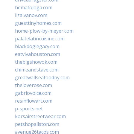
hematologa.com
lizaivanov.com
guesttinyhomes.com
home-plow-by-meyer.com
palatelatincuisine.com
blackdoglegacy.com
eatvivahouston.com
thebigshowok.com
chimeandstave.com
greatwallseafoodny.com
theloverose.com
gabriovoice.com
resinflowart.com
p-sports.net
korsairstreetwear.com
petshopallston.com
avenue26tacos.com