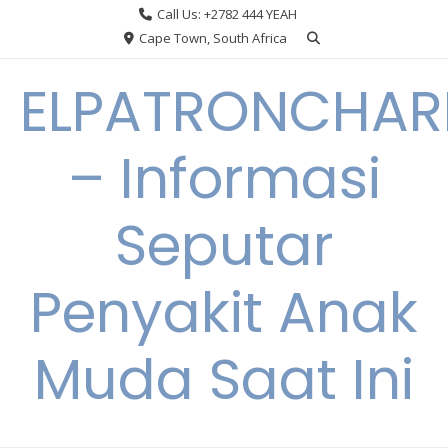
Skip
Call Us: +2782 444 YEAH
to
Cape Town, South Africa
content
ELPATRONCHA
– Informasi
Seputar
Penyakit Anak
Muda Saat Ini