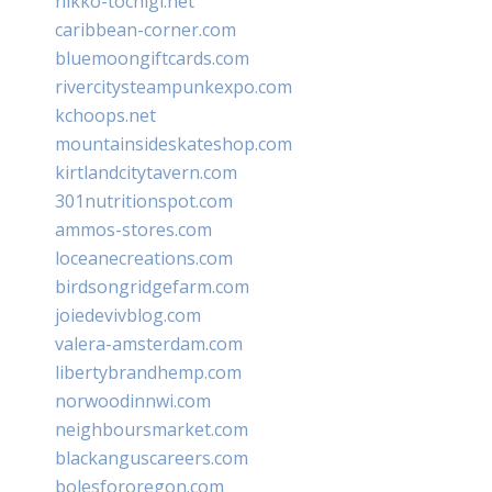
nikko-tochigi.net
caribbean-corner.com
bluemoongiftcards.com
rivercitysteampunkexpo.com
kchoops.net
mountainsideskateshop.com
kirtlandcitytavern.com
301nutritionspot.com
ammos-stores.com
loceanecreations.com
birdsongridgefarm.com
joiedevivblog.com
valera-amsterdam.com
libertybrandhemp.com
norwoodinnwi.com
neighboursmarket.com
blackanguscareers.com
bolesfororegon.com