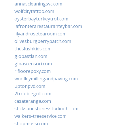
annascleaningsvc.com
wolfcitytattoo.com
oysterbayturkeytrot.com
lafronterarestauranteybar.com
lilyandrosetearoom.com
olivesburgberrypatch.com
theslushkids.com
giobastian.com
glpascensori.com
rifloorepoxy.com
woolleymillingandpaving.com
uptonpvd.com
2troublegrill.com
casateranga.com
sticksandstonesstudiooh.com
walkers-treeservice.com
shopmossi.com