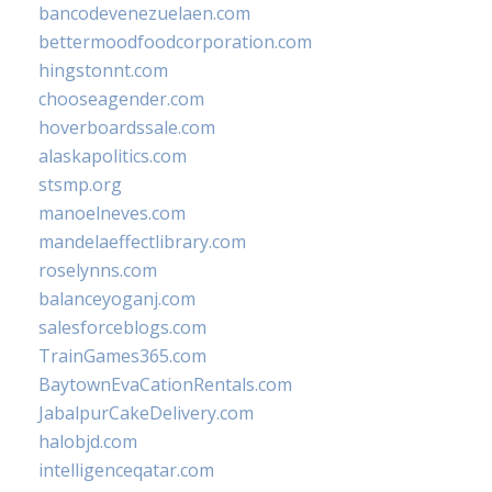
bancodevenezuelaen.com
bettermoodfoodcorporation.com
hingstonnt.com
chooseagender.com
hoverboardssale.com
alaskapolitics.com
stsmp.org
manoelneves.com
mandelaeffectlibrary.com
roselynns.com
balanceyoganj.com
salesforceblogs.com
TrainGames365.com
BaytownEvaCationRentals.com
JabalpurCakeDelivery.com
halobjd.com
intelligenceqatar.com