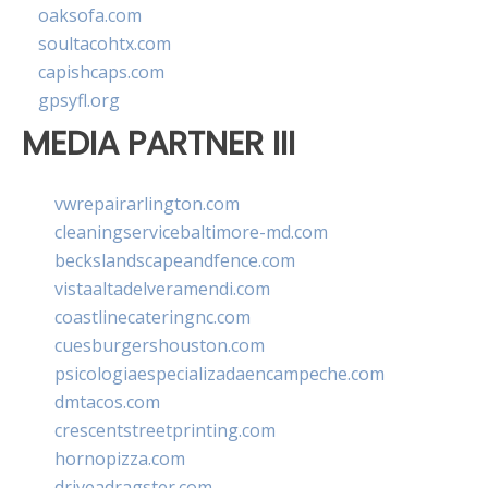
oaksofa.com
soultacohtx.com
capishcaps.com
gpsyfl.org
MEDIA PARTNER III
vwrepairarlington.com
cleaningservicebaltimore-md.com
beckslandscapeandfence.com
vistaaltadelveramendi.com
coastlinecateringnc.com
cuesburgershouston.com
psicologiaespecializadaencampeche.com
dmtacos.com
crescentstreetprinting.com
hornopizza.com
driveadragster.com