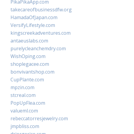
PikaPikaApp.com
takecareofbusinessdfw.org
HamadaOfJapan.com
VersifyLifestyle.com
kingscreekadventures.com
antaeuslabs.com
purelycleanchemdry.com
WishOping.com
shoplegacee.com
bonvivantshop.com
CupPlante.com
mpzin.com
stcreal.com
PopUpFlea.com
valueml.com
rebeccatorresjewelry.com
jmpbliss.com