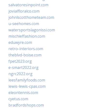
salvatoresinpoint.com
jovialfloralco.com
johnlscotthometeam.com
u-seehomes.com
watersportslagonissi.com
mischieffashion.com
eduwyre.com
retro-interiors.com
theblvd-boise.com
fpet2023.org
e-smart2022.org
ngrc2022.org
leesfamilyfoods.com
lewis-lewis-cpas.com
eleontennis.com
cyetus.com
bradfordshops.com