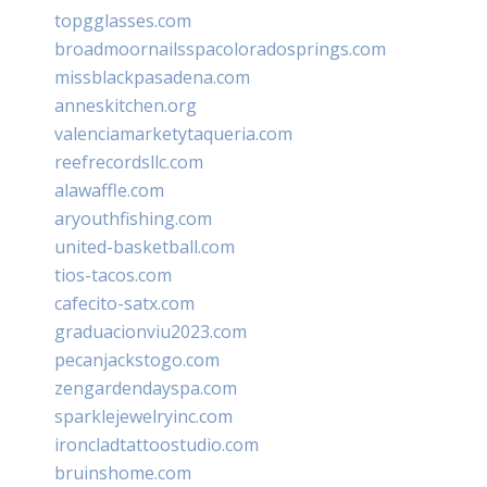
topgglasses.com
broadmoornailsspacoloradosprings.com
missblackpasadena.com
anneskitchen.org
valenciamarketytaqueria.com
reefrecordsllc.com
alawaffle.com
aryouthfishing.com
united-basketball.com
tios-tacos.com
cafecito-satx.com
graduacionviu2023.com
pecanjackstogo.com
zengardendayspa.com
sparklejewelryinc.com
ironcladtattoostudio.com
bruinshome.com