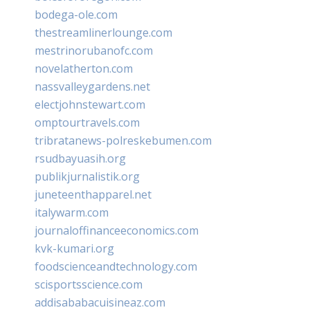
bodega-ole.com
thestreamlinerlounge.com
mestrinorubanofc.com
novelatherton.com
nassvalleygardens.net
electjohnstewart.com
omptourtravels.com
tribratanews-polreskebumen.com
rsudbayuasih.org
publikjurnalistik.org
juneteenthapparel.net
italywarm.com
journaloffinanceeconomics.com
kvk-kumari.org
foodscienceandtechnology.com
scisportsscience.com
addisababacuisineaz.com