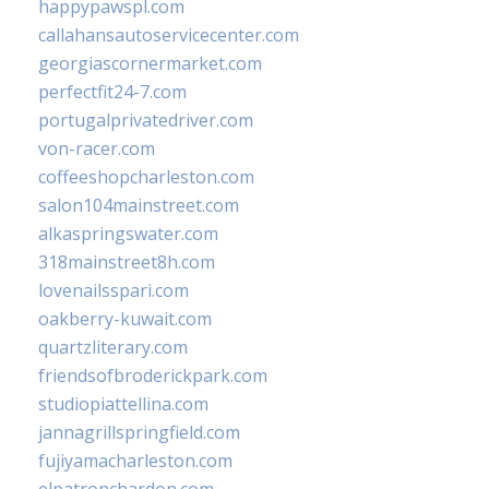
happypawspl.com
callahansautoservicecenter.com
georgiascornermarket.com
perfectfit24-7.com
portugalprivatedriver.com
von-racer.com
coffeeshopcharleston.com
salon104mainstreet.com
alkaspringswater.com
318mainstreet8h.com
lovenailsspari.com
oakberry-kuwait.com
quartzliterary.com
friendsofbroderickpark.com
studiopiattellina.com
jannagrillspringfield.com
fujiyamacharleston.com