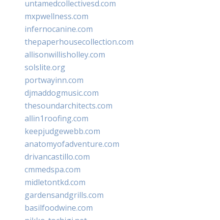
untamedcollectivesd.com
mxpwellness.com
infernocanine.com
thepaperhousecollection.com
allisonwillisholley.com
solslite.org
portwayinn.com
djmaddogmusic.com
thesoundarchitects.com
allin1roofing.com
keepjudgewebb.com
anatomyofadventure.com
drivancastillo.com
cmmedspa.com
midletontkd.com
gardensandgrills.com
basilfoodwine.com