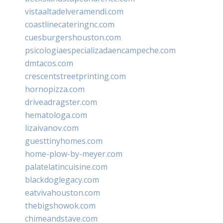
vistaaltadelveramendi.com
coastlinecateringnc.com
cuesburgershouston.com
psicologiaespecializadaencampeche.com
dmtacos.com
crescentstreetprinting.com
hornopizza.com
driveadragster.com
hematologa.com
lizaivanov.com
guesttinyhomes.com
home-plow-by-meyer.com
palatelatincuisine.com
blackdoglegacy.com
eatvivahouston.com
thebigshowok.com
chimeandstave.com