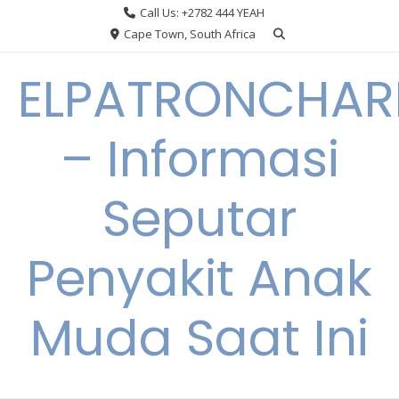
Skip
Call Us: +2782 444 YEAH
to
Cape Town, South Africa
content
ELPATRONCHA
– Informasi
Seputar
Penyakit Anak
Muda Saat Ini