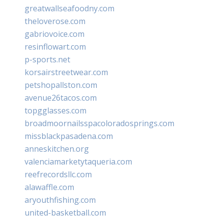
greatwallseafoodny.com
theloverose.com
gabriovoice.com
resinflowart.com
p-sports.net
korsairstreetwear.com
petshopallston.com
avenue26tacos.com
topgglasses.com
broadmoornailsspacoloradosprings.com
missblackpasadena.com
anneskitchen.org
valenciamarketytaqueria.com
reefrecordsllc.com
alawaffle.com
aryouthfishing.com
united-basketball.com