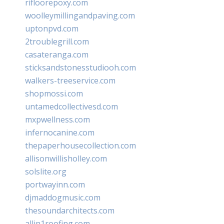
rifloorepoxy.com
woolleymillingandpaving.com
uptonpvd.com
2troublegrill.com
casateranga.com
sticksandstonesstudiooh.com
walkers-treeservice.com
shopmossi.com
untamedcollectivesd.com
mxpwellness.com
infernocanine.com
thepaperhousecollection.com
allisonwillisholley.com
solslite.org
portwayinn.com
djmaddogmusic.com
thesoundarchitects.com
allin1roofing.com