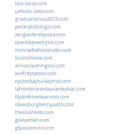
tios-tacos.com
cafecito-satx.com
graduacionviu2023.com
pecanjackstogo.com
zengardendayspa.com
sparklejewelryinc.com
ironcladtattoostudio.com
bruinshome.com
annascleaningsvc.com
wolfcitytattoo.com
oysterbayturkeytrot.com
lafronterarestauranteybar.com
lilyandrosetearoom.com
olivesburgberrypatch.com
theslushkids.com
giobastian.com
glpascensori.com