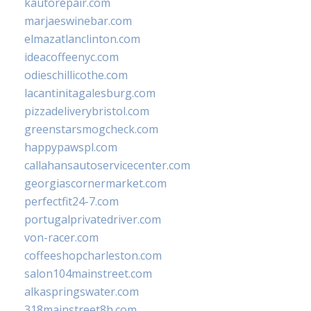
kautorepair.com
marjaeswinebar.com
elmazatlanclinton.com
ideacoffeenyc.com
odieschillicothe.com
lacantinitagalesburg.com
pizzadeliverybristol.com
greenstarsmogcheck.com
happypawspl.com
callahansautoservicecenter.com
georgiascornermarket.com
perfectfit24-7.com
portugalprivatedriver.com
von-racer.com
coffeeshopcharleston.com
salon104mainstreet.com
alkaspringswater.com
318mainstreet8h.com