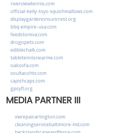
riverviewtennis.com
official-kelly-toys-squishmallows.com
displaygardenonsuncrest.org
bbq-empire-usa.com
feedstoreva.com
drogopets.com
ediblechalk.com
tabletennisnearme.com
oaksofa.com
soultacohtx.com
capishcaps.com
gpsyfl.org
MEDIA PARTNER III
vwrepairarlington.com
cleaningservicebaltimore-md.com
beckslandscapeandfence.com