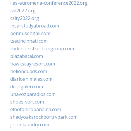
iias-euromena-conference2022.org
ivd2022.org
csity2022.org
ibsarstudyabroad.com
bennusehgall.com
tsecincinnati.com
roderconstructiongroup.com
plazabatai.com
hawkscayresort.com
hellonquads.com
diarioanimales.com
decogaleri.com
unavozparadios.com
shoes-vert.com
elbotanicopanama.com
shadyoaksrockportrvpark.com
jccoinlaundry.com