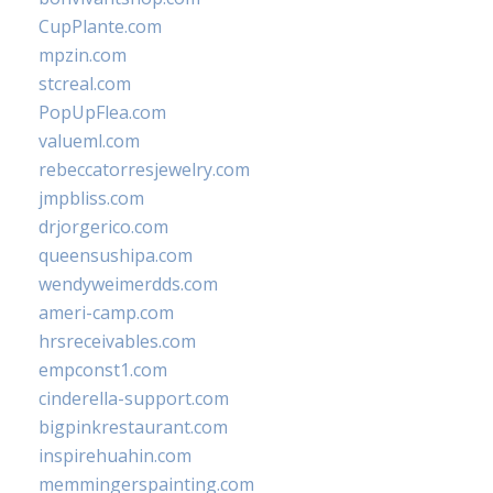
CupPlante.com
mpzin.com
stcreal.com
PopUpFlea.com
valueml.com
rebeccatorresjewelry.com
jmpbliss.com
drjorgerico.com
queensushipa.com
wendyweimerdds.com
ameri-camp.com
hrsreceivables.com
empconst1.com
cinderella-support.com
bigpinkrestaurant.com
inspirehuahin.com
memmingerspainting.com