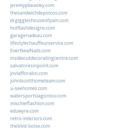
jeremypbeasley.com
thesandwichdepotcos.com
drgiggleshouseofpain.com
hotflashdesigns.com
garagenadeau.com
lifestylechauffeurservice.com
EverNewNails.com
insideoutdecoratingcentre.com
salvatoresinpoint.com
jovialfloralco.com
johnlscotthometeam.com
u-seehomes.com
watersportslagonissi.com
mischieffashion.com
eduwyre.com
retro-interiors.com
theblvd-boise.com