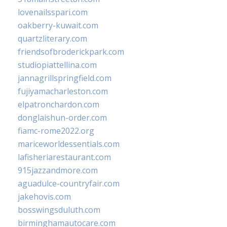
lovenailsspari.com
oakberry-kuwait.com
quartzliterary.com
friendsofbroderickpark.com
studiopiattellina.com
jannagrillspringfield.com
fujiyamacharleston.com
elpatronchardon.com
donglaishun-order.com
fiamc-rome2022.org
mariceworldessentials.com
lafisheriarestaurant.com
915jazzandmore.com
aguadulce-countryfair.com
jakehovis.com
bosswingsduluth.com
birminghamautocare.com