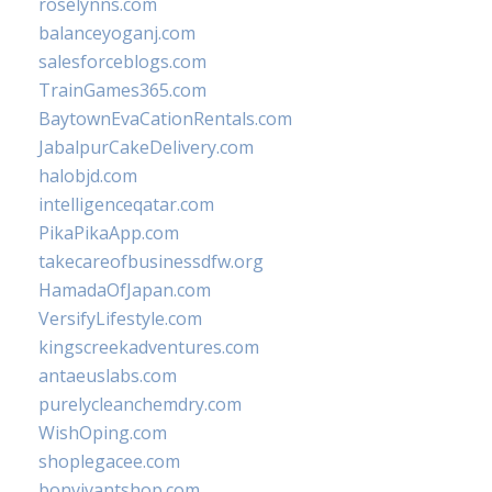
roselynns.com
balanceyoganj.com
salesforceblogs.com
TrainGames365.com
BaytownEvaCationRentals.com
JabalpurCakeDelivery.com
halobjd.com
intelligenceqatar.com
PikaPikaApp.com
takecareofbusinessdfw.org
HamadaOfJapan.com
VersifyLifestyle.com
kingscreekadventures.com
antaeuslabs.com
purelycleanchemdry.com
WishOping.com
shoplegacee.com
bonvivantshop.com