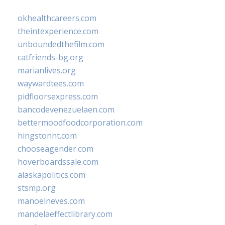
okhealthcareers.com
theintexperience.com
unboundedthefilm.com
catfriends-bg.org
marianlives.org
waywardtees.com
pidfloorsexpress.com
bancodevenezuelaen.com
bettermoodfoodcorporation.com
hingstonnt.com
chooseagender.com
hoverboardssale.com
alaskapolitics.com
stsmp.org
manoelneves.com
mandelaeffectlibrary.com