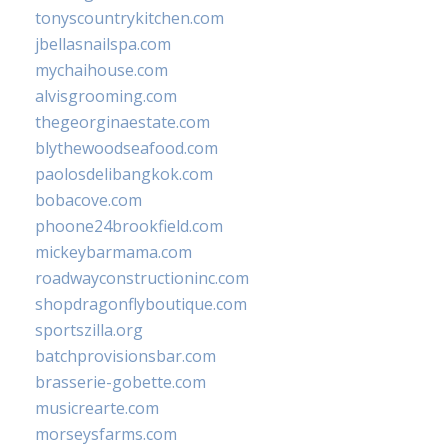
tonyscountrykitchen.com
jbellasnailspa.com
mychaihouse.com
alvisgrooming.com
thegeorginaestate.com
blythewoodseafood.com
paolosdelibangkok.com
bobacove.com
phoone24brookfield.com
mickeybarmama.com
roadwayconstructioninc.com
shopdragonflyboutique.com
sportszilla.org
batchprovisionsbar.com
brasserie-gobette.com
musicrearte.com
morseysfarms.com