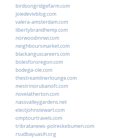
birdsongridgefarm.com
joiedevivblog.com
valera-amsterdam.com
libertybrandhemp.com
norwoodinnwi.com
neighboursmarket.com
blackanguscareers.com
bolesfororegon.com
bodega-ole.com
thestreamlinerlounge.com
mestrinorubanofc.com
novelatherton.com
nassvalleygardens.net
electjohnstewart.com
omptourtravels.com
tribratanews-polreskebumen.com
rsudbayuasih.org