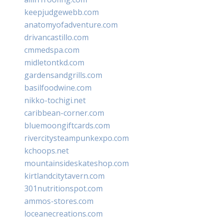
keepjudgewebb.com
anatomyofadventure.com
drivancastillo.com
cmmedspa.com
midletontkd.com
gardensandgrills.com
basilfoodwine.com
nikko-tochigi.net
caribbean-corner.com
bluemoongiftcards.com
rivercitysteampunkexpo.com
kchoops.net
mountainsideskateshop.com
kirtlandcitytavern.com
301nutritionspot.com
ammos-stores.com
loceanecreations.com