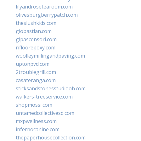
lilyandrosetearoom.com
olivesburgberrypatch.com
theslushkids.com
giobastian.com
glpascensori.com
rifloorepoxy.com
woolleymillingandpaving.com
uptonpvd.com
2troublegrill.com
casateranga.com
sticksandstonesstudiooh.com
walkers-treeservice.com
shopmossi.com
untamedcollectivesd.com
mxpwellness.com
infernocanine.com
thepaperhousecollection.com