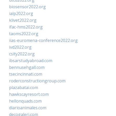
utcd2022.org
biosensor2022.org
ialp2022.org
klivet2022.org
ifac-hms2022.org
taoms2022.org
iias-euromena-conference2022.org
ivd2022.org
csity2022.org
ibsarstudyabroad.com
bennusehgall.com
tsecincinnati.com
roderconstructiongroup.com
plazabatai.com
hawkscayresort.com
hellonquads.com
diarioanimales.com
decogaleri.com