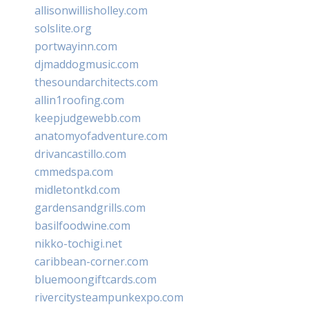
allisonwillisholley.com
solslite.org
portwayinn.com
djmaddogmusic.com
thesoundarchitects.com
allin1roofing.com
keepjudgewebb.com
anatomyofadventure.com
drivancastillo.com
cmmedspa.com
midletontkd.com
gardensandgrills.com
basilfoodwine.com
nikko-tochigi.net
caribbean-corner.com
bluemoongiftcards.com
rivercitysteampunkexpo.com