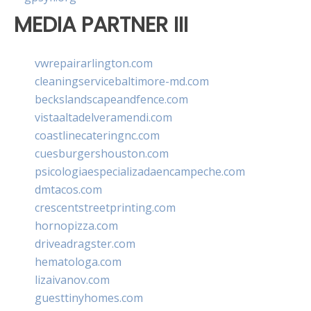
MEDIA PARTNER III
vwrepairarlington.com
cleaningservicebaltimore-md.com
beckslandscapeandfence.com
vistaaltadelveramendi.com
coastlinecateringnc.com
cuesburgershouston.com
psicologiaespecializadaencampeche.com
dmtacos.com
crescentstreetprinting.com
hornopizza.com
driveadragster.com
hematologa.com
lizaivanov.com
guesttinyhomes.com