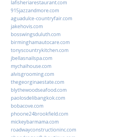
lafisheriarestaurant.com
915jazzandmore.com
aguadulce-countryfair.com
jakehovis.com
bosswingsduluth.com
birminghamautocare.com
tonyscountrykitchen.com
jbellasnailspa.com
mychaihouse.com
alvisgrooming.com
thegeorginaestate.com
blythewoodseafood.com
paolosdelibangkok.com
bobacove.com
phoone24brookfield.com
mickeybarmama.com
roadwayconstructioninc.com