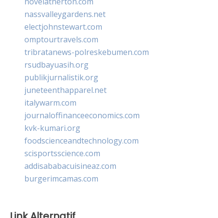
novelatherton.com
nassvalleygardens.net
electjohnstewart.com
omptourtravels.com
tribratanews-polreskebumen.com
rsudbayuasih.org
publikjurnalistik.org
juneteenthapparel.net
italywarm.com
journaloffinanceeconomics.com
kvk-kumari.org
foodscienceandtechnology.com
scisportsscience.com
addisababacuisineaz.com
burgerimcamas.com
Link Alternatif