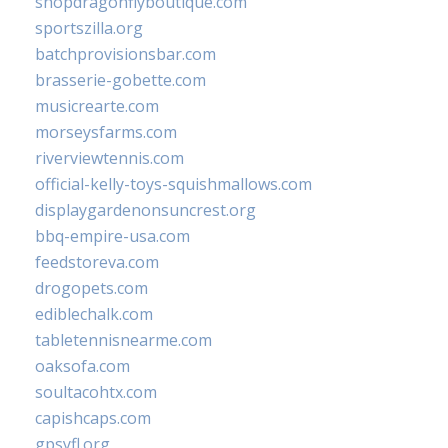
shopdragonflyboutique.com
sportszilla.org
batchprovisionsbar.com
brasserie-gobette.com
musicrearte.com
morseysfarms.com
riverviewtennis.com
official-kelly-toys-squishmallows.com
displaygardenonsuncrest.org
bbq-empire-usa.com
feedstoreva.com
drogopets.com
ediblechalk.com
tabletennisnearme.com
oaksofa.com
soultacohtx.com
capishcaps.com
gpsyfl.org