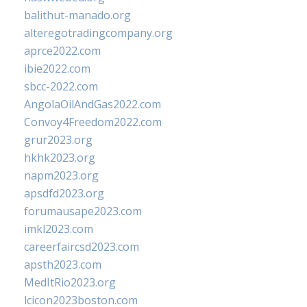
balithut-manado.org
alteregotradingcompany.org
aprce2022.com
ibie2022.com
sbcc-2022.com
AngolaOilAndGas2022.com
Convoy4Freedom2022.com
grur2023.org
hkhk2023.org
napm2023.org
apsdfd2023.org
forumausape2023.com
imkl2023.com
careerfaircsd2023.com
apsth2023.com
MedItRio2023.org
lcicon2023boston.com