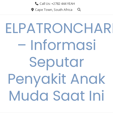
Skip
Call Us: +2782 444 YEAH
to
Cape Town, South Africa
content
ELPATRONCHA
– Informasi
Seputar
Penyakit Anak
Muda Saat Ini