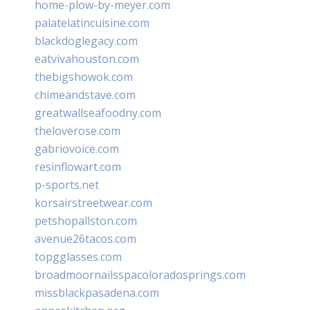
home-plow-by-meyer.com
palatelatincuisine.com
blackdoglegacy.com
eatvivahouston.com
thebigshowok.com
chimeandstave.com
greatwallseafoodny.com
theloverose.com
gabriovoice.com
resinflowart.com
p-sports.net
korsairstreetwear.com
petshopallston.com
avenue26tacos.com
topgglasses.com
broadmoornailsspacoloradosprings.com
missblackpasadena.com