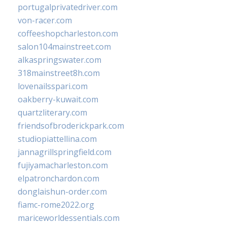
portugalprivatedriver.com
von-racer.com
coffeeshopcharleston.com
salon104mainstreet.com
alkaspringswater.com
318mainstreet8h.com
lovenailsspari.com
oakberry-kuwait.com
quartzliterary.com
friendsofbroderickpark.com
studiopiattellina.com
jannagrillspringfield.com
fujiyamacharleston.com
elpatronchardon.com
donglaishun-order.com
fiamc-rome2022.org
mariceworldessentials.com