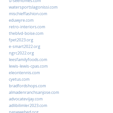
u-seehomes.com
watersportslagonissi.com
mischieffashion.com
eduwyre.com
retro-interiors.com
theblvd-boise.com
fpet2023.org
e-smart2022.org
ngrc2022.org
leesfamilyfoods.com
lewis-lewis-cpas.com
eleontennis.com
cyetus.com
bradfordshops.com
almadenranchsanjose.com
advocatevijay.com
adlibilimler2023.com
naswwebed.org