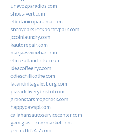
unavozparadios.com
shoes-vert.com
elbotanicopanama.com
shadyoaksrockportrvpark.com
jccoinlaundry.com
kautorepair.com
marjaeswinebar.com
elmazatlanclinton.com
ideacoffeenyc.com
odieschillicothe.com
lacantinitagalesburg.com
pizzadeliverybristol.com
greenstarsmogcheck.com
happypawspl.com
callahansautoservicecenter.com
georgiascornermarket.com
perfectfit24-7.com