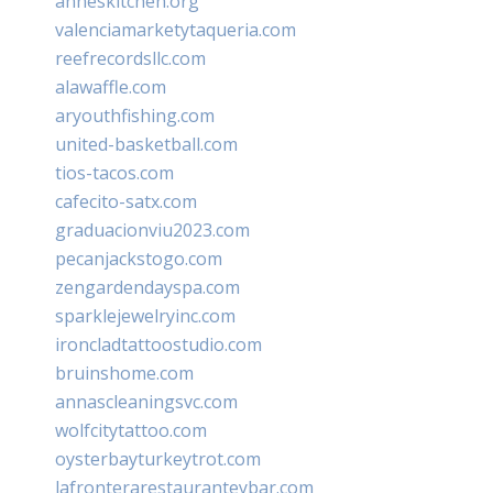
anneskitchen.org
valenciamarketytaqueria.com
reefrecordsllc.com
alawaffle.com
aryouthfishing.com
united-basketball.com
tios-tacos.com
cafecito-satx.com
graduacionviu2023.com
pecanjackstogo.com
zengardendayspa.com
sparklejewelryinc.com
ironcladtattoostudio.com
bruinshome.com
annascleaningsvc.com
wolfcitytattoo.com
oysterbayturkeytrot.com
lafronterarestauranteybar.com