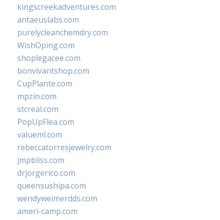
kingscreekadventures.com
antaeuslabs.com
purelycleanchemdry.com
WishOping.com
shoplegacee.com
bonvivantshop.com
CupPlante.com
mpzin.com
stcreal.com
PopUpFlea.com
valueml.com
rebeccatorresjewelry.com
jmpbliss.com
drjorgerico.com
queensushipa.com
wendyweimerdds.com
ameri-camp.com