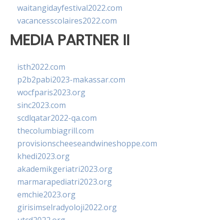
waitangidayfestival2022.com
vacancesscolaires2022.com
MEDIA PARTNER II
isth2022.com
p2b2pabi2023-makassar.com
wocfparis2023.org
sinc2023.com
scdlqatar2022-qa.com
thecolumbiagrill.com
provisionscheeseandwineshoppe.com
khedi2023.org
akademikgeriatri2023.org
marmarapediatri2023.org
emchie2023.org
girisimselradyoloji2022.org