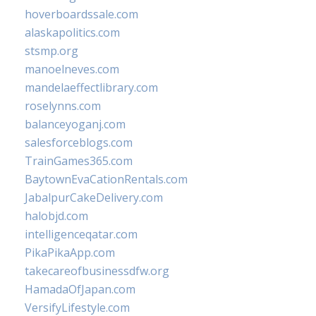
hoverboardssale.com
alaskapolitics.com
stsmp.org
manoelneves.com
mandelaeffectlibrary.com
roselynns.com
balanceyoganj.com
salesforceblogs.com
TrainGames365.com
BaytownEvaCationRentals.com
JabalpurCakeDelivery.com
halobjd.com
intelligenceqatar.com
PikaPikaApp.com
takecareofbusinessdfw.org
HamadaOfJapan.com
VersifyLifestyle.com