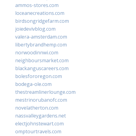
ammos-stores.com
loceanecreations.com
birdsongridgefarm.com
joiedevivblog.com
valera-amsterdam.com
libertybrandhemp.com
norwoodinnwi.com
neighboursmarket.com
blackanguscareers.com
bolesfororegon.com
bodega-ole.com
thestreamlinerlounge.com
mestrinorubanofc.com
novelatherton.com
nassvalleygardens.net
electjohnstewart.com
omptourtravels.com