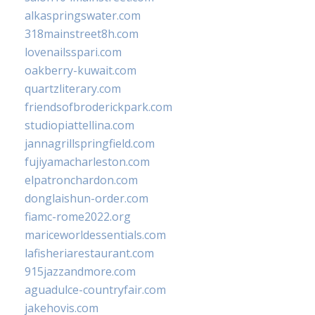
alkaspringswater.com
318mainstreet8h.com
lovenailsspari.com
oakberry-kuwait.com
quartzliterary.com
friendsofbroderickpark.com
studiopiattellina.com
jannagrillspringfield.com
fujiyamacharleston.com
elpatronchardon.com
donglaishun-order.com
fiamc-rome2022.org
mariceworldessentials.com
lafisheriarestaurant.com
915jazzandmore.com
aguadulce-countryfair.com
jakehovis.com