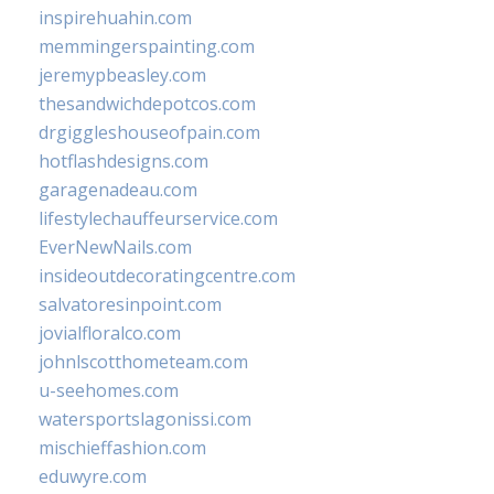
inspirehuahin.com
memmingerspainting.com
jeremypbeasley.com
thesandwichdepotcos.com
drgiggleshouseofpain.com
hotflashdesigns.com
garagenadeau.com
lifestylechauffeurservice.com
EverNewNails.com
insideoutdecoratingcentre.com
salvatoresinpoint.com
jovialfloralco.com
johnlscotthometeam.com
u-seehomes.com
watersportslagonissi.com
mischieffashion.com
eduwyre.com