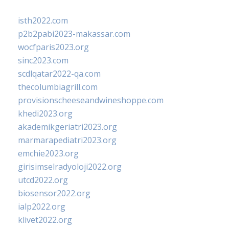
isth2022.com
p2b2pabi2023-makassar.com
wocfparis2023.org
sinc2023.com
scdlqatar2022-qa.com
thecolumbiagrill.com
provisionscheeseandwineshoppe.com
khedi2023.org
akademikgeriatri2023.org
marmarapediatri2023.org
emchie2023.org
girisimselradyoloji2022.org
utcd2022.org
biosensor2022.org
ialp2022.org
klivet2022.org