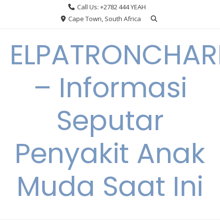
Skip
Call Us: +2782 444 YEAH
to
Cape Town, South Africa
content
ELPATRONCHA
– Informasi
Seputar
Penyakit Anak
Muda Saat Ini