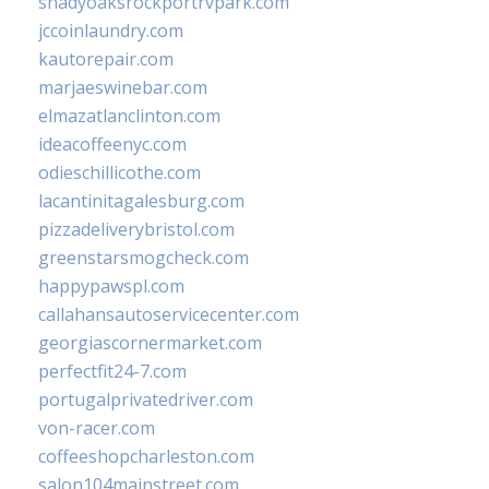
shadyoaksrockportrvpark.com
jccoinlaundry.com
kautorepair.com
marjaeswinebar.com
elmazatlanclinton.com
ideacoffeenyc.com
odieschillicothe.com
lacantinitagalesburg.com
pizzadeliverybristol.com
greenstarsmogcheck.com
happypawspl.com
callahansautoservicecenter.com
georgiascornermarket.com
perfectfit24-7.com
portugalprivatedriver.com
von-racer.com
coffeeshopcharleston.com
salon104mainstreet.com