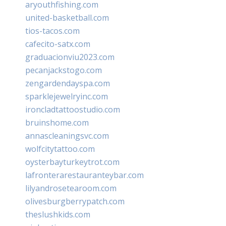
aryouthfishing.com
united-basketball.com
tios-tacos.com
cafecito-satx.com
graduacionviu2023.com
pecanjackstogo.com
zengardendayspa.com
sparklejewelryinc.com
ironcladtattoostudio.com
bruinshome.com
annascleaningsvc.com
wolfcitytattoo.com
oysterbayturkeytrot.com
lafronterarestauranteybar.com
lilyandrosetearoom.com
olivesburgberrypatch.com
theslushkids.com