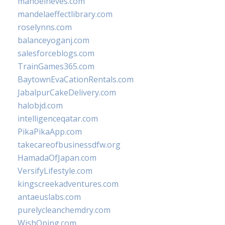
manoelneves.com
mandelaeffectlibrary.com
roselynns.com
balanceyoganj.com
salesforceblogs.com
TrainGames365.com
BaytownEvaCationRentals.com
JabalpurCakeDelivery.com
halobjd.com
intelligenceqatar.com
PikaPikaApp.com
takecareofbusinessdfw.org
HamadaOfJapan.com
VersifyLifestyle.com
kingscreekadventures.com
antaeuslabs.com
purelycleanchemdry.com
WishOping.com