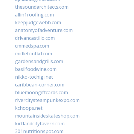
thesoundarchitects.com
allin1roofing.com
keepjudgewebb.com
anatomyofadventure.com
drivancastillo.com
cmmedspa.com
midletontkd.com
gardensandgrills.com
basilfoodwine.com
nikko-tochigi.net
caribbean-corner.com
bluemoongiftcards.com
rivercitysteampunkexpo.com
kchoops.net
mountainsideskateshop.com
kirtlandcitytavern.com
301nutritionspot.com