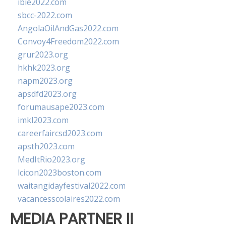
ibie2022.com
sbcc-2022.com
AngolaOilAndGas2022.com
Convoy4Freedom2022.com
grur2023.org
hkhk2023.org
napm2023.org
apsdfd2023.org
forumausape2023.com
imkl2023.com
careerfaircsd2023.com
apsth2023.com
MedItRio2023.org
lcicon2023boston.com
waitangidayfestival2022.com
vacancesscolaires2022.com
MEDIA PARTNER II