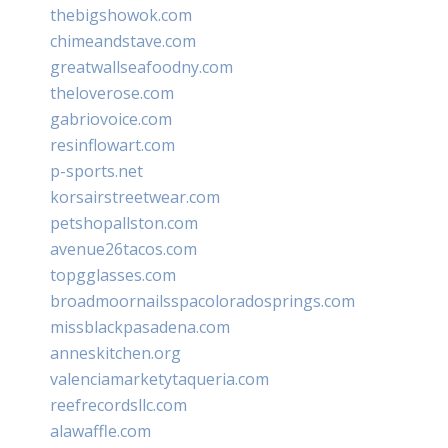
thebigshowok.com
chimeandstave.com
greatwallseafoodny.com
theloverose.com
gabriovoice.com
resinflowart.com
p-sports.net
korsairstreetwear.com
petshopallston.com
avenue26tacos.com
topgglasses.com
broadmoornailsspacoloradosprings.com
missblackpasadena.com
anneskitchen.org
valenciamarketytaqueria.com
reefrecordsllc.com
alawaffle.com