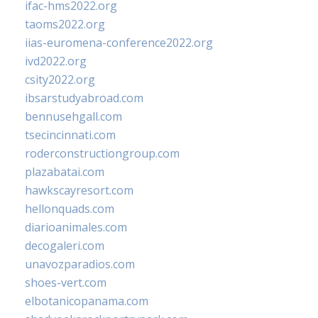
ifac-hms2022.org
taoms2022.org
iias-euromena-conference2022.org
ivd2022.org
csity2022.org
ibsarstudyabroad.com
bennusehgall.com
tsecincinnati.com
roderconstructiongroup.com
plazabatai.com
hawkscayresort.com
hellonquads.com
diarioanimales.com
decogaleri.com
unavozparadios.com
shoes-vert.com
elbotanicopanama.com