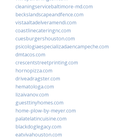
cleaningservicebaltimore-md.com
beckslandscapeandfence.com
vistaaltadelveramendi.com
coastlinecateringnc.com
cuesburgershouston.com
psicologiaespecializadaencampeche.com
dmtacos.com
crescentstreetprinting.com
hornopizza.com
driveadragster.com
hematologa.com
lizaivanov.com
guesttinyhomes.com
home-plow-by-meyer.com
palatelatincuisine.com
blackdoglegacy.com
eatvivahouston.com