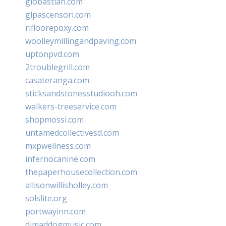
giobastian.com
glpascensori.com
rifloorepoxy.com
woolleymillingandpaving.com
uptonpvd.com
2troublegrill.com
casateranga.com
sticksandstonesstudiooh.com
walkers-treeservice.com
shopmossi.com
untamedcollectivesd.com
mxpwellness.com
infernocanine.com
thepaperhousecollection.com
allisonwillisholley.com
solslite.org
portwayinn.com
djmaddogmusic.com