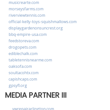
musicrearte.com
morseysfarms.com
riverviewtennis.com
official-kelly-toys-squishmallows.com
displaygardenonsuncrest.org
bbq-empire-usa.com
feedstoreva.com
drogopets.com
ediblechalk.com
tabletennisnearme.com
oaksofa.com
soultacohtx.com
capishcaps.com
gpsyfl.org
MEDIA PARTNER III
vwrepairarlington.com