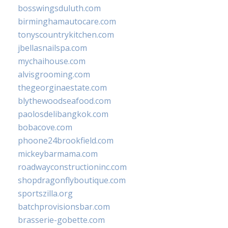
bosswingsduluth.com
birminghamautocare.com
tonyscountrykitchen.com
jbellasnailspa.com
mychaihouse.com
alvisgrooming.com
thegeorginaestate.com
blythewoodseafood.com
paolosdelibangkok.com
bobacove.com
phoone24brookfield.com
mickeybarmama.com
roadwayconstructioninc.com
shopdragonflyboutique.com
sportszilla.org
batchprovisionsbar.com
brasserie-gobette.com