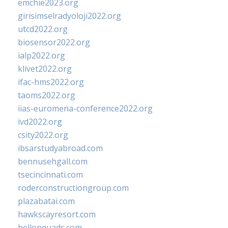
emchie2023.org
girisimselradyoloji2022.org
utcd2022.org
biosensor2022.org
ialp2022.org
klivet2022.org
ifac-hms2022.org
taoms2022.org
iias-euromena-conference2022.org
ivd2022.org
csity2022.org
ibsarstudyabroad.com
bennusehgall.com
tsecincinnati.com
roderconstructiongroup.com
plazabatai.com
hawkscayresort.com
hellonquads.com