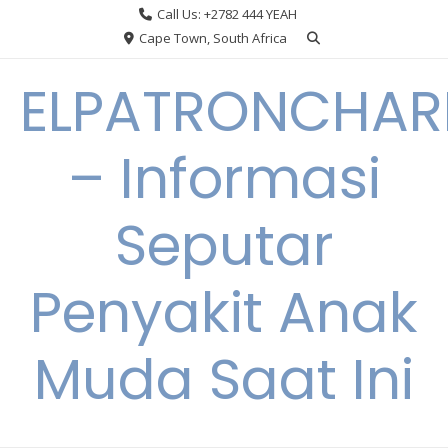
Skip
Call Us: +2782 444 YEAH
to
Cape Town, South Africa
content
ELPATRONCHA
– Informasi
Seputar
Penyakit Anak
Muda Saat Ini