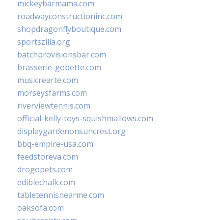
mickeybarmama.com
roadwayconstructioninc.com
shopdragonflyboutique.com
sportszilla.org
batchprovisionsbar.com
brasserie-gobette.com
musicrearte.com
morseysfarms.com
riverviewtennis.com
official-kelly-toys-squishmallows.com
displaygardenonsuncrest.org
bbq-empire-usa.com
feedstoreva.com
drogopets.com
ediblechalk.com
tabletennisnearme.com
oaksofa.com