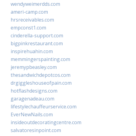
wendyweimerdds.com
ameri-camp.com
hrsreceivables.com
empconst1.com
cinderella-support.com
bigpinkrestaurant.com
inspirehuahin.com
memmingerspainting.com
jeremypbeasley.com
thesandwichdepotcos.com
drgiggleshouseofpain.com
hotflashdesigns.com
garagenadeau.com
lifestylechauffeurservice.com
EverNewNails.com
insideoutdecoratingcentre.com
salvatoresinpoint.com