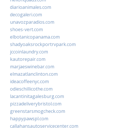
diarioanimales.com
decogaleri.com
unavozparadios.com
shoes-vert.com
elbotanicopanama.com
shadyoaksrockportrvpark.com
jccoinlaundry.com
kautorepair.com
marjaeswinebar.com
elmazatlanclinton.com
ideacoffeenyc.com
odieschillicothe.com
lacantinitagalesburg.com
pizzadeliverybristol.com
greenstarsmogcheck.com
happypawspl.com
callahansautoservicecenter.com