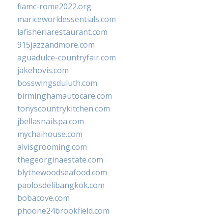
fiamc-rome2022.org
mariceworldessentials.com
lafisheriarestaurant.com
915jazzandmore.com
aguadulce-countryfair.com
jakehovis.com
bosswingsduluth.com
birminghamautocare.com
tonyscountrykitchen.com
jbellasnailspa.com
mychaihouse.com
alvisgrooming.com
thegeorginaestate.com
blythewoodseafood.com
paolosdelibangkok.com
bobacove.com
phoone24brookfield.com