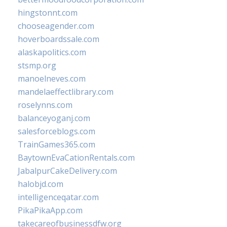
hingstonnt.com
chooseagender.com
hoverboardssale.com
alaskapolitics.com
stsmp.org
manoelneves.com
mandelaeffectlibrary.com
roselynns.com
balanceyoganj.com
salesforceblogs.com
TrainGames365.com
BaytownEvaCationRentals.com
JabalpurCakeDelivery.com
halobjd.com
intelligenceqatar.com
PikaPikaApp.com
takecareofbusinessdfw.org