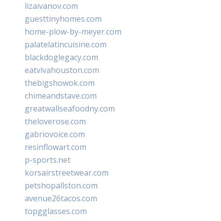
lizaivanov.com
guesttinyhomes.com
home-plow-by-meyer.com
palatelatincuisine.com
blackdoglegacy.com
eatvivahouston.com
thebigshowok.com
chimeandstave.com
greatwallseafoodny.com
theloverose.com
gabriovoice.com
resinflowart.com
p-sports.net
korsairstreetwear.com
petshopallston.com
avenue26tacos.com
topgglasses.com