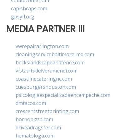
soultacohtx.com
capishcaps.com
gpsyfl.org
MEDIA PARTNER III
vwrepairarlington.com
cleaningservicebaltimore-md.com
beckslandscapeandfence.com
vistaaltadelveramendi.com
coastlinecateringnc.com
cuesburgershouston.com
psicologiaespecializadaencampeche.com
dmtacos.com
crescentstreetprinting.com
hornopizza.com
driveadragster.com
hematologa.com