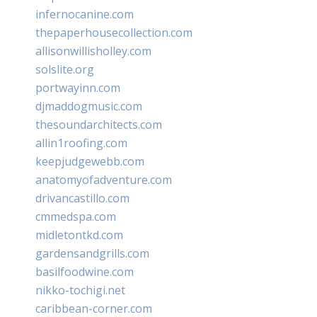
infernocanine.com
thepaperhousecollection.com
allisonwillisholley.com
solslite.org
portwayinn.com
djmaddogmusic.com
thesoundarchitects.com
allin1roofing.com
keepjudgewebb.com
anatomyofadventure.com
drivancastillo.com
cmmedspa.com
midletontkd.com
gardensandgrills.com
basilfoodwine.com
nikko-tochigi.net
caribbean-corner.com