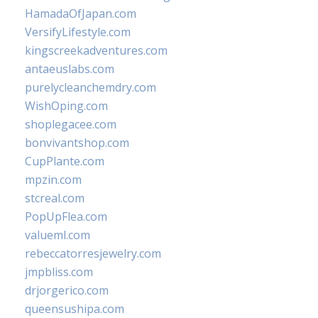
HamadaOfJapan.com
VersifyLifestyle.com
kingscreekadventures.com
antaeuslabs.com
purelycleanchemdry.com
WishOping.com
shoplegacee.com
bonvivantshop.com
CupPlante.com
mpzin.com
stcreal.com
PopUpFlea.com
valueml.com
rebeccatorresjewelry.com
jmpbliss.com
drjorgerico.com
queensushipa.com