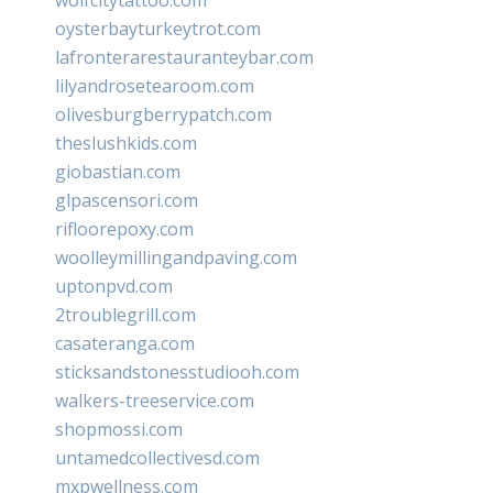
oysterbayturkeytrot.com
lafronterarestauranteybar.com
lilyandrosetearoom.com
olivesburgberrypatch.com
theslushkids.com
giobastian.com
glpascensori.com
rifloorepoxy.com
woolleymillingandpaving.com
uptonpvd.com
2troublegrill.com
casateranga.com
sticksandstonesstudiooh.com
walkers-treeservice.com
shopmossi.com
untamedcollectivesd.com
mxpwellness.com