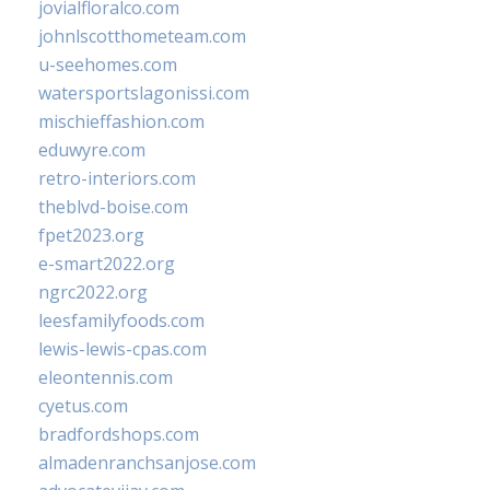
jovialfloralco.com
johnlscotthometeam.com
u-seehomes.com
watersportslagonissi.com
mischieffashion.com
eduwyre.com
retro-interiors.com
theblvd-boise.com
fpet2023.org
e-smart2022.org
ngrc2022.org
leesfamilyfoods.com
lewis-lewis-cpas.com
eleontennis.com
cyetus.com
bradfordshops.com
almadenranchsanjose.com