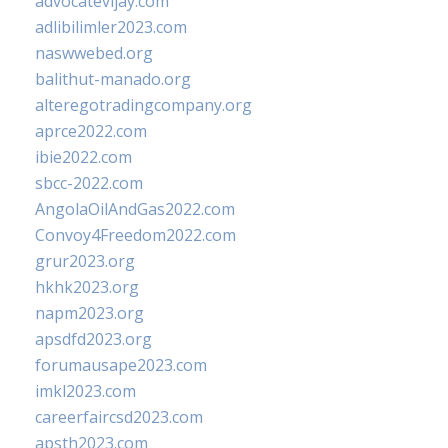
advocatevijay.com
adlibilimler2023.com
naswwebed.org
balithut-manado.org
alteregotradingcompany.org
aprce2022.com
ibie2022.com
sbcc-2022.com
AngolaOilAndGas2022.com
Convoy4Freedom2022.com
grur2023.org
hkhk2023.org
napm2023.org
apsdfd2023.org
forumausape2023.com
imkl2023.com
careerfaircsd2023.com
apsth2023.com