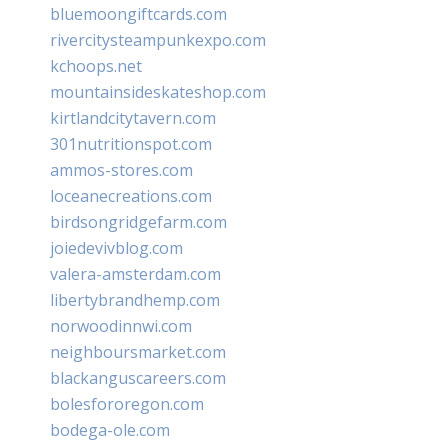
bluemoongiftcards.com
rivercitysteampunkexpo.com
kchoops.net
mountainsideskateshop.com
kirtlandcitytavern.com
301nutritionspot.com
ammos-stores.com
loceanecreations.com
birdsongridgefarm.com
joiedevivblog.com
valera-amsterdam.com
libertybrandhemp.com
norwoodinnwi.com
neighboursmarket.com
blackanguscareers.com
bolesfororegon.com
bodega-ole.com