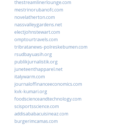
thestreamlinerlounge.com
mestrinorubanofc.com
novelatherton.com
nassvalleygardens.net
electjohnstewart.com
omptourtravels.com
tribratanews-polreskebumen.com
rsudbayuasih.org
publikjurnalistik.org
juneteenthapparel.net
italywarm.com
journaloffinanceeconomics.com
kvk-kumari.org
foodscienceandtechnology.com
scisportsscience.com
addisababacuisineaz.com
burgerimcamas.com