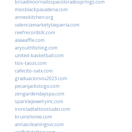
broadmoornailsspacoloradosprings.com
missblackpasadena.com
anneskitchen.org
valenciamarketytaqueria.com
reefrecordsllc.com
alawaffle.com
aryouthfishing.com
united-basketball.com
tios-tacos.com
cafecito-satx.com
graduacionviu2023.com
pecanjackstogo.com
zengardendayspa.com
sparklejewelryinc.com
ironcladtattoostudio.com
bruinshome.com
annascleaningsvc.com
wolfcitytattoo.com