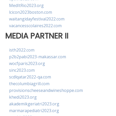
MedItRio2023.org
lcicon2023boston.com
waitangidayfestival2022.com
vacancesscolaires2022.com
MEDIA PARTNER II
isth2022.com
p2b2pabi2023-makassar.com
wocfparis2023.org
sinc2023.com
scdlqatar2022-qa.com
thecolumbiagrill.com
provisionscheeseandwineshoppe.com
khedi2023.org
akademikgeriatri2023.org
marmarapediatri2023.org