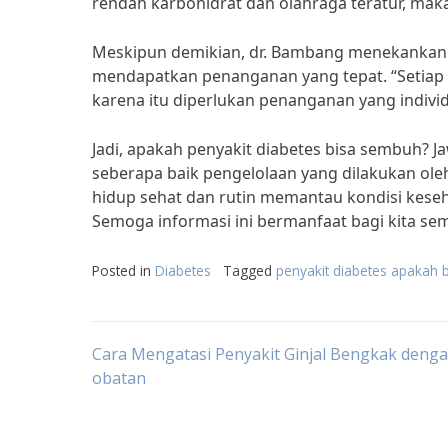
rendah karbohidrat dan olahraga teratur, ma
Meskipun demikian, dr. Bambang menekankan p
mendapatkan penanganan yang tepat. “Setiap p
karena itu diperlukan penanganan yang indiv
Jadi, apakah penyakit diabetes bisa sembuh? J
seberapa baik pengelolaan yang dilakukan oleh
hidup sehat dan rutin memantau kondisi kese
Semoga informasi ini bermanfaat bagi kita se
Posted in
Diabetes
Tagged
penyakit diabetes apakah
Post
Cara Mengatasi Penyakit Ginjal Bengkak deng
obatan
navigation