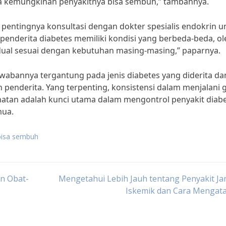
ka kemungkinan penyakitnya bisa sembuh,” tambahnya.
entingnya konsultasi dengan dokter spesialis endokrin u
enderita diabetes memiliki kondisi yang berbeda-beda, ol
idual sesuai dengan kebutuhan masing-masing,” paparnya.
awabannya tergantung pada jenis diabetes yang diderita da
 penderita. Yang terpenting, konsistensi dalam menjalani 
hatan adalah kunci utama dalam mengontrol penyakit diabe
mua.
 bisa sembuh
an Obat-
Mengetahui Lebih Jauh tentang Penyakit J
Iskemik dan Cara Mengata