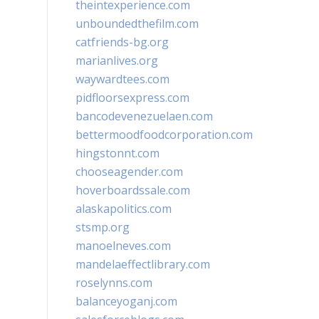
theintexperience.com
unboundedthefilm.com
catfriends-bg.org
marianlives.org
waywardtees.com
pidfloorsexpress.com
bancodevenezuelaen.com
bettermoodfoodcorporation.com
hingstonnt.com
chooseagender.com
hoverboardssale.com
alaskapolitics.com
stsmp.org
manoelneves.com
mandelaeffectlibrary.com
roselynns.com
balanceyoganj.com