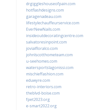
drgiggleshouseofpain.com
hotflashdesigns.com
garagenadeau.com
lifestylechauffeurservice.com
EverNewNails.com
insideoutdecoratingcentre.com
salvatoresinpoint.com
jovialfloralco.com
johnlscotthometeam.com
u-seehomes.com
watersportslagonissi.com
mischieffashion.com
eduwyre.com
retro-interiors.com
theblvd-boise.com
fpet2023.org
e-smart2022.org