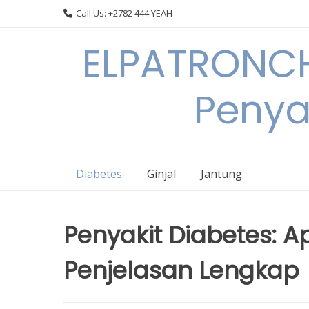
Skip
Call Us: +2782 444 YEAH
to
content
ELPATRONCH
Penya
Diabetes
Ginjal
Jantung
Penyakit Diabetes: 
Penjelasan Lengkap