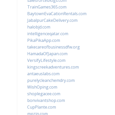
salesforceblogs.com
TrainGames365.com
BaytownEvaCationRentals.com
JabalpurCakeDelivery.com
halobjd.com
intelligenceqatar.com
PikaPikaApp.com
takecareofbusinessdfw.org
HamadaOfJapan.com
VersifyLifestyle.com
kingscreekadventures.com
antaeuslabs.com
purelycleanchemdry.com
WishOping.com
shoplegacee.com
bonvivantshop.com
CupPlante.com
mpzin.com