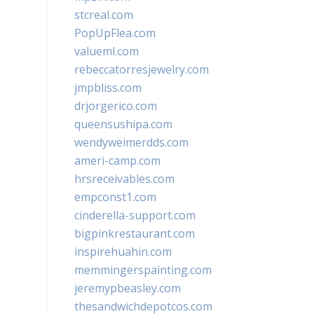
stcreal.com
PopUpFlea.com
valueml.com
rebeccatorresjewelry.com
jmpbliss.com
drjorgerico.com
queensushipa.com
wendyweimerdds.com
ameri-camp.com
hrsreceivables.com
empconst1.com
cinderella-support.com
bigpinkrestaurant.com
inspirehuahin.com
memmingerspainting.com
jeremypbeasley.com
thesandwichdepotcos.com