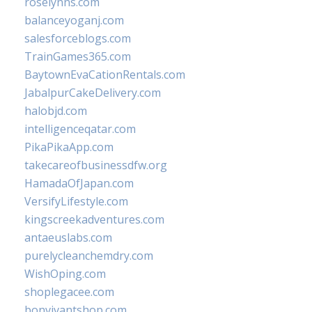
roselynns.com
balanceyoganj.com
salesforceblogs.com
TrainGames365.com
BaytownEvaCationRentals.com
JabalpurCakeDelivery.com
halobjd.com
intelligenceqatar.com
PikaPikaApp.com
takecareofbusinessdfw.org
HamadaOfJapan.com
VersifyLifestyle.com
kingscreekadventures.com
antaeuslabs.com
purelycleanchemdry.com
WishOping.com
shoplegacee.com
bonvivantshop.com