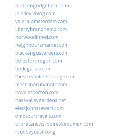
birdsongridgefarm.com
joiedevivblog.com
valera-amsterdam.com
libertybrandhemp.com
norwoodinnwi.com
neighboursmarket.com
blackanguscareers.com
bolesfororegon.com
bodega-ole.com
thestreamlinerlounge.com
mestrinorubanofc.com
novelatherton.com
nassvalleygardens.net
electjohnstewart.com
omptourtravels.com
tribratanews-polreskebumen.com
rsudbayuasih.org