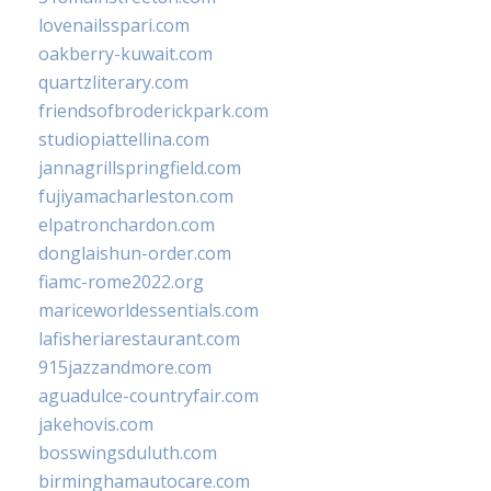
lovenailsspari.com
oakberry-kuwait.com
quartzliterary.com
friendsofbroderickpark.com
studiopiattellina.com
jannagrillspringfield.com
fujiyamacharleston.com
elpatronchardon.com
donglaishun-order.com
fiamc-rome2022.org
mariceworldessentials.com
lafisheriarestaurant.com
915jazzandmore.com
aguadulce-countryfair.com
jakehovis.com
bosswingsduluth.com
birminghamautocare.com