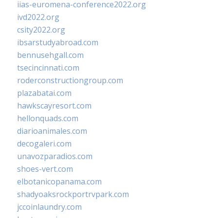
iias-euromena-conference2022.org
ivd2022.org
csity2022.org
ibsarstudyabroad.com
bennusehgall.com
tsecincinnati.com
roderconstructiongroup.com
plazabatai.com
hawkscayresort.com
hellonquads.com
diarioanimales.com
decogaleri.com
unavozparadios.com
shoes-vert.com
elbotanicopanama.com
shadyoaksrockportrvpark.com
jccoinlaundry.com