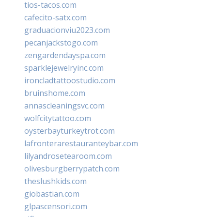
tios-tacos.com
cafecito-satx.com
graduacionviu2023.com
pecanjackstogo.com
zengardendayspa.com
sparklejewelryinc.com
ironcladtattoostudio.com
bruinshome.com
annascleaningsvc.com
wolfcitytattoo.com
oysterbayturkeytrot.com
lafronterarestauranteybar.com
lilyandrosetearoom.com
olivesburgberrypatch.com
theslushkids.com
giobastian.com
glpascensori.com