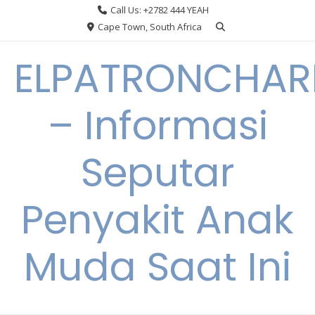
Skip
Call Us: +2782 444 YEAH
to
Cape Town, South Africa
content
ELPATRONCHA
– Informasi
Seputar
Penyakit Anak
Muda Saat Ini