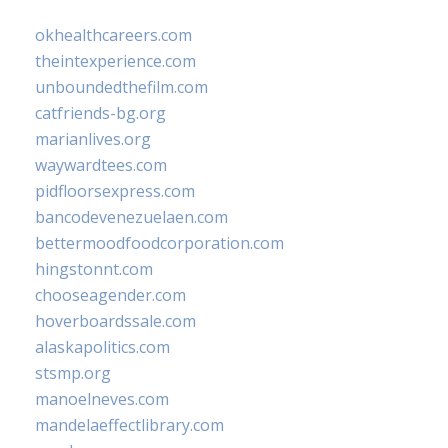
okhealthcareers.com
theintexperience.com
unboundedthefilm.com
catfriends-bg.org
marianlives.org
waywardtees.com
pidfloorsexpress.com
bancodevenezuelaen.com
bettermoodfoodcorporation.com
hingstonnt.com
chooseagender.com
hoverboardssale.com
alaskapolitics.com
stsmp.org
manoelneves.com
mandelaeffectlibrary.com