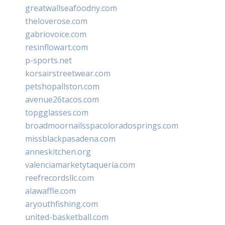
greatwallseafoodny.com
theloverose.com
gabriovoice.com
resinflowart.com
p-sports.net
korsairstreetwear.com
petshopallston.com
avenue26tacos.com
topgglasses.com
broadmoornailsspacoloradosprings.com
missblackpasadena.com
anneskitchen.org
valenciamarketytaqueria.com
reefrecordsllc.com
alawaffle.com
aryouthfishing.com
united-basketball.com