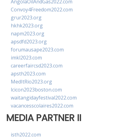
AngolaOilAndGas2022.com
Convoy4Freedom2022.com
grur2023.org
hkhk2023.org
napm2023.org
apsdfd2023.org
forumausape2023.com
imkl2023.com
careerfaircsd2023.com
apsth2023.com
MedItRio2023.org
lcicon2023boston.com
waitangidayfestival2022.com
vacancesscolaires2022.com
MEDIA PARTNER II
isth2022.com