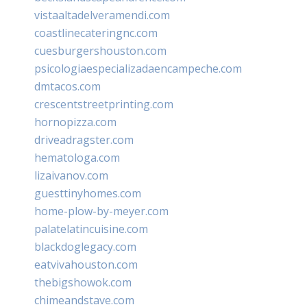
vistaaltadelveramendi.com
coastlinecateringnc.com
cuesburgershouston.com
psicologiaespecializadaencampeche.com
dmtacos.com
crescentstreetprinting.com
hornopizza.com
driveadragster.com
hematologa.com
lizaivanov.com
guesttinyhomes.com
home-plow-by-meyer.com
palatelatincuisine.com
blackdoglegacy.com
eatvivahouston.com
thebigshowok.com
chimeandstave.com