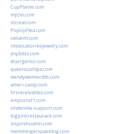
CupPlante.com
mpzin.com
stcreal.com
PopUpFlea.com
valueml.com
rebeccatorresjewelry.com
jmpbliss.com
drjorgerico.com
queensushipa.com
wendyweimerdds.com
ameri-camp.com
hrsreceivables.com
empconst1.com
cinderella-support.com
bigpinkrestaurant.com
inspirehuahin.com
memmingerspainting.com