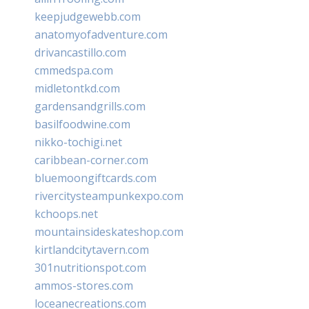
keepjudgewebb.com
anatomyofadventure.com
drivancastillo.com
cmmedspa.com
midletontkd.com
gardensandgrills.com
basilfoodwine.com
nikko-tochigi.net
caribbean-corner.com
bluemoongiftcards.com
rivercitysteampunkexpo.com
kchoops.net
mountainsideskateshop.com
kirtlandcitytavern.com
301nutritionspot.com
ammos-stores.com
loceanecreations.com