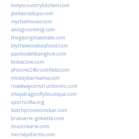
tonyscountrykitchen.com
jbellasnailspa.com
mychaihouse.com
alvisgrooming.com
thegeorginaestate.com
blythewoodseafood.com
paolosdelibangkok.com
bobacove.com
phoone24brookfield.com
mickeybarmama.com
roadwayconstructioninc.com
shopdragonflyboutique.com
sportszilla.org
batchprovisionsbar.com
brasserie-gobette.com
musicrearte.com
morseysfarms.com