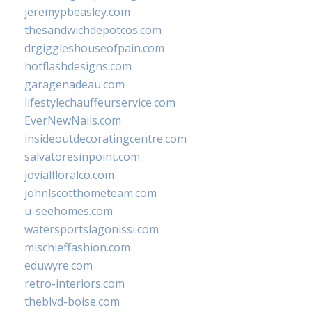
jeremypbeasley.com
thesandwichdepotcos.com
drgiggleshouseofpain.com
hotflashdesigns.com
garagenadeau.com
lifestylechauffeurservice.com
EverNewNails.com
insideoutdecoratingcentre.com
salvatoresinpoint.com
jovialfloralco.com
johnlscotthometeam.com
u-seehomes.com
watersportslagonissi.com
mischieffashion.com
eduwyre.com
retro-interiors.com
theblvd-boise.com