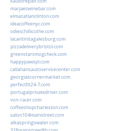
kautorepair.com
marjaeswinebar.com
elmazatlanclinton.com
ideacoffeenyc.com
odieschillicothe.com
lacantinitagalesburg.com
pizzadeliverybristol.com
greenstarsmogcheck.com
happypawspl.com
callahansautoservicecenter.com
georgiascornermarket.com
perfectfit24-7.com
portugalprivatedriver.com
von-racer.com
coffeeshopcharleston.com
salon104mainstreet.com
alkaspringswater.com
318mainstreet8h.com