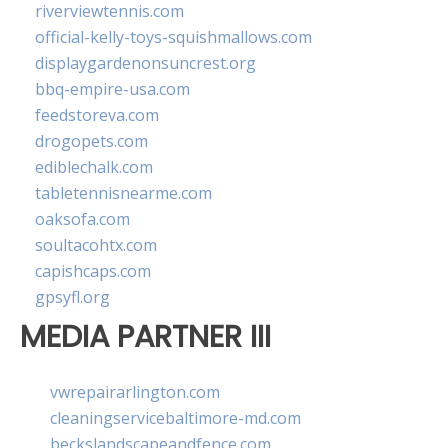
riverviewtennis.com
official-kelly-toys-squishmallows.com
displaygardenonsuncrest.org
bbq-empire-usa.com
feedstoreva.com
drogopets.com
ediblechalk.com
tabletennisnearme.com
oaksofa.com
soultacohtx.com
capishcaps.com
gpsyfl.org
MEDIA PARTNER III
vwrepairarlington.com
cleaningservicebaltimore-md.com
beckslandscapeandfence.com