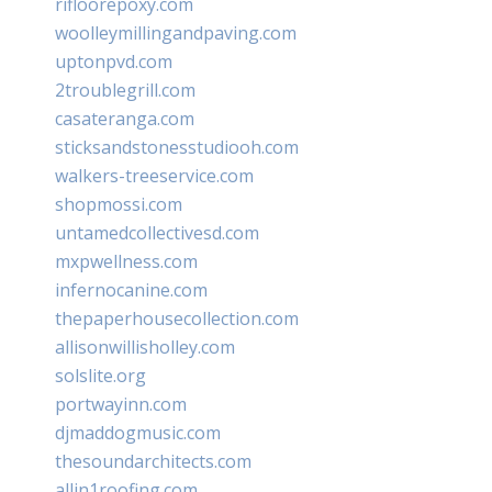
rifloorepoxy.com
woolleymillingandpaving.com
uptonpvd.com
2troublegrill.com
casateranga.com
sticksandstonesstudiooh.com
walkers-treeservice.com
shopmossi.com
untamedcollectivesd.com
mxpwellness.com
infernocanine.com
thepaperhousecollection.com
allisonwillisholley.com
solslite.org
portwayinn.com
djmaddogmusic.com
thesoundarchitects.com
allin1roofing.com