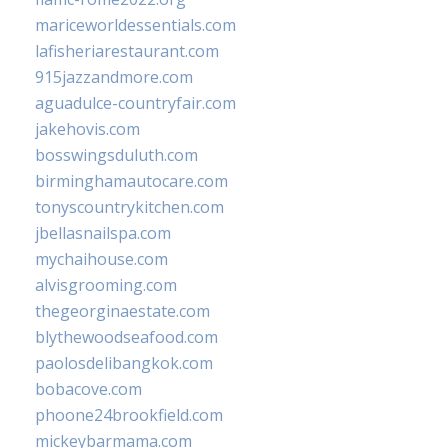
mariceworldessentials.com
lafisheriarestaurant.com
915jazzandmore.com
aguadulce-countryfair.com
jakehovis.com
bosswingsduluth.com
birminghamautocare.com
tonyscountrykitchen.com
jbellasnailspa.com
mychaihouse.com
alvisgrooming.com
thegeorginaestate.com
blythewoodseafood.com
paolosdelibangkok.com
bobacove.com
phoone24brookfield.com
mickeybarmama.com