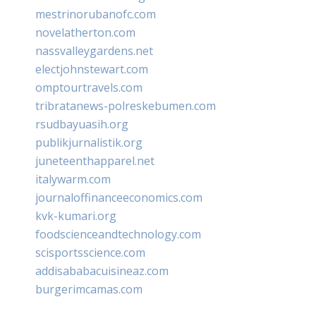
mestrinorubanofc.com
novelatherton.com
nassvalleygardens.net
electjohnstewart.com
omptourtravels.com
tribratanews-polreskebumen.com
rsudbayuasih.org
publikjurnalistik.org
juneteenthapparel.net
italywarm.com
journaloffinanceeconomics.com
kvk-kumari.org
foodscienceandtechnology.com
scisportsscience.com
addisababacuisineaz.com
burgerimcamas.com