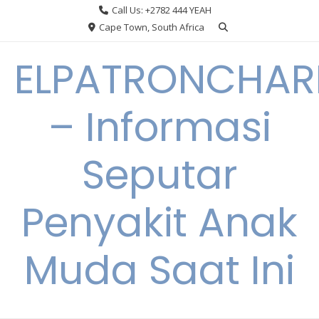
Skip
Call Us: +2782 444 YEAH
to
Cape Town, South Africa
content
ELPATRONCHA
– Informasi
Seputar
Penyakit Anak
Muda Saat Ini