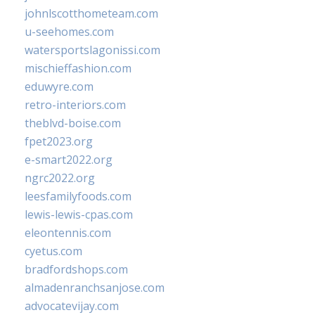
johnlscotthometeam.com
u-seehomes.com
watersportslagonissi.com
mischieffashion.com
eduwyre.com
retro-interiors.com
theblvd-boise.com
fpet2023.org
e-smart2022.org
ngrc2022.org
leesfamilyfoods.com
lewis-lewis-cpas.com
eleontennis.com
cyetus.com
bradfordshops.com
almadenranchsanjose.com
advocatevijay.com