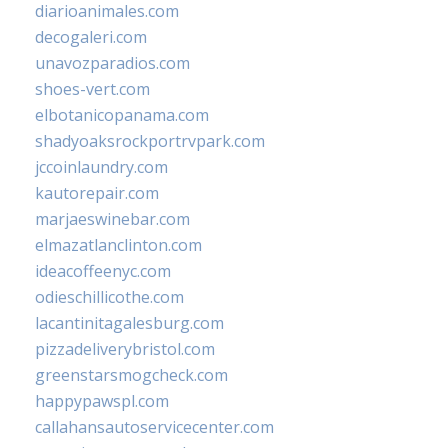
diarioanimales.com
decogaleri.com
unavozparadios.com
shoes-vert.com
elbotanicopanama.com
shadyoaksrockportrvpark.com
jccoinlaundry.com
kautorepair.com
marjaeswinebar.com
elmazatlanclinton.com
ideacoffeenyc.com
odieschillicothe.com
lacantinitagalesburg.com
pizzadeliverybristol.com
greenstarsmogcheck.com
happypawspl.com
callahansautoservicecenter.com