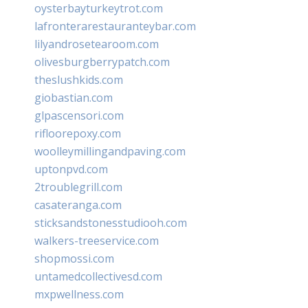
oysterbayturkeytrot.com
lafronterarestauranteybar.com
lilyandrosetearoom.com
olivesburgberrypatch.com
theslushkids.com
giobastian.com
glpascensori.com
rifloorepoxy.com
woolleymillingandpaving.com
uptonpvd.com
2troublegrill.com
casateranga.com
sticksandstonesstudiooh.com
walkers-treeservice.com
shopmossi.com
untamedcollectivesd.com
mxpwellness.com