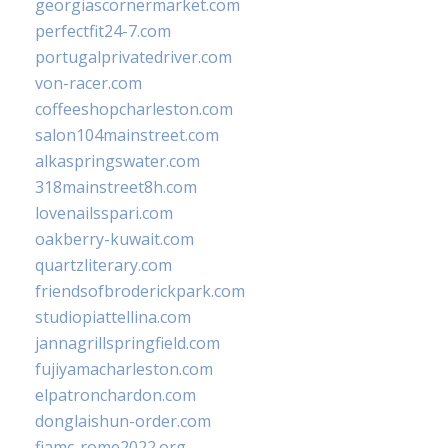
georgiascornermarket.com
perfectfit24-7.com
portugalprivatedriver.com
von-racer.com
coffeeshopcharleston.com
salon104mainstreet.com
alkaspringswater.com
318mainstreet8h.com
lovenailsspari.com
oakberry-kuwait.com
quartzliterary.com
friendsofbroderickpark.com
studiopiattellina.com
jannagrillspringfield.com
fujiyamacharleston.com
elpatronchardon.com
donglaishun-order.com
fiamc-rome2022.org