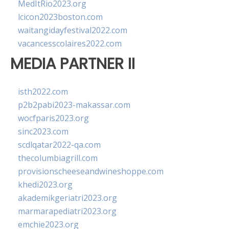
MedItRio2023.org
lcicon2023boston.com
waitangidayfestival2022.com
vacancesscolaires2022.com
MEDIA PARTNER II
isth2022.com
p2b2pabi2023-makassar.com
wocfparis2023.org
sinc2023.com
scdlqatar2022-qa.com
thecolumbiagrill.com
provisionscheeseandwineshoppe.com
khedi2023.org
akademikgeriatri2023.org
marmarapediatri2023.org
emchie2023.org