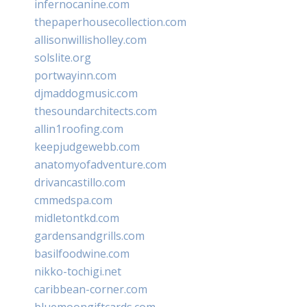
infernocanine.com
thepaperhousecollection.com
allisonwillisholley.com
solslite.org
portwayinn.com
djmaddogmusic.com
thesoundarchitects.com
allin1roofing.com
keepjudgewebb.com
anatomyofadventure.com
drivancastillo.com
cmmedspa.com
midletontkd.com
gardensandgrills.com
basilfoodwine.com
nikko-tochigi.net
caribbean-corner.com
bluemoongiftcards.com