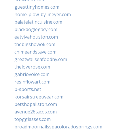
guesttinyhomes.com
home-plow-by-meyer.com
palatelatincuisine.com
blackdoglegacy.com
eatvivahouston.com
thebigshowok.com
chimeandstave.com
greatwallseafoodny.com
theloverose.com
gabriovoice.com
resinflowart.com
p-sports.net
korsairstreetwear.com
petshopallston.com
avenue26tacos.com
topgglasses.com
broadmoornailsspacoloradosprings.com