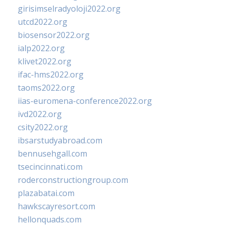
girisimselradyoloji2022.org
utcd2022.org
biosensor2022.org
ialp2022.org
klivet2022.org
ifac-hms2022.org
taoms2022.org
iias-euromena-conference2022.org
ivd2022.org
csity2022.org
ibsarstudyabroad.com
bennusehgall.com
tsecincinnati.com
roderconstructiongroup.com
plazabatai.com
hawkscayresort.com
hellonquads.com