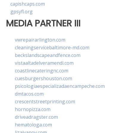
capishcaps.com
gpsyfl.org
MEDIA PARTNER III
vwrepairarlington.com
cleaningservicebaltimore-md.com
beckslandscapeandfence.com
vistaaltadelveramendi.com
coastlinecateringnc.com
cuesburgershouston.com
psicologiaespecializadaencampeche.com
dmtacos.com
crescentstreetprinting.com
hornopizza.com
driveadragster.com
hematologa.com
lizaivanov.com