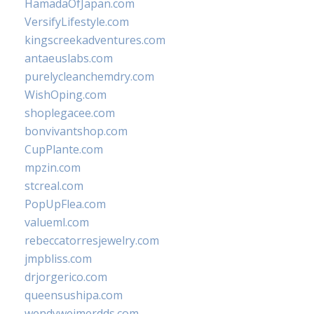
HamadaOfJapan.com
VersifyLifestyle.com
kingscreekadventures.com
antaeuslabs.com
purelycleanchemdry.com
WishOping.com
shoplegacee.com
bonvivantshop.com
CupPlante.com
mpzin.com
stcreal.com
PopUpFlea.com
valueml.com
rebeccatorresjewelry.com
jmpbliss.com
drjorgerico.com
queensushipa.com
wendyweimerdds.com