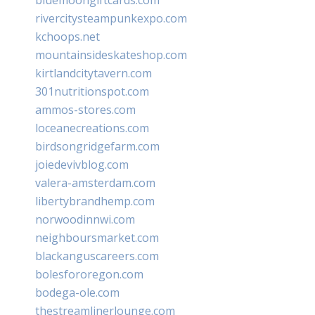
rivercitysteampunkexpo.com
kchoops.net
mountainsideskateshop.com
kirtlandcitytavern.com
301nutritionspot.com
ammos-stores.com
loceanecreations.com
birdsongridgefarm.com
joiedevivblog.com
valera-amsterdam.com
libertybrandhemp.com
norwoodinnwi.com
neighboursmarket.com
blackanguscareers.com
bolesfororegon.com
bodega-ole.com
thestreamlinerlounge.com