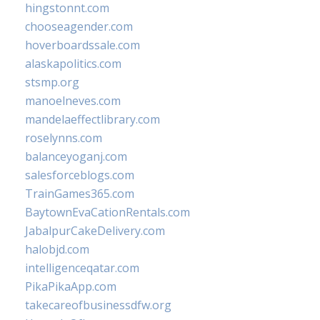
hingstonnt.com
chooseagender.com
hoverboardssale.com
alaskapolitics.com
stsmp.org
manoelneves.com
mandelaeffectlibrary.com
roselynns.com
balanceyoganj.com
salesforceblogs.com
TrainGames365.com
BaytownEvaCationRentals.com
JabalpurCakeDelivery.com
halobjd.com
intelligenceqatar.com
PikaPikaApp.com
takecareofbusinessdfw.org