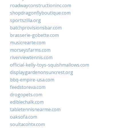
roadwayconstructioninc.com
shopdragonflyboutique.com
sportszilla.org
batchprovisionsbar.com
brasserie-gobette.com
musicrearte.com
morseysfarms.com
riverviewtennis.com
official-kelly-toys-squishmallows.com
displaygardenonsuncrest.org
bbq-empire-usa.com
feedstoreva.com
drogopets.com
ediblechalk.com
tabletennisnearme.com
oaksofa.com
soultacohtx.com