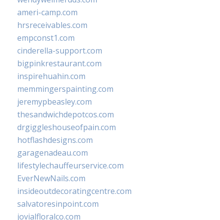
ameri-camp.com
hrsreceivables.com
empconst1.com
cinderella-support.com
bigpinkrestaurant.com
inspirehuahin.com
memmingerspainting.com
jeremypbeasley.com
thesandwichdepotcos.com
drgiggleshouseofpain.com
hotflashdesigns.com
garagenadeau.com
lifestylechauffeurservice.com
EverNewNails.com
insideoutdecoratingcentre.com
salvatoresinpoint.com
jovialfloralco.com