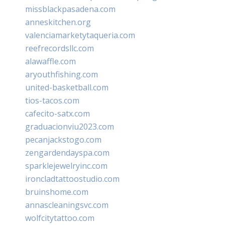
missblackpasadena.com
anneskitchen.org
valenciamarketytaqueria.com
reefrecordsllc.com
alawaffle.com
aryouthfishing.com
united-basketball.com
tios-tacos.com
cafecito-satx.com
graduacionviu2023.com
pecanjackstogo.com
zengardendayspa.com
sparklejewelryinc.com
ironcladtattoostudio.com
bruinshome.com
annascleaningsvc.com
wolfcitytattoo.com