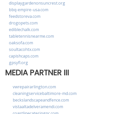
displaygardenonsuncrest.org
bbq-empire-usa.com
feedstoreva.com
drogopets.com
ediblechalk.com
tabletennisnearme.com
oaksofa.com
soultacohtx.com
capishcaps.com
gpsyfl.org
MEDIA PARTNER III
vwrepairarlington.com
cleaningservicebaltimore-md.com
beckslandscapeandfence.com
vistaaltadelveramendi.com
coastlinecateringnc.com