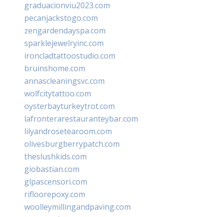
graduacionviu2023.com
pecanjackstogo.com
zengardendayspa.com
sparklejewelryinc.com
ironcladtattoostudio.com
bruinshome.com
annascleaningsvc.com
wolfcitytattoo.com
oysterbayturkeytrot.com
lafronterarestauranteybar.com
lilyandrosetearoom.com
olivesburgberrypatch.com
theslushkids.com
giobastian.com
glpascensori.com
rifloorepoxy.com
woolleymillingandpaving.com