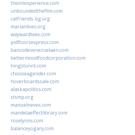
theintexperience.com
unboundedthefilm.com
catfriends-bg.org
marianlives.org
waywardtees.com
pidfloorsexpress.com
bancodevenezuelaen.com
bettermoodfoodcorporation.com
hingstonnt.com
chooseagender.com
hoverboardssale.com
alaskapolitics.com
stsmp.org
manoelneves.com
mandelaeffectlibrary.com
roselynns.com
balanceyoganj.com