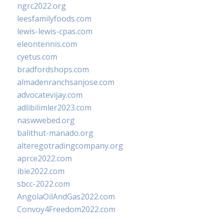
ngrc2022.org
leesfamilyfoods.com
lewis-lewis-cpas.com
eleontennis.com
cyetus.com
bradfordshops.com
almadenranchsanjose.com
advocatevijay.com
adlibilimler2023.com
naswwebed.org
balithut-manado.org
alteregotradingcompany.org
aprce2022.com
ibie2022.com
sbcc-2022.com
AngolaOilAndGas2022.com
Convoy4Freedom2022.com