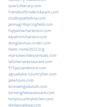
quartzliterary.com
friendsofbroderickpark.com
studiopiattellina.com
jannagrillspringfield.com
fujiyamacharleston.com
elpatronchardon.com
donglaishun-order.com
fiamc-rome2022.org
mariceworldessentials.com
lafisheriarestaurant.com
915jazzandmore.com
aguadulce-countryfair.com
jakehovis.com
bosswingsduluth.com
birminghamautocare.com
tonyscountrykitchen.com
jbellasnailspa.com