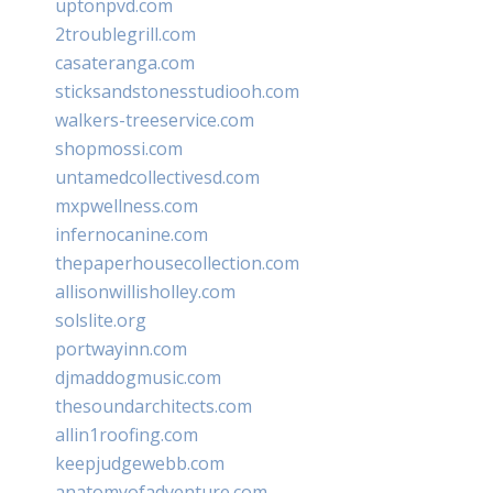
uptonpvd.com
2troublegrill.com
casateranga.com
sticksandstonesstudiooh.com
walkers-treeservice.com
shopmossi.com
untamedcollectivesd.com
mxpwellness.com
infernocanine.com
thepaperhousecollection.com
allisonwillisholley.com
solslite.org
portwayinn.com
djmaddogmusic.com
thesoundarchitects.com
allin1roofing.com
keepjudgewebb.com
anatomyofadventure.com