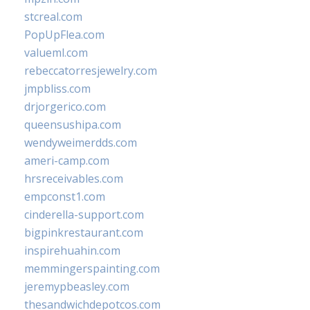
stcreal.com
PopUpFlea.com
valueml.com
rebeccatorresjewelry.com
jmpbliss.com
drjorgerico.com
queensushipa.com
wendyweimerdds.com
ameri-camp.com
hrsreceivables.com
empconst1.com
cinderella-support.com
bigpinkrestaurant.com
inspirehuahin.com
memmingerspainting.com
jeremypbeasley.com
thesandwichdepotcos.com