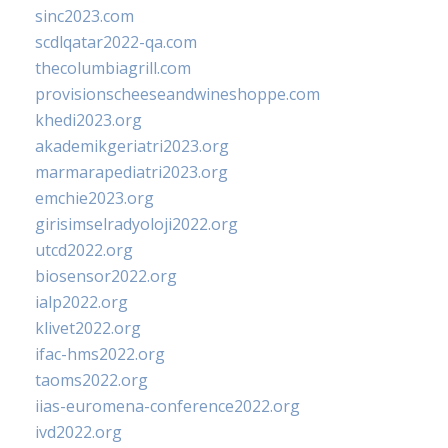
sinc2023.com
scdlqatar2022-qa.com
thecolumbiagrill.com
provisionscheeseandwineshoppe.com
khedi2023.org
akademikgeriatri2023.org
marmarapediatri2023.org
emchie2023.org
girisimselradyoloji2022.org
utcd2022.org
biosensor2022.org
ialp2022.org
klivet2022.org
ifac-hms2022.org
taoms2022.org
iias-euromena-conference2022.org
ivd2022.org