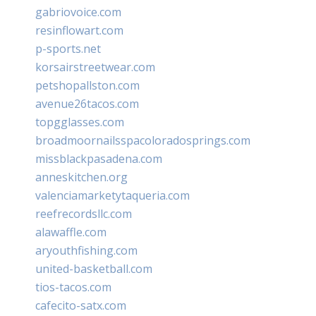
gabriovoice.com
resinflowart.com
p-sports.net
korsairstreetwear.com
petshopallston.com
avenue26tacos.com
topgglasses.com
broadmoornailsspacoloradosprings.com
missblackpasadena.com
anneskitchen.org
valenciamarketytaqueria.com
reefrecordsllc.com
alawaffle.com
aryouthfishing.com
united-basketball.com
tios-tacos.com
cafecito-satx.com