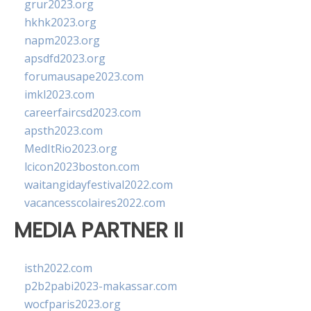
grur2023.org
hkhk2023.org
napm2023.org
apsdfd2023.org
forumausape2023.com
imkl2023.com
careerfaircsd2023.com
apsth2023.com
MedItRio2023.org
lcicon2023boston.com
waitangidayfestival2022.com
vacancesscolaires2022.com
MEDIA PARTNER II
isth2022.com
p2b2pabi2023-makassar.com
wocfparis2023.org