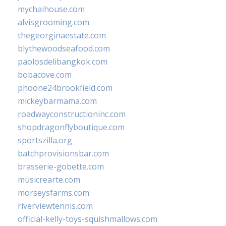
mychaihouse.com
alvisgrooming.com
thegeorginaestate.com
blythewoodseafood.com
paolosdelibangkok.com
bobacove.com
phoone24brookfield.com
mickeybarmama.com
roadwayconstructioninc.com
shopdragonflyboutique.com
sportszilla.org
batchprovisionsbar.com
brasserie-gobette.com
musicrearte.com
morseysfarms.com
riverviewtennis.com
official-kelly-toys-squishmallows.com