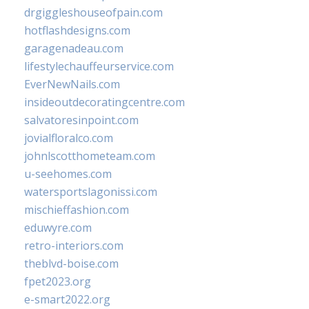
drgiggleshouseofpain.com
hotflashdesigns.com
garagenadeau.com
lifestylechauffeurservice.com
EverNewNails.com
insideoutdecoratingcentre.com
salvatoresinpoint.com
jovialfloralco.com
johnlscotthometeam.com
u-seehomes.com
watersportslagonissi.com
mischieffashion.com
eduwyre.com
retro-interiors.com
theblvd-boise.com
fpet2023.org
e-smart2022.org