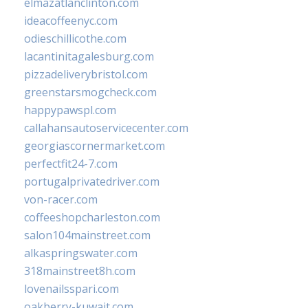
elmazatlanclinton.com
ideacoffeenyc.com
odieschillicothe.com
lacantinitagalesburg.com
pizzadeliverybristol.com
greenstarsmogcheck.com
happypawspl.com
callahansautoservicecenter.com
georgiascornermarket.com
perfectfit24-7.com
portugalprivatedriver.com
von-racer.com
coffeeshopcharleston.com
salon104mainstreet.com
alkaspringswater.com
318mainstreet8h.com
lovenailsspari.com
oakberry-kuwait.com