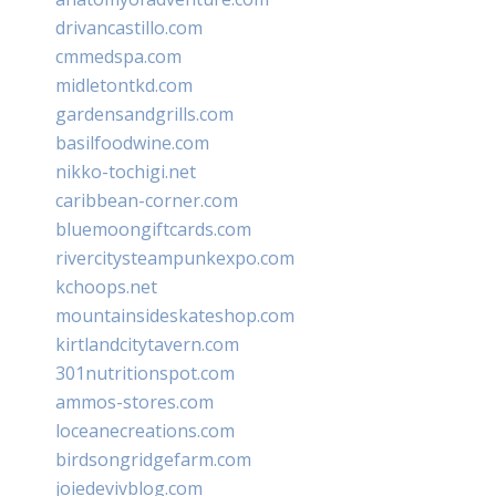
drivancastillo.com
cmmedspa.com
midletontkd.com
gardensandgrills.com
basilfoodwine.com
nikko-tochigi.net
caribbean-corner.com
bluemoongiftcards.com
rivercitysteampunkexpo.com
kchoops.net
mountainsideskateshop.com
kirtlandcitytavern.com
301nutritionspot.com
ammos-stores.com
loceanecreations.com
birdsongridgefarm.com
joiedevivblog.com