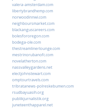
valera-amsterdam.com
libertybrandhemp.com
norwoodinnwi.com
neighboursmarket.com
blackanguscareers.com
bolesfororegon.com
bodega-ole.com
thestreamlinerlounge.com
mestrinorubanofc.com
novelatherton.com
nassvalleygardens.net
electjohnstewart.com
omptourtravels.com
tribratanews-polreskebumen.com
rsudbayuasih.org
publikjurnalistik.org
juneteenthapparel.net