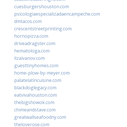
cuesburgershouston.com
psicologiaespecializadaencampeche.com
dmtacos.com
crescentstreetprinting.com
hornopizza.com
driveadragster.com
hematologa.com
lizaivanov.com
guesttinyhomes.com
home-plow-by-meyer.com
palatelatincuisine.com
blackdoglegacy.com
eatvivahouston.com
thebigshowok.com
chimeandstave.com
greatwallseafoodny.com
theloverose.com