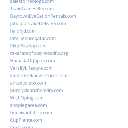
salesforceblogs.com
TrainGames365.com
BaytownEvaCationRentals.com
JabalpurCakeDelivery.com
halobjd.com
intelligenceqatar.com
PikaPikaApp.com
takecareofbusinessdfw.org
HamadaOfJapan.com
VersifyLifestyle.com
kingscreekadventures.com
antaeuslabs.com
purelycleanchemdry.com
WishOping.com
shoplegacee.com
bonvivantshop.com
CupPlante.com
mpzin.com