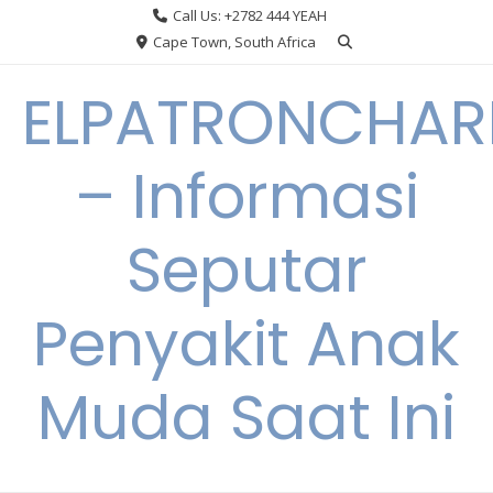
Skip
Call Us: +2782 444 YEAH
to
Cape Town, South Africa
content
ELPATRONCHA
– Informasi
Seputar
Penyakit Anak
Muda Saat Ini