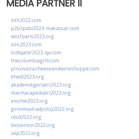
MEDIA PARTNER II
isth2022.com
p2b2pabi2023-makassar.com
wocfparis2023.org
sinc2023.com
scdlqatar2022-qa.com
thecolumbiagrill.com
provisionscheeseandwineshoppe.com
khedi2023.org
akademikgeriatri2023.org
marmarapediatri2023.org
emchie2023.org
girisimselradyoloji2022.org
utcd2022.org
biosensor2022.org
ialp2022.org