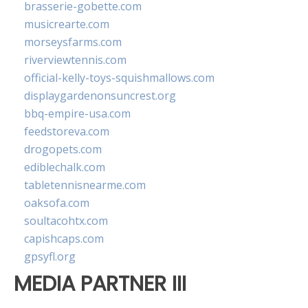
brasserie-gobette.com
musicrearte.com
morseysfarms.com
riverviewtennis.com
official-kelly-toys-squishmallows.com
displaygardenonsuncrest.org
bbq-empire-usa.com
feedstoreva.com
drogopets.com
ediblechalk.com
tabletennisnearme.com
oaksofa.com
soultacohtx.com
capishcaps.com
gpsyfl.org
MEDIA PARTNER III