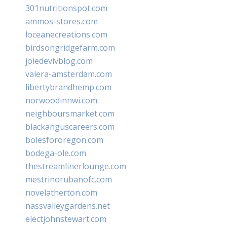
301nutritionspot.com
ammos-stores.com
loceanecreations.com
birdsongridgefarm.com
joiedevivblog.com
valera-amsterdam.com
libertybrandhemp.com
norwoodinnwi.com
neighboursmarket.com
blackanguscareers.com
bolesfororegon.com
bodega-ole.com
thestreamlinerlounge.com
mestrinorubanofc.com
novelatherton.com
nassvalleygardens.net
electjohnstewart.com