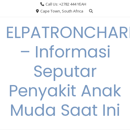
Skip
Call Us: +2782 444 YEAH
to
Cape Town, South Africa
content
ELPATRONCHA
– Informasi
Seputar
Penyakit Anak
Muda Saat Ini