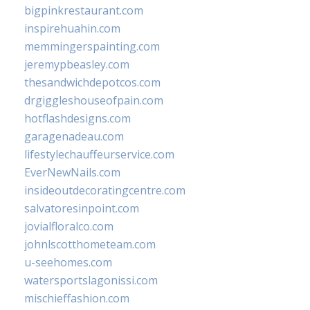
bigpinkrestaurant.com
inspirehuahin.com
memmingerspainting.com
jeremypbeasley.com
thesandwichdepotcos.com
drgiggleshouseofpain.com
hotflashdesigns.com
garagenadeau.com
lifestylechauffeurservice.com
EverNewNails.com
insideoutdecoratingcentre.com
salvatoresinpoint.com
jovialfloralco.com
johnlscotthometeam.com
u-seehomes.com
watersportslagonissi.com
mischieffashion.com