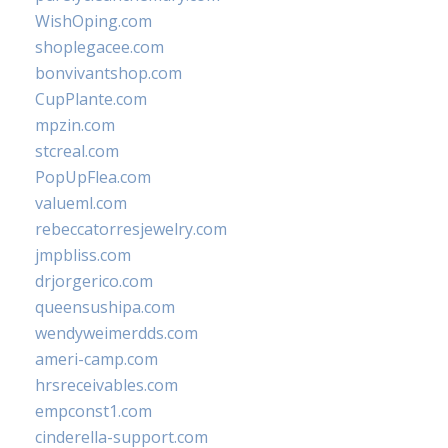
WishOping.com
shoplegacee.com
bonvivantshop.com
CupPlante.com
mpzin.com
stcreal.com
PopUpFlea.com
valueml.com
rebeccatorresjewelry.com
jmpbliss.com
drjorgerico.com
queensushipa.com
wendyweimerdds.com
ameri-camp.com
hrsreceivables.com
empconst1.com
cinderella-support.com