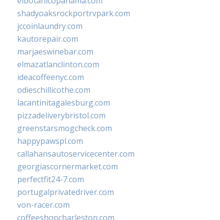
elbotanicopanama.com
shadyoaksrockportrvpark.com
jccoinlaundry.com
kautorepair.com
marjaeswinebar.com
elmazatlanclinton.com
ideacoffeenyc.com
odieschillicothe.com
lacantinitagalesburg.com
pizzadeliverybristol.com
greenstarsmogcheck.com
happypawspl.com
callahansautoservicecenter.com
georgiascornermarket.com
perfectfit24-7.com
portugalprivatedriver.com
von-racer.com
coffeeshopcharleston.com