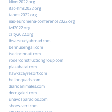
klivet2022.org
ifac-hms2022.org
taoms2022.org
iias-euromena-conference2022.org
ivd2022.org
csity2022.org
ibsarstudyabroad.com
bennusehgall.com
tsecincinnati.com
roderconstructiongroup.com
plazabatai.com
hawkscayresort.com
hellonquads.com
diarioanimales.com
decogaleri.com
unavozparadios.com
shoes-vert.com