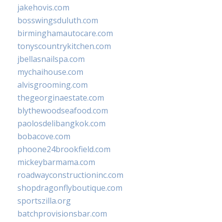
jakehovis.com
bosswingsduluth.com
birminghamautocare.com
tonyscountrykitchen.com
jbellasnailspa.com
mychaihouse.com
alvisgrooming.com
thegeorginaestate.com
blythewoodseafood.com
paolosdelibangkok.com
bobacove.com
phoone24brookfield.com
mickeybarmama.com
roadwayconstructioninc.com
shopdragonflyboutique.com
sportszilla.org
batchprovisionsbar.com