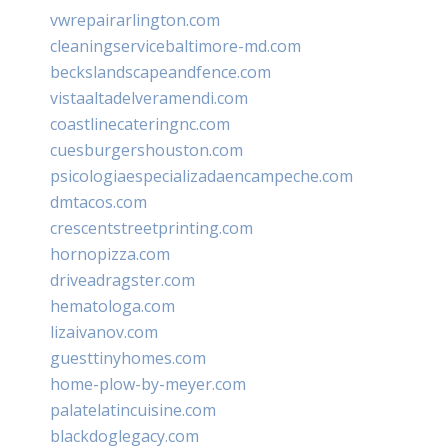
vwrepairarlington.com
cleaningservicebaltimore-md.com
beckslandscapeandfence.com
vistaaltadelveramendi.com
coastlinecateringnc.com
cuesburgershouston.com
psicologiaespecializadaencampeche.com
dmtacos.com
crescentstreetprinting.com
hornopizza.com
driveadragster.com
hematologa.com
lizaivanov.com
guesttinyhomes.com
home-plow-by-meyer.com
palatelatincuisine.com
blackdoglegacy.com