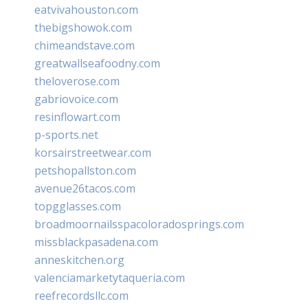
eatvivahouston.com
thebigshowok.com
chimeandstave.com
greatwallseafoodny.com
theloverose.com
gabriovoice.com
resinflowart.com
p-sports.net
korsairstreetwear.com
petshopallston.com
avenue26tacos.com
topgglasses.com
broadmoornailsspacoloradosprings.com
missblackpasadena.com
anneskitchen.org
valenciamarketytaqueria.com
reefrecordsllc.com