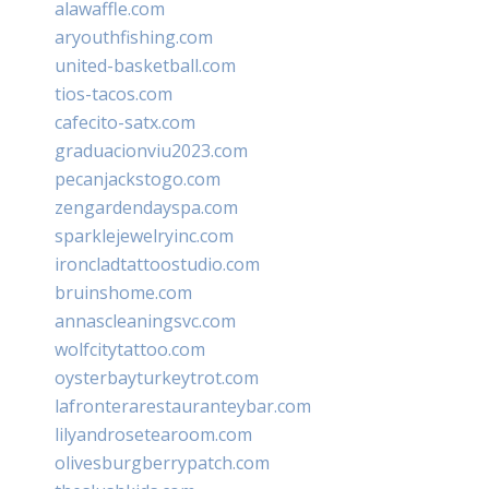
alawaffle.com
aryouthfishing.com
united-basketball.com
tios-tacos.com
cafecito-satx.com
graduacionviu2023.com
pecanjackstogo.com
zengardendayspa.com
sparklejewelryinc.com
ironcladtattoostudio.com
bruinshome.com
annascleaningsvc.com
wolfcitytattoo.com
oysterbayturkeytrot.com
lafronterarestauranteybar.com
lilyandrosetearoom.com
olivesburgberrypatch.com