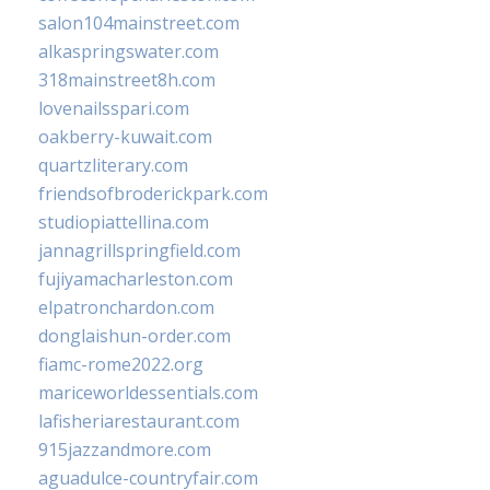
salon104mainstreet.com
alkaspringswater.com
318mainstreet8h.com
lovenailsspari.com
oakberry-kuwait.com
quartzliterary.com
friendsofbroderickpark.com
studiopiattellina.com
jannagrillspringfield.com
fujiyamacharleston.com
elpatronchardon.com
donglaishun-order.com
fiamc-rome2022.org
mariceworldessentials.com
lafisheriarestaurant.com
915jazzandmore.com
aguadulce-countryfair.com