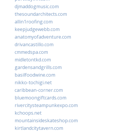
djmaddogmusic.com
thesoundarchitects.com
allin1roofing.com
keepjudgewebb.com
anatomyofadventure.com
drivancastillo.com
cmmedspa.com
midletontkd.com
gardensandgrills.com
basilfoodwine.com
nikko-tochigi.net
caribbean-corner.com
bluemoongiftcards.com
rivercitysteampunkexpo.com
kchoops.net
mountainsideskateshop.com
kirtlandcitytavern.com