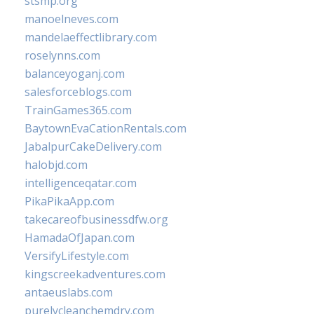
stsmp.org
manoelneves.com
mandelaeffectlibrary.com
roselynns.com
balanceyoganj.com
salesforceblogs.com
TrainGames365.com
BaytownEvaCationRentals.com
JabalpurCakeDelivery.com
halobjd.com
intelligenceqatar.com
PikaPikaApp.com
takecareofbusinessdfw.org
HamadaOfJapan.com
VersifyLifestyle.com
kingscreekadventures.com
antaeuslabs.com
purelycleanchemdry.com