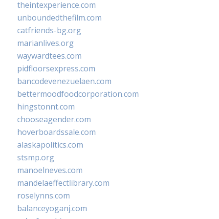
theintexperience.com
unboundedthefilm.com
catfriends-bg.org
marianlives.org
waywardtees.com
pidfloorsexpress.com
bancodevenezuelaen.com
bettermoodfoodcorporation.com
hingstonnt.com
chooseagender.com
hoverboardssale.com
alaskapolitics.com
stsmp.org
manoelneves.com
mandelaeffectlibrary.com
roselynns.com
balanceyoganj.com