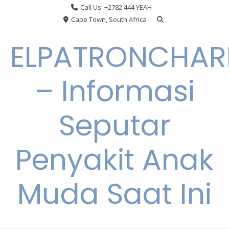
Skip
Call Us: +2782 444 YEAH
to
Cape Town, South Africa
content
ELPATRONCHA
– Informasi
Seputar
Penyakit Anak
Muda Saat Ini