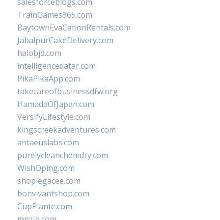
salesforceblogs.com
TrainGames365.com
BaytownEvaCationRentals.com
JabalpurCakeDelivery.com
halobjd.com
intelligenceqatar.com
PikaPikaApp.com
takecareofbusinessdfw.org
HamadaOfJapan.com
VersifyLifestyle.com
kingscreekadventures.com
antaeuslabs.com
purelycleanchemdry.com
WishOping.com
shoplegacee.com
bonvivantshop.com
CupPlante.com
mpzin.com