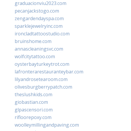
graduacionviu2023.com
pecanjackstogo.com
zengardendayspa.com
sparklejewelryinc.com
ironcladtattoostudio.com
bruinshome.com
annascleaningsvc.com
wolfcitytattoo.com
oysterbayturkeytrot.com
lafronterarestauranteybar.com
lilyandrosetearoom.com
olivesburgberrypatch.com
theslushkids.com
giobastian.com
glpascensori.com
rifloorepoxy.com
woolleymillingandpaving.com