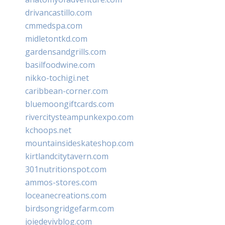
drivancastillo.com
cmmedspa.com
midletontkd.com
gardensandgrills.com
basilfoodwine.com
nikko-tochigi.net
caribbean-corner.com
bluemoongiftcards.com
rivercitysteampunkexpo.com
kchoops.net
mountainsideskateshop.com
kirtlandcitytavern.com
301nutritionspot.com
ammos-stores.com
loceanecreations.com
birdsongridgefarm.com
joiedevivblog.com