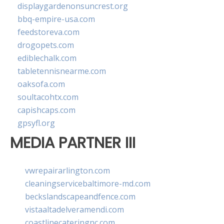
displaygardenonsuncrest.org
bbq-empire-usa.com
feedstoreva.com
drogopets.com
ediblechalk.com
tabletennisnearme.com
oaksofa.com
soultacohtx.com
capishcaps.com
gpsyfl.org
MEDIA PARTNER III
vwrepairarlington.com
cleaningservicebaltimore-md.com
beckslandscapeandfence.com
vistaaltadelveramendi.com
coastlinecateringnc.com