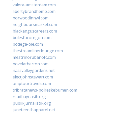
valera-amsterdam.com
libertybrandhemp.com
norwoodinnwi.com
neighboursmarket.com
blackanguscareers.com
bolesfororegon.com
bodega-ole.com
thestreamlinerlounge.com
mestrinorubanofc.com
novelatherton.com
nassvalleygardens.net
electjohnstewart.com
omptourtravels.com
tribratanews-polreskebumen.com
rsudbayuasih.org
publikjurnalistik.org
juneteenthapparel.net