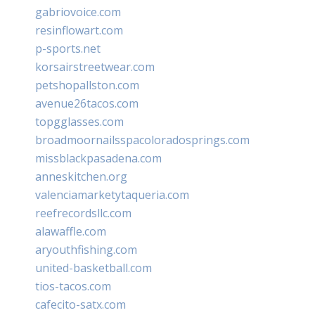
gabriovoice.com
resinflowart.com
p-sports.net
korsairstreetwear.com
petshopallston.com
avenue26tacos.com
topgglasses.com
broadmoornailsspacoloradosprings.com
missblackpasadena.com
anneskitchen.org
valenciamarketytaqueria.com
reefrecordsllc.com
alawaffle.com
aryouthfishing.com
united-basketball.com
tios-tacos.com
cafecito-satx.com