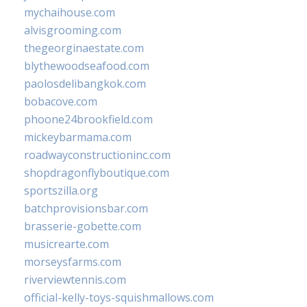
mychaihouse.com
alvisgrooming.com
thegeorginaestate.com
blythewoodseafood.com
paolosdelibangkok.com
bobacove.com
phoone24brookfield.com
mickeybarmama.com
roadwayconstructioninc.com
shopdragonflyboutique.com
sportszilla.org
batchprovisionsbar.com
brasserie-gobette.com
musicrearte.com
morseysfarms.com
riverviewtennis.com
official-kelly-toys-squishmallows.com