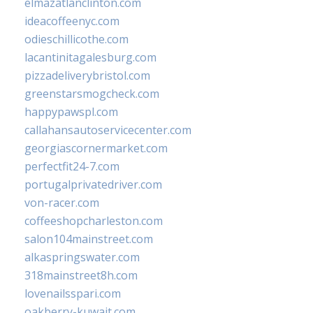
elmazatlanclinton.com
ideacoffeenyc.com
odieschillicothe.com
lacantinitagalesburg.com
pizzadeliverybristol.com
greenstarsmogcheck.com
happypawspl.com
callahansautoservicecenter.com
georgiascornermarket.com
perfectfit24-7.com
portugalprivatedriver.com
von-racer.com
coffeeshopcharleston.com
salon104mainstreet.com
alkaspringswater.com
318mainstreet8h.com
lovenailsspari.com
oakberry-kuwait.com