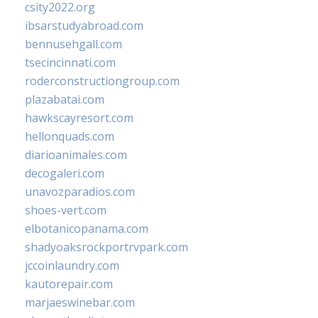
csity2022.org
ibsarstudyabroad.com
bennusehgall.com
tsecincinnati.com
roderconstructiongroup.com
plazabatai.com
hawkscayresort.com
hellonquads.com
diarioanimales.com
decogaleri.com
unavozparadios.com
shoes-vert.com
elbotanicopanama.com
shadyoaksrockportrvpark.com
jccoinlaundry.com
kautorepair.com
marjaeswinebar.com