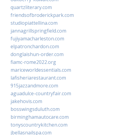
quartzliterary.com
friendsofbroderickpark.com
studiopiattellina.com
jannagrillspringfield.com
fujiyamacharleston.com
elpatronchardon.com
donglaishun-order.com
fiamc-rome2022.org
mariceworldessentials.com
lafisheriarestaurant.com
915jazzandmore.com
aguadulce-countryfair.com
jakehovis.com
bosswingsduluth.com
birminghamautocare.com
tonyscountrykitchen.com
jbellasnailspa.com