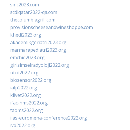
sinc2023.com
scdlqatar2022-qa.com
thecolumbiagrill.com
provisionscheeseandwineshoppe.com
khedi2023.org
akademikgeriatri2023.org
marmarapediatri2023.org
emchie2023.org
girisimselradyoloji2022.org
utcd2022.org
biosensor2022.org
ialp2022.org
klivet2022.org
ifac-hms2022.org
taoms2022.org
iias-euromena-conference2022.org
ivd2022.org