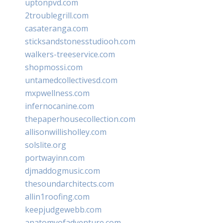
uptonpvd.com
2troublegrill.com
casateranga.com
sticksandstonesstudiooh.com
walkers-treeservice.com
shopmossi.com
untamedcollectivesd.com
mxpwellness.com
infernocanine.com
thepaperhousecollection.com
allisonwillisholley.com
solslite.org
portwayinn.com
djmaddogmusic.com
thesoundarchitects.com
allin1roofing.com
keepjudgewebb.com
anatomyofadventure.com