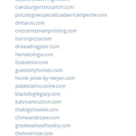
cuesburgershouston.com
psicologiaespecializadaencampeche.com
dmtacos.com
crescentstreetprinting.com
hornopizza.com
driveadragster.com
hematologa.com
lizaivanov.com
guesttinyhomes.com
home-plow-by-meyer.com
palatelatincuisine.com
blackdoglegacy.com
eatvivahouston.com
thebigshowok.com
chimeandstave.com
greatwallseafoodny.com
theloverose.com