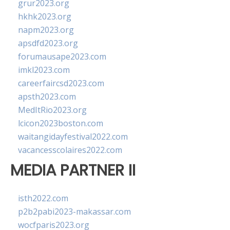
grur2023.org
hkhk2023.org
napm2023.org
apsdfd2023.org
forumausape2023.com
imkl2023.com
careerfaircsd2023.com
apsth2023.com
MedItRio2023.org
lcicon2023boston.com
waitangidayfestival2022.com
vacancesscolaires2022.com
MEDIA PARTNER II
isth2022.com
p2b2pabi2023-makassar.com
wocfparis2023.org