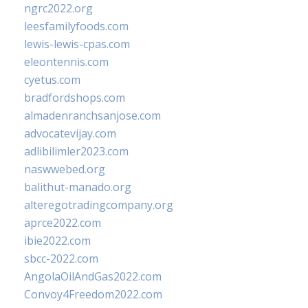
ngrc2022.org
leesfamilyfoods.com
lewis-lewis-cpas.com
eleontennis.com
cyetus.com
bradfordshops.com
almadenranchsanjose.com
advocatevijay.com
adlibilimler2023.com
naswwebed.org
balithut-manado.org
alteregotradingcompany.org
aprce2022.com
ibie2022.com
sbcc-2022.com
AngolaOilAndGas2022.com
Convoy4Freedom2022.com