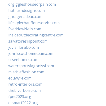
drgiggleshouseofpain.com
hotflashdesigns.com
garagenadeau.com
lifestylechauffeurservice.com
EverNewNails.com
insideoutdecoratingcentre.com
salvatoresinpoint.com
jovialfloralco.com
johnlscotthometeam.com
u-seehomes.com
watersportslagonissi.com
mischieffashion.com
eduwyre.com
retro-interiors.com
theblvd-boise.com
fpet2023.org
e-smart2022.org