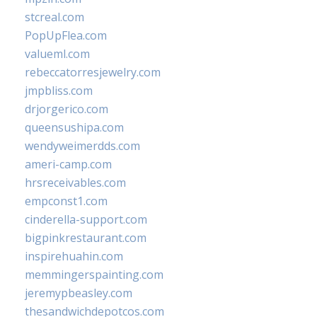
stcreal.com
PopUpFlea.com
valueml.com
rebeccatorresjewelry.com
jmpbliss.com
drjorgerico.com
queensushipa.com
wendyweimerdds.com
ameri-camp.com
hrsreceivables.com
empconst1.com
cinderella-support.com
bigpinkrestaurant.com
inspirehuahin.com
memmingerspainting.com
jeremypbeasley.com
thesandwichdepotcos.com