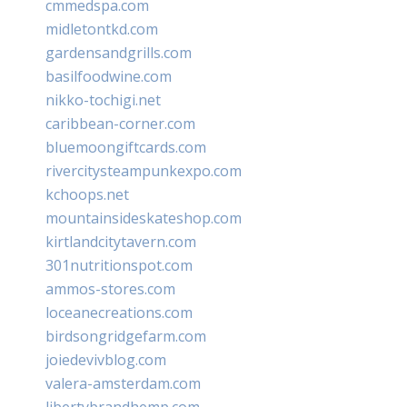
cmmedspa.com
midletontkd.com
gardensandgrills.com
basilfoodwine.com
nikko-tochigi.net
caribbean-corner.com
bluemoongiftcards.com
rivercitysteampunkexpo.com
kchoops.net
mountainsideskateshop.com
kirtlandcitytavern.com
301nutritionspot.com
ammos-stores.com
loceanecreations.com
birdsongridgefarm.com
joiedevivblog.com
valera-amsterdam.com
libertybrandhemp.com