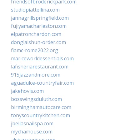
friendsofbroderickpark.com
studiopiattellina.com
jannagrillspringfield.com
fujiyamacharleston.com
elpatronchardon.com
donglaishun-order.com
fiamc-rome2022.org
mariceworldessentials.com
lafisheriarestaurant.com
915jazzandmore.com
aguadulce-countryfair.com
jakehovis.com
bosswingsduluth.com
birminghamautocare.com
tonyscountrykitchen.com
jbellasnailspa.com
mychaihouse.com
alvisgrooming.com