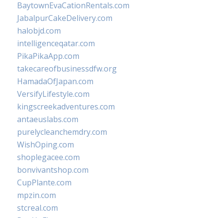
BaytownEvaCationRentals.com
JabalpurCakeDelivery.com
halobjd.com
intelligenceqatar.com
PikaPikaApp.com
takecareofbusinessdfw.org
HamadaOfJapan.com
VersifyLifestyle.com
kingscreekadventures.com
antaeuslabs.com
purelycleanchemdry.com
WishOping.com
shoplegacee.com
bonvivantshop.com
CupPlante.com
mpzin.com
stcreal.com