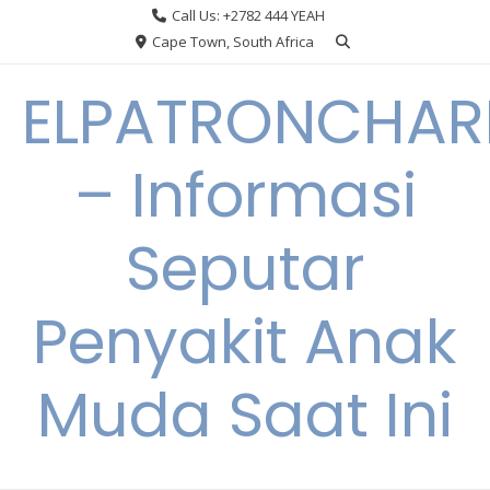
Skip
Call Us: +2782 444 YEAH
to
Cape Town, South Africa
content
ELPATRONCHA
– Informasi
Seputar
Penyakit Anak
Muda Saat Ini