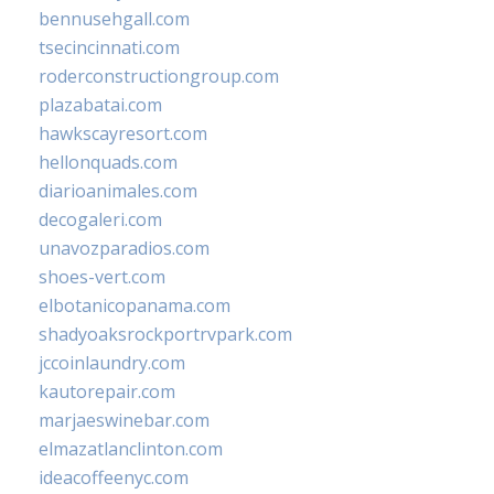
bennusehgall.com
tsecincinnati.com
roderconstructiongroup.com
plazabatai.com
hawkscayresort.com
hellonquads.com
diarioanimales.com
decogaleri.com
unavozparadios.com
shoes-vert.com
elbotanicopanama.com
shadyoaksrockportrvpark.com
jccoinlaundry.com
kautorepair.com
marjaeswinebar.com
elmazatlanclinton.com
ideacoffeenyc.com