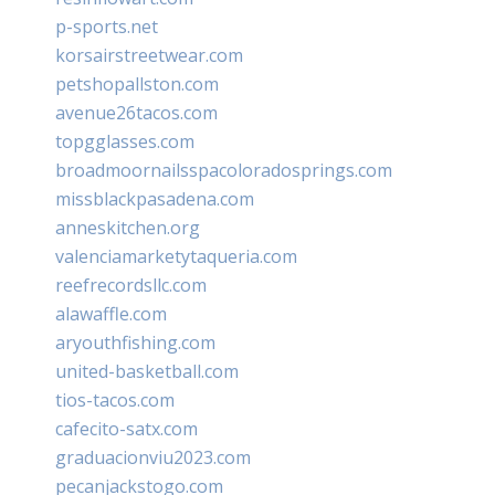
p-sports.net
korsairstreetwear.com
petshopallston.com
avenue26tacos.com
topgglasses.com
broadmoornailsspacoloradosprings.com
missblackpasadena.com
anneskitchen.org
valenciamarketytaqueria.com
reefrecordsllc.com
alawaffle.com
aryouthfishing.com
united-basketball.com
tios-tacos.com
cafecito-satx.com
graduacionviu2023.com
pecanjackstogo.com