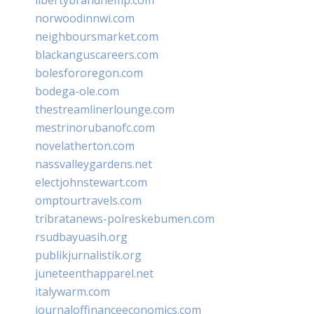
norwoodinnwi.com
neighboursmarket.com
blackanguscareers.com
bolesfororegon.com
bodega-ole.com
thestreamlinerlounge.com
mestrinorubanofc.com
novelatherton.com
nassvalleygardens.net
electjohnstewart.com
omptourtravels.com
tribratanews-polreskebumen.com
rsudbayuasih.org
publikjurnalistik.org
juneteenthapparel.net
italywarm.com
journaloffinanceeconomics.com