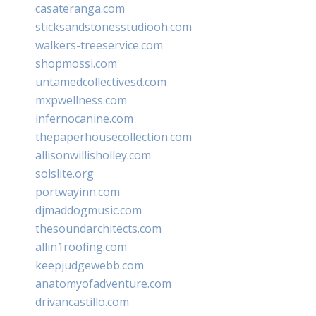
casateranga.com
sticksandstonesstudiooh.com
walkers-treeservice.com
shopmossi.com
untamedcollectivesd.com
mxpwellness.com
infernocanine.com
thepaperhousecollection.com
allisonwillisholley.com
solslite.org
portwayinn.com
djmaddogmusic.com
thesoundarchitects.com
allin1roofing.com
keepjudgewebb.com
anatomyofadventure.com
drivancastillo.com