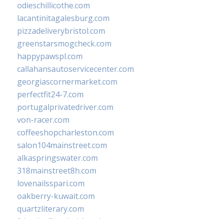
odieschillicothe.com
lacantinitagalesburg.com
pizzadeliverybristol.com
greenstarsmogcheck.com
happypawspl.com
callahansautoservicecenter.com
georgiascornermarket.com
perfectfit24-7.com
portugalprivatedriver.com
von-racer.com
coffeeshopcharleston.com
salon104mainstreet.com
alkaspringswater.com
318mainstreet8h.com
lovenailsspari.com
oakberry-kuwait.com
quartzliterary.com