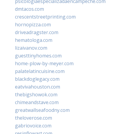
psicologiaespecializadaencampeche.com
dmtacos.com
crescentstreetprinting.com
hornopizza.com
driveadragster.com
hematologa.com
lizaivanov.com
guesttinyhomes.com
home-plow-by-meyer.com
palatelatincuisine.com
blackdoglegacy.com
eatvivahouston.com
thebigshowok.com
chimeandstave.com
greatwallseafoodny.com
theloverose.com
gabriovoice.com
resinflowart.com