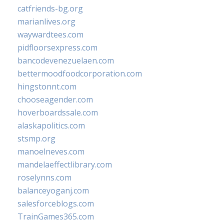
catfriends-bg.org
marianlives.org
waywardtees.com
pidfloorsexpress.com
bancodevenezuelaen.com
bettermoodfoodcorporation.com
hingstonnt.com
chooseagender.com
hoverboardssale.com
alaskapolitics.com
stsmp.org
manoelneves.com
mandelaeffectlibrary.com
roselynns.com
balanceyoganj.com
salesforceblogs.com
TrainGames365.com