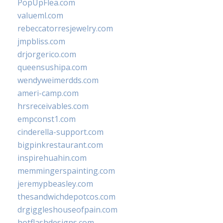
PopUpFlea.com
valueml.com
rebeccatorresjewelry.com
jmpbliss.com
drjorgerico.com
queensushipa.com
wendyweimerdds.com
ameri-camp.com
hrsreceivables.com
empconst1.com
cinderella-support.com
bigpinkrestaurant.com
inspirehuahin.com
memmingerspainting.com
jeremypbeasley.com
thesandwichdepotcos.com
drgiggleshouseofpain.com
hotflashdesigns.com