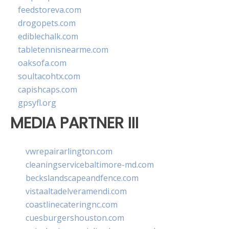
feedstoreva.com
drogopets.com
ediblechalk.com
tabletennisnearme.com
oaksofa.com
soultacohtx.com
capishcaps.com
gpsyfl.org
MEDIA PARTNER III
vwrepairarlington.com
cleaningservicebaltimore-md.com
beckslandscapeandfence.com
vistaaltadelveramendi.com
coastlinecateringnc.com
cuesburgershouston.com