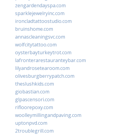
zengardendayspa.com
sparklejewelryinc.com
ironcladtattoostudio.com
bruinshome.com
annascleaningsvc.com
wolfcitytattoo.com
oysterbayturkeytrot.com
lafronterarestauranteybar.com
lilyandrosetearoom.com
olivesburgberrypatch.com
theslushkids.com
giobastian.com
glpascensori.com
rifloorepoxy.com
woolleymillingandpaving.com
uptonpvd.com
2troublegrill.com