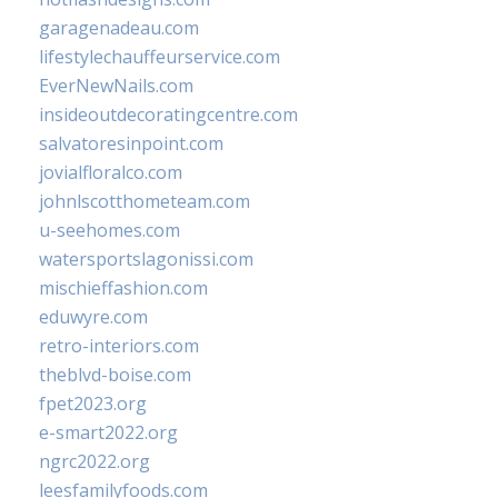
garagenadeau.com
lifestylechauffeurservice.com
EverNewNails.com
insideoutdecoratingcentre.com
salvatoresinpoint.com
jovialfloralco.com
johnlscotthometeam.com
u-seehomes.com
watersportslagonissi.com
mischieffashion.com
eduwyre.com
retro-interiors.com
theblvd-boise.com
fpet2023.org
e-smart2022.org
ngrc2022.org
leesfamilyfoods.com