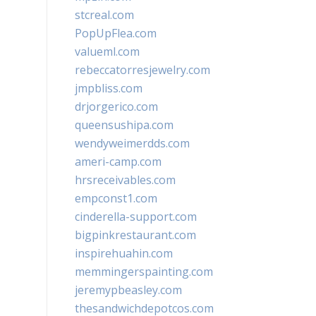
stcreal.com
PopUpFlea.com
valueml.com
rebeccatorresjewelry.com
jmpbliss.com
drjorgerico.com
queensushipa.com
wendyweimerdds.com
ameri-camp.com
hrsreceivables.com
empconst1.com
cinderella-support.com
bigpinkrestaurant.com
inspirehuahin.com
memmingerspainting.com
jeremypbeasley.com
thesandwichdepotcos.com