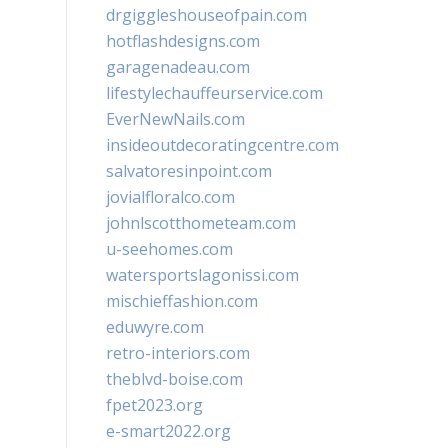
drgiggleshouseofpain.com
hotflashdesigns.com
garagenadeau.com
lifestylechauffeurservice.com
EverNewNails.com
insideoutdecoratingcentre.com
salvatoresinpoint.com
jovialfloralco.com
johnlscotthometeam.com
u-seehomes.com
watersportslagonissi.com
mischieffashion.com
eduwyre.com
retro-interiors.com
theblvd-boise.com
fpet2023.org
e-smart2022.org