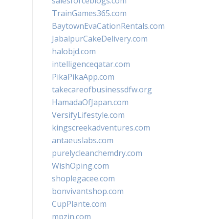
salesforceblogs.com
TrainGames365.com
BaytownEvaCationRentals.com
JabalpurCakeDelivery.com
halobjd.com
intelligenceqatar.com
PikaPikaApp.com
takecareofbusinessdfw.org
HamadaOfJapan.com
VersifyLifestyle.com
kingscreekadventures.com
antaeuslabs.com
purelycleanchemdry.com
WishOping.com
shoplegacee.com
bonvivantshop.com
CupPlante.com
mpzin.com