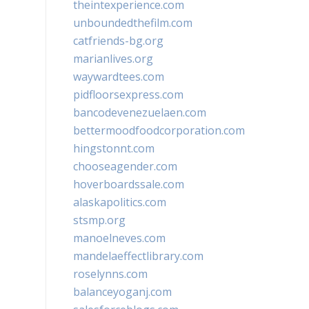
theintexperience.com
unboundedthefilm.com
catfriends-bg.org
marianlives.org
waywardtees.com
pidfloorsexpress.com
bancodevenezuelaen.com
bettermoodfoodcorporation.com
hingstonnt.com
chooseagender.com
hoverboardssale.com
alaskapolitics.com
stsmp.org
manoelneves.com
mandelaeffectlibrary.com
roselynns.com
balanceyoganj.com