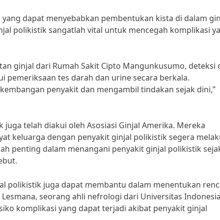
etik yang dapat menyebabkan pembentukan kista di dalam gin
njal polikistik sangatlah vital untuk mencegah komplikasi y
tan ginjal dari Rumah Sakit Cipto Mangunkusumo, deteksi d
lui pemeriksaan tes darah dan urine secara berkala.
kembangan penyakit dan mengambil tindakan sejak dini,”
ik juga telah diakui oleh Asosiasi Ginjal Amerika. Mereka
at keluarga dengan penyakit ginjal polikistik segera mela
lah penting dalam menangani penyakit ginjal polikistik seja
ebut.
ginjal polikistik juga dapat membantu dalam menentukan ren
Lesmana, seorang ahli nefrologi dari Universitas Indonesia
iko komplikasi yang dapat terjadi akibat penyakit ginjal