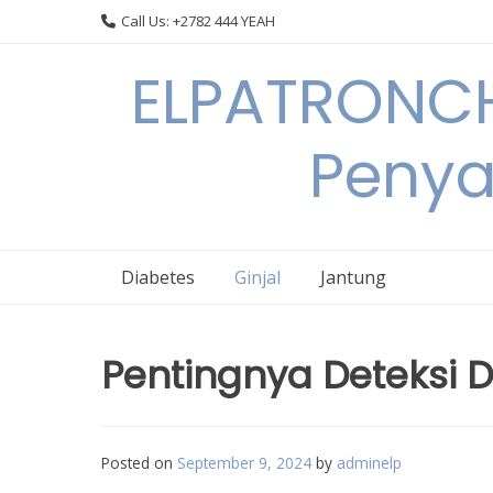
Skip
Call Us: +2782 444 YEAH
to
content
ELPATRONCH
Penya
Diabetes
Ginjal
Jantung
Pentingnya Deteksi Din
Posted on
September 9, 2024
by
adminelp