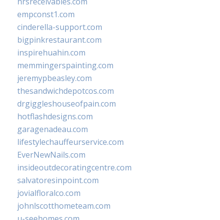
hrsreceivables.com
empconst1.com
cinderella-support.com
bigpinkrestaurant.com
inspirehuahin.com
memmingerspainting.com
jeremypbeasley.com
thesandwichdepotcos.com
drgiggleshouseofpain.com
hotflashdesigns.com
garagenadeau.com
lifestylechauffeurservice.com
EverNewNails.com
insideoutdecoratingcentre.com
salvatoresinpoint.com
jovialfloralco.com
johnlscotthometeam.com
u-seehomes.com