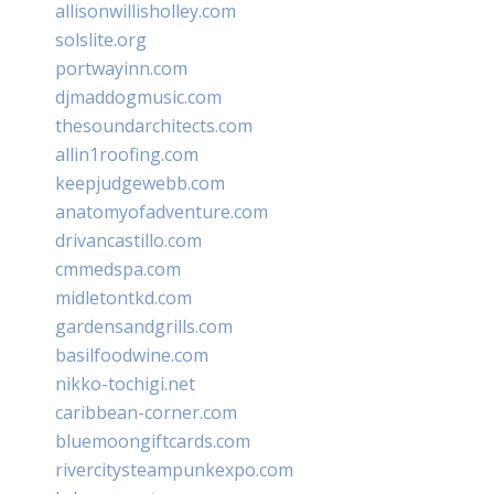
allisonwillisholley.com
solslite.org
portwayinn.com
djmaddogmusic.com
thesoundarchitects.com
allin1roofing.com
keepjudgewebb.com
anatomyofadventure.com
drivancastillo.com
cmmedspa.com
midletontkd.com
gardensandgrills.com
basilfoodwine.com
nikko-tochigi.net
caribbean-corner.com
bluemoongiftcards.com
rivercitysteampunkexpo.com