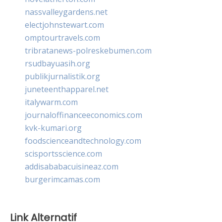
nassvalleygardens.net
electjohnstewart.com
omptourtravels.com
tribratanews-polreskebumen.com
rsudbayuasih.org
publikjurnalistik.org
juneteenthapparel.net
italywarm.com
journaloffinanceeconomics.com
kvk-kumari.org
foodscienceandtechnology.com
scisportsscience.com
addisababacuisineaz.com
burgerimcamas.com
Link Alternatif