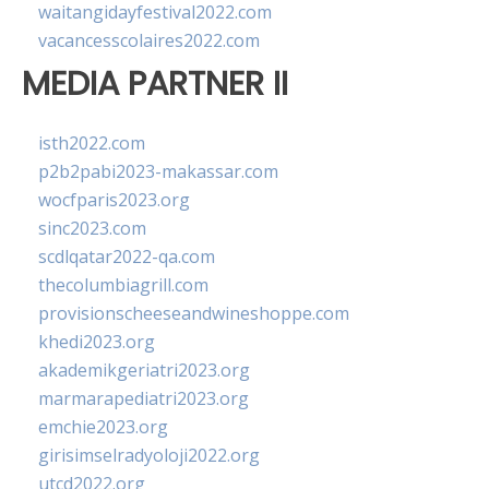
waitangidayfestival2022.com
vacancesscolaires2022.com
MEDIA PARTNER II
isth2022.com
p2b2pabi2023-makassar.com
wocfparis2023.org
sinc2023.com
scdlqatar2022-qa.com
thecolumbiagrill.com
provisionscheeseandwineshoppe.com
khedi2023.org
akademikgeriatri2023.org
marmarapediatri2023.org
emchie2023.org
girisimselradyoloji2022.org
utcd2022.org