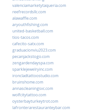
valenciamarketytaqueria.com
reefrecordsllc.com
alawaffle.com
aryouthfishing.com
united-basketball.com
tios-tacos.com
cafecito-satx.com
graduacionviu2023.com
pecanjackstogo.com
zengardendayspa.com
sparklejewelryinc.com
ironcladtattoostudio.com
bruinshome.com
annascleaningsvc.com
wolfcitytattoo.com
oysterbayturkeytrot.com
lafronterarestauranteybar.com