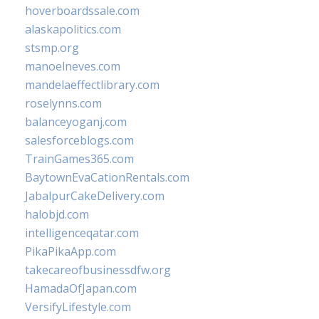
hoverboardssale.com
alaskapolitics.com
stsmp.org
manoelneves.com
mandelaeffectlibrary.com
roselynns.com
balanceyoganj.com
salesforceblogs.com
TrainGames365.com
BaytownEvaCationRentals.com
JabalpurCakeDelivery.com
halobjd.com
intelligenceqatar.com
PikaPikaApp.com
takecareofbusinessdfw.org
HamadaOfJapan.com
VersifyLifestyle.com