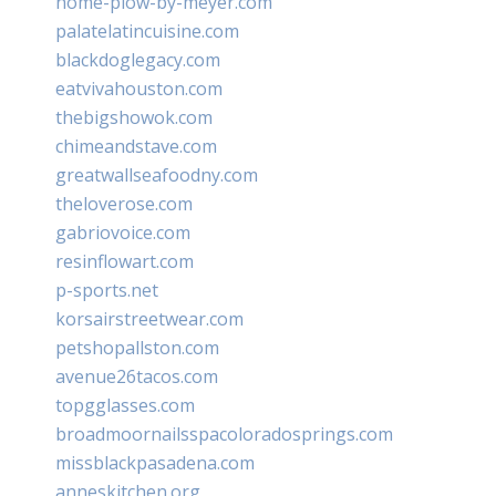
home-plow-by-meyer.com
palatelatincuisine.com
blackdoglegacy.com
eatvivahouston.com
thebigshowok.com
chimeandstave.com
greatwallseafoodny.com
theloverose.com
gabriovoice.com
resinflowart.com
p-sports.net
korsairstreetwear.com
petshopallston.com
avenue26tacos.com
topgglasses.com
broadmoornailsspacoloradosprings.com
missblackpasadena.com
anneskitchen.org