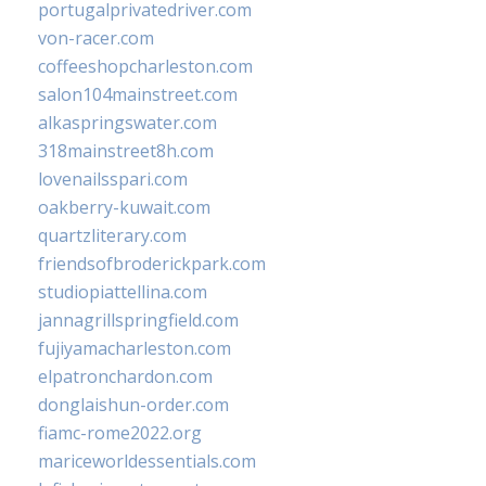
portugalprivatedriver.com
von-racer.com
coffeeshopcharleston.com
salon104mainstreet.com
alkaspringswater.com
318mainstreet8h.com
lovenailsspari.com
oakberry-kuwait.com
quartzliterary.com
friendsofbroderickpark.com
studiopiattellina.com
jannagrillspringfield.com
fujiyamacharleston.com
elpatronchardon.com
donglaishun-order.com
fiamc-rome2022.org
mariceworldessentials.com