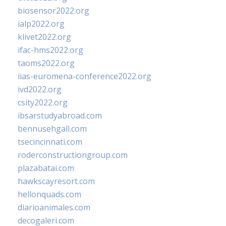
biosensor2022.org
ialp2022.org
klivet2022.org
ifac-hms2022.org
taoms2022.org
iias-euromena-conference2022.org
ivd2022.org
csity2022.org
ibsarstudyabroad.com
bennusehgall.com
tsecincinnati.com
roderconstructiongroup.com
plazabatai.com
hawkscayresort.com
hellonquads.com
diarioanimales.com
decogaleri.com