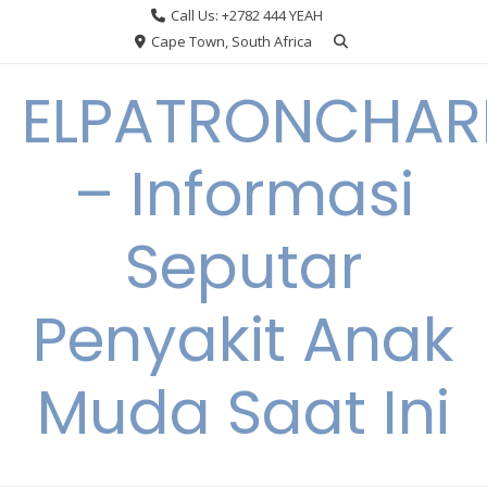
Skip
Call Us: +2782 444 YEAH
to
Cape Town, South Africa
content
ELPATRONCHA
– Informasi
Seputar
Penyakit Anak
Muda Saat Ini