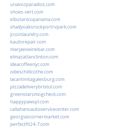
unavozparadios.com
shoes-vert.com
elbotanicopanama.com
shadyoaksrockportrvpark.com
jccoinlaundry.com
kautorepair.com
marjaeswinebar.com
elmazatlanclinton.com
ideacoffeenyc.com
odieschillicothe.com
lacantinitagalesburg.com
pizzadeliverybristol.com
greenstarsmogcheck.com
happypawspl.com
callahansautoservicecenter.com
georgiascornermarket.com
perfectfit24-7.com