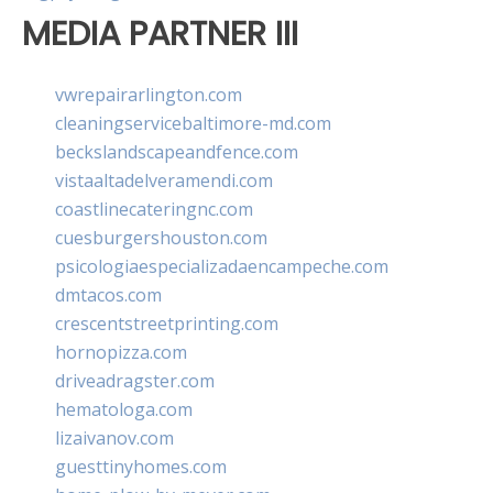
MEDIA PARTNER III
vwrepairarlington.com
cleaningservicebaltimore-md.com
beckslandscapeandfence.com
vistaaltadelveramendi.com
coastlinecateringnc.com
cuesburgershouston.com
psicologiaespecializadaencampeche.com
dmtacos.com
crescentstreetprinting.com
hornopizza.com
driveadragster.com
hematologa.com
lizaivanov.com
guesttinyhomes.com