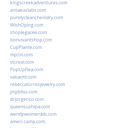
kingscreekadventures.com
antaeuslabs.com
purelycleanchemdry.com
WishOping.com
shoplegacee.com
bonvivantshop.com
CupPlante.com
mpzin.com
stcreal.com
PopUpFlea.com
valueml.com
rebeccatorresjewelry.com
jmpbliss.com
drjorgerico.com
queensushipa.com
wendyweimerdds.com
ameri-camp.com