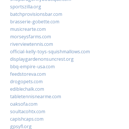
sportszilla.org
batchprovisionsbar.com
brasserie-gobette.com
musicrearte.com
morseysfarms.com
riverviewtennis.com
official-kelly-toys-squishmallows.com
displaygardenonsuncrest.org
bbq-empire-usa.com
feedstoreva.com
drogopets.com
ediblechalk.com
tabletennisnearme.com
oaksofa.com
soultacohtx.com
capishcaps.com
gpsyfl.org