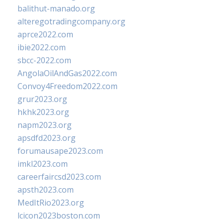
balithut-manado.org
alteregotradingcompany.org
aprce2022.com
ibie2022.com
sbcc-2022.com
AngolaOilAndGas2022.com
Convoy4Freedom2022.com
grur2023.org
hkhk2023.org
napm2023.org
apsdfd2023.org
forumausape2023.com
imkl2023.com
careerfaircsd2023.com
apsth2023.com
MedItRio2023.org
lcicon2023boston.com