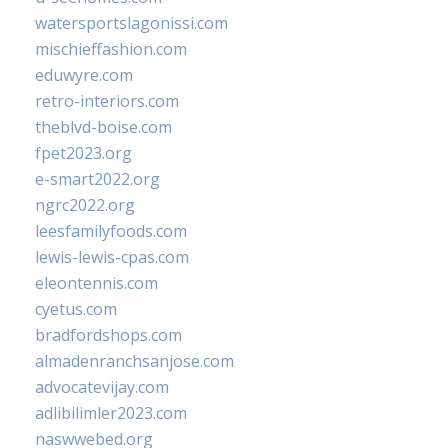
watersportslagonissi.com
mischieffashion.com
eduwyre.com
retro-interiors.com
theblvd-boise.com
fpet2023.org
e-smart2022.org
ngrc2022.org
leesfamilyfoods.com
lewis-lewis-cpas.com
eleontennis.com
cyetus.com
bradfordshops.com
almadenranchsanjose.com
advocatevijay.com
adlibilimler2023.com
naswwebed.org