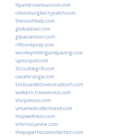
lilyandrosetearoom.com
olivesburgberrypatch.com
theslushkids.com
giobastian.com
glpascensori.com
rifloorepoxy.com
woolleymillingandpaving.com
uptonpvd.com
2troublegrill.com
casateranga.com
sticksandstonesstudiooh.com
walkers-treeservice.com
shopmossi.com
untamedcollectivesd.com
mxpwellness.com
infernocanine.com
thepaperhousecollection.com