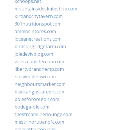
kchoops.net
mountainsideskateshop.com
kirtlandcitytavern.com
301nutritionspot.com
ammos-stores.com
loceanecreations.com
birdsongridgefarm.com
joiedevivblog.com
valera-amsterdam.com
libertybrandhemp.com
norwoodinnwi.com
neighboursmarket.com
blackanguscareers.com
bolesfororegon.com
bodega-ole.com
thestreamlinerlounge.com
mestrinorubanofc.com
novelatherton.com