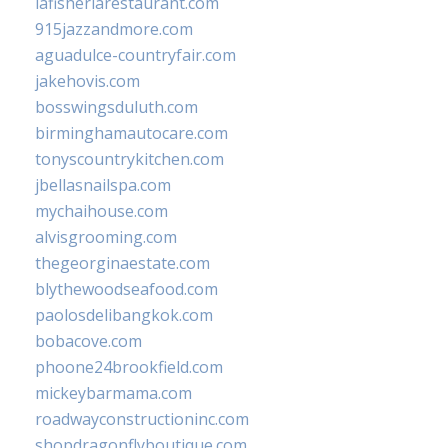
lafisheriarestaurant.com
915jazzandmore.com
aguadulce-countryfair.com
jakehovis.com
bosswingsduluth.com
birminghamautocare.com
tonyscountrykitchen.com
jbellasnailspa.com
mychaihouse.com
alvisgrooming.com
thegeorginaestate.com
blythewoodseafood.com
paolosdelibangkok.com
bobacove.com
phoone24brookfield.com
mickeybarmama.com
roadwayconstructioninc.com
shopdragonflyboutique.com