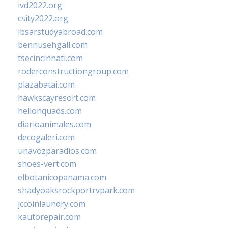
ivd2022.org
csity2022.org
ibsarstudyabroad.com
bennusehgall.com
tsecincinnati.com
roderconstructiongroup.com
plazabatai.com
hawkscayresort.com
hellonquads.com
diarioanimales.com
decogaleri.com
unavozparadios.com
shoes-vert.com
elbotanicopanama.com
shadyoaksrockportrvpark.com
jccoinlaundry.com
kautorepair.com