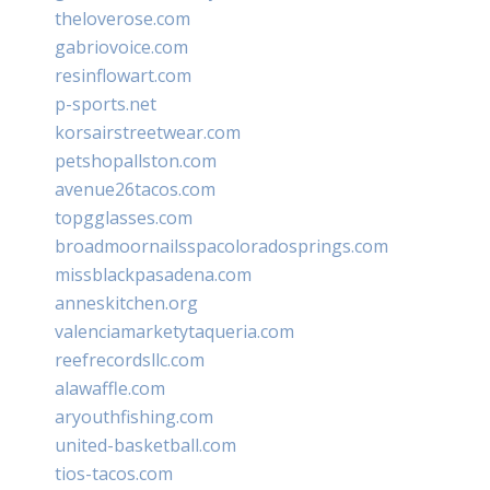
theloverose.com
gabriovoice.com
resinflowart.com
p-sports.net
korsairstreetwear.com
petshopallston.com
avenue26tacos.com
topgglasses.com
broadmoornailsspacoloradosprings.com
missblackpasadena.com
anneskitchen.org
valenciamarketytaqueria.com
reefrecordsllc.com
alawaffle.com
aryouthfishing.com
united-basketball.com
tios-tacos.com