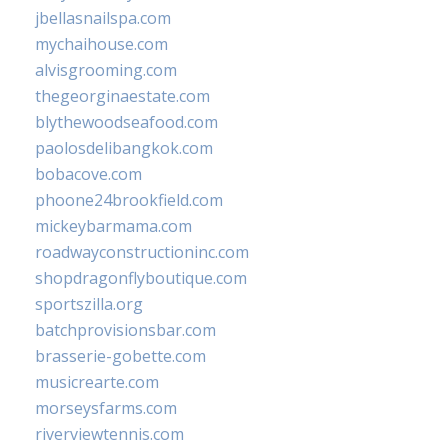
jbellasnailspa.com
mychaihouse.com
alvisgrooming.com
thegeorginaestate.com
blythewoodseafood.com
paolosdelibangkok.com
bobacove.com
phoone24brookfield.com
mickeybarmama.com
roadwayconstructioninc.com
shopdragonflyboutique.com
sportszilla.org
batchprovisionsbar.com
brasserie-gobette.com
musicrearte.com
morseysfarms.com
riverviewtennis.com