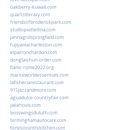
oakberry-kuwait.com
quartzliterary.com
friendsofbroderickpark.com
studiopiattellina.com
jannagrillspringfield.com
fujiyamacharleston.com
elpatronchardon.com
donglaishun-order.com
fiamc-rome2022.org
mariceworldessentials.com
lafisheriarestaurant.com
915jazzandmore.com
aguadulce-countryfair.com
jakehovis.com
bosswingsduluth.com
birminghamautocare.com
tonyscountrykitchen.com