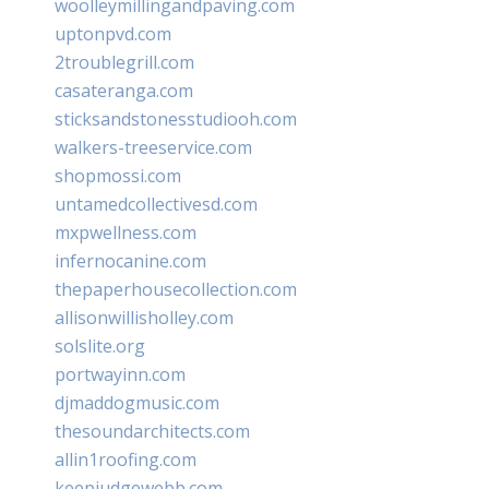
woolleymillingandpaving.com
uptonpvd.com
2troublegrill.com
casateranga.com
sticksandstonesstudiooh.com
walkers-treeservice.com
shopmossi.com
untamedcollectivesd.com
mxpwellness.com
infernocanine.com
thepaperhousecollection.com
allisonwillisholley.com
solslite.org
portwayinn.com
djmaddogmusic.com
thesoundarchitects.com
allin1roofing.com
keepjudgewebb.com