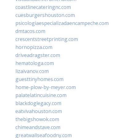
coastlinecateringnc.com
cuesburgershouston.com
psicologiaespecializadaencampeche.com
dmtacos.com
crescentstreetprinting.com
hornopizza.com
driveadragster.com
hematologa.com
lizaivanov.com
guesttinyhomes.com
home-plow-by-meyer.com
palatelatincuisine.com
blackdoglegacy.com
eatvivahouston.com
thebigshowok.com
chimeandstave.com
greatwallseafoodny.com