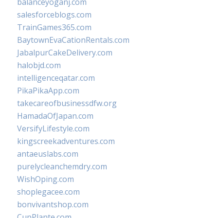
balanceyoganj.com
salesforceblogs.com
TrainGames365.com
BaytownEvaCationRentals.com
JabalpurCakeDelivery.com
halobjd.com
intelligenceqatar.com
PikaPikaApp.com
takecareofbusinessdfw.org
HamadaOfJapan.com
VersifyLifestyle.com
kingscreekadventures.com
antaeuslabs.com
purelycleanchemdry.com
WishOping.com
shoplegacee.com
bonvivantshop.com
CupPlante.com