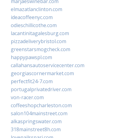
marjaeswinebar.com
elmazatlanclinton.com
ideacoffeenyc.com
odieschillicothe.com
lacantinitagalesburg.com
pizzadeliverybristol.com
greenstarsmogcheck.com
happypawspl.com
callahansautoservicecenter.com
georgiascornermarket.com
perfectfit24-7.com
portugalprivatedriver.com
von-racer.com
coffeeshopcharleston.com
salon104mainstreet.com
alkaspringswater.com
318mainstreet8h.com
lovenailsspari.com