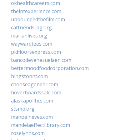
okhealthcareers.com
theintexperience.com
unboundedthefilm.com
catfriends-bg.org
marianlives.org
waywardtees.com
pidfloorsexpress.com
bancodevenezuelaen.com
bettermoodfoodcorporation.com
hingstonnt.com
chooseagender.com
hoverboardssale.com
alaskapolitics.com
stsmp.org
manoelneves.com
mandelaeffectlibrary.com
roselynns.com