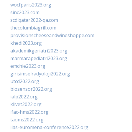
wocfparis2023.org
sinc2023.com
scdlqatar2022-qa.com
thecolumbiagrill.com
provisionscheeseandwineshoppe.com
khedi2023.org
akademikgeriatri2023.org
marmarapediatri2023.org
emchie2023.org
girisimselradyoloji2022.org
utcd2022.org
biosensor2022.org
ialp2022.org
klivet2022.org
ifac-hms2022.org
taoms2022.org
iias-euromena-conference2022.org