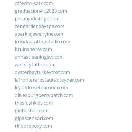
cafecito-satx.com
graduacionviu2023.com
pecanjackstogo.com
zengardendayspa.com
sparklejewelryinc.com
ironcladtattoostudio.com
bruinshome.com
annascleaningsvc.com
wolfcitytattoo.com
oysterbayturkeytrot.com
lafronterarestauranteybar.com
lilyandrosetearoom.com
olivesburgberrypatch.com
theslushkids.com
giobastian.com
glpascensori.com
rifloorepoxy.com