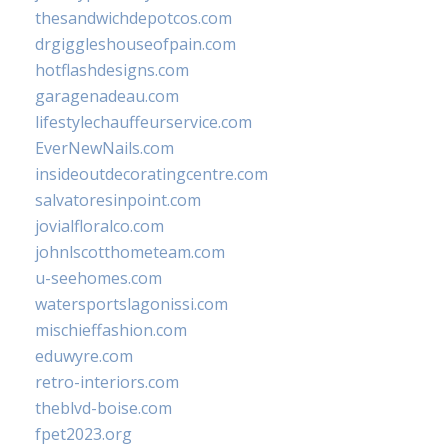
thesandwichdepotcos.com
drgiggleshouseofpain.com
hotflashdesigns.com
garagenadeau.com
lifestylechauffeurservice.com
EverNewNails.com
insideoutdecoratingcentre.com
salvatoresinpoint.com
jovialfloralco.com
johnlscotthometeam.com
u-seehomes.com
watersportslagonissi.com
mischieffashion.com
eduwyre.com
retro-interiors.com
theblvd-boise.com
fpet2023.org