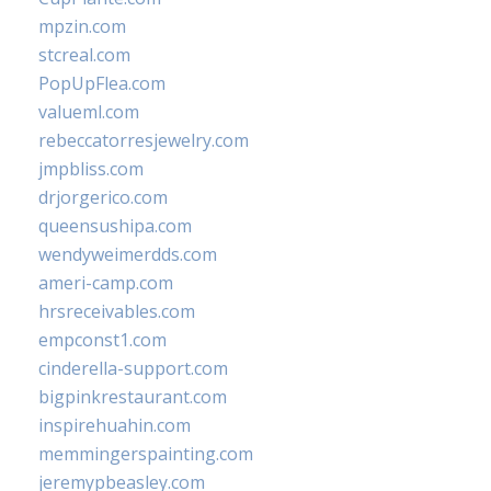
mpzin.com
stcreal.com
PopUpFlea.com
valueml.com
rebeccatorresjewelry.com
jmpbliss.com
drjorgerico.com
queensushipa.com
wendyweimerdds.com
ameri-camp.com
hrsreceivables.com
empconst1.com
cinderella-support.com
bigpinkrestaurant.com
inspirehuahin.com
memmingerspainting.com
jeremypbeasley.com