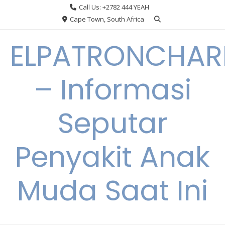
Skip
Call Us: +2782 444 YEAH
to
Cape Town, South Africa
content
ELPATRONCHA
– Informasi
Seputar
Penyakit Anak
Muda Saat Ini