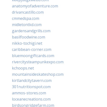
anatomyofadventure.com
drivancastillo.com
cmmedspa.com
midletontkd.com
gardensandgrills.com
basilfoodwine.com
nikko-tochigi.net
caribbean-corner.com
bluemoongiftcards.com
rivercitysteampunkexpo.com
kchoops.net
mountainsideskateshop.com
kirtlandcitytavern.com
301nutritionspot.com
ammos-stores.com
loceanecreations.com
birdsongridgefarm.com