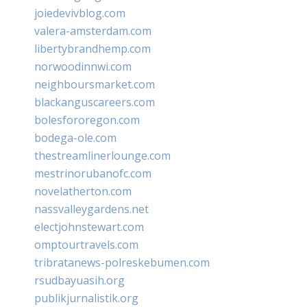
joiedevivblog.com
valera-amsterdam.com
libertybrandhemp.com
norwoodinnwi.com
neighboursmarket.com
blackanguscareers.com
bolesfororegon.com
bodega-ole.com
thestreamlinerlounge.com
mestrinorubanofc.com
novelatherton.com
nassvalleygardens.net
electjohnstewart.com
omptourtravels.com
tribratanews-polreskebumen.com
rsudbayuasih.org
publikjurnalistik.org