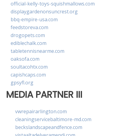
official-kelly-toys-squishmallows.com
displaygardenonsuncrest.org
bbq-empire-usa.com
feedstoreva.com
drogopets.com
ediblechalk.com
tabletennisnearme.com
oaksofa.com
soultacohtx.com
capishcaps.com
gpsyfl.org
MEDIA PARTNER III
vwrepairarlington.com
cleaningservicebaltimore-md.com
beckslandscapeandfence.com
vistaaltadelveramendi.com