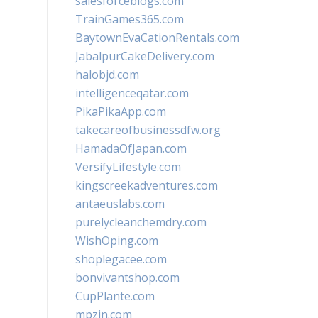
salesforceblogs.com
TrainGames365.com
BaytownEvaCationRentals.com
JabalpurCakeDelivery.com
halobjd.com
intelligenceqatar.com
PikaPikaApp.com
takecareofbusinessdfw.org
HamadaOfJapan.com
VersifyLifestyle.com
kingscreekadventures.com
antaeuslabs.com
purelycleanchemdry.com
WishOping.com
shoplegacee.com
bonvivantshop.com
CupPlante.com
mpzin.com