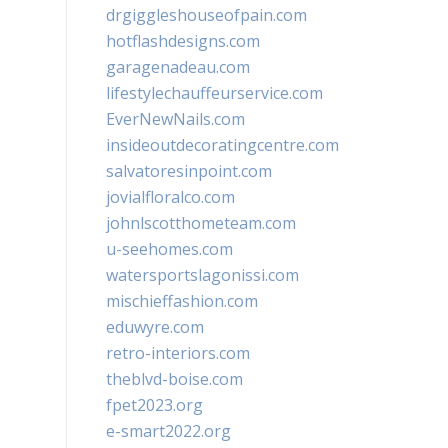
drgiggleshouseofpain.com
hotflashdesigns.com
garagenadeau.com
lifestylechauffeurservice.com
EverNewNails.com
insideoutdecoratingcentre.com
salvatoresinpoint.com
jovialfloralco.com
johnlscotthometeam.com
u-seehomes.com
watersportslagonissi.com
mischieffashion.com
eduwyre.com
retro-interiors.com
theblvd-boise.com
fpet2023.org
e-smart2022.org