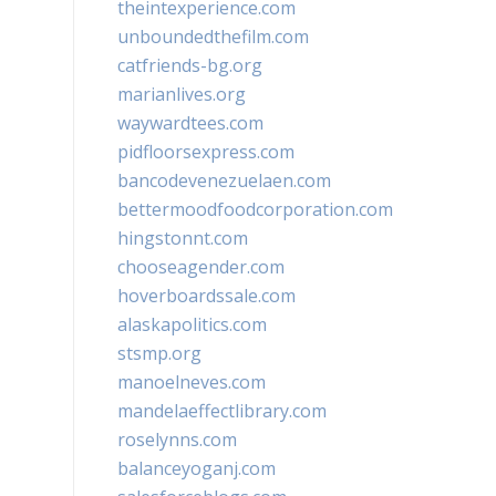
theintexperience.com
unboundedthefilm.com
catfriends-bg.org
marianlives.org
waywardtees.com
pidfloorsexpress.com
bancodevenezuelaen.com
bettermoodfoodcorporation.com
hingstonnt.com
chooseagender.com
hoverboardssale.com
alaskapolitics.com
stsmp.org
manoelneves.com
mandelaeffectlibrary.com
roselynns.com
balanceyoganj.com