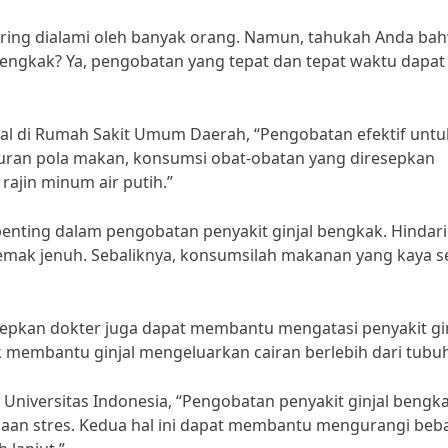
sering dialami oleh banyak orang. Namun, tahukah Anda ba
 bengkak? Ya, pengobatan yang tepat dan tepat waktu dapat
injal di Rumah Sakit Umum Daerah, “Pengobatan efektif untu
turan pola makan, konsumsi obat-obatan yang diresepkan
rajin minum air putih.”
enting dalam pengobatan penyakit ginjal bengkak. Hindari
lemak jenuh. Sebaliknya, konsumsilah makanan yang kaya se
sepkan dokter juga dapat membantu mengatasi penyakit gin
 membantu ginjal mengeluarkan cairan berlebih dari tubuh
i Universitas Indonesia, “Pengobatan penyakit ginjal bengk
lolaan stres. Kedua hal ini dapat membantu mengurangi beb