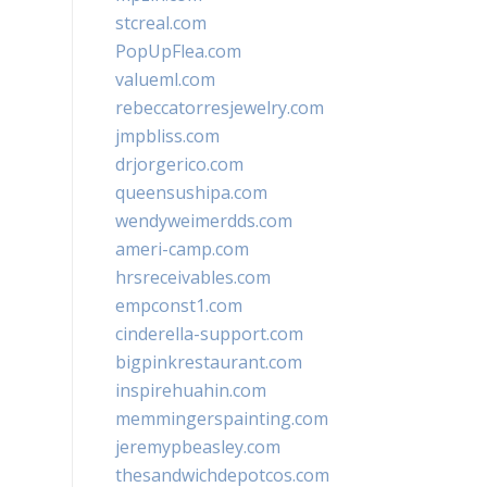
stcreal.com
PopUpFlea.com
valueml.com
rebeccatorresjewelry.com
jmpbliss.com
drjorgerico.com
queensushipa.com
wendyweimerdds.com
ameri-camp.com
hrsreceivables.com
empconst1.com
cinderella-support.com
bigpinkrestaurant.com
inspirehuahin.com
memmingerspainting.com
jeremypbeasley.com
thesandwichdepotcos.com