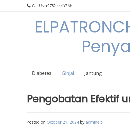
Skip
Call Us: +2782 444 YEAH
to
content
ELPATRONCH
Penya
Diabetes
Ginjal
Jantung
Pengobatan Efektif u
Posted on
October 21, 2024
by
adminelp