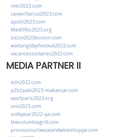
imkl2023.com
careerfaircsd2023.com
apsth2023.com
MedItRio2023.org
lcicon2023boston.com
waitangidayfestival2022.com
vacancesscolaires2022.com
MEDIA PARTNER II
isth2022.com
p2b2pabi2023-makassar.com
wocfparis2023.org
sinc2023.com
scdlqatar2022-qa.com
thecolumbiagrill.com
provisionscheeseandwineshoppe.com