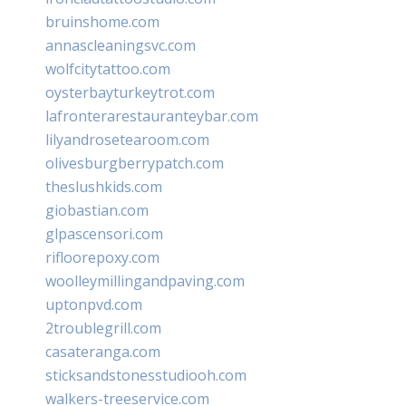
bruinshome.com
annascleaningsvc.com
wolfcitytattoo.com
oysterbayturkeytrot.com
lafronterarestauranteybar.com
lilyandrosetearoom.com
olivesburgberrypatch.com
theslushkids.com
giobastian.com
glpascensori.com
rifloorepoxy.com
woolleymillingandpaving.com
uptonpvd.com
2troublegrill.com
casateranga.com
sticksandstonesstudiooh.com
walkers-treeservice.com