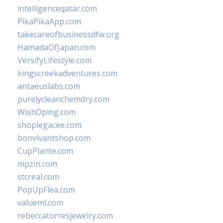
intelligenceqatar.com
PikaPikaApp.com
takecareofbusinessdfw.org
HamadaOfJapan.com
VersifyLifestyle.com
kingscreekadventures.com
antaeuslabs.com
purelycleanchemdry.com
WishOping.com
shoplegacee.com
bonvivantshop.com
CupPlante.com
mpzin.com
stcreal.com
PopUpFlea.com
valueml.com
rebeccatorresjewelry.com