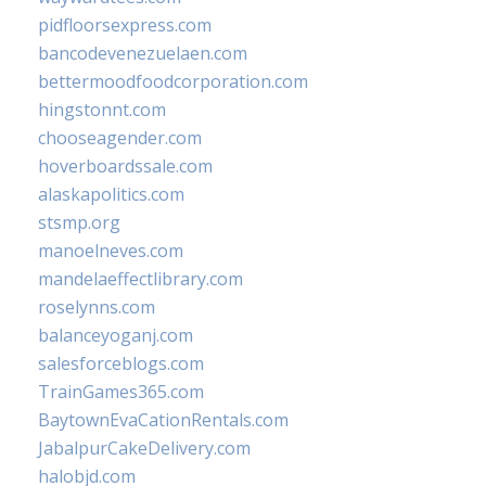
pidfloorsexpress.com
bancodevenezuelaen.com
bettermoodfoodcorporation.com
hingstonnt.com
chooseagender.com
hoverboardssale.com
alaskapolitics.com
stsmp.org
manoelneves.com
mandelaeffectlibrary.com
roselynns.com
balanceyoganj.com
salesforceblogs.com
TrainGames365.com
BaytownEvaCationRentals.com
JabalpurCakeDelivery.com
halobjd.com