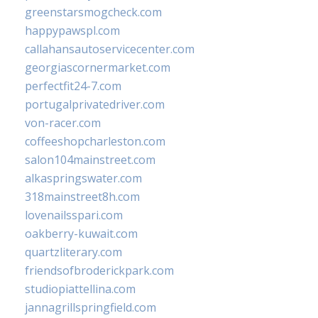
greenstarsmogcheck.com
happypawspl.com
callahansautoservicecenter.com
georgiascornermarket.com
perfectfit24-7.com
portugalprivatedriver.com
von-racer.com
coffeeshopcharleston.com
salon104mainstreet.com
alkaspringswater.com
318mainstreet8h.com
lovenailsspari.com
oakberry-kuwait.com
quartzliterary.com
friendsofbroderickpark.com
studiopiattellina.com
jannagrillspringfield.com