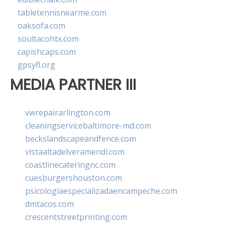
tabletennisnearme.com
oaksofa.com
soultacohtx.com
capishcaps.com
gpsyfl.org
MEDIA PARTNER III
vwrepairarlington.com
cleaningservicebaltimore-md.com
beckslandscapeandfence.com
vistaaltadelveramendi.com
coastlinecateringnc.com
cuesburgershouston.com
psicologiaespecializadaencampeche.com
dmtacos.com
crescentstreetprinting.com