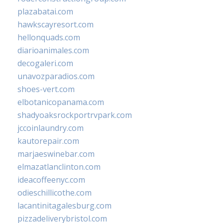
plazabatai.com
hawkscayresort.com
hellonquads.com
diarioanimales.com
decogaleri.com
unavozparadios.com
shoes-vert.com
elbotanicopanama.com
shadyoaksrockportrvpark.com
jccoinlaundry.com
kautorepair.com
marjaeswinebar.com
elmazatlanclinton.com
ideacoffeenyc.com
odieschillicothe.com
lacantinitagalesburg.com
pizzadeliverybristol.com