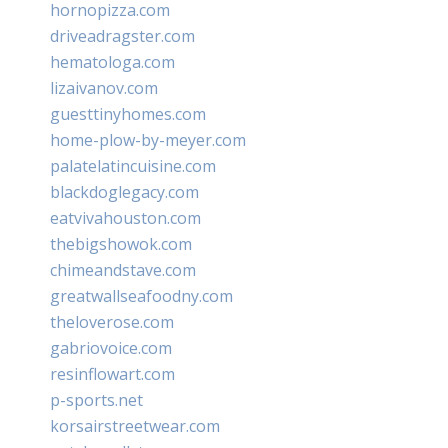
hornopizza.com
driveadragster.com
hematologa.com
lizaivanov.com
guesttinyhomes.com
home-plow-by-meyer.com
palatelatincuisine.com
blackdoglegacy.com
eatvivahouston.com
thebigshowok.com
chimeandstave.com
greatwallseafoodny.com
theloverose.com
gabriovoice.com
resinflowart.com
p-sports.net
korsairstreetwear.com