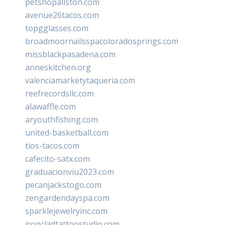
petshopallston.com
avenue26tacos.com
topgglasses.com
broadmoornailsspacoloradosprings.com
missblackpasadena.com
anneskitchen.org
valenciamarketytaqueria.com
reefrecordsllc.com
alawaffle.com
aryouthfishing.com
united-basketball.com
tios-tacos.com
cafecito-satx.com
graduacionviu2023.com
pecanjackstogo.com
zengardendayspa.com
sparklejewelryinc.com
ironcladtattoostudio.com