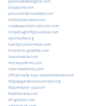
paolosdelibangkok.com
bobacove.com
phoone24brookfield.com
mickeybarmama.com
roadwayconstructioninc.com
shopdragonflyboutique.com
sportszilla.org
batchprovisionsbar.com
brasserie-gobette.com
musicrearte.com
morseysfarms.com
riverviewtennis.com
official-kelly-toys-squishmallows.com
displaygardenonsuncrest.org
bbq-empire-usa.com
feedstoreva.com
drogopets.com
ediblechalk.com