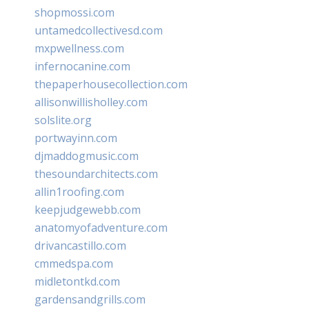
shopmossi.com
untamedcollectivesd.com
mxpwellness.com
infernocanine.com
thepaperhousecollection.com
allisonwillisholley.com
solslite.org
portwayinn.com
djmaddogmusic.com
thesoundarchitects.com
allin1roofing.com
keepjudgewebb.com
anatomyofadventure.com
drivancastillo.com
cmmedspa.com
midletontkd.com
gardensandgrills.com