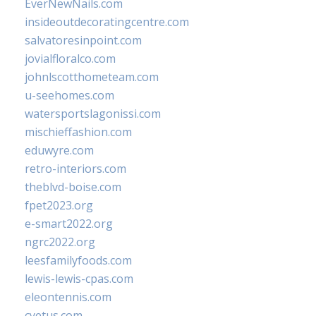
EverNewNails.com
insideoutdecoratingcentre.com
salvatoresinpoint.com
jovialfloralco.com
johnlscotthometeam.com
u-seehomes.com
watersportslagonissi.com
mischieffashion.com
eduwyre.com
retro-interiors.com
theblvd-boise.com
fpet2023.org
e-smart2022.org
ngrc2022.org
leesfamilyfoods.com
lewis-lewis-cpas.com
eleontennis.com
cyetus.com