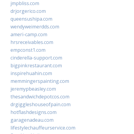
jmpbliss.com
drjorgerico.com
queensushipa.com
wendyweimerdds.com
ameri-camp.com
hrsreceivables.com
empconst1.com
cinderella-support.com
bigpinkrestaurant.com
inspirehuahin.com
memmingerspainting.com
jeremypbeasley.com
thesandwichdepotcos.com
drgiggleshouseofpain.com
hotflashdesigns.com
garagenadeau.com
lifestylechauffeurservice.com