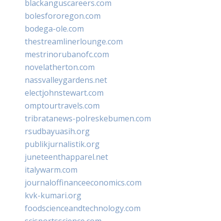
blackanguscareers.com
bolesfororegon.com
bodega-ole.com
thestreamlinerlounge.com
mestrinorubanofc.com
novelatherton.com
nassvalleygardens.net
electjohnstewart.com
omptourtravels.com
tribratanews-polreskebumen.com
rsudbayuasih.org
publikjurnalistik.org
juneteenthapparel.net
italywarm.com
journaloffinanceeconomics.com
kvk-kumari.org
foodscienceandtechnology.com
scisportsscience.com