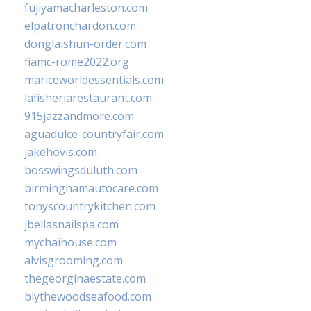
fujiyamacharleston.com
elpatronchardon.com
donglaishun-order.com
fiamc-rome2022.org
mariceworldessentials.com
lafisheriarestaurant.com
915jazzandmore.com
aguadulce-countryfair.com
jakehovis.com
bosswingsduluth.com
birminghamautocare.com
tonyscountrykitchen.com
jbellasnailspa.com
mychaihouse.com
alvisgrooming.com
thegeorginaestate.com
blythewoodseafood.com