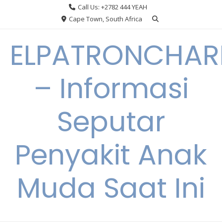
Skip
Call Us: +2782 444 YEAH
to
Cape Town, South Africa
content
ELPATRONCHA
– Informasi
Seputar
Penyakit Anak
Muda Saat Ini