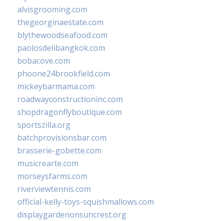
alvisgrooming.com
thegeorginaestate.com
blythewoodseafood.com
paolosdelibangkok.com
bobacove.com
phoone24brookfield.com
mickeybarmama.com
roadwayconstructioninc.com
shopdragonflyboutique.com
sportszilla.org
batchprovisionsbar.com
brasserie-gobette.com
musicrearte.com
morseysfarms.com
riverviewtennis.com
official-kelly-toys-squishmallows.com
displaygardenonsuncrest.org