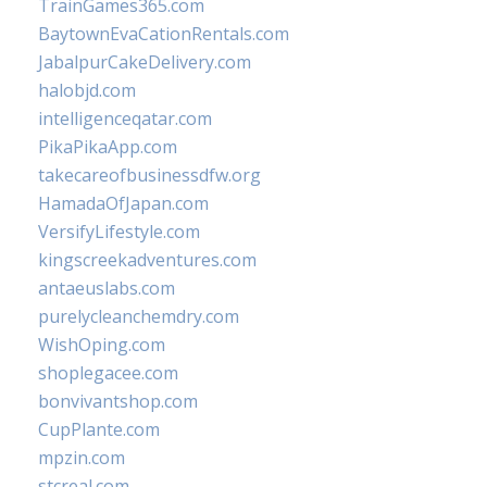
TrainGames365.com
BaytownEvaCationRentals.com
JabalpurCakeDelivery.com
halobjd.com
intelligenceqatar.com
PikaPikaApp.com
takecareofbusinessdfw.org
HamadaOfJapan.com
VersifyLifestyle.com
kingscreekadventures.com
antaeuslabs.com
purelycleanchemdry.com
WishOping.com
shoplegacee.com
bonvivantshop.com
CupPlante.com
mpzin.com
stcreal.com