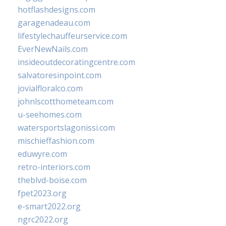
hotflashdesigns.com
garagenadeau.com
lifestylechauffeurservice.com
EverNewNails.com
insideoutdecoratingcentre.com
salvatoresinpoint.com
jovialfloralco.com
johnlscotthometeam.com
u-seehomes.com
watersportslagonissi.com
mischieffashion.com
eduwyre.com
retro-interiors.com
theblvd-boise.com
fpet2023.org
e-smart2022.org
ngrc2022.org