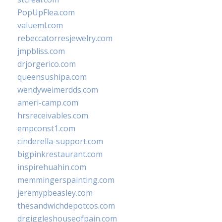
PopUpFlea.com
valueml.com
rebeccatorresjewelry.com
jmpbliss.com
drjorgerico.com
queensushipa.com
wendyweimerdds.com
ameri-camp.com
hrsreceivables.com
empconst1.com
cinderella-support.com
bigpinkrestaurant.com
inspirehuahin.com
memmingerspainting.com
jeremypbeasley.com
thesandwichdepotcos.com
drgiggleshouseofpain.com