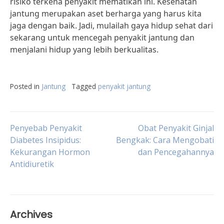
risiko terkena penyakit mematikan ini. Kesehatan
jantung merupakan aset berharga yang harus kita
jaga dengan baik. Jadi, mulailah gaya hidup sehat dari
sekarang untuk mencegah penyakit jantung dan
menjalani hidup yang lebih berkualitas.
Posted in
Jantung
Tagged
penyakit jantung
Post
Penyebab Penyakit
Obat Penyakit Ginjal
Diabetes Insipidus:
Bengkak: Cara Mengobati
Kekurangan Hormon
dan Pencegahannya
navigation
Antidiuretik
Archives