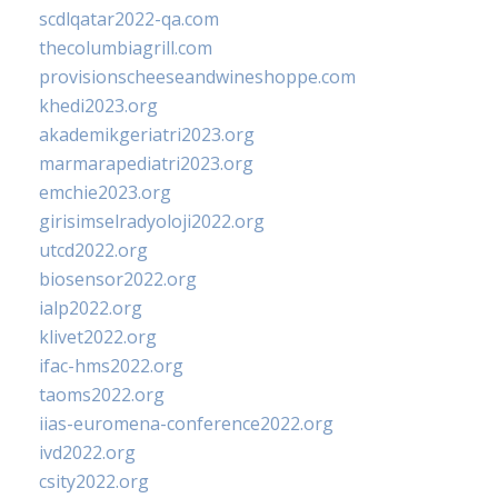
scdlqatar2022-qa.com
thecolumbiagrill.com
provisionscheeseandwineshoppe.com
khedi2023.org
akademikgeriatri2023.org
marmarapediatri2023.org
emchie2023.org
girisimselradyoloji2022.org
utcd2022.org
biosensor2022.org
ialp2022.org
klivet2022.org
ifac-hms2022.org
taoms2022.org
iias-euromena-conference2022.org
ivd2022.org
csity2022.org