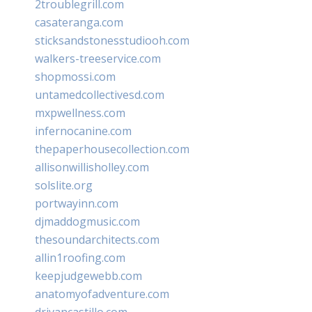
2troublegrill.com
casateranga.com
sticksandstonesstudiooh.com
walkers-treeservice.com
shopmossi.com
untamedcollectivesd.com
mxpwellness.com
infernocanine.com
thepaperhousecollection.com
allisonwillisholley.com
solslite.org
portwayinn.com
djmaddogmusic.com
thesoundarchitects.com
allin1roofing.com
keepjudgewebb.com
anatomyofadventure.com
drivancastillo.com