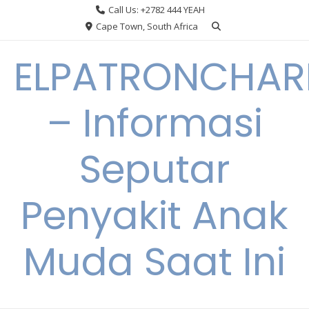
Skip
Call Us: +2782 444 YEAH
to
Cape Town, South Africa
content
ELPATRONCHA
– Informasi
Seputar
Penyakit Anak
Muda Saat Ini