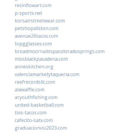
resinflowart.com
p-sports.net
korsairstreetwear.com
petshopallston.com
avenue26tacos.com
topgglasses.com
broadmoornailsspacoloradosprings.com
missblackpasadena.com
anneskitchen.org
valenciamarketytaqueria.com
reefrecordsllc.com
alawaffle.com
aryouthfishing.com
united-basketball.com
tios-tacos.com
cafecito-satx.com
graduacionviu2023.com