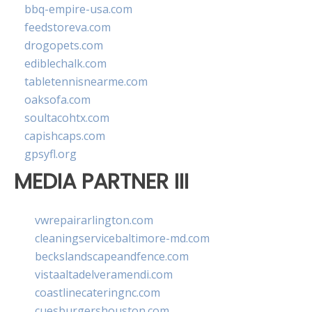
bbq-empire-usa.com
feedstoreva.com
drogopets.com
ediblechalk.com
tabletennisnearme.com
oaksofa.com
soultacohtx.com
capishcaps.com
gpsyfl.org
MEDIA PARTNER III
vwrepairarlington.com
cleaningservicebaltimore-md.com
beckslandscapeandfence.com
vistaaltadelveramendi.com
coastlinecateringnc.com
cuesburgershouston.com