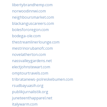
libertybrandhemp.com
norwoodinnwi.com
neighboursmarket.com
blackanguscareers.com
bolesfororegon.com
bodega-ole.com
thestreamlinerlounge.com
mestrinorubanofc.com
novelatherton.com
nassvalleygardens.net
electjohnstewart.com
omptourtravels.com
tribratanews-polreskebumen.com
rsudbayuasih.org
publikjurnalistik.org
juneteenthapparel.net
italywarm.com