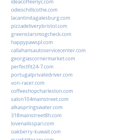
ideacoffeenyc.com
odieschillicothe.com
lacantinitagalesburg.com
pizzadeliverybristol.com
greenstarsmogcheck.com
happypawspl.com
callahansautoservicecenter.com
georgiascornermarket.com
perfectfit24-7.com
portugalprivatedriver.com
von-racer.com
coffeeshopcharleston.com
salon104mainstreet.com
alkaspringswater.com
318mainstreet8h.com
lovenailsspari.com
oakberry-kuwait.com
quartzliterary.com