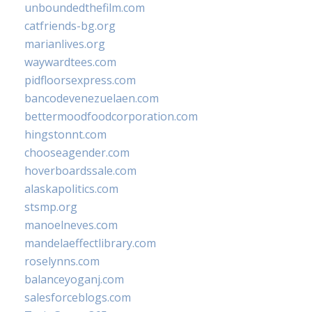
unboundedthefilm.com
catfriends-bg.org
marianlives.org
waywardtees.com
pidfloorsexpress.com
bancodevenezuelaen.com
bettermoodfoodcorporation.com
hingstonnt.com
chooseagender.com
hoverboardssale.com
alaskapolitics.com
stsmp.org
manoelneves.com
mandelaeffectlibrary.com
roselynns.com
balanceyoganj.com
salesforceblogs.com