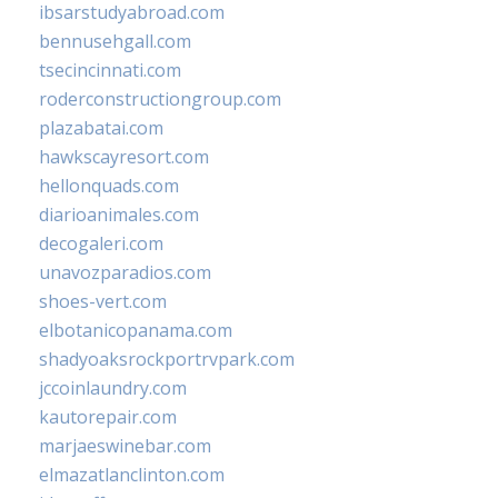
ibsarstudyabroad.com
bennusehgall.com
tsecincinnati.com
roderconstructiongroup.com
plazabatai.com
hawkscayresort.com
hellonquads.com
diarioanimales.com
decogaleri.com
unavozparadios.com
shoes-vert.com
elbotanicopanama.com
shadyoaksrockportrvpark.com
jccoinlaundry.com
kautorepair.com
marjaeswinebar.com
elmazatlanclinton.com