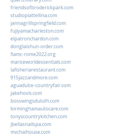
friendsofbroderickpark.com
studiopiattellina.com
jannagrillspringfield.com
fujiyamacharleston.com
elpatronchardon.com
donglaishun-order.com
fiamc-rome2022.org
mariceworldessentials.com
lafisheriarestaurant.com
915jazzandmore.com
aguadulce-countryfair.com
jakehovis.com
bosswingsduluth.com
birminghamautocare.com
tonyscountrykitchen.com
jbellasnailspa.com
mychaihouse.com