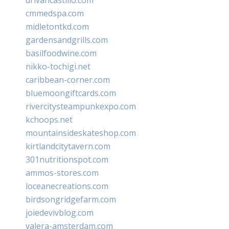
cmmedspa.com
midletontkd.com
gardensandgrills.com
basilfoodwine.com
nikko-tochigi.net
caribbean-corner.com
bluemoongiftcards.com
rivercitysteampunkexpo.com
kchoops.net
mountainsideskateshop.com
kirtlandcitytavern.com
301nutritionspot.com
ammos-stores.com
loceanecreations.com
birdsongridgefarm.com
joiedevivblog.com
valera-amsterdam.com