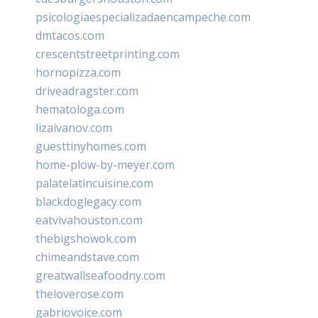
psicologiaespecializadaencampeche.com
dmtacos.com
crescentstreetprinting.com
hornopizza.com
driveadragster.com
hematologa.com
lizaivanov.com
guesttinyhomes.com
home-plow-by-meyer.com
palatelatincuisine.com
blackdoglegacy.com
eatvivahouston.com
thebigshowok.com
chimeandstave.com
greatwallseafoodny.com
theloverose.com
gabriovoice.com