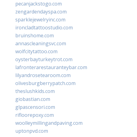
pecanjackstogo.com
zengardendayspa.com
sparklejewelryinc.com
ironcladtattoostudio.com
bruinshome.com
annascleaningsvc.com
wolfcitytattoo.com
oysterbayturkeytrot.com
lafronterarestauranteybar.com
lilyandrosetearoom.com
olivesburgberrypatch.com
theslushkids.com
giobastian.com
glpascensori.com
rifloorepoxy.com
woolleymillingandpaving.com
uptonpvd.com