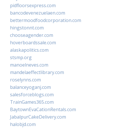
pidfloorsexpress.com
bancodevenezuelaen.com
bettermoodfoodcorporation.com
hingstonnt.com
chooseagender.com
hoverboardssale.com
alaskapolitics.com
stsmp.org
manoelneves.com
mandelaeffectlibrary.com
roselynns.com
balanceyoganj.com
salesforceblogs.com
TrainGames365.com
BaytownEvaCationRentals.com
JabalpurCakeDelivery.com
halobjd.com