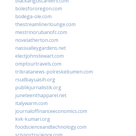
blackanguscareers.com
bolesfororegon.com
bodega-ole.com
thestreamlinerlounge.com
mestrinorubanofc.com
novelatherton.com
nassvalleygardens.net
electjohnstewart.com
omptourtravels.com
tribratanews-polreskebumen.com
rsudbayuasih.org
publikjurnalistik.org
juneteenthapparel.net
italywarm.com
journaloffinanceeconomics.com
kvk-kumari.org
foodscienceandtechnology.com
scisportsscience.com