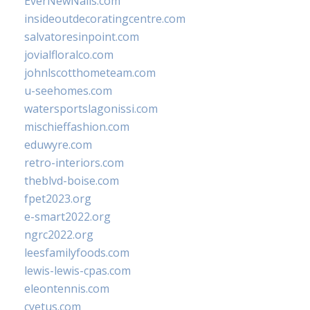
EverNewNails.com
insideoutdecoratingcentre.com
salvatoresinpoint.com
jovialfloralco.com
johnlscotthometeam.com
u-seehomes.com
watersportslagonissi.com
mischieffashion.com
eduwyre.com
retro-interiors.com
theblvd-boise.com
fpet2023.org
e-smart2022.org
ngrc2022.org
leesfamilyfoods.com
lewis-lewis-cpas.com
eleontennis.com
cyetus.com