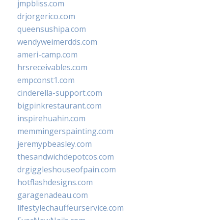
jmpbliss.com
drjorgerico.com
queensushipa.com
wendyweimerdds.com
ameri-camp.com
hrsreceivables.com
empconst1.com
cinderella-support.com
bigpinkrestaurant.com
inspirehuahin.com
memmingerspainting.com
jeremypbeasley.com
thesandwichdepotcos.com
drgiggleshouseofpain.com
hotflashdesigns.com
garagenadeau.com
lifestylechauffeurservice.com