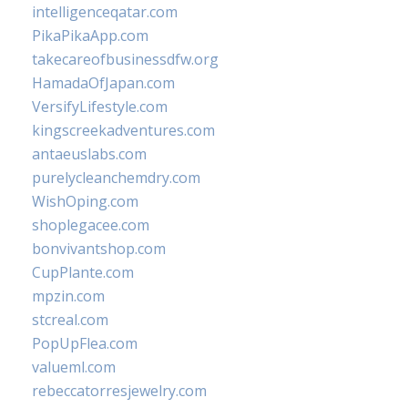
intelligenceqatar.com
PikaPikaApp.com
takecareofbusinessdfw.org
HamadaOfJapan.com
VersifyLifestyle.com
kingscreekadventures.com
antaeuslabs.com
purelycleanchemdry.com
WishOping.com
shoplegacee.com
bonvivantshop.com
CupPlante.com
mpzin.com
stcreal.com
PopUpFlea.com
valueml.com
rebeccatorresjewelry.com