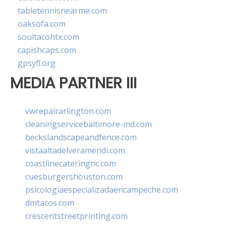
tabletennisnearme.com
oaksofa.com
soultacohtx.com
capishcaps.com
gpsyfl.org
MEDIA PARTNER III
vwrepairarlington.com
cleaningservicebaltimore-md.com
beckslandscapeandfence.com
vistaaltadelveramendi.com
coastlinecateringnc.com
cuesburgershouston.com
psicologiaespecializadaencampeche.com
dmtacos.com
crescentstreetprinting.com