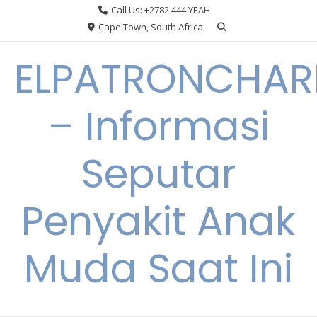
Skip
Call Us: +2782 444 YEAH
to
Cape Town, South Africa
content
ELPATRONCHA
– Informasi
Seputar
Penyakit Anak
Muda Saat Ini