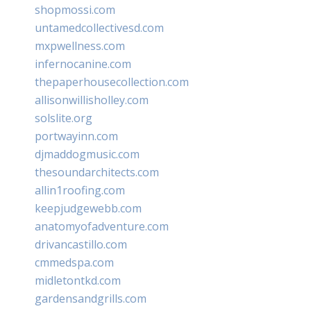
shopmossi.com
untamedcollectivesd.com
mxpwellness.com
infernocanine.com
thepaperhousecollection.com
allisonwillisholley.com
solslite.org
portwayinn.com
djmaddogmusic.com
thesoundarchitects.com
allin1roofing.com
keepjudgewebb.com
anatomyofadventure.com
drivancastillo.com
cmmedspa.com
midletontkd.com
gardensandgrills.com