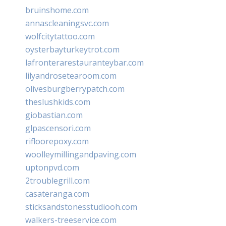
bruinshome.com
annascleaningsvc.com
wolfcitytattoo.com
oysterbayturkeytrot.com
lafronterarestauranteybar.com
lilyandrosetearoom.com
olivesburgberrypatch.com
theslushkids.com
giobastian.com
glpascensori.com
rifloorepoxy.com
woolleymillingandpaving.com
uptonpvd.com
2troublegrill.com
casateranga.com
sticksandstonesstudiooh.com
walkers-treeservice.com