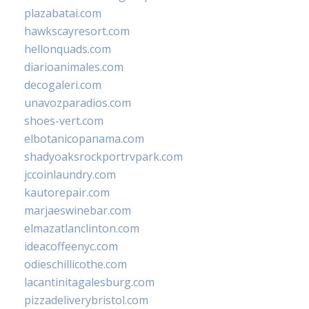
plazabatai.com
hawkscayresort.com
hellonquads.com
diarioanimales.com
decogaleri.com
unavozparadios.com
shoes-vert.com
elbotanicopanama.com
shadyoaksrockportrvpark.com
jccoinlaundry.com
kautorepair.com
marjaeswinebar.com
elmazatlanclinton.com
ideacoffeenyc.com
odieschillicothe.com
lacantinitagalesburg.com
pizzadeliverybristol.com