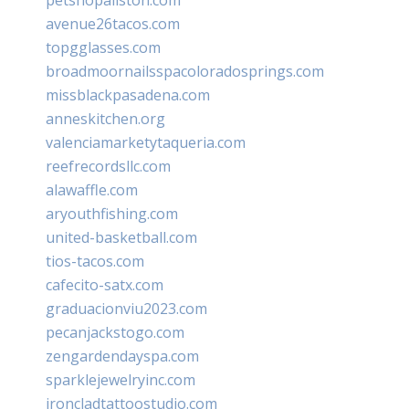
avenue26tacos.com
topgglasses.com
broadmoornailsspacoloradosprings.com
missblackpasadena.com
anneskitchen.org
valenciamarketytaqueria.com
reefrecordsllc.com
alawaffle.com
aryouthfishing.com
united-basketball.com
tios-tacos.com
cafecito-satx.com
graduacionviu2023.com
pecanjackstogo.com
zengardendayspa.com
sparklejewelryinc.com
ironcladtattoostudio.com