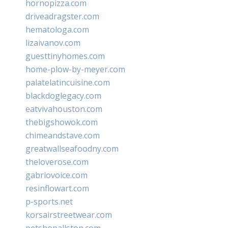
hornopizza.com
driveadragster.com
hematologa.com
lizaivanov.com
guesttinyhomes.com
home-plow-by-meyer.com
palatelatincuisine.com
blackdoglegacy.com
eatvivahouston.com
thebigshowok.com
chimeandstave.com
greatwallseafoodny.com
theloverose.com
gabriovoice.com
resinflowart.com
p-sports.net
korsairstreetwear.com
petshopallston.com