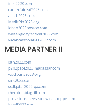
imkl2023.com
careerfaircsd2023.com
apsth2023.com
MedItRio2023.org
lcicon2023boston.com
waitangidayfestival2022.com
vacancesscolaires2022.com
MEDIA PARTNER II
isth2022.com
p2b2pabi2023-makassar.com
wocfparis2023.org
sinc2023.com
scdlqatar2022-qa.com
thecolumbiagrill.com
provisionscheeseandwineshoppe.com
khedi2023.org