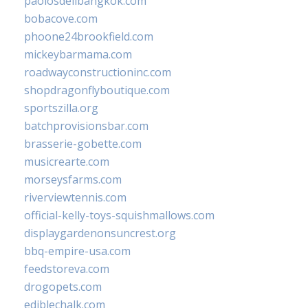
paolosdelibangkok.com
bobacove.com
phoone24brookfield.com
mickeybarmama.com
roadwayconstructioninc.com
shopdragonflyboutique.com
sportszilla.org
batchprovisionsbar.com
brasserie-gobette.com
musicrearte.com
morseysfarms.com
riverviewtennis.com
official-kelly-toys-squishmallows.com
displaygardenonsuncrest.org
bbq-empire-usa.com
feedstoreva.com
drogopets.com
ediblechalk.com