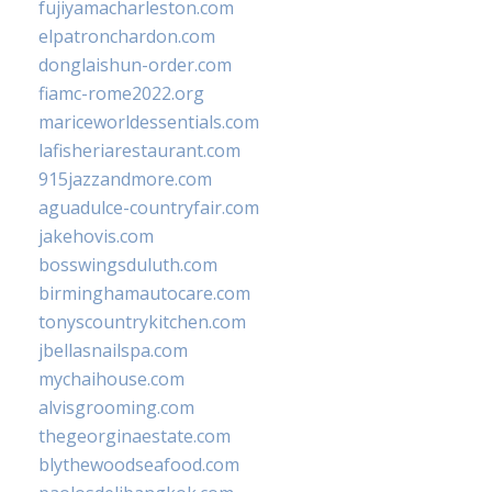
fujiyamacharleston.com
elpatronchardon.com
donglaishun-order.com
fiamc-rome2022.org
mariceworldessentials.com
lafisheriarestaurant.com
915jazzandmore.com
aguadulce-countryfair.com
jakehovis.com
bosswingsduluth.com
birminghamautocare.com
tonyscountrykitchen.com
jbellasnailspa.com
mychaihouse.com
alvisgrooming.com
thegeorginaestate.com
blythewoodseafood.com