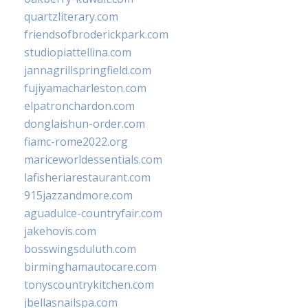
quartzliterary.com
friendsofbroderickpark.com
studiopiattellina.com
jannagrillspringfield.com
fujiyamacharleston.com
elpatronchardon.com
donglaishun-order.com
fiamc-rome2022.org
mariceworldessentials.com
lafisheriarestaurant.com
915jazzandmore.com
aguadulce-countryfair.com
jakehovis.com
bosswingsduluth.com
birminghamautocare.com
tonyscountrykitchen.com
jbellasnailspa.com