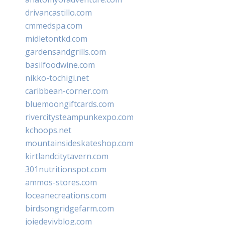
drivancastillo.com
cmmedspa.com
midletontkd.com
gardensandgrills.com
basilfoodwine.com
nikko-tochigi.net
caribbean-corner.com
bluemoongiftcards.com
rivercitysteampunkexpo.com
kchoops.net
mountainsideskateshop.com
kirtlandcitytavern.com
301nutritionspot.com
ammos-stores.com
loceanecreations.com
birdsongridgefarm.com
joiedevivblog.com