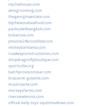
mychaihouse.com
alvisgrooming.com
thegeorginaestate.com
blythewoodseafood.com
paolosdelibangkok.com
bobacove.com
phoone24brookfield.com
mickeybarmama.com
roadwayconstructioninc.com
shopdragonflyboutique.com
sportszilla.org
batchprovisionsbar.com
brasserie-gobette.com
musicrearte.com
morseysfarms.com
riverviewtennis.com
official-kelly-toys-squishmallows.com