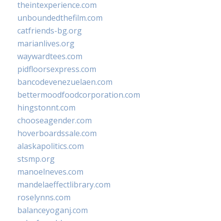
theintexperience.com
unboundedthefilm.com
catfriends-bg.org
marianlives.org
waywardtees.com
pidfloorsexpress.com
bancodevenezuelaen.com
bettermoodfoodcorporation.com
hingstonnt.com
chooseagender.com
hoverboardssale.com
alaskapolitics.com
stsmp.org
manoelneves.com
mandelaeffectlibrary.com
roselynns.com
balanceyoganj.com