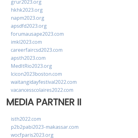
grur2023.org
hkhk2023.org
napm2023.org
apsdfd2023.org
forumausape2023.com
imkl2023.com
careerfaircsd2023.com
apsth2023.com
MedItRio2023.org
lcicon2023boston.com
waitangidayfestival2022.com
vacancesscolaires2022.com
MEDIA PARTNER II
isth2022.com
p2b2pabi2023-makassar.com
wocfparis2023.org