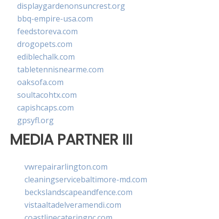
displaygardenonsuncrest.org
bbq-empire-usa.com
feedstoreva.com
drogopets.com
ediblechalk.com
tabletennisnearme.com
oaksofa.com
soultacohtx.com
capishcaps.com
gpsyfl.org
MEDIA PARTNER III
vwrepairarlington.com
cleaningservicebaltimore-md.com
beckslandscapeandfence.com
vistaaltadelveramendi.com
coastlinecateringnc.com