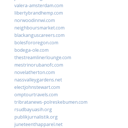
valera-amsterdam.com
libertybrandhemp.com
norwoodinnwi.com
neighboursmarket.com
blackanguscareers.com
bolesfororegon.com
bodega-ole.com
thestreamlinerlounge.com
mestrinorubanofc.com
novelatherton.com
nassvalleygardens.net
electjohnstewart.com
omptourtravels.com
tribratanews-polreskebumen.com
rsudbayuasih.org
publikjurnalistik.org
juneteenthapparel.net