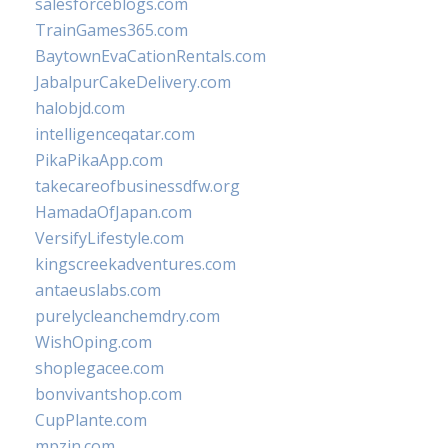
salesforceblogs.com
TrainGames365.com
BaytownEvaCationRentals.com
JabalpurCakeDelivery.com
halobjd.com
intelligenceqatar.com
PikaPikaApp.com
takecareofbusinessdfw.org
HamadaOfJapan.com
VersifyLifestyle.com
kingscreekadventures.com
antaeuslabs.com
purelycleanchemdry.com
WishOping.com
shoplegacee.com
bonvivantshop.com
CupPlante.com
mpzin.com