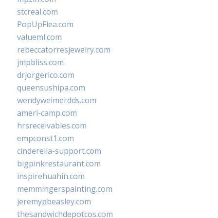
stcreal.com
PopUpFlea.com
valueml.com
rebeccatorresjewelry.com
jmpbliss.com
drjorgerico.com
queensushipa.com
wendyweimerdds.com
ameri-camp.com
hrsreceivables.com
empconst1.com
cinderella-support.com
bigpinkrestaurant.com
inspirehuahin.com
memmingerspainting.com
jeremypbeasley.com
thesandwichdepotcos.com