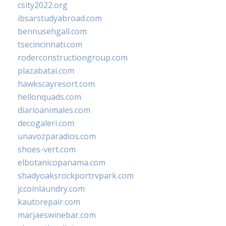
csity2022.org
ibsarstudyabroad.com
bennusehgall.com
tsecincinnati.com
roderconstructiongroup.com
plazabatai.com
hawkscayresort.com
hellonquads.com
diarioanimales.com
decogaleri.com
unavozparadios.com
shoes-vert.com
elbotanicopanama.com
shadyoaksrockportrvpark.com
jccoinlaundry.com
kautorepair.com
marjaeswinebar.com