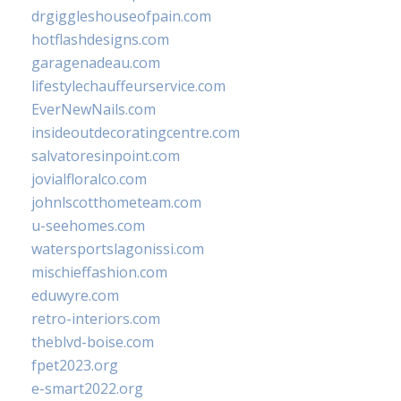
drgiggleshouseofpain.com
hotflashdesigns.com
garagenadeau.com
lifestylechauffeurservice.com
EverNewNails.com
insideoutdecoratingcentre.com
salvatoresinpoint.com
jovialfloralco.com
johnlscotthometeam.com
u-seehomes.com
watersportslagonissi.com
mischieffashion.com
eduwyre.com
retro-interiors.com
theblvd-boise.com
fpet2023.org
e-smart2022.org