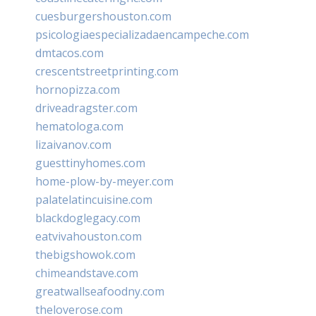
cuesburgershouston.com
psicologiaespecializadaencampeche.com
dmtacos.com
crescentstreetprinting.com
hornopizza.com
driveadragster.com
hematologa.com
lizaivanov.com
guesttinyhomes.com
home-plow-by-meyer.com
palatelatincuisine.com
blackdoglegacy.com
eatvivahouston.com
thebigshowok.com
chimeandstave.com
greatwallseafoodny.com
theloverose.com