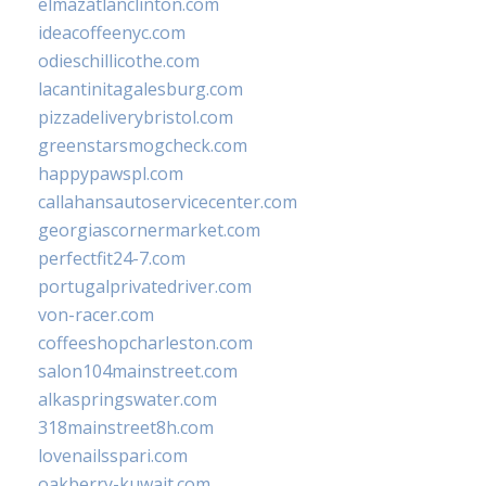
elmazatlanclinton.com
ideacoffeenyc.com
odieschillicothe.com
lacantinitagalesburg.com
pizzadeliverybristol.com
greenstarsmogcheck.com
happypawspl.com
callahansautoservicecenter.com
georgiascornermarket.com
perfectfit24-7.com
portugalprivatedriver.com
von-racer.com
coffeeshopcharleston.com
salon104mainstreet.com
alkaspringswater.com
318mainstreet8h.com
lovenailsspari.com
oakberry-kuwait.com