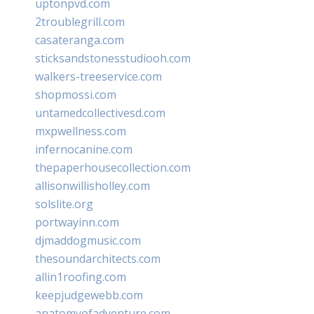
uptonpvd.com
2troublegrill.com
casateranga.com
sticksandstonesstudiooh.com
walkers-treeservice.com
shopmossi.com
untamedcollectivesd.com
mxpwellness.com
infernocanine.com
thepaperhousecollection.com
allisonwillisholley.com
solslite.org
portwayinn.com
djmaddogmusic.com
thesoundarchitects.com
allin1roofing.com
keepjudgewebb.com
anatomyofadventure.com