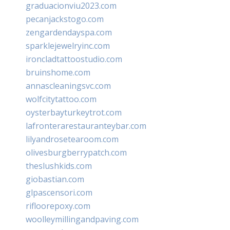
graduacionviu2023.com
pecanjackstogo.com
zengardendayspa.com
sparklejewelryinc.com
ironcladtattoostudio.com
bruinshome.com
annascleaningsvc.com
wolfcitytattoo.com
oysterbayturkeytrot.com
lafronterarestauranteybar.com
lilyandrosetearoom.com
olivesburgberrypatch.com
theslushkids.com
giobastian.com
glpascensori.com
rifloorepoxy.com
woolleymillingandpaving.com