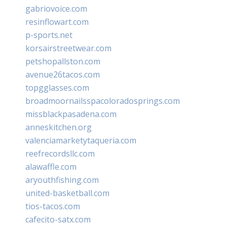
gabriovoice.com
resinflowart.com
p-sports.net
korsairstreetwear.com
petshopallston.com
avenue26tacos.com
topgglasses.com
broadmoornailsspacoloradosprings.com
missblackpasadena.com
anneskitchen.org
valenciamarketytaqueria.com
reefrecordsllc.com
alawaffle.com
aryouthfishing.com
united-basketball.com
tios-tacos.com
cafecito-satx.com