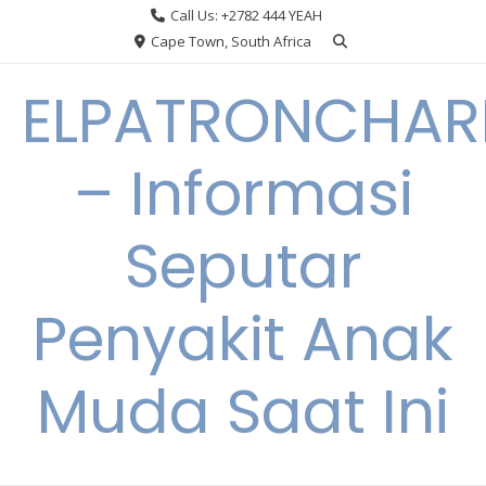
Skip
Call Us: +2782 444 YEAH
to
Cape Town, South Africa
content
ELPATRONCHA
– Informasi
Seputar
Penyakit Anak
Muda Saat Ini