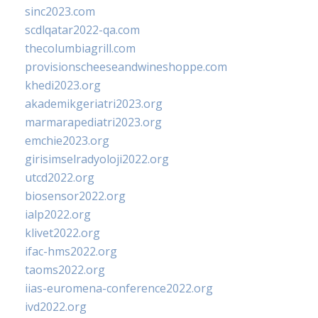
sinc2023.com
scdlqatar2022-qa.com
thecolumbiagrill.com
provisionscheeseandwineshoppe.com
khedi2023.org
akademikgeriatri2023.org
marmarapediatri2023.org
emchie2023.org
girisimselradyoloji2022.org
utcd2022.org
biosensor2022.org
ialp2022.org
klivet2022.org
ifac-hms2022.org
taoms2022.org
iias-euromena-conference2022.org
ivd2022.org