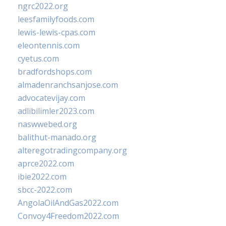
ngrc2022.org
leesfamilyfoods.com
lewis-lewis-cpas.com
eleontennis.com
cyetus.com
bradfordshops.com
almadenranchsanjose.com
advocatevijay.com
adlibilimler2023.com
naswwebed.org
balithut-manado.org
alteregotradingcompany.org
aprce2022.com
ibie2022.com
sbcc-2022.com
AngolaOilAndGas2022.com
Convoy4Freedom2022.com