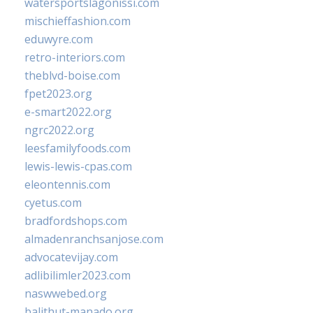
watersportslagonissi.com
mischieffashion.com
eduwyre.com
retro-interiors.com
theblvd-boise.com
fpet2023.org
e-smart2022.org
ngrc2022.org
leesfamilyfoods.com
lewis-lewis-cpas.com
eleontennis.com
cyetus.com
bradfordshops.com
almadenranchsanjose.com
advocatevijay.com
adlibilimler2023.com
naswwebed.org
balithut-manado.org