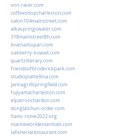
von-racer.com
coffeeshopcharleston.com
salon104mainstreet.com
alkaspringswater.com
318mainstreet8h.com
lovenailsspari.com
oakberry-kuwait.com
quartzliterary.com
friendsofbroderickpark.com
studiopiattellina.com
jannagrillspringfield.com
fujiyamacharleston.com
elpatronchardon.com
donglaishun-order.com
fiamc-rome2022.org
mariceworldessentials.com
lafisheriarestaurant.com