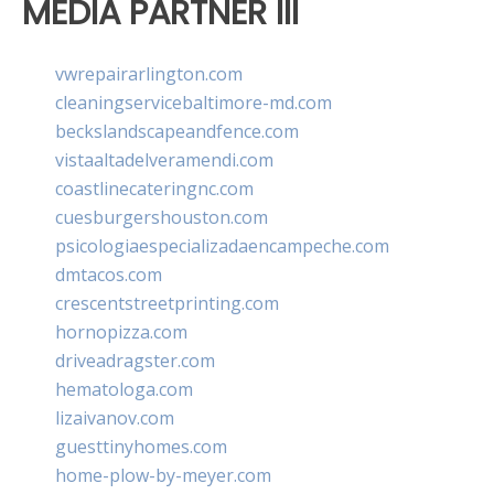
MEDIA PARTNER III
vwrepairarlington.com
cleaningservicebaltimore-md.com
beckslandscapeandfence.com
vistaaltadelveramendi.com
coastlinecateringnc.com
cuesburgershouston.com
psicologiaespecializadaencampeche.com
dmtacos.com
crescentstreetprinting.com
hornopizza.com
driveadragster.com
hematologa.com
lizaivanov.com
guesttinyhomes.com
home-plow-by-meyer.com