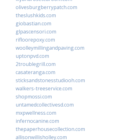
olivesburgberrypatch.com
theslushkids.com
giobastian.com
glpascensori.com
rifloorepoxy.com
woolleymillingandpaving.com
uptonpvd.com
2troublegrill.com
casateranga.com
sticksandstonesstudiooh.com
walkers-treeservice.com
shopmossi.com
untamedcollectivesd.com
mxpwellness.com
infernocanine.com
thepaperhousecollection.com
allisonwillisholley.com