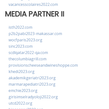
vacancesscolaires2022.com
MEDIA PARTNER II
isth2022.com
p2b2pabi2023-makassar.com
wocfparis2023.org
sinc2023.com
scdlqatar2022-qa.com
thecolumbiagrill.com
provisionscheeseandwineshoppe.com
khedi2023.org
akademikgeriatri2023.org
marmarapediatri2023.org
emchie2023.org
girisimselradyoloji2022.org
utcd2022.org