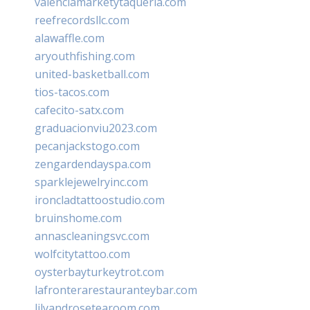
valenciamarketytaqueria.com
reefrecordsllc.com
alawaffle.com
aryouthfishing.com
united-basketball.com
tios-tacos.com
cafecito-satx.com
graduacionviu2023.com
pecanjackstogo.com
zengardendayspa.com
sparklejewelryinc.com
ironcladtattoostudio.com
bruinshome.com
annascleaningsvc.com
wolfcitytattoo.com
oysterbayturkeytrot.com
lafronterarestauranteybar.com
lilyandrosetearoom.com