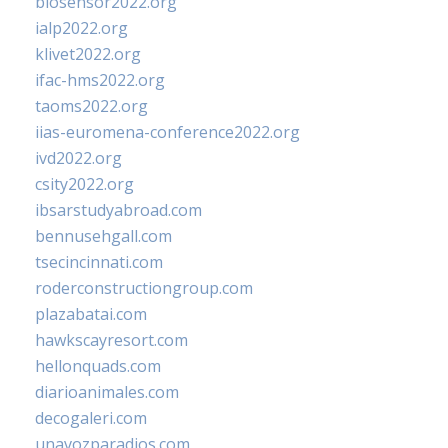
biosensor2022.org
ialp2022.org
klivet2022.org
ifac-hms2022.org
taoms2022.org
iias-euromena-conference2022.org
ivd2022.org
csity2022.org
ibsarstudyabroad.com
bennusehgall.com
tsecincinnati.com
roderconstructiongroup.com
plazabatai.com
hawkscayresort.com
hellonquads.com
diarioanimales.com
decogaleri.com
unavozparadios.com