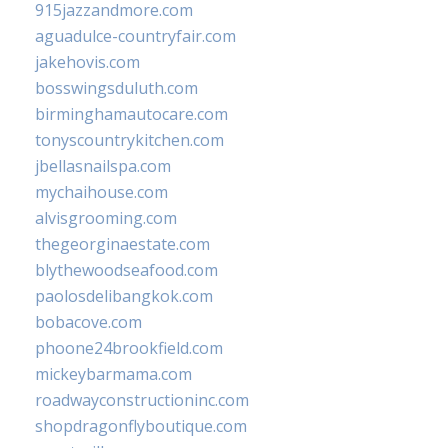
915jazzandmore.com
aguadulce-countryfair.com
jakehovis.com
bosswingsduluth.com
birminghamautocare.com
tonyscountrykitchen.com
jbellasnailspa.com
mychaihouse.com
alvisgrooming.com
thegeorginaestate.com
blythewoodseafood.com
paolosdelibangkok.com
bobacove.com
phoone24brookfield.com
mickeybarmama.com
roadwayconstructioninc.com
shopdragonflyboutique.com