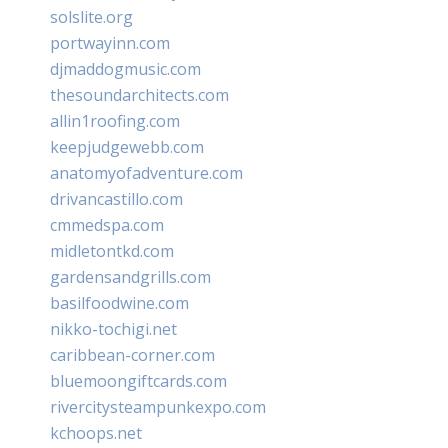
solslite.org
portwayinn.com
djmaddogmusic.com
thesoundarchitects.com
allin1roofing.com
keepjudgewebb.com
anatomyofadventure.com
drivancastillo.com
cmmedspa.com
midletontkd.com
gardensandgrills.com
basilfoodwine.com
nikko-tochigi.net
caribbean-corner.com
bluemoongiftcards.com
rivercitysteampunkexpo.com
kchoops.net