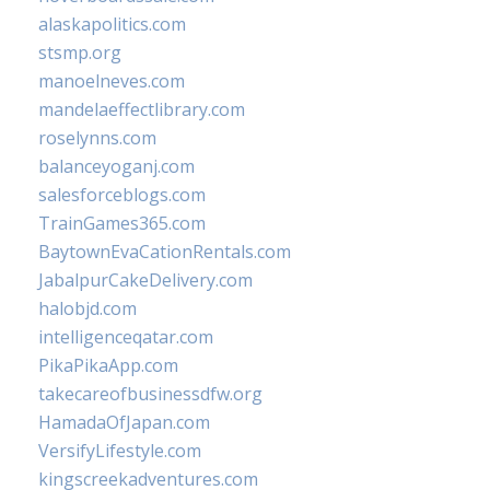
alaskapolitics.com
stsmp.org
manoelneves.com
mandelaeffectlibrary.com
roselynns.com
balanceyoganj.com
salesforceblogs.com
TrainGames365.com
BaytownEvaCationRentals.com
JabalpurCakeDelivery.com
halobjd.com
intelligenceqatar.com
PikaPikaApp.com
takecareofbusinessdfw.org
HamadaOfJapan.com
VersifyLifestyle.com
kingscreekadventures.com