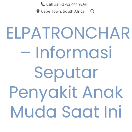
Skip
Call Us: +2782 444 YEAH
to
Cape Town, South Africa
content
ELPATRONCHA
– Informasi
Seputar
Penyakit Anak
Muda Saat Ini