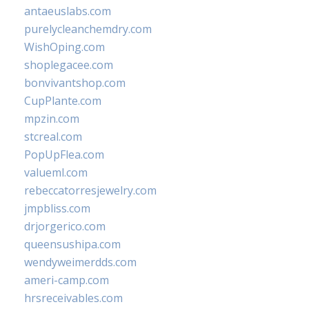
antaeuslabs.com
purelycleanchemdry.com
WishOping.com
shoplegacee.com
bonvivantshop.com
CupPlante.com
mpzin.com
stcreal.com
PopUpFlea.com
valueml.com
rebeccatorresjewelry.com
jmpbliss.com
drjorgerico.com
queensushipa.com
wendyweimerdds.com
ameri-camp.com
hrsreceivables.com