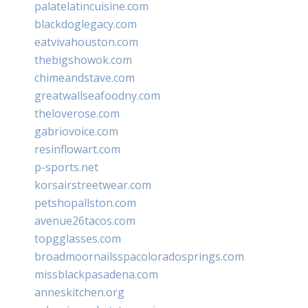
palatelatincuisine.com
blackdoglegacy.com
eatvivahouston.com
thebigshowok.com
chimeandstave.com
greatwallseafoodny.com
theloverose.com
gabriovoice.com
resinflowart.com
p-sports.net
korsairstreetwear.com
petshopallston.com
avenue26tacos.com
topgglasses.com
broadmoornailsspacoloradosprings.com
missblackpasadena.com
anneskitchen.org