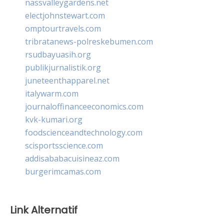
nassvalleygardens.net
electjohnstewart.com
omptourtravels.com
tribratanews-polreskebumen.com
rsudbayuasih.org
publikjurnalistik.org
juneteenthapparel.net
italywarm.com
journaloffinanceeconomics.com
kvk-kumari.org
foodscienceandtechnology.com
scisportsscience.com
addisababacuisineaz.com
burgerimcamas.com
Link Alternatif