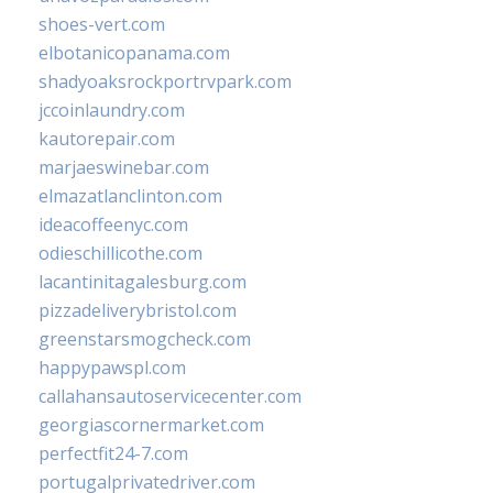
shoes-vert.com
elbotanicopanama.com
shadyoaksrockportrvpark.com
jccoinlaundry.com
kautorepair.com
marjaeswinebar.com
elmazatlanclinton.com
ideacoffeenyc.com
odieschillicothe.com
lacantinitagalesburg.com
pizzadeliverybristol.com
greenstarsmogcheck.com
happypawspl.com
callahansautoservicecenter.com
georgiascornermarket.com
perfectfit24-7.com
portugalprivatedriver.com