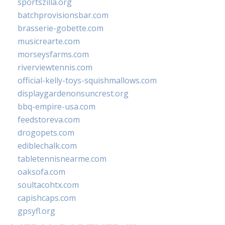
sportszilla.org
batchprovisionsbar.com
brasserie-gobette.com
musicrearte.com
morseysfarms.com
riverviewtennis.com
official-kelly-toys-squishmallows.com
displaygardenonsuncrest.org
bbq-empire-usa.com
feedstoreva.com
drogopets.com
ediblechalk.com
tabletennisnearme.com
oaksofa.com
soultacohtx.com
capishcaps.com
gpsyfl.org