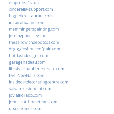
empconst1.com
cinderella-support.com
bigpinkrestaurant.com
inspirehuahin.com
memmingerspainting.com
jeremypbeasley.com
thesandwichdepotcos.com
drgiggleshouseofpain.com
hotflashdesigns.com
garagenadeau.com
lifestylechauffeurservice.com
EverNewNails.com
insideoutdecoratingcentre.com
salvatoresinpoint.com
jovialfloralco.com
johnlscotthometeam.com
u-seehomes.com