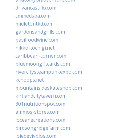
drivancastillo.com
cmmedspa.com
midletontkd.com
gardensandgrills.com
basilfoodwine.com
nikko-tochigi.net
caribbean-corner.com
bluemoongiftcards.com
rivercitysteampunkexpo.com
kchoops.net
mountainsideskateshop.com
kirtlandcitytavern.com
301nutritionspot.com
ammos-stores.com
loceanecreations.com
birdsongridgefarm.com
joiedevivblog.com