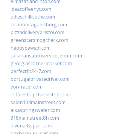
elmazatlanclinton.com
ideacoffeenyc.com
odieschillicothe.com
lacantinitagalesburg.com
pizzadeliverybristol.com
greenstarsmogcheck.com
happypawspl.com
callahansautoservicecenter.com
georgiascornermarket.com
perfectfit24-7.com
portugalprivatedriver.com
von-racer.com
coffeeshopcharleston.com
salon104mainstreet.com
alkaspringswater.com
318mainstreet8h.com
lovenailsspari.com
oakberry-kuwait.com