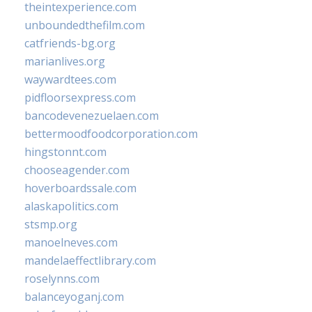
theintexperience.com
unboundedthefilm.com
catfriends-bg.org
marianlives.org
waywardtees.com
pidfloorsexpress.com
bancodevenezuelaen.com
bettermoodfoodcorporation.com
hingstonnt.com
chooseagender.com
hoverboardssale.com
alaskapolitics.com
stsmp.org
manoelneves.com
mandelaeffectlibrary.com
roselynns.com
balanceyoganj.com