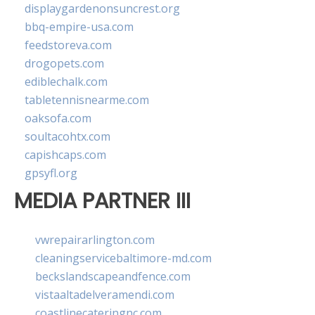
displaygardenonsuncrest.org
bbq-empire-usa.com
feedstoreva.com
drogopets.com
ediblechalk.com
tabletennisnearme.com
oaksofa.com
soultacohtx.com
capishcaps.com
gpsyfl.org
MEDIA PARTNER III
vwrepairarlington.com
cleaningservicebaltimore-md.com
beckslandscapeandfence.com
vistaaltadelveramendi.com
coastlinecateringnc.com