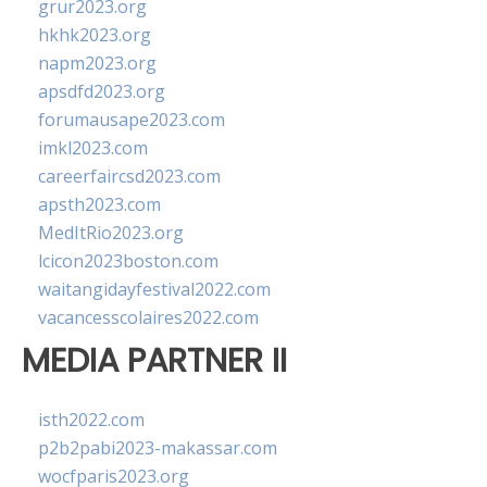
grur2023.org
hkhk2023.org
napm2023.org
apsdfd2023.org
forumausape2023.com
imkl2023.com
careerfaircsd2023.com
apsth2023.com
MedItRio2023.org
lcicon2023boston.com
waitangidayfestival2022.com
vacancesscolaires2022.com
MEDIA PARTNER II
isth2022.com
p2b2pabi2023-makassar.com
wocfparis2023.org