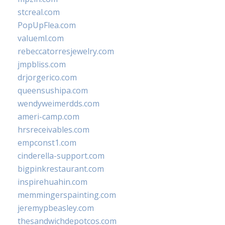
stcreal.com
PopUpFlea.com
valueml.com
rebeccatorresjewelry.com
jmpbliss.com
drjorgerico.com
queensushipa.com
wendyweimerdds.com
ameri-camp.com
hrsreceivables.com
empconst1.com
cinderella-support.com
bigpinkrestaurant.com
inspirehuahin.com
memmingerspainting.com
jeremypbeasley.com
thesandwichdepotcos.com