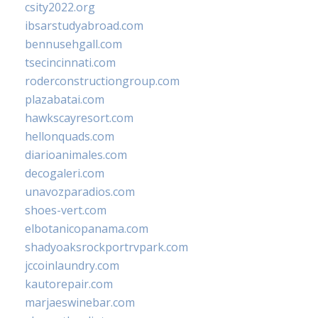
csity2022.org
ibsarstudyabroad.com
bennusehgall.com
tsecincinnati.com
roderconstructiongroup.com
plazabatai.com
hawkscayresort.com
hellonquads.com
diarioanimales.com
decogaleri.com
unavozparadios.com
shoes-vert.com
elbotanicopanama.com
shadyoaksrockportrvpark.com
jccoinlaundry.com
kautorepair.com
marjaeswinebar.com