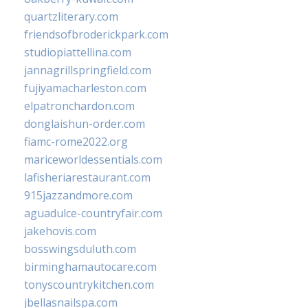
quartzliterary.com
friendsofbroderickpark.com
studiopiattellina.com
jannagrillspringfield.com
fujiyamacharleston.com
elpatronchardon.com
donglaishun-order.com
fiamc-rome2022.org
mariceworldessentials.com
lafisheriarestaurant.com
915jazzandmore.com
aguadulce-countryfair.com
jakehovis.com
bosswingsduluth.com
birminghamautocare.com
tonyscountrykitchen.com
jbellasnailspa.com