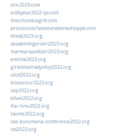
sinc2023.com
scdlqatar2022-qa.com
thecolumbiagrill.com
provisionscheeseandwineshoppe.com
khedi2023.org
akademikgeriatri2023.org
marmarapediatri2023.org
emchie2023.org
girisimselradyoloji2022.org
utcd2022.org
biosensor2022.org
ialp2022.org
klivet2022.org
ifac-hms2022.org
taoms2022.org
iias-euromena-conference2022.org
ivd2022.org