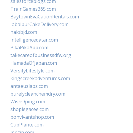
salesforceblogs.com
TrainGames365.com
BaytownEvaCationRentals.com
JabalpurCakeDelivery.com
halobjd.com
intelligenceqatar.com
PikaPikaApp.com
takecareofbusinessdfw.org
HamadaOfJapan.com
VersifyLifestyle.com
kingscreekadventures.com
antaeuslabs.com
purelycleanchemdry.com
WishOping.com
shoplegacee.com
bonvivantshop.com
CupPlante.com
mpzin.com