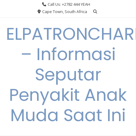
Skip
Call Us: +2782 444 YEAH
to
Cape Town, South Africa
content
ELPATRONCHA
– Informasi
Seputar
Penyakit Anak
Muda Saat Ini