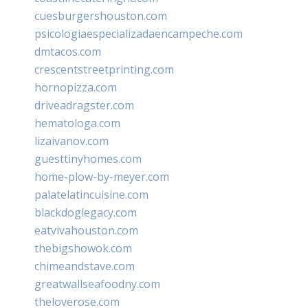
cuesburgershouston.com
psicologiaespecializadaencampeche.com
dmtacos.com
crescentstreetprinting.com
hornopizza.com
driveadragster.com
hematologa.com
lizaivanov.com
guesttinyhomes.com
home-plow-by-meyer.com
palatelatincuisine.com
blackdoglegacy.com
eatvivahouston.com
thebigshowok.com
chimeandstave.com
greatwallseafoodny.com
theloverose.com