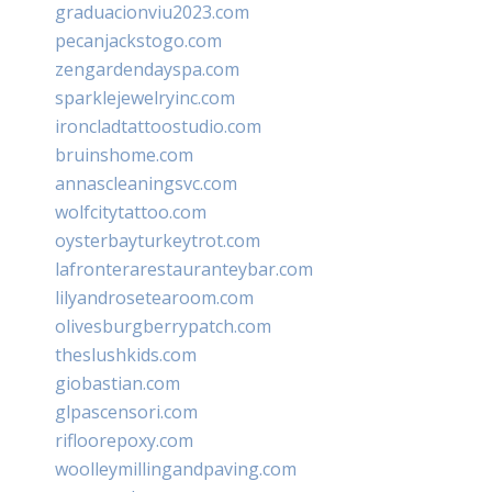
graduacionviu2023.com
pecanjackstogo.com
zengardendayspa.com
sparklejewelryinc.com
ironcladtattoostudio.com
bruinshome.com
annascleaningsvc.com
wolfcitytattoo.com
oysterbayturkeytrot.com
lafronterarestauranteybar.com
lilyandrosetearoom.com
olivesburgberrypatch.com
theslushkids.com
giobastian.com
glpascensori.com
rifloorepoxy.com
woolleymillingandpaving.com