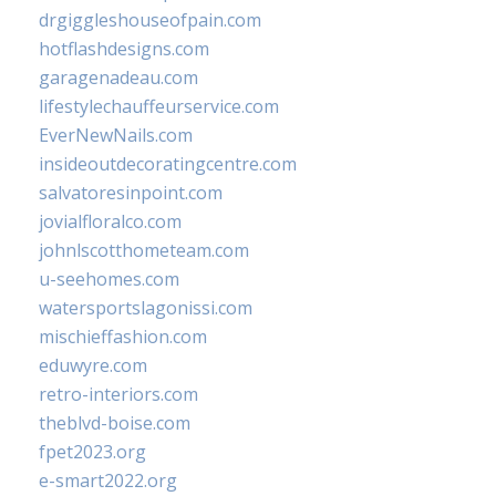
drgiggleshouseofpain.com
hotflashdesigns.com
garagenadeau.com
lifestylechauffeurservice.com
EverNewNails.com
insideoutdecoratingcentre.com
salvatoresinpoint.com
jovialfloralco.com
johnlscotthometeam.com
u-seehomes.com
watersportslagonissi.com
mischieffashion.com
eduwyre.com
retro-interiors.com
theblvd-boise.com
fpet2023.org
e-smart2022.org