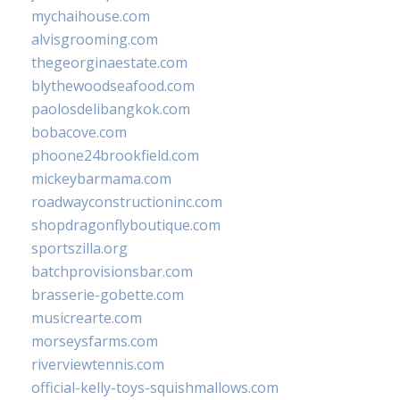
mychaihouse.com
alvisgrooming.com
thegeorginaestate.com
blythewoodseafood.com
paolosdelibangkok.com
bobacove.com
phoone24brookfield.com
mickeybarmama.com
roadwayconstructioninc.com
shopdragonflyboutique.com
sportszilla.org
batchprovisionsbar.com
brasserie-gobette.com
musicrearte.com
morseysfarms.com
riverviewtennis.com
official-kelly-toys-squishmallows.com