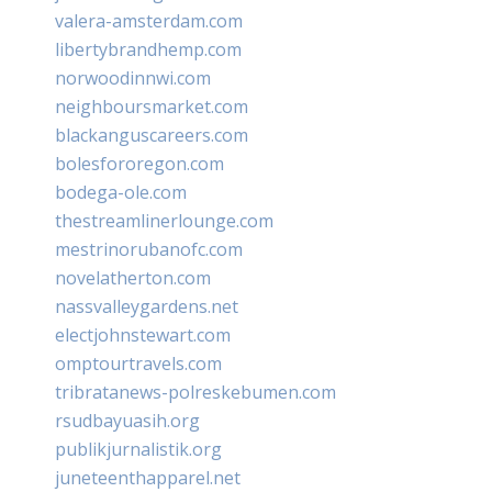
valera-amsterdam.com
libertybrandhemp.com
norwoodinnwi.com
neighboursmarket.com
blackanguscareers.com
bolesfororegon.com
bodega-ole.com
thestreamlinerlounge.com
mestrinorubanofc.com
novelatherton.com
nassvalleygardens.net
electjohnstewart.com
omptourtravels.com
tribratanews-polreskebumen.com
rsudbayuasih.org
publikjurnalistik.org
juneteenthapparel.net