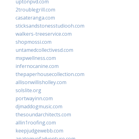
uptonpvd.com
2troublegrill.com
casateranga.com
sticksandstonesstudiooh.com
walkers-treeservice.com
shopmossi.com
untamedcollectivesd.com
mxpwellness.com
infernocanine.com
thepaperhousecollection.com
allisonwillisholley.com
solslite.org
portwayinn.com
djmaddogmusic.com
thesoundarchitects.com
allin1roofing.com
keepjudgewebb.com
anatomyofadventure.com