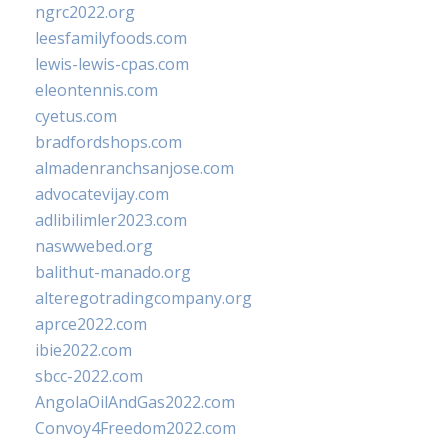
ngrc2022.org
leesfamilyfoods.com
lewis-lewis-cpas.com
eleontennis.com
cyetus.com
bradfordshops.com
almadenranchsanjose.com
advocatevijay.com
adlibilimler2023.com
naswwebed.org
balithut-manado.org
alteregotradingcompany.org
aprce2022.com
ibie2022.com
sbcc-2022.com
AngolaOilAndGas2022.com
Convoy4Freedom2022.com