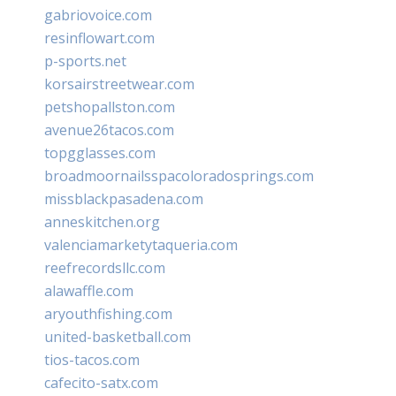
gabriovoice.com
resinflowart.com
p-sports.net
korsairstreetwear.com
petshopallston.com
avenue26tacos.com
topgglasses.com
broadmoornailsspacoloradosprings.com
missblackpasadena.com
anneskitchen.org
valenciamarketytaqueria.com
reefrecordsllc.com
alawaffle.com
aryouthfishing.com
united-basketball.com
tios-tacos.com
cafecito-satx.com