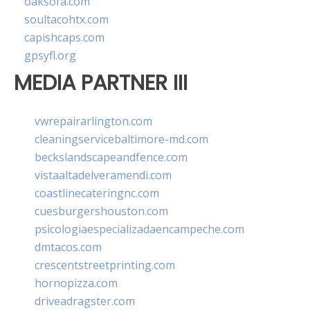
oaksofa.com
soultacohtx.com
capishcaps.com
gpsyfl.org
MEDIA PARTNER III
vwrepairarlington.com
cleaningservicebaltimore-md.com
beckslandscapeandfence.com
vistaaltadelveramendi.com
coastlinecateringnc.com
cuesburgershouston.com
psicologiaespecializadaencampeche.com
dmtacos.com
crescentstreetprinting.com
hornopizza.com
driveadragster.com