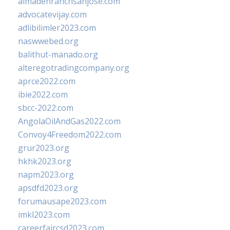
almadenranchsanjose.com
advocatevijay.com
adlibilimler2023.com
naswwebed.org
balithut-manado.org
alteregotradingcompany.org
aprce2022.com
ibie2022.com
sbcc-2022.com
AngolaOilAndGas2022.com
Convoy4Freedom2022.com
grur2023.org
hkhk2023.org
napm2023.org
apsdfd2023.org
forumausape2023.com
imkl2023.com
careerfaircsd2023.com