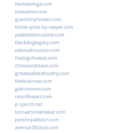
hematologa.com
lizaivanov.com
guesttinyhomes.com
home-plow-by-meyer.com
palatelatincuisine.com
blackdoglegacy.com
eatvivahouston.com
thebigshowok.com
chimeandstave.com
greatwallseafoodny.com
theloverose.com
gabriovoice.com
resinflowart.com
p-sports.net
korsairstreetwear.com
petshopallston.com
avenue26tacos.com