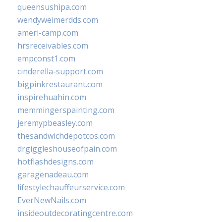
queensushipa.com
wendyweimerdds.com
ameri-camp.com
hrsreceivables.com
empconst1.com
cinderella-support.com
bigpinkrestaurant.com
inspirehuahin.com
memmingerspainting.com
jeremypbeasley.com
thesandwichdepotcos.com
drgiggleshouseofpain.com
hotflashdesigns.com
garagenadeau.com
lifestylechauffeurservice.com
EverNewNails.com
insideoutdecoratingcentre.com