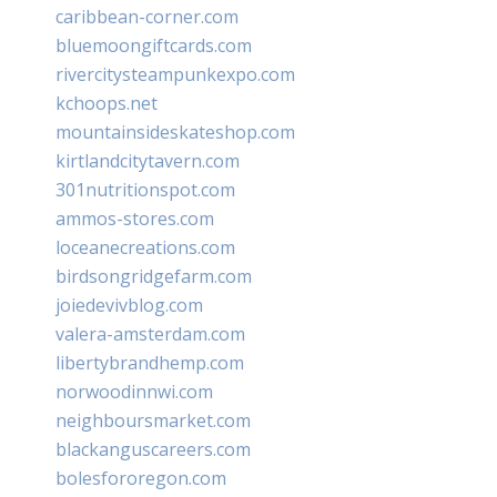
caribbean-corner.com
bluemoongiftcards.com
rivercitysteampunkexpo.com
kchoops.net
mountainsideskateshop.com
kirtlandcitytavern.com
301nutritionspot.com
ammos-stores.com
loceanecreations.com
birdsongridgefarm.com
joiedevivblog.com
valera-amsterdam.com
libertybrandhemp.com
norwoodinnwi.com
neighboursmarket.com
blackanguscareers.com
bolesfororegon.com