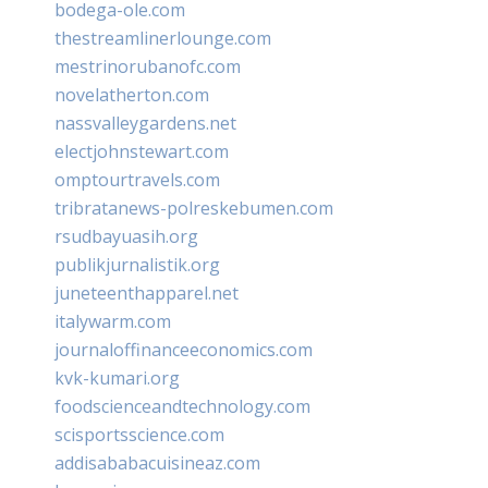
bodega-ole.com
thestreamlinerlounge.com
mestrinorubanofc.com
novelatherton.com
nassvalleygardens.net
electjohnstewart.com
omptourtravels.com
tribratanews-polreskebumen.com
rsudbayuasih.org
publikjurnalistik.org
juneteenthapparel.net
italywarm.com
journaloffinanceeconomics.com
kvk-kumari.org
foodscienceandtechnology.com
scisportsscience.com
addisababacuisineaz.com