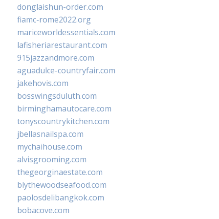
donglaishun-order.com
fiamc-rome2022.org
mariceworldessentials.com
lafisheriarestaurant.com
915jazzandmore.com
aguadulce-countryfair.com
jakehovis.com
bosswingsduluth.com
birminghamautocare.com
tonyscountrykitchen.com
jbellasnailspa.com
mychaihouse.com
alvisgrooming.com
thegeorginaestate.com
blythewoodseafood.com
paolosdelibangkok.com
bobacove.com