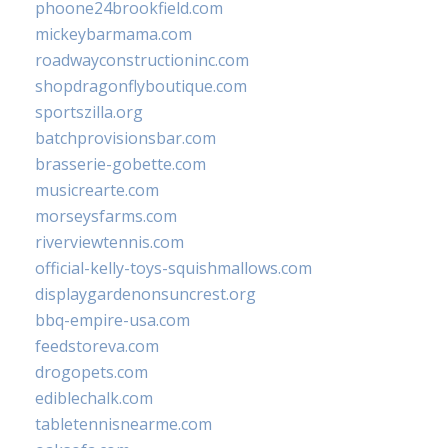
phoone24brookfield.com
mickeybarmama.com
roadwayconstructioninc.com
shopdragonflyboutique.com
sportszilla.org
batchprovisionsbar.com
brasserie-gobette.com
musicrearte.com
morseysfarms.com
riverviewtennis.com
official-kelly-toys-squishmallows.com
displaygardenonsuncrest.org
bbq-empire-usa.com
feedstoreva.com
drogopets.com
ediblechalk.com
tabletennisnearme.com