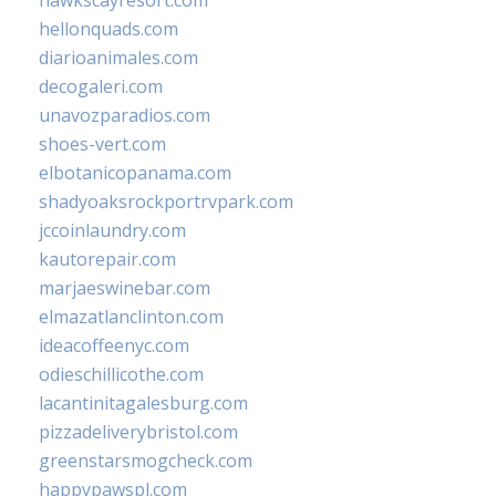
hawkscayresort.com
hellonquads.com
diarioanimales.com
decogaleri.com
unavozparadios.com
shoes-vert.com
elbotanicopanama.com
shadyoaksrockportrvpark.com
jccoinlaundry.com
kautorepair.com
marjaeswinebar.com
elmazatlanclinton.com
ideacoffeenyc.com
odieschillicothe.com
lacantinitagalesburg.com
pizzadeliverybristol.com
greenstarsmogcheck.com
happypawspl.com