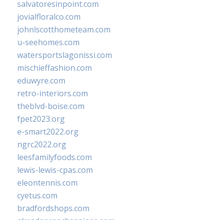
salvatoresinpoint.com
jovialfloralco.com
johnlscotthometeam.com
u-seehomes.com
watersportslagonissi.com
mischieffashion.com
eduwyre.com
retro-interiors.com
theblvd-boise.com
fpet2023.org
e-smart2022.org
ngrc2022.org
leesfamilyfoods.com
lewis-lewis-cpas.com
eleontennis.com
cyetus.com
bradfordshops.com