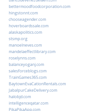
bancodevenezuelaen.com
bettermoodfoodcorporation.com
hingstonnt.com
chooseagender.com
hoverboardssale.com
alaskapolitics.com
stsmp.org
manoelneves.com
mandelaeffectlibrary.com
roselynns.com
balanceyoganj.com
salesforceblogs.com
TrainGames365.com
BaytownEvaCationRentals.com
JabalpurCakeDelivery.com
halobjd.com
intelligenceqatar.com
PikaPikaApp.com