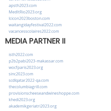
apsth2023.com
MedItRio2023.org
lcicon2023boston.com
waitangidayfestival2022.com
vacancesscolaires2022.com
MEDIA PARTNER II
isth2022.com
p2b2pabi2023-makassar.com
wocfparis2023.org
sinc2023.com
scdlqatar2022-qa.com
thecolumbiagrill.com
provisionscheeseandwineshoppe.com
khedi2023.org
akademikgeriatri2023.org