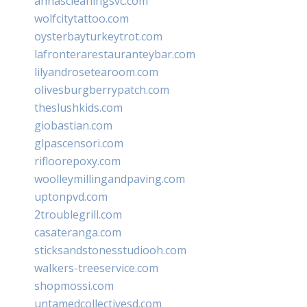
annascleaningsvc.com
wolfcitytattoo.com
oysterbayturkeytrot.com
lafronterarestauranteybar.com
lilyandrosetearoom.com
olivesburgberrypatch.com
theslushkids.com
giobastian.com
glpascensori.com
rifloorepoxy.com
woolleymillingandpaving.com
uptonpvd.com
2troublegrill.com
casateranga.com
sticksandstonesstudiooh.com
walkers-treeservice.com
shopmossi.com
untamedcollectivesd.com