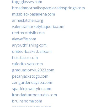
topgglasses.com
broadmoornailsspacoloradosprings.com
missblackpasadena.com
anneskitchen.org
valenciamarketytaqueria.com
reefrecordsllc.com
alawaffle.com
aryouthfishing.com
united-basketball.com
tios-tacos.com
cafecito-satx.com
graduacionviu2023.com
pecanjackstogo.com
zengardendayspa.com
sparklejewelryinc.com
ironcladtattoostudio.com
bruinshome.com