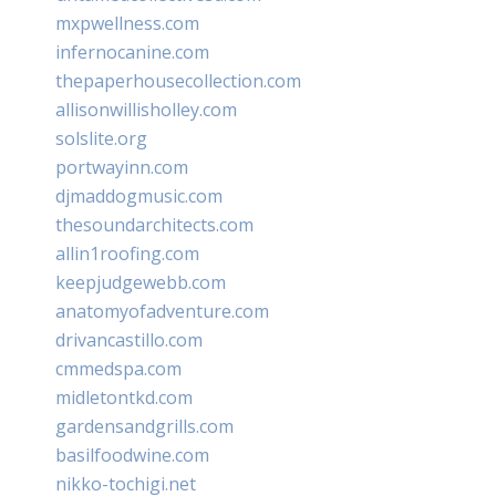
mxpwellness.com
infernocanine.com
thepaperhousecollection.com
allisonwillisholley.com
solslite.org
portwayinn.com
djmaddogmusic.com
thesoundarchitects.com
allin1roofing.com
keepjudgewebb.com
anatomyofadventure.com
drivancastillo.com
cmmedspa.com
midletontkd.com
gardensandgrills.com
basilfoodwine.com
nikko-tochigi.net