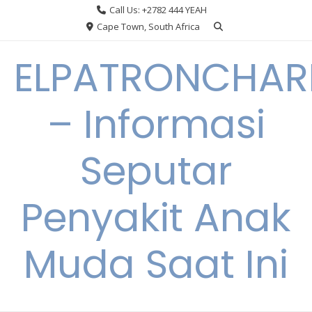
Skip
Call Us: +2782 444 YEAH
to
Cape Town, South Africa
content
ELPATRONCHA
– Informasi
Seputar
Penyakit Anak
Muda Saat Ini