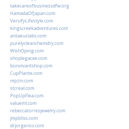
takecareofbusinessdfw.org
HamadaOfJapan.com
VersifyLifestyle.com
kingscreekadventures.com
antaeuslabs.com
purelycleanchemdry.com
WishOping.com
shoplegacee.com
bonvivantshop.com
CupPlante.com
mpzin.com
stcreal.com
PopUpFlea.com
valueml.com
rebeccatorresjewelry.com
jmpbliss.com
drjorgerico.com