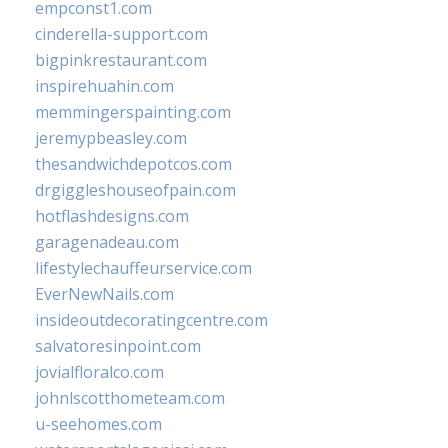
empconst1.com
cinderella-support.com
bigpinkrestaurant.com
inspirehuahin.com
memmingerspainting.com
jeremypbeasley.com
thesandwichdepotcos.com
drgiggleshouseofpain.com
hotflashdesigns.com
garagenadeau.com
lifestylechauffeurservice.com
EverNewNails.com
insideoutdecoratingcentre.com
salvatoresinpoint.com
jovialfloralco.com
johnlscotthometeam.com
u-seehomes.com