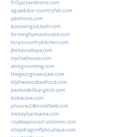
915jazzandmore.com
aguadulce-countryfair.com
jakehovis.com
bosswingsduluth.com
birminghamautocare.com
tonyscountrykitchen.com
jbellasnailspa.com
mychaihouse.com
alvisgrooming.com
thegeorginaestate.com
blythewoodseafood.com
paolosdelibangkok.com
bobacove.com
phoone24brookfield.com
mickeybarmama.com
roadwayconstructioninc.com
shopdragonflyboutique.com