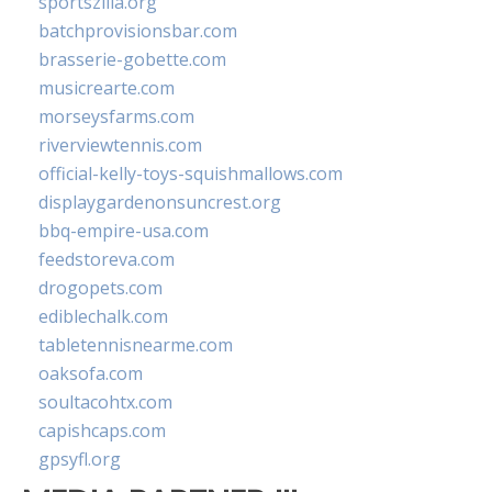
sportszilla.org
batchprovisionsbar.com
brasserie-gobette.com
musicrearte.com
morseysfarms.com
riverviewtennis.com
official-kelly-toys-squishmallows.com
displaygardenonsuncrest.org
bbq-empire-usa.com
feedstoreva.com
drogopets.com
ediblechalk.com
tabletennisnearme.com
oaksofa.com
soultacohtx.com
capishcaps.com
gpsyfl.org