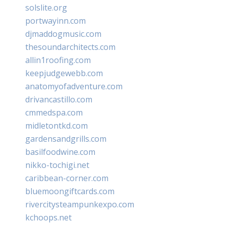
solslite.org
portwayinn.com
djmaddogmusic.com
thesoundarchitects.com
allin1roofing.com
keepjudgewebb.com
anatomyofadventure.com
drivancastillo.com
cmmedspa.com
midletontkd.com
gardensandgrills.com
basilfoodwine.com
nikko-tochigi.net
caribbean-corner.com
bluemoongiftcards.com
rivercitysteampunkexpo.com
kchoops.net