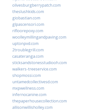
olivesburgberrypatch.com
theslushkids.com
giobastian.com
glpascensori.com
rifloorepoxy.com
woolleymillingandpaving.com
uptonpvd.com
2troublegrill.com
casateranga.com
sticksandstonesstudiooh.com
walkers-treeservice.com
shopmossi.com
untamedcollectivesd.com
mxpwellness.com
infernocanine.com
thepaperhousecollection.com
allisonwillisholley.com