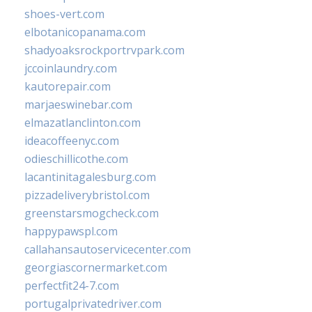
shoes-vert.com
elbotanicopanama.com
shadyoaksrockportrvpark.com
jccoinlaundry.com
kautorepair.com
marjaeswinebar.com
elmazatlanclinton.com
ideacoffeenyc.com
odieschillicothe.com
lacantinitagalesburg.com
pizzadeliverybristol.com
greenstarsmogcheck.com
happypawspl.com
callahansautoservicecenter.com
georgiascornermarket.com
perfectfit24-7.com
portugalprivatedriver.com