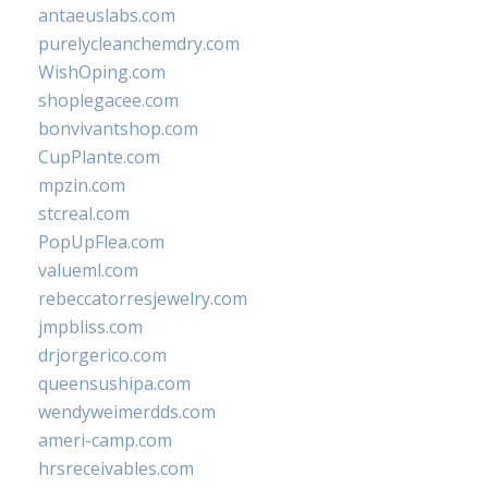
antaeuslabs.com
purelycleanchemdry.com
WishOping.com
shoplegacee.com
bonvivantshop.com
CupPlante.com
mpzin.com
stcreal.com
PopUpFlea.com
valueml.com
rebeccatorresjewelry.com
jmpbliss.com
drjorgerico.com
queensushipa.com
wendyweimerdds.com
ameri-camp.com
hrsreceivables.com