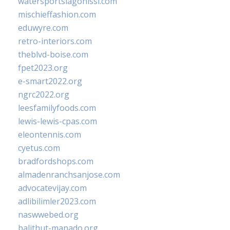
watersportslagonissi.com
mischieffashion.com
eduwyre.com
retro-interiors.com
theblvd-boise.com
fpet2023.org
e-smart2022.org
ngrc2022.org
leesfamilyfoods.com
lewis-lewis-cpas.com
eleontennis.com
cyetus.com
bradfordshops.com
almadenranchsanjose.com
advocatevijay.com
adlibilimler2023.com
naswwebed.org
balithut-manado.org