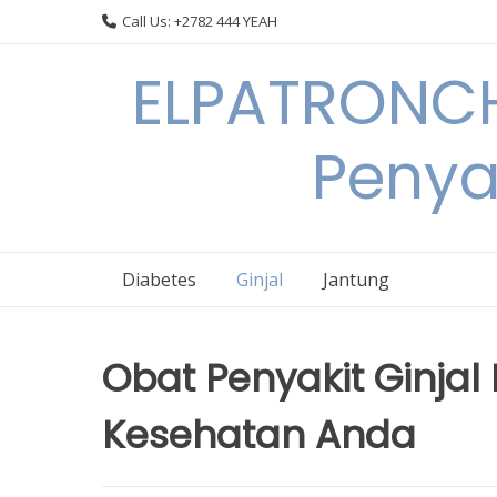
Skip
Call Us: +2782 444 YEAH
to
content
ELPATRONCH
Penya
Diabetes
Ginjal
Jantung
Obat Penyakit Ginjal
Kesehatan Anda