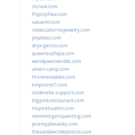
stcreal.com
PopUpFlea.com
valueml.com
rebeccatorresjewelry.com
jmpbliss.com
drjorgerico.com
queensushipa.com
wendyweimerdds.com
ameri-camp.com
hrsreceivables.com
empconst1.com
cinderella-support.com
bigpinkrestaurant.com
inspirehuahin.com
memmingerspainting.com
jeremypbeasley.com
thesandwichdepotcos.com