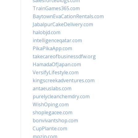
salesforceblogs.com
TrainGames365.com
BaytownEvaCationRentals.com
JabalpurCakeDelivery.com
halobjd.com
intelligenceqatar.com
PikaPikaApp.com
takecareofbusinessdfw.org
HamadaOfJapan.com
VersifyLifestyle.com
kingscreekadventures.com
antaeuslabs.com
purelycleanchemdry.com
WishOping.com
shoplegacee.com
bonvivantshop.com
CupPlante.com
mpzin.com