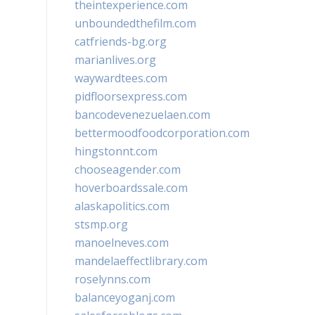
theintexperience.com
unboundedthefilm.com
catfriends-bg.org
marianlives.org
waywardtees.com
pidfloorsexpress.com
bancodevenezuelaen.com
bettermoodfoodcorporation.com
hingstonnt.com
chooseagender.com
hoverboardssale.com
alaskapolitics.com
stsmp.org
manoelneves.com
mandelaeffectlibrary.com
roselynns.com
balanceyoganj.com