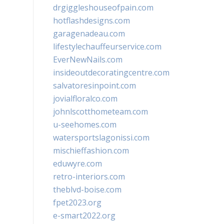
drgiggleshouseofpain.com
hotflashdesigns.com
garagenadeau.com
lifestylechauffeurservice.com
EverNewNails.com
insideoutdecoratingcentre.com
salvatoresinpoint.com
jovialfloralco.com
johnlscotthometeam.com
u-seehomes.com
watersportslagonissi.com
mischieffashion.com
eduwyre.com
retro-interiors.com
theblvd-boise.com
fpet2023.org
e-smart2022.org