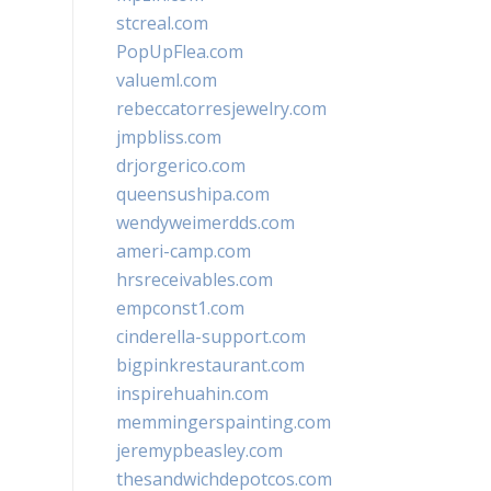
stcreal.com
PopUpFlea.com
valueml.com
rebeccatorresjewelry.com
jmpbliss.com
drjorgerico.com
queensushipa.com
wendyweimerdds.com
ameri-camp.com
hrsreceivables.com
empconst1.com
cinderella-support.com
bigpinkrestaurant.com
inspirehuahin.com
memmingerspainting.com
jeremypbeasley.com
thesandwichdepotcos.com