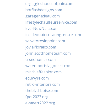
drgiggleshouseofpain.com
hotflashdesigns.com
garagenadeau.com
lifestylechauffeurservice.com
EverNewNails.com
insideoutdecoratingcentre.com
salvatoresinpoint.com
jovialfloralco.com
johnlscotthometeam.com
u-seehomes.com
watersportslagonissi.com
mischieffashion.com
eduwyre.com
retro-interiors.com
theblvd-boise.com
fpet2023.org
e-smart2022.org