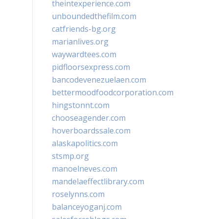
theintexperience.com
unboundedthefilm.com
catfriends-bg.org
marianlives.org
waywardtees.com
pidfloorsexpress.com
bancodevenezuelaen.com
bettermoodfoodcorporation.com
hingstonnt.com
chooseagender.com
hoverboardssale.com
alaskapolitics.com
stsmp.org
manoelneves.com
mandelaeffectlibrary.com
roselynns.com
balanceyoganj.com