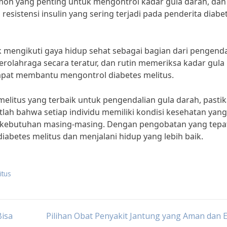
ormon yang penting untuk mengontrol kadar gula darah, dan
sistensi insulin yang sering terjadi pada penderita diabe
k mengikuti gaya hidup sehat sebagai bagian dari pengenda
rolahraga secara teratur, dan rutin memeriksa kadar gula
apat membantu mengontrol diabetes melitus.
 melitus yang terbaik untuk pengendalian gula darah, pasti
lah bahwa setiap individu memiliki kondisi kesehatan yang
n kebutuhan masing-masing. Dengan pengobatan yang tepa
abetes melitus dan menjalani hidup yang lebih baik.
itus
Bisa
Pilihan Obat Penyakit Jantung yang Aman dan E