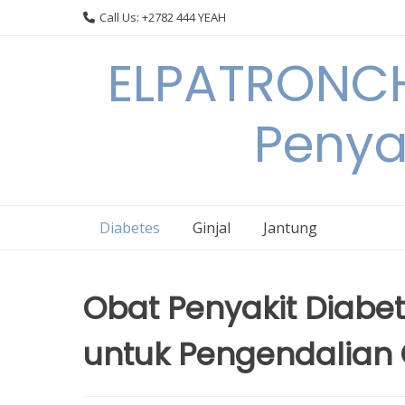
Skip
Call Us: +2782 444 YEAH
to
content
ELPATRONCH
Penya
Diabetes
Ginjal
Jantung
Obat Penyakit Diabete
untuk Pengendalian