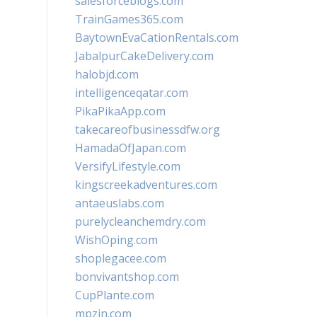
salesforceblogs.com
TrainGames365.com
BaytownEvaCationRentals.com
JabalpurCakeDelivery.com
halobjd.com
intelligenceqatar.com
PikaPikaApp.com
takecareofbusinessdfw.org
HamadaOfJapan.com
VersifyLifestyle.com
kingscreekadventures.com
antaeuslabs.com
purelycleanchemdry.com
WishOping.com
shoplegacee.com
bonvivantshop.com
CupPlante.com
mpzin.com