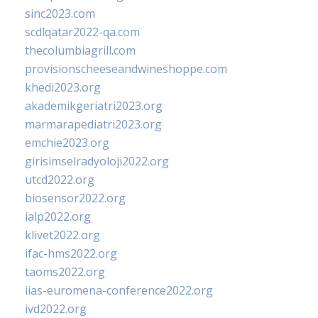
sinc2023.com
scdlqatar2022-qa.com
thecolumbiagrill.com
provisionscheeseandwineshoppe.com
khedi2023.org
akademikgeriatri2023.org
marmarapediatri2023.org
emchie2023.org
girisimselradyoloji2022.org
utcd2022.org
biosensor2022.org
ialp2022.org
klivet2022.org
ifac-hms2022.org
taoms2022.org
iias-euromena-conference2022.org
ivd2022.org