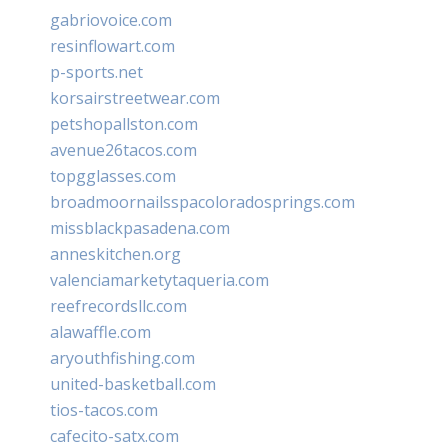
gabriovoice.com
resinflowart.com
p-sports.net
korsairstreetwear.com
petshopallston.com
avenue26tacos.com
topgglasses.com
broadmoornailsspacoloradosprings.com
missblackpasadena.com
anneskitchen.org
valenciamarketytaqueria.com
reefrecordsllc.com
alawaffle.com
aryouthfishing.com
united-basketball.com
tios-tacos.com
cafecito-satx.com