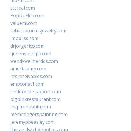
mpzin.com
stcreal.com
PopUpFlea.com
valueml.com
rebeccatorresjewelry.com
jmpbliss.com
drjorgerico.com
queensushipa.com
wendyweimerdds.com
ameri-camp.com
hrsreceivables.com
empconst1.com
cinderella-support.com
bigpinkrestaurant.com
inspirehuahin.com
memmingerspainting.com
jeremypbeasley.com
thesandwichdepotcos.com