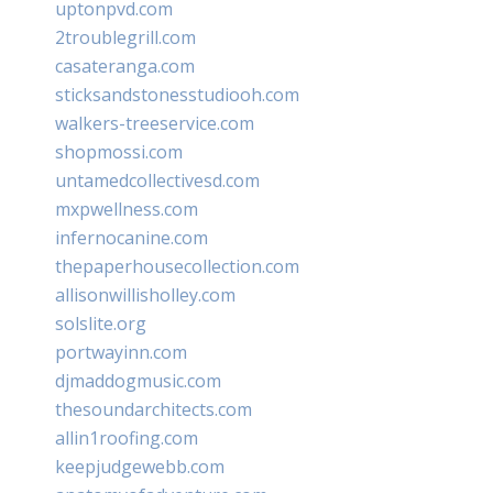
uptonpvd.com
2troublegrill.com
casateranga.com
sticksandstonesstudiooh.com
walkers-treeservice.com
shopmossi.com
untamedcollectivesd.com
mxpwellness.com
infernocanine.com
thepaperhousecollection.com
allisonwillisholley.com
solslite.org
portwayinn.com
djmaddogmusic.com
thesoundarchitects.com
allin1roofing.com
keepjudgewebb.com