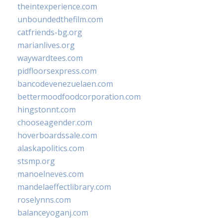
theintexperience.com
unboundedthefilm.com
catfriends-bg.org
marianlives.org
waywardtees.com
pidfloorsexpress.com
bancodevenezuelaen.com
bettermoodfoodcorporation.com
hingstonnt.com
chooseagender.com
hoverboardssale.com
alaskapolitics.com
stsmp.org
manoelneves.com
mandelaeffectlibrary.com
roselynns.com
balanceyoganj.com