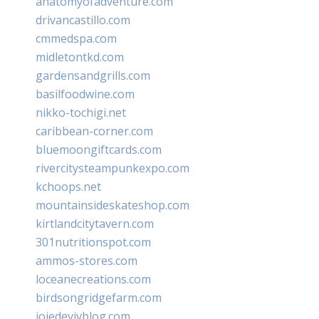
anatomyofadventure.com
drivancastillo.com
cmmedspa.com
midletontkd.com
gardensandgrills.com
basilfoodwine.com
nikko-tochigi.net
caribbean-corner.com
bluemoongiftcards.com
rivercitysteampunkexpo.com
kchoops.net
mountainsideskateshop.com
kirtlandcitytavern.com
301nutritionspot.com
ammos-stores.com
loceanecreations.com
birdsongridgefarm.com
joiedevivblog.com