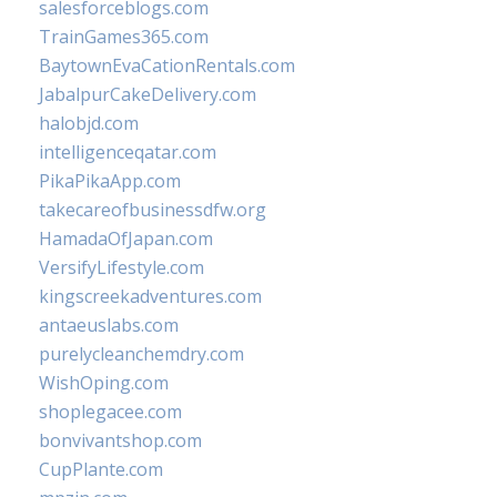
salesforceblogs.com
TrainGames365.com
BaytownEvaCationRentals.com
JabalpurCakeDelivery.com
halobjd.com
intelligenceqatar.com
PikaPikaApp.com
takecareofbusinessdfw.org
HamadaOfJapan.com
VersifyLifestyle.com
kingscreekadventures.com
antaeuslabs.com
purelycleanchemdry.com
WishOping.com
shoplegacee.com
bonvivantshop.com
CupPlante.com