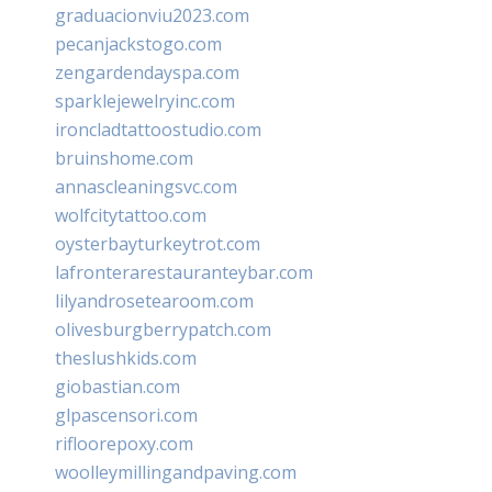
graduacionviu2023.com
pecanjackstogo.com
zengardendayspa.com
sparklejewelryinc.com
ironcladtattoostudio.com
bruinshome.com
annascleaningsvc.com
wolfcitytattoo.com
oysterbayturkeytrot.com
lafronterarestauranteybar.com
lilyandrosetearoom.com
olivesburgberrypatch.com
theslushkids.com
giobastian.com
glpascensori.com
rifloorepoxy.com
woolleymillingandpaving.com