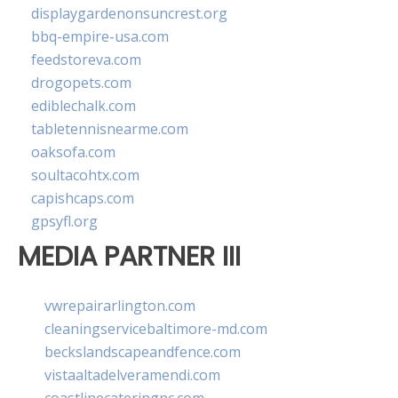
displaygardenonsuncrest.org
bbq-empire-usa.com
feedstoreva.com
drogopets.com
ediblechalk.com
tabletennisnearme.com
oaksofa.com
soultacohtx.com
capishcaps.com
gpsyfl.org
MEDIA PARTNER III
vwrepairarlington.com
cleaningservicebaltimore-md.com
beckslandscapeandfence.com
vistaaltadelveramendi.com
coastlinecateringnc.com