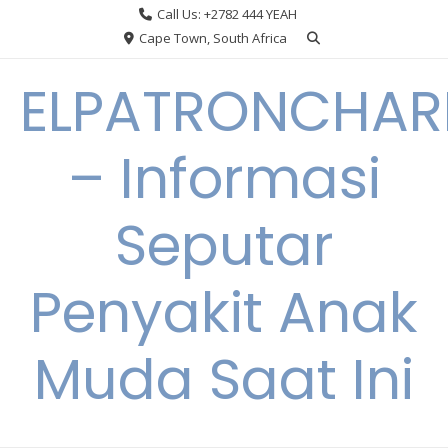
Skip
Call Us: +2782 444 YEAH
to
Cape Town, South Africa
content
ELPATRONCHA
– Informasi
Seputar
Penyakit Anak
Muda Saat Ini