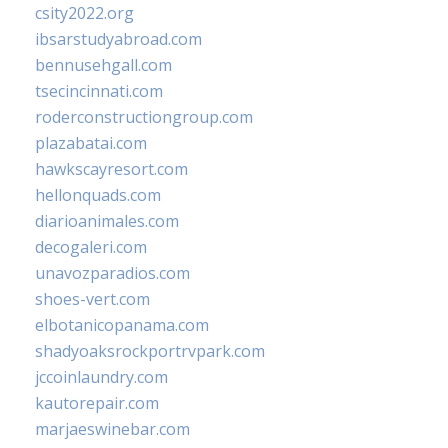
csity2022.org
ibsarstudyabroad.com
bennusehgall.com
tsecincinnati.com
roderconstructiongroup.com
plazabatai.com
hawkscayresort.com
hellonquads.com
diarioanimales.com
decogaleri.com
unavozparadios.com
shoes-vert.com
elbotanicopanama.com
shadyoaksrockportrvpark.com
jccoinlaundry.com
kautorepair.com
marjaeswinebar.com