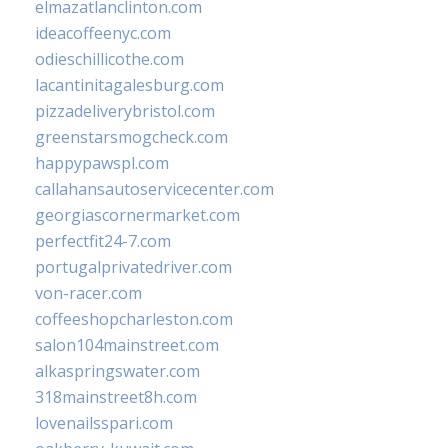
elmazatlanclinton.com
ideacoffeenyc.com
odieschillicothe.com
lacantinitagalesburg.com
pizzadeliverybristol.com
greenstarsmogcheck.com
happypawspl.com
callahansautoservicecenter.com
georgiascornermarket.com
perfectfit24-7.com
portugalprivatedriver.com
von-racer.com
coffeeshopcharleston.com
salon104mainstreet.com
alkaspringswater.com
318mainstreet8h.com
lovenailsspari.com