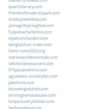
oakberry-kuwait.com
quartzliterary.com
friendsofbroderickpark.com
studiopiattellina.com
jannagrillspringfield.com
fujiyamacharleston.com
elpatronchardon.com
donglaishun-order.com
fiamc-rome2022.org
mariceworldessentials.com
lafisheriarestaurant.com
915jazzandmore.com
aguadulce-countryfair.com
jakehovis.com
bosswingsduluth.com
birminghamautocare.com
tonyscountrykitchen.com
jbellasnailspa.com