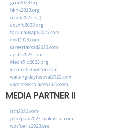
grur2023.org
hkhk2023.org
napm2023.org
apsdfd2023.org
forumausape2023.com
imkl2023.com
careerfaircsd2023.com
apsth2023.com
MedItRio2023.org
lcicon2023boston.com
waitangidayfestival2022.com
vacancesscolaires2022.com
MEDIA PARTNER II
isth2022.com
p2b2pabi2023-makassar.com
wocfparis2023.org