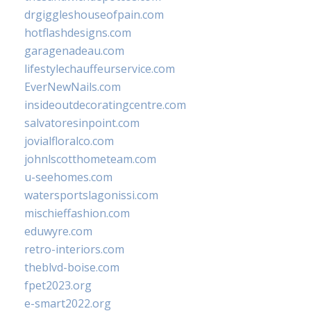
drgiggleshouseofpain.com
hotflashdesigns.com
garagenadeau.com
lifestylechauffeurservice.com
EverNewNails.com
insideoutdecoratingcentre.com
salvatoresinpoint.com
jovialfloralco.com
johnlscotthometeam.com
u-seehomes.com
watersportslagonissi.com
mischieffashion.com
eduwyre.com
retro-interiors.com
theblvd-boise.com
fpet2023.org
e-smart2022.org