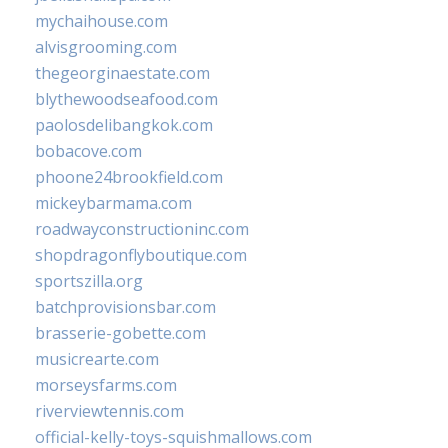
mychaihouse.com
alvisgrooming.com
thegeorginaestate.com
blythewoodseafood.com
paolosdelibangkok.com
bobacove.com
phoone24brookfield.com
mickeybarmama.com
roadwayconstructioninc.com
shopdragonflyboutique.com
sportszilla.org
batchprovisionsbar.com
brasserie-gobette.com
musicrearte.com
morseysfarms.com
riverviewtennis.com
official-kelly-toys-squishmallows.com