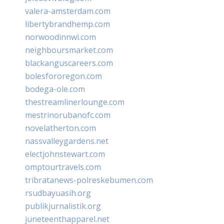
valera-amsterdam.com
libertybrandhemp.com
norwoodinnwi.com
neighboursmarket.com
blackanguscareers.com
bolesfororegon.com
bodega-ole.com
thestreamlinerlounge.com
mestrinorubanofc.com
novelatherton.com
nassvalleygardens.net
electjohnstewart.com
omptourtravels.com
tribratanews-polreskebumen.com
rsudbayuasih.org
publikjurnalistik.org
juneteenthapparel.net