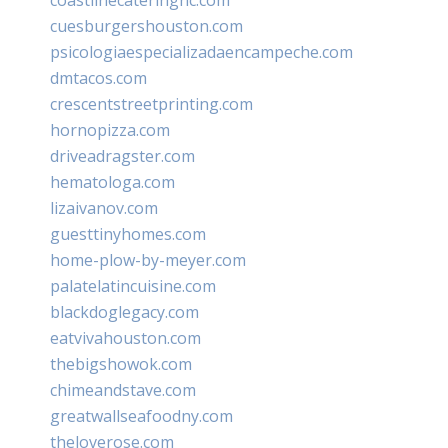
cuesburgershouston.com
psicologiaespecializadaencampeche.com
dmtacos.com
crescentstreetprinting.com
hornopizza.com
driveadragster.com
hematologa.com
lizaivanov.com
guesttinyhomes.com
home-plow-by-meyer.com
palatelatincuisine.com
blackdoglegacy.com
eatvivahouston.com
thebigshowok.com
chimeandstave.com
greatwallseafoodny.com
theloverose.com