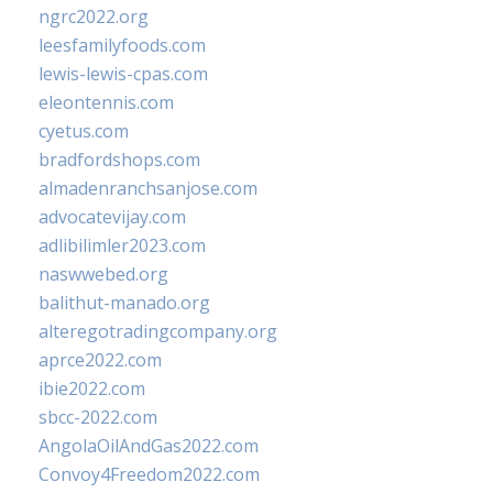
ngrc2022.org
leesfamilyfoods.com
lewis-lewis-cpas.com
eleontennis.com
cyetus.com
bradfordshops.com
almadenranchsanjose.com
advocatevijay.com
adlibilimler2023.com
naswwebed.org
balithut-manado.org
alteregotradingcompany.org
aprce2022.com
ibie2022.com
sbcc-2022.com
AngolaOilAndGas2022.com
Convoy4Freedom2022.com