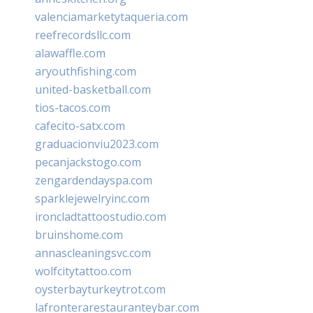
valenciamarketytaqueria.com
reefrecordsllc.com
alawaffle.com
aryouthfishing.com
united-basketball.com
tios-tacos.com
cafecito-satx.com
graduacionviu2023.com
pecanjackstogo.com
zengardendayspa.com
sparklejewelryinc.com
ironcladtattoostudio.com
bruinshome.com
annascleaningsvc.com
wolfcitytattoo.com
oysterbayturkeytrot.com
lafronterarestauranteybar.com