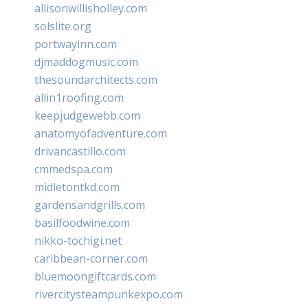
allisonwillisholley.com
solslite.org
portwayinn.com
djmaddogmusic.com
thesoundarchitects.com
allin1roofing.com
keepjudgewebb.com
anatomyofadventure.com
drivancastillo.com
cmmedspa.com
midletontkd.com
gardensandgrills.com
basilfoodwine.com
nikko-tochigi.net
caribbean-corner.com
bluemoongiftcards.com
rivercitysteampunkexpo.com