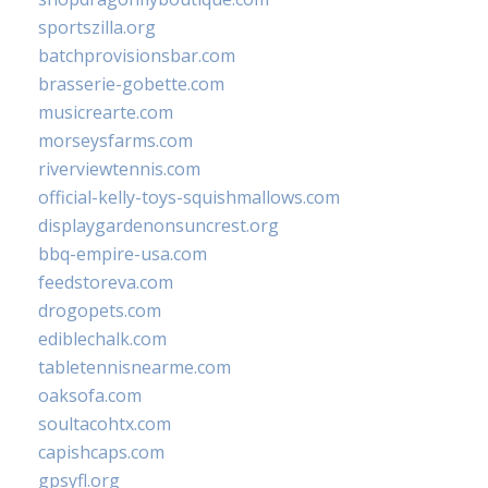
sportszilla.org
batchprovisionsbar.com
brasserie-gobette.com
musicrearte.com
morseysfarms.com
riverviewtennis.com
official-kelly-toys-squishmallows.com
displaygardenonsuncrest.org
bbq-empire-usa.com
feedstoreva.com
drogopets.com
ediblechalk.com
tabletennisnearme.com
oaksofa.com
soultacohtx.com
capishcaps.com
gpsyfl.org