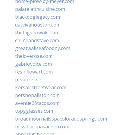
home-plow-by-meyer.com
palatelatincuisine.com
blackdoglegacy.com
eatvivahouston.com
thebigshowok.com
chimeandstave.com
greatwallseafoodny.com
theloverose.com
gabriovoice.com
resinflowart.com
p-sports.net
korsairstreetwear.com
petshopallston.com
avenue26tacos.com
topgglasses.com
broadmoornailsspacoloradosprings.com
missblackpasadena.com
anneskitchen.org