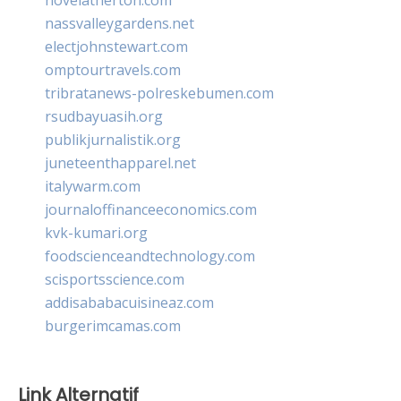
nassvalleygardens.net
electjohnstewart.com
omptourtravels.com
tribratanews-polreskebumen.com
rsudbayuasih.org
publikjurnalistik.org
juneteenthapparel.net
italywarm.com
journaloffinanceeconomics.com
kvk-kumari.org
foodscienceandtechnology.com
scisportsscience.com
addisababacuisineaz.com
burgerimcamas.com
Link Alternatif