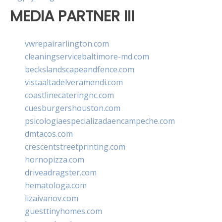
MEDIA PARTNER III
vwrepairarlington.com
cleaningservicebaltimore-md.com
beckslandscapeandfence.com
vistaaltadelveramendi.com
coastlinecateringnc.com
cuesburgershouston.com
psicologiaespecializadaencampeche.com
dmtacos.com
crescentstreetprinting.com
hornopizza.com
driveadragster.com
hematologa.com
lizaivanov.com
guesttinyhomes.com