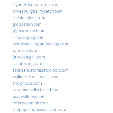
lilyandrosetearoom.com
olivesburgberrypatch.com
theslushkids.com
giobastian.com
glpascensori.com
rifloorepoxy.com
woolleymillingandpaving.com
uptonpvd.com
2troublegrill.com
casateranga.com
sticksandstonesstudiooh.com
walkers-treeservice.com
shopmossi.com
untamedcollectivesd.com
mxpwellness.com
infernocanine.com
thepaperhousecollection.com