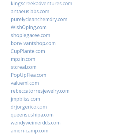
kingscreekadventures.com
antaeuslabs.com
purelycleanchemdry.com
WishOping.com
shoplegacee.com
bonvivantshop.com
CupPlante.com
mpzin.com
stcreal.com
PopUpFlea.com
valueml.com
rebeccatorresjewelry.com
jmpbliss.com
drjorgerico.com
queensushipa.com
wendyweimerdds.com
ameri-camp.com