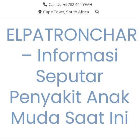
Skip
Call Us: +2782 444 YEAH
to
Cape Town, South Africa
content
ELPATRONCHA
– Informasi
Seputar
Penyakit Anak
Muda Saat Ini