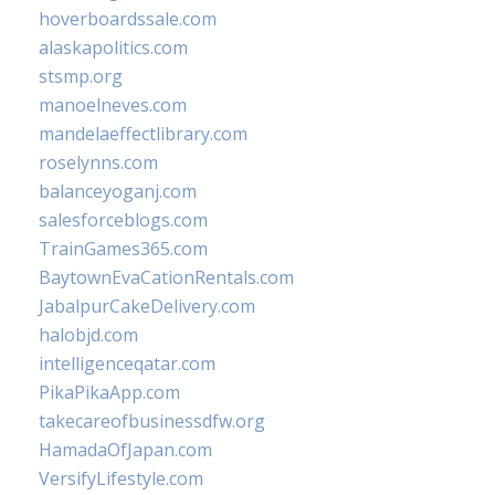
hoverboardssale.com
alaskapolitics.com
stsmp.org
manoelneves.com
mandelaeffectlibrary.com
roselynns.com
balanceyoganj.com
salesforceblogs.com
TrainGames365.com
BaytownEvaCationRentals.com
JabalpurCakeDelivery.com
halobjd.com
intelligenceqatar.com
PikaPikaApp.com
takecareofbusinessdfw.org
HamadaOfJapan.com
VersifyLifestyle.com