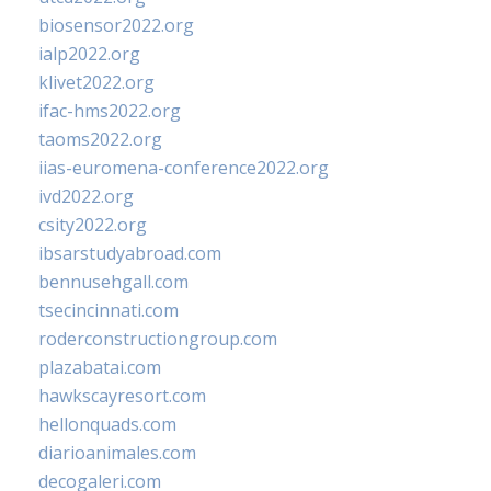
biosensor2022.org
ialp2022.org
klivet2022.org
ifac-hms2022.org
taoms2022.org
iias-euromena-conference2022.org
ivd2022.org
csity2022.org
ibsarstudyabroad.com
bennusehgall.com
tsecincinnati.com
roderconstructiongroup.com
plazabatai.com
hawkscayresort.com
hellonquads.com
diarioanimales.com
decogaleri.com