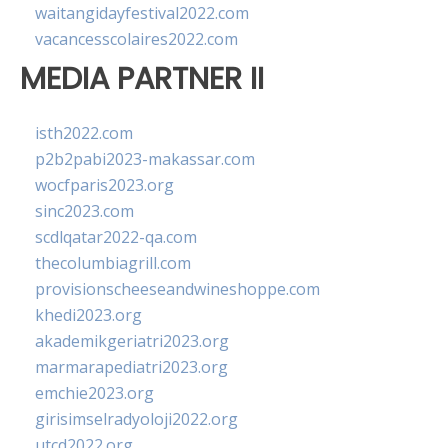
waitangidayfestival2022.com
vacancesscolaires2022.com
MEDIA PARTNER II
isth2022.com
p2b2pabi2023-makassar.com
wocfparis2023.org
sinc2023.com
scdlqatar2022-qa.com
thecolumbiagrill.com
provisionscheeseandwineshoppe.com
khedi2023.org
akademikgeriatri2023.org
marmarapediatri2023.org
emchie2023.org
girisimselradyoloji2022.org
utcd2022.org