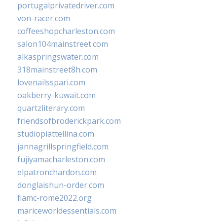
portugalprivatedriver.com
von-racer.com
coffeeshopcharleston.com
salon104mainstreet.com
alkaspringswater.com
318mainstreet8h.com
lovenailsspari.com
oakberry-kuwait.com
quartzliterary.com
friendsofbroderickpark.com
studiopiattellina.com
jannagrillspringfield.com
fujiyamacharleston.com
elpatronchardon.com
donglaishun-order.com
fiamc-rome2022.org
mariceworldessentials.com