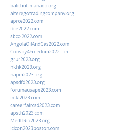
balithut-manado.org
alteregotradingcompany.org
aprce2022.com
ibie2022.com
sbcc-2022.com
AngolaOilAndGas2022.com
Convoy4Freedom2022.com
grur2023.org
hkhk2023.org
napm2023.org
apsdfd2023.org
forumausape2023.com
imkl2023.com
careerfaircsd2023.com
apsth2023.com
MedItRio2023.org
lcicon2023boston.com