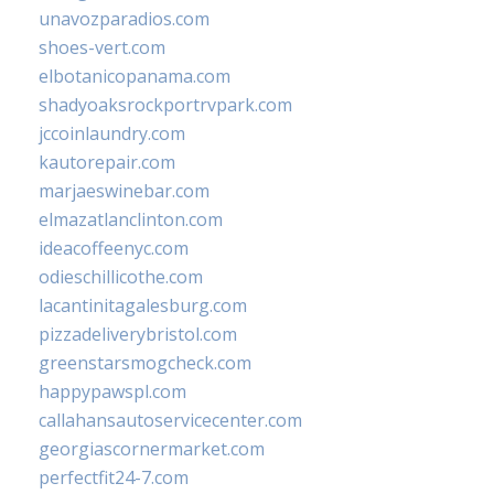
unavozparadios.com
shoes-vert.com
elbotanicopanama.com
shadyoaksrockportrvpark.com
jccoinlaundry.com
kautorepair.com
marjaeswinebar.com
elmazatlanclinton.com
ideacoffeenyc.com
odieschillicothe.com
lacantinitagalesburg.com
pizzadeliverybristol.com
greenstarsmogcheck.com
happypawspl.com
callahansautoservicecenter.com
georgiascornermarket.com
perfectfit24-7.com