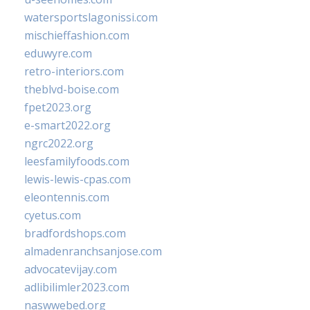
watersportslagonissi.com
mischieffashion.com
eduwyre.com
retro-interiors.com
theblvd-boise.com
fpet2023.org
e-smart2022.org
ngrc2022.org
leesfamilyfoods.com
lewis-lewis-cpas.com
eleontennis.com
cyetus.com
bradfordshops.com
almadenranchsanjose.com
advocatevijay.com
adlibilimler2023.com
naswwebed.org