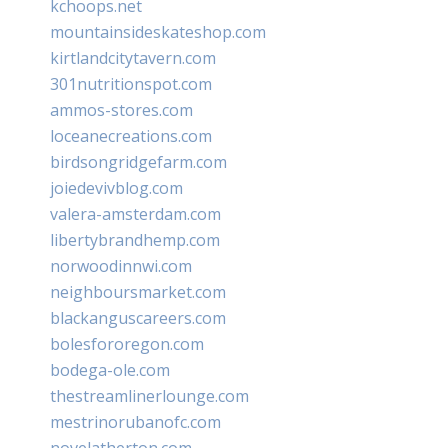
kchoops.net
mountainsideskateshop.com
kirtlandcitytavern.com
301nutritionspot.com
ammos-stores.com
loceanecreations.com
birdsongridgefarm.com
joiedevivblog.com
valera-amsterdam.com
libertybrandhemp.com
norwoodinnwi.com
neighboursmarket.com
blackanguscareers.com
bolesfororegon.com
bodega-ole.com
thestreamlinerlounge.com
mestrinorubanofc.com
novelatherton.com