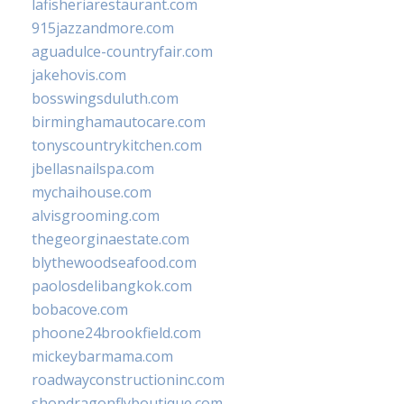
lafisheriarestaurant.com
915jazzandmore.com
aguadulce-countryfair.com
jakehovis.com
bosswingsduluth.com
birminghamautocare.com
tonyscountrykitchen.com
jbellasnailspa.com
mychaihouse.com
alvisgrooming.com
thegeorginaestate.com
blythewoodseafood.com
paolosdelibangkok.com
bobacove.com
phoone24brookfield.com
mickeybarmama.com
roadwayconstructioninc.com
shopdragonflyboutique.com