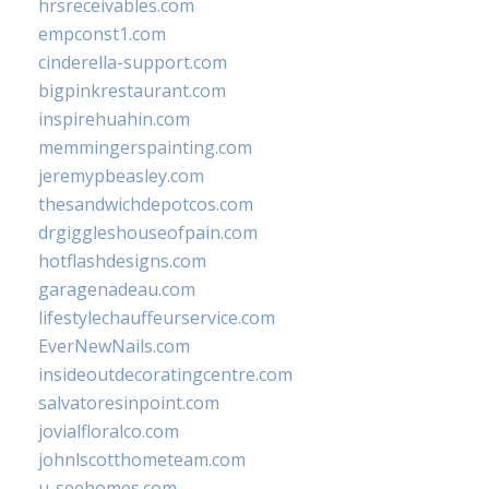
hrsreceivables.com
empconst1.com
cinderella-support.com
bigpinkrestaurant.com
inspirehuahin.com
memmingerspainting.com
jeremypbeasley.com
thesandwichdepotcos.com
drgiggleshouseofpain.com
hotflashdesigns.com
garagenadeau.com
lifestylechauffeurservice.com
EverNewNails.com
insideoutdecoratingcentre.com
salvatoresinpoint.com
jovialfloralco.com
johnlscotthometeam.com
u-seehomes.com