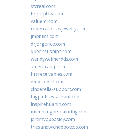
stcreal.com
PopUpFlea.com
valueml.com
rebeccatorresjewelry.com
jmpbliss.com
drjorgerico.com
queensushipa.com
wendyweimerdds.com
ameri-camp.com
hrsreceivables.com
empconst1.com
cinderella-support.com
bigpinkrestaurant.com
inspirehuahin.com
memmingerspainting.com
jeremypbeasley.com
thesandwichdepotcos.com