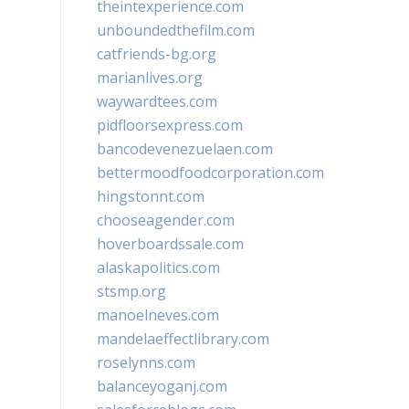
theintexperience.com
unboundedthefilm.com
catfriends-bg.org
marianlives.org
waywardtees.com
pidfloorsexpress.com
bancodevenezuelaen.com
bettermoodfoodcorporation.com
hingstonnt.com
chooseagender.com
hoverboardssale.com
alaskapolitics.com
stsmp.org
manoelneves.com
mandelaeffectlibrary.com
roselynns.com
balanceyoganj.com