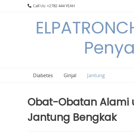
Skip
Call Us: +2782 444 YEAH
to
content
ELPATRONCH
Penya
Diabetes
Ginjal
Jantung
Obat-Obatan Alami u
Jantung Bengkak