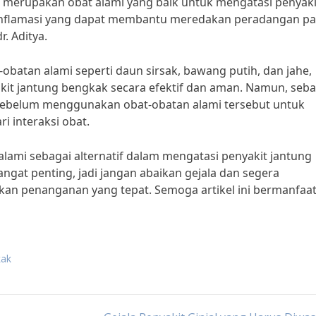
ga merupakan obat alami yang baik untuk mengatasi penyaki
-inflamasi yang dapat membantu meredakan peradangan p
. Aditya.
tan alami seperti daun sirsak, bawang putih, dan jahe,
t jantung bengkak secara efektif dan aman. Namun, seba
 sebelum menggunakan obat-obatan alami tersebut untuk
 interaksi obat.
lami sebagai alternatif dalam mengatasi penyakit jantung
ngat penting, jadi jangan abaikan gejala dan segera
an penanganan yang tepat. Semoga artikel ini bermanfaa
kak