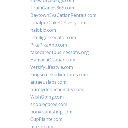
salesforceblogs.com
TrainGames365.com
BaytownEvaCationRentals.com
JabalpurCakeDelivery.com
halobjd.com
intelligenceqatar.com
PikaPikaApp.com
takecareofbusinessdfw.org
HamadaOfJapan.com
VersifyLifestyle.com
kingscreekadventures.com
antaeuslabs.com
purelycleanchemdry.com
WishOping.com
shoplegacee.com
bonvivantshop.com
CupPlante.com
mpzin.com