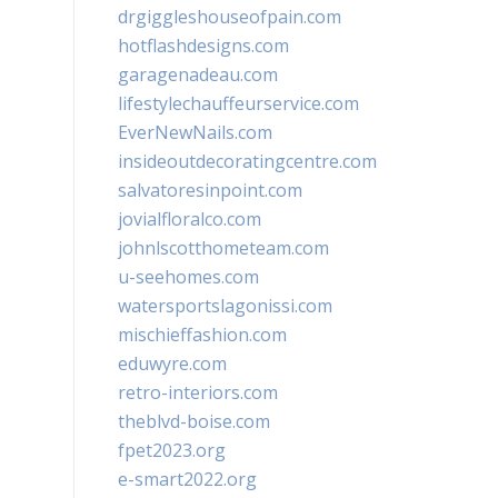
drgiggleshouseofpain.com
hotflashdesigns.com
garagenadeau.com
lifestylechauffeurservice.com
EverNewNails.com
insideoutdecoratingcentre.com
salvatoresinpoint.com
jovialfloralco.com
johnlscotthometeam.com
u-seehomes.com
watersportslagonissi.com
mischieffashion.com
eduwyre.com
retro-interiors.com
theblvd-boise.com
fpet2023.org
e-smart2022.org