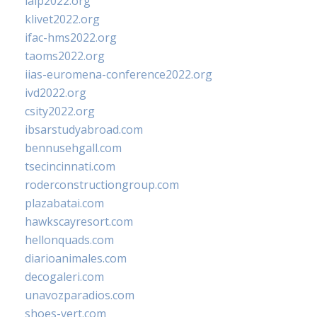
ialp2022.org
klivet2022.org
ifac-hms2022.org
taoms2022.org
iias-euromena-conference2022.org
ivd2022.org
csity2022.org
ibsarstudyabroad.com
bennusehgall.com
tsecincinnati.com
roderconstructiongroup.com
plazabatai.com
hawkscayresort.com
hellonquads.com
diarioanimales.com
decogaleri.com
unavozparadios.com
shoes-vert.com