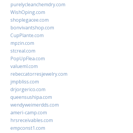
purelycleanchemdry.com
WishOping.com
shoplegacee.com
bonvivantshop.com
CupPlante.com
mpzin.com
stcreal.com
PopUpFlea.com
valueml.com
rebeccatorresjewelry.com
jmpbliss.com
drjorgerico.com
queensushipa.com
wendyweimerdds.com
ameri-camp.com
hrsreceivables.com
empconst1.com