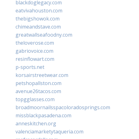
blackdoglegacy.com
eatvivahouston.com
thebigshowok.com
chimeandstave.com
greatwallseafoodny.com
theloverose.com
gabriovoice.com
resinflowart.com
p-sports.net
korsairstreetwear.com
petshopallston.com
avenue26tacos.com
topgglasses.com
broadmoornailsspacoloradosprings.com
missblackpasadena.com
anneskitchen.org
valenciamarketytaqueria.com