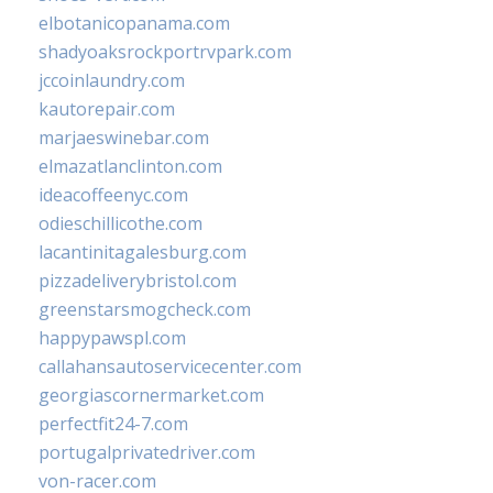
elbotanicopanama.com
shadyoaksrockportrvpark.com
jccoinlaundry.com
kautorepair.com
marjaeswinebar.com
elmazatlanclinton.com
ideacoffeenyc.com
odieschillicothe.com
lacantinitagalesburg.com
pizzadeliverybristol.com
greenstarsmogcheck.com
happypawspl.com
callahansautoservicecenter.com
georgiascornermarket.com
perfectfit24-7.com
portugalprivatedriver.com
von-racer.com