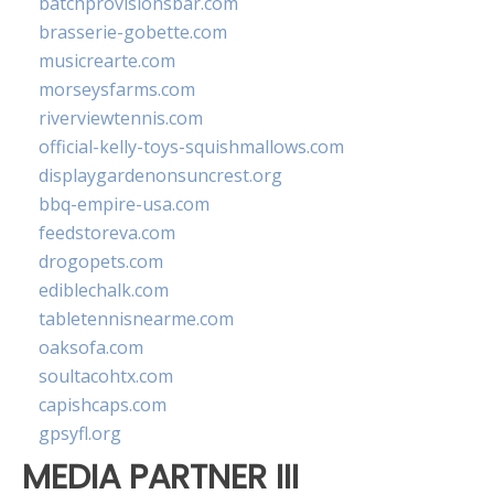
batchprovisionsbar.com
brasserie-gobette.com
musicrearte.com
morseysfarms.com
riverviewtennis.com
official-kelly-toys-squishmallows.com
displaygardenonsuncrest.org
bbq-empire-usa.com
feedstoreva.com
drogopets.com
ediblechalk.com
tabletennisnearme.com
oaksofa.com
soultacohtx.com
capishcaps.com
gpsyfl.org
MEDIA PARTNER III