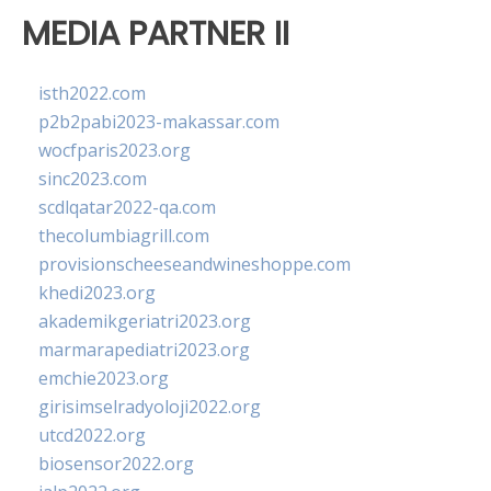
MEDIA PARTNER II
isth2022.com
p2b2pabi2023-makassar.com
wocfparis2023.org
sinc2023.com
scdlqatar2022-qa.com
thecolumbiagrill.com
provisionscheeseandwineshoppe.com
khedi2023.org
akademikgeriatri2023.org
marmarapediatri2023.org
emchie2023.org
girisimselradyoloji2022.org
utcd2022.org
biosensor2022.org