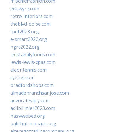
mischieffashion.com
eduwyre.com
retro-interiors.com
theblvd-boise.com
fpet2023.org
e-smart2022.org
ngrc2022.org
leesfamilyfoods.com
lewis-lewis-cpas.com
eleontennis.com
cyetus.com
bradfordshops.com
almadenranchsanjose.com
advocatevijay.com
adlibilimler2023.com
naswwebed.org
balithut-manado.org
alteregotradingcompany.org