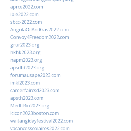
aprce2022.com
ibie2022.com
sbcc-2022.com
AngolaOilAndGas2022.com
Convoy4Freedom2022.com
grur2023.org
hkhk2023.org
napm2023.org
apsdfd2023.org
forumausape2023.com
imkl2023.com
careerfaircsd2023.com
apsth2023.com
MedItRio2023.org
lcicon2023boston.com
waitangidayfestival2022.com
vacancesscolaires2022.com