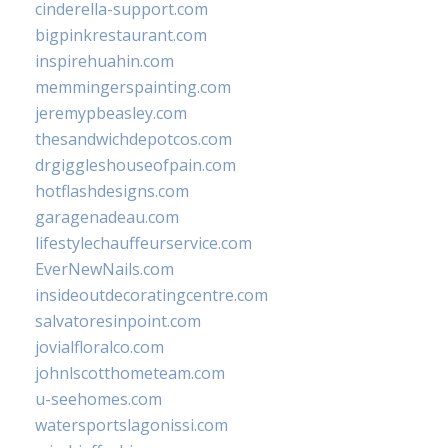
cinderella-support.com
bigpinkrestaurant.com
inspirehuahin.com
memmingerspainting.com
jeremypbeasley.com
thesandwichdepotcos.com
drgiggleshouseofpain.com
hotflashdesigns.com
garagenadeau.com
lifestylechauffeurservice.com
EverNewNails.com
insideoutdecoratingcentre.com
salvatoresinpoint.com
jovialfloralco.com
johnlscotthometeam.com
u-seehomes.com
watersportslagonissi.com