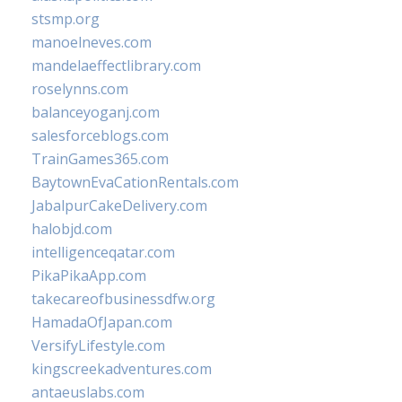
stsmp.org
manoelneves.com
mandelaeffectlibrary.com
roselynns.com
balanceyoganj.com
salesforceblogs.com
TrainGames365.com
BaytownEvaCationRentals.com
JabalpurCakeDelivery.com
halobjd.com
intelligenceqatar.com
PikaPikaApp.com
takecareofbusinessdfw.org
HamadaOfJapan.com
VersifyLifestyle.com
kingscreekadventures.com
antaeuslabs.com