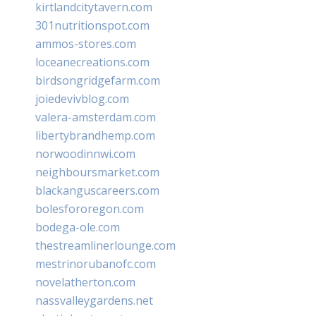
kirtlandcitytavern.com
301nutritionspot.com
ammos-stores.com
loceanecreations.com
birdsongridgefarm.com
joiedevivblog.com
valera-amsterdam.com
libertybrandhemp.com
norwoodinnwi.com
neighboursmarket.com
blackanguscareers.com
bolesfororegon.com
bodega-ole.com
thestreamlinerlounge.com
mestrinorubanofc.com
novelatherton.com
nassvalleygardens.net