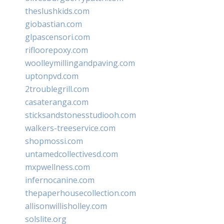
theslushkids.com
giobastian.com
glpascensori.com
rifloorepoxy.com
woolleymillingandpaving.com
uptonpvd.com
2troublegrill.com
casateranga.com
sticksandstonesstudiooh.com
walkers-treeservice.com
shopmossi.com
untamedcollectivesd.com
mxpwellness.com
infernocanine.com
thepaperhousecollection.com
allisonwillisholley.com
solslite.org