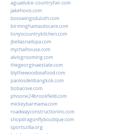
aguadulce-countryfair.com
jakehovis.com
bosswingsduluth.com
birminghamautocare.com
tonyscountrykitchen.com
jbellasnailspa.com
mychaihouse.com
alvisgrooming.com
thegeorginaestate.com
blythewoodseafood.com
paolosdelibangkok.com
bobacove.com
phoone24brookfield.com
mickeybarmama.com
roadwayconstructioninc.com
shopdragonflyboutique.com
sportszilla.org