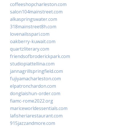
coffeeshopcharleston.com
salon104mainstreet.com
alkaspringswater.com
318mainstreet8h.com
lovenailsspari.com
oakberry-kuwait.com
quartzliterary.com
friendsofbroderickpark.com
studiopiattellina.com
jannagrillspringfield.com
fujiyamacharleston.com
elpatronchardon.com
donglaishun-order.com
fiamc-rome2022.org
mariceworldessentials.com
lafisheriarestaurant.com
915jazzandmore.com