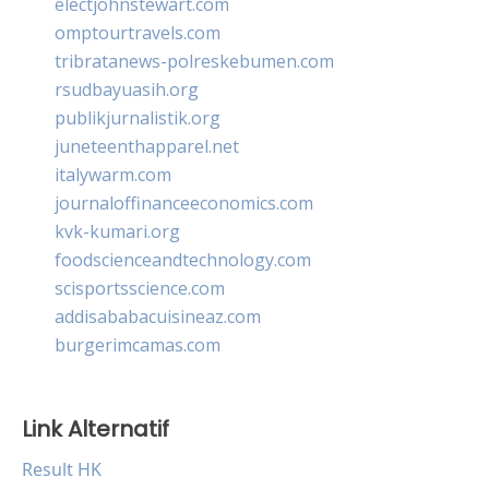
electjohnstewart.com
omptourtravels.com
tribratanews-polreskebumen.com
rsudbayuasih.org
publikjurnalistik.org
juneteenthapparel.net
italywarm.com
journaloffinanceeconomics.com
kvk-kumari.org
foodscienceandtechnology.com
scisportsscience.com
addisababacuisineaz.com
burgerimcamas.com
Link Alternatif
Result HK