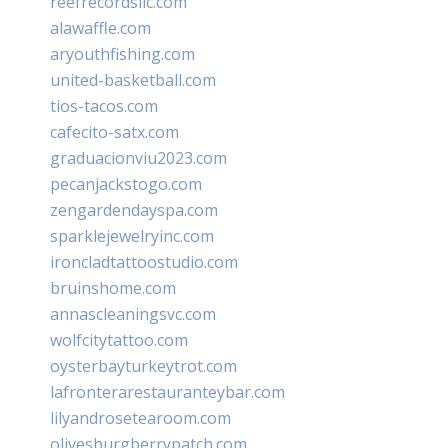
reefrecordsllc.com
alawaffle.com
aryouthfishing.com
united-basketball.com
tios-tacos.com
cafecito-satx.com
graduacionviu2023.com
pecanjackstogo.com
zengardendayspa.com
sparklejewelryinc.com
ironcladtattoostudio.com
bruinshome.com
annascleaningsvc.com
wolfcitytattoo.com
oysterbayturkeytrot.com
lafronterarestauranteybar.com
lilyandrosetearoom.com
olivesburgberrypatch.com