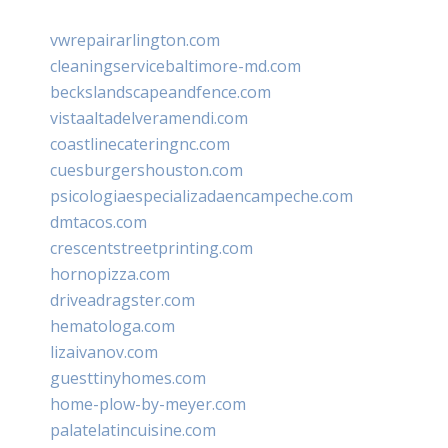
vwrepairarlington.com
cleaningservicebaltimore-md.com
beckslandscapeandfence.com
vistaaltadelveramendi.com
coastlinecateringnc.com
cuesburgershouston.com
psicologiaespecializadaencampeche.com
dmtacos.com
crescentstreetprinting.com
hornopizza.com
driveadragster.com
hematologa.com
lizaivanov.com
guesttinyhomes.com
home-plow-by-meyer.com
palatelatincuisine.com