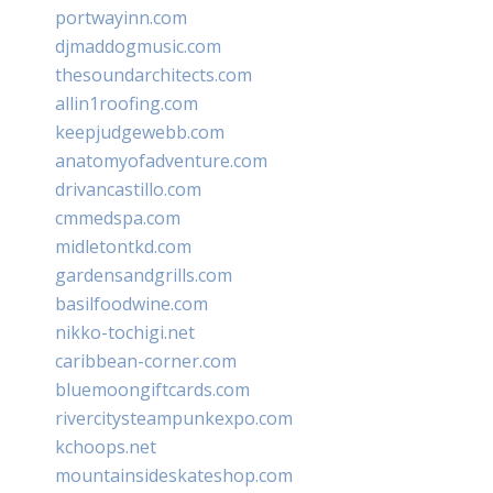
portwayinn.com
djmaddogmusic.com
thesoundarchitects.com
allin1roofing.com
keepjudgewebb.com
anatomyofadventure.com
drivancastillo.com
cmmedspa.com
midletontkd.com
gardensandgrills.com
basilfoodwine.com
nikko-tochigi.net
caribbean-corner.com
bluemoongiftcards.com
rivercitysteampunkexpo.com
kchoops.net
mountainsideskateshop.com