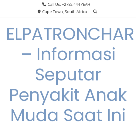
Skip
Call Us: +2782 444 YEAH
to
Cape Town, South Africa
content
ELPATRONCHA
– Informasi
Seputar
Penyakit Anak
Muda Saat Ini