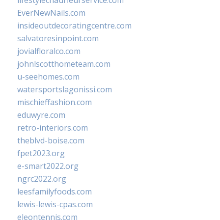
lifestylechauffeurservice.com
EverNewNails.com
insideoutdecoratingcentre.com
salvatoresinpoint.com
jovialfloralco.com
johnlscotthometeam.com
u-seehomes.com
watersportslagonissi.com
mischieffashion.com
eduwyre.com
retro-interiors.com
theblvd-boise.com
fpet2023.org
e-smart2022.org
ngrc2022.org
leesfamilyfoods.com
lewis-lewis-cpas.com
eleontennis.com