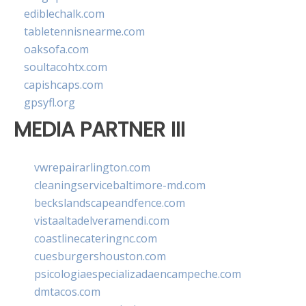
ediblechalk.com
tabletennisnearme.com
oaksofa.com
soultacohtx.com
capishcaps.com
gpsyfl.org
MEDIA PARTNER III
vwrepairarlington.com
cleaningservicebaltimore-md.com
beckslandscapeandfence.com
vistaaltadelveramendi.com
coastlinecateringnc.com
cuesburgershouston.com
psicologiaespecializadaencampeche.com
dmtacos.com