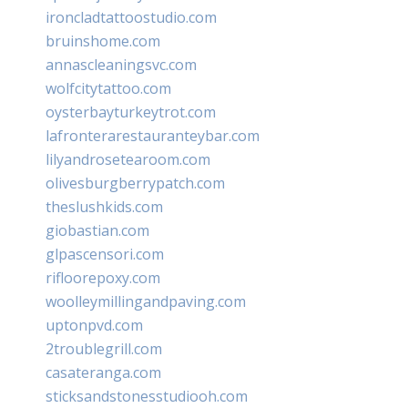
ironcladtattoostudio.com
bruinshome.com
annascleaningsvc.com
wolfcitytattoo.com
oysterbayturkeytrot.com
lafronterarestauranteybar.com
lilyandrosetearoom.com
olivesburgberrypatch.com
theslushkids.com
giobastian.com
glpascensori.com
rifloorepoxy.com
woolleymillingandpaving.com
uptonpvd.com
2troublegrill.com
casateranga.com
sticksandstonesstudiooh.com