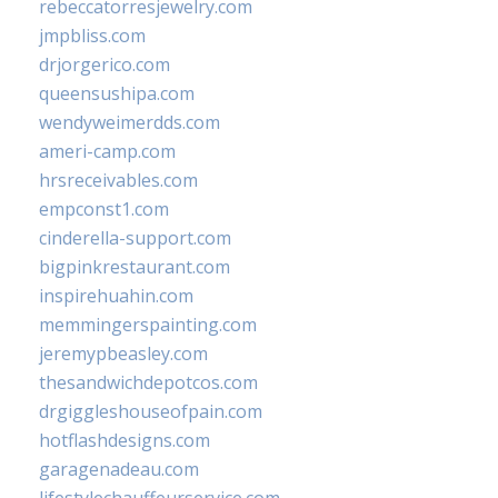
rebeccatorresjewelry.com
jmpbliss.com
drjorgerico.com
queensushipa.com
wendyweimerdds.com
ameri-camp.com
hrsreceivables.com
empconst1.com
cinderella-support.com
bigpinkrestaurant.com
inspirehuahin.com
memmingerspainting.com
jeremypbeasley.com
thesandwichdepotcos.com
drgiggleshouseofpain.com
hotflashdesigns.com
garagenadeau.com