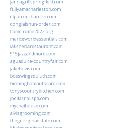
jannagrillspringfield.com
fujiyamacharleston.com
elpatronchardon.com
donglaishun-order.com
fiamc-rome2022.org
mariceworldessentials.com
lafisheriarestaurant.com
915jazzandmore.com
aguadulce-countryfair.com
jakehovis.com
bosswingsduluth.com
birminghamautocare.com
tonyscountrykitchen.com
jbellasnailspa.com
mychaihouse.com
alvisgrooming.com
thegeorginaestate.com