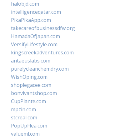
halobjd.com
intelligenceqatar.com
PikaPikaApp.com
takecareofbusinessdfw.org
HamadaOfJapan.com
VersifyLifestyle.com
kingscreekadventures.com
antaeuslabs.com
purelycleanchemdry.com
WishOping.com
shoplegacee.com
bonvivantshop.com
CupPlante.com
mpzin.com
stcreal.com
PopUpFlea.com
valueml.com