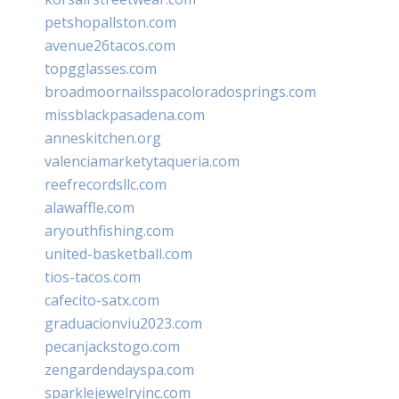
petshopallston.com
avenue26tacos.com
topgglasses.com
broadmoornailsspacoloradosprings.com
missblackpasadena.com
anneskitchen.org
valenciamarketytaqueria.com
reefrecordsllc.com
alawaffle.com
aryouthfishing.com
united-basketball.com
tios-tacos.com
cafecito-satx.com
graduacionviu2023.com
pecanjackstogo.com
zengardendayspa.com
sparklejewelryinc.com