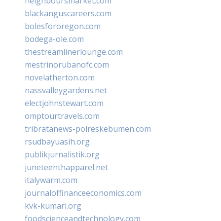
neighboursmarket.com
blackanguscareers.com
bolesfororegon.com
bodega-ole.com
thestreamlinerlounge.com
mestrinorubanofc.com
novelatherton.com
nassvalleygardens.net
electjohnstewart.com
omptourtravels.com
tribratanews-polreskebumen.com
rsudbayuasih.org
publikjurnalistik.org
juneteenthapparel.net
italywarm.com
journaloffinanceeconomics.com
kvk-kumari.org
foodscienceandtechnology.com