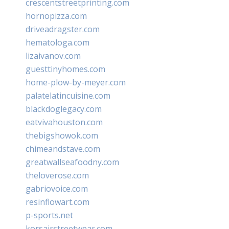
crescentstreetprinting.com
hornopizza.com
driveadragster.com
hematologa.com
lizaivanov.com
guesttinyhomes.com
home-plow-by-meyer.com
palatelatincuisine.com
blackdoglegacy.com
eatvivahouston.com
thebigshowok.com
chimeandstave.com
greatwallseafoodny.com
theloverose.com
gabriovoice.com
resinflowart.com
p-sports.net
korsairstreetwear.com