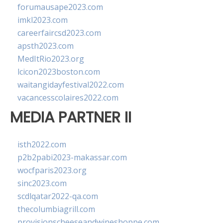
forumausape2023.com
imkl2023.com
careerfaircsd2023.com
apsth2023.com
MedItRio2023.org
lcicon2023boston.com
waitangidayfestival2022.com
vacancesscolaires2022.com
MEDIA PARTNER II
isth2022.com
p2b2pabi2023-makassar.com
wocfparis2023.org
sinc2023.com
scdlqatar2022-qa.com
thecolumbiagrill.com
provisionscheeseandwineshoppe.com