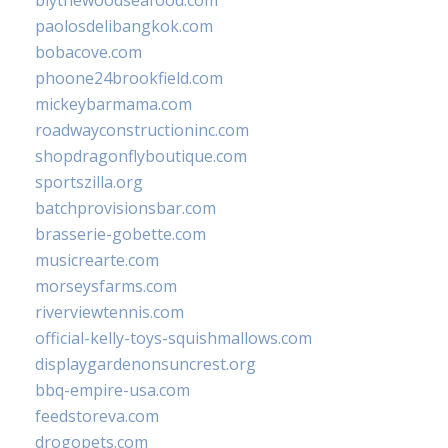
blythewoodseafood.com
paolosdelibangkok.com
bobacove.com
phoone24brookfield.com
mickeybarmama.com
roadwayconstructioninc.com
shopdragonflyboutique.com
sportszilla.org
batchprovisionsbar.com
brasserie-gobette.com
musicrearte.com
morseysfarms.com
riverviewtennis.com
official-kelly-toys-squishmallows.com
displaygardenonsuncrest.org
bbq-empire-usa.com
feedstoreva.com
drogopets.com