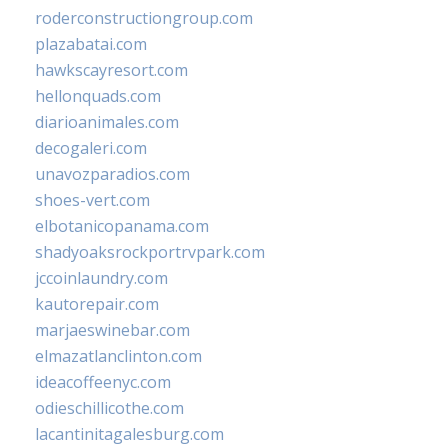
roderconstructiongroup.com
plazabatai.com
hawkscayresort.com
hellonquads.com
diarioanimales.com
decogaleri.com
unavozparadios.com
shoes-vert.com
elbotanicopanama.com
shadyoaksrockportrvpark.com
jccoinlaundry.com
kautorepair.com
marjaeswinebar.com
elmazatlanclinton.com
ideacoffeenyc.com
odieschillicothe.com
lacantinitagalesburg.com