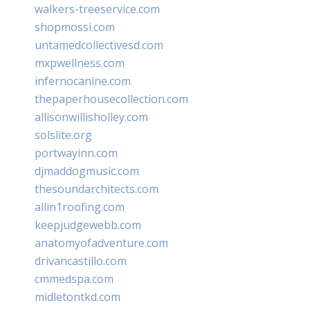
walkers-treeservice.com
shopmossi.com
untamedcollectivesd.com
mxpwellness.com
infernocanine.com
thepaperhousecollection.com
allisonwillisholley.com
solslite.org
portwayinn.com
djmaddogmusic.com
thesoundarchitects.com
allin1roofing.com
keepjudgewebb.com
anatomyofadventure.com
drivancastillo.com
cmmedspa.com
midletontkd.com