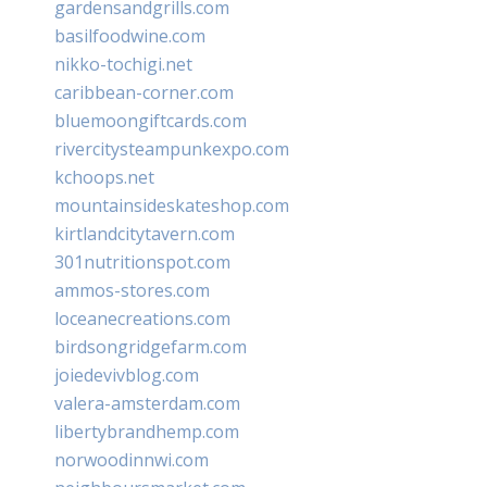
gardensandgrills.com
basilfoodwine.com
nikko-tochigi.net
caribbean-corner.com
bluemoongiftcards.com
rivercitysteampunkexpo.com
kchoops.net
mountainsideskateshop.com
kirtlandcitytavern.com
301nutritionspot.com
ammos-stores.com
loceanecreations.com
birdsongridgefarm.com
joiedevivblog.com
valera-amsterdam.com
libertybrandhemp.com
norwoodinnwi.com