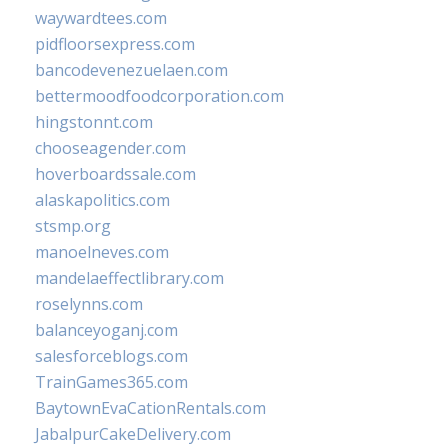
waywardtees.com
pidfloorsexpress.com
bancodevenezuelaen.com
bettermoodfoodcorporation.com
hingstonnt.com
chooseagender.com
hoverboardssale.com
alaskapolitics.com
stsmp.org
manoelneves.com
mandelaeffectlibrary.com
roselynns.com
balanceyoganj.com
salesforceblogs.com
TrainGames365.com
BaytownEvaCationRentals.com
JabalpurCakeDelivery.com