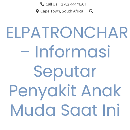
Skip
Call Us: +2782 444 YEAH
to
Cape Town, South Africa
content
ELPATRONCHA
– Informasi
Seputar
Penyakit Anak
Muda Saat Ini