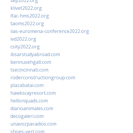
ialp2022.org
klivet2022.org
ifac-hms2022.org
taoms2022.org
iias-euromena-conference2022.org
ivd2022.org
csity2022.org
ibsarstudyabroad.com
bennusehgall.com
tsecincinnati.com
roderconstructiongroup.com
plazabatai.com
hawkscayresort.com
hellonquads.com
diarioanimales.com
decogaleri.com
unavozparadios.com
shoes-vert.com