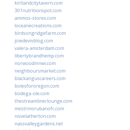
kirtlandcitytavern.com
301nutritionspot.com
ammos-stores.com
loceanecreations.com
birdsongridgefarm.com
joiedevivblog.com
valera-amsterdam.com
libertybrandhemp.com
norwoodinnwi.com
neighboursmarket.com
blackanguscareers.com
bolesfororegon.com
bodega-ole.com
thestreamlinerlounge.com
mestrinorubanofc.com
novelatherton.com
nassvalleygardens.net