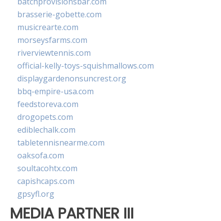
batchprovisionsbar.com
brasserie-gobette.com
musicrearte.com
morseysfarms.com
riverviewtennis.com
official-kelly-toys-squishmallows.com
displaygardenonsuncrest.org
bbq-empire-usa.com
feedstoreva.com
drogopets.com
ediblechalk.com
tabletennisnearme.com
oaksofa.com
soultacohtx.com
capishcaps.com
gpsyfl.org
MEDIA PARTNER III