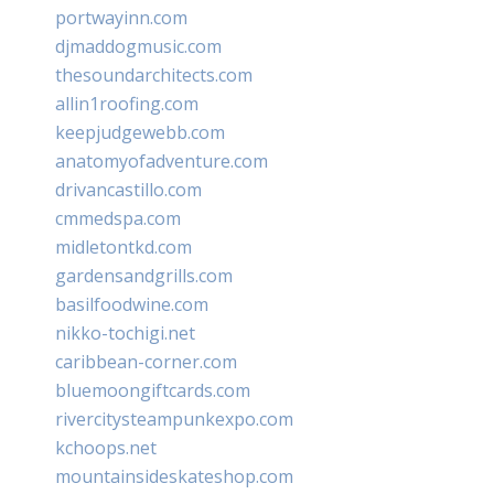
portwayinn.com
djmaddogmusic.com
thesoundarchitects.com
allin1roofing.com
keepjudgewebb.com
anatomyofadventure.com
drivancastillo.com
cmmedspa.com
midletontkd.com
gardensandgrills.com
basilfoodwine.com
nikko-tochigi.net
caribbean-corner.com
bluemoongiftcards.com
rivercitysteampunkexpo.com
kchoops.net
mountainsideskateshop.com