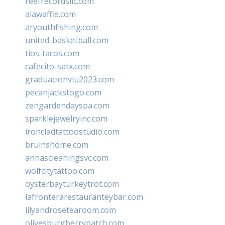
reefrecordsllc.com
alawaffle.com
aryouthfishing.com
united-basketball.com
tios-tacos.com
cafecito-satx.com
graduacionviu2023.com
pecanjackstogo.com
zengardendayspa.com
sparklejewelryinc.com
ironcladtattoostudio.com
bruinshome.com
annascleaningsvc.com
wolfcitytattoo.com
oysterbayturkeytrot.com
lafronterarestauranteybar.com
lilyandrosetearoom.com
olivesburgberrypatch.com