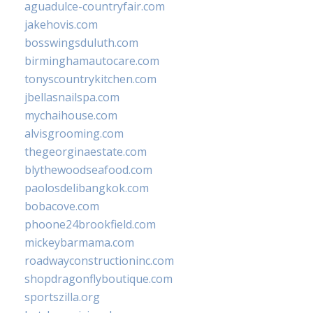
aguadulce-countryfair.com
jakehovis.com
bosswingsduluth.com
birminghamautocare.com
tonyscountrykitchen.com
jbellasnailspa.com
mychaihouse.com
alvisgrooming.com
thegeorginaestate.com
blythewoodseafood.com
paolosdelibangkok.com
bobacove.com
phoone24brookfield.com
mickeybarmama.com
roadwayconstructioninc.com
shopdragonflyboutique.com
sportszilla.org