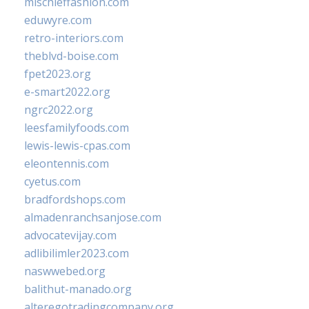
mischieffashion.com
eduwyre.com
retro-interiors.com
theblvd-boise.com
fpet2023.org
e-smart2022.org
ngrc2022.org
leesfamilyfoods.com
lewis-lewis-cpas.com
eleontennis.com
cyetus.com
bradfordshops.com
almadenranchsanjose.com
advocatevijay.com
adlibilimler2023.com
naswwebed.org
balithut-manado.org
alteregotradingcompany.org