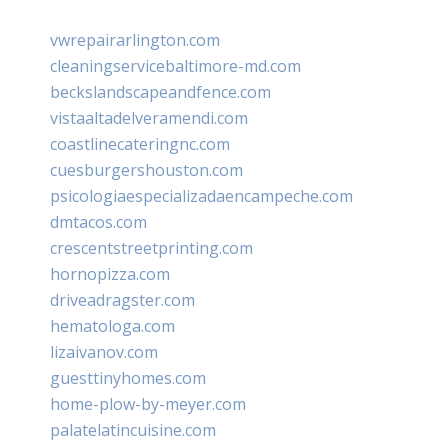
vwrepairarlington.com
cleaningservicebaltimore-md.com
beckslandscapeandfence.com
vistaaltadelveramendi.com
coastlinecateringnc.com
cuesburgershouston.com
psicologiaespecializadaencampeche.com
dmtacos.com
crescentstreetprinting.com
hornopizza.com
driveadragster.com
hematologa.com
lizaivanov.com
guesttinyhomes.com
home-plow-by-meyer.com
palatelatincuisine.com