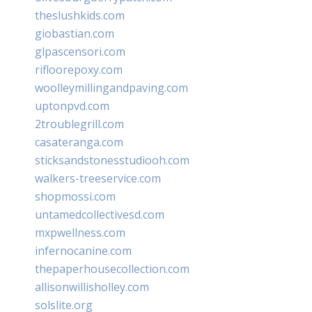
theslushkids.com
giobastian.com
glpascensori.com
rifloorepoxy.com
woolleymillingandpaving.com
uptonpvd.com
2troublegrill.com
casateranga.com
sticksandstonesstudiooh.com
walkers-treeservice.com
shopmossi.com
untamedcollectivesd.com
mxpwellness.com
infernocanine.com
thepaperhousecollection.com
allisonwillisholley.com
solslite.org