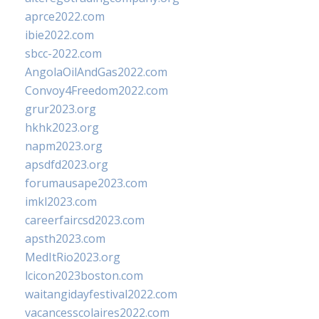
aprce2022.com
ibie2022.com
sbcc-2022.com
AngolaOilAndGas2022.com
Convoy4Freedom2022.com
grur2023.org
hkhk2023.org
napm2023.org
apsdfd2023.org
forumausape2023.com
imkl2023.com
careerfaircsd2023.com
apsth2023.com
MedItRio2023.org
lcicon2023boston.com
waitangidayfestival2022.com
vacancesscolaires2022.com