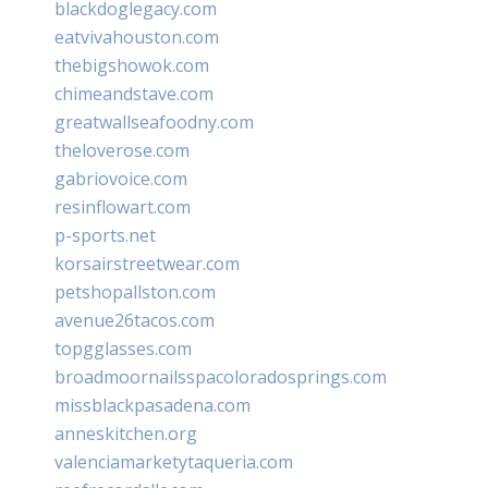
blackdoglegacy.com
eatvivahouston.com
thebigshowok.com
chimeandstave.com
greatwallseafoodny.com
theloverose.com
gabriovoice.com
resinflowart.com
p-sports.net
korsairstreetwear.com
petshopallston.com
avenue26tacos.com
topgglasses.com
broadmoornailsspacoloradosprings.com
missblackpasadena.com
anneskitchen.org
valenciamarketytaqueria.com