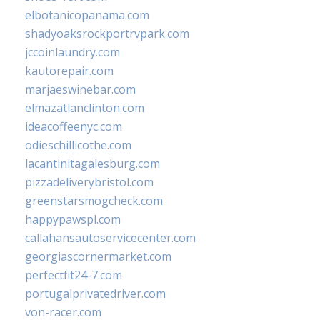
elbotanicopanama.com
shadyoaksrockportrvpark.com
jccoinlaundry.com
kautorepair.com
marjaeswinebar.com
elmazatlanclinton.com
ideacoffeenyc.com
odieschillicothe.com
lacantinitagalesburg.com
pizzadeliverybristol.com
greenstarsmogcheck.com
happypawspl.com
callahansautoservicecenter.com
georgiascornermarket.com
perfectfit24-7.com
portugalprivatedriver.com
von-racer.com