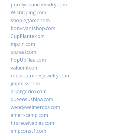
purelycleanchemdry.com
WishOping.com
shoplegacee.com
bonvivantshop.com
CupPlante.com
mpzin.com
stcreal.com
PopUpFlea.com
valueml.com
rebeccatorresjewelry.com
jmpbliss.com
drjorgerico.com
queensushipa.com
wendyweimerdds.com
ameri-camp.com
hrsreceivables.com
empconst1.com