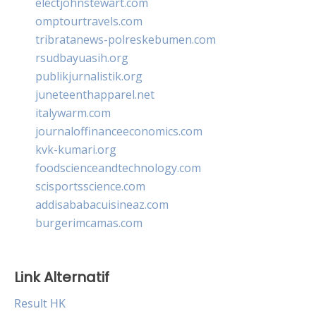
electjohnstewart.com
omptourtravels.com
tribratanews-polreskebumen.com
rsudbayuasih.org
publikjurnalistik.org
juneteenthapparel.net
italywarm.com
journaloffinanceeconomics.com
kvk-kumari.org
foodscienceandtechnology.com
scisportsscience.com
addisababacuisineaz.com
burgerimcamas.com
Link Alternatif
Result HK