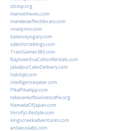
stsmp.org
manoelneves.com
mandelaeffectlibrary.com
roselynns.com
balanceyoganj.com
salesforceblogs.com
TrainGames365.com
BaytownEvaCationRentals.com
JabalpurCakeDelivery.com
halobjd.com
intelligenceqatar.com
PikaPikaApp.com
takecareofbusinessdfw.org
HamadaOfJapan.com
VersifyLifestyle.com
kingscreekadventures.com
antaeuslabs.com