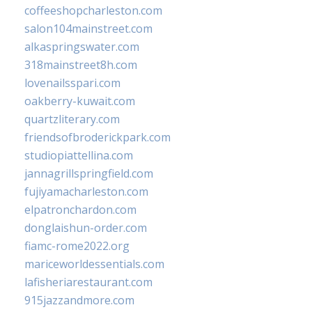
coffeeshopcharleston.com
salon104mainstreet.com
alkaspringswater.com
318mainstreet8h.com
lovenailsspari.com
oakberry-kuwait.com
quartzliterary.com
friendsofbroderickpark.com
studiopiattellina.com
jannagrillspringfield.com
fujiyamacharleston.com
elpatronchardon.com
donglaishun-order.com
fiamc-rome2022.org
mariceworldessentials.com
lafisheriarestaurant.com
915jazzandmore.com