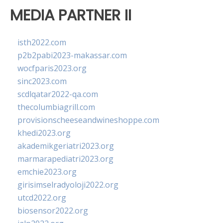
MEDIA PARTNER II
isth2022.com
p2b2pabi2023-makassar.com
wocfparis2023.org
sinc2023.com
scdlqatar2022-qa.com
thecolumbiagrill.com
provisionscheeseandwineshoppe.com
khedi2023.org
akademikgeriatri2023.org
marmarapediatri2023.org
emchie2023.org
girisimselradyoloji2022.org
utcd2022.org
biosensor2022.org