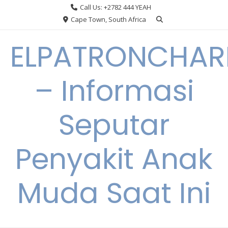
Skip
Call Us: +2782 444 YEAH
to
Cape Town, South Africa
content
ELPATRONCHA
– Informasi
Seputar
Penyakit Anak
Muda Saat Ini