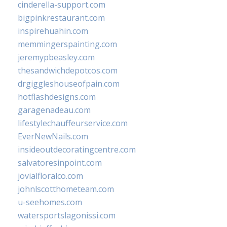
cinderella-support.com
bigpinkrestaurant.com
inspirehuahin.com
memmingerspainting.com
jeremypbeasley.com
thesandwichdepotcos.com
drgiggleshouseofpain.com
hotflashdesigns.com
garagenadeau.com
lifestylechauffeurservice.com
EverNewNails.com
insideoutdecoratingcentre.com
salvatoresinpoint.com
jovialfloralco.com
johnlscotthometeam.com
u-seehomes.com
watersportslagonissi.com