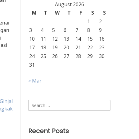
kan
August 2026
M
T
W
T
F
S
S
1
2
benar
ngan
3
4
5
6
7
8
9
g
10
11
12
13
14
15
16
asi
17
18
19
20
21
22
23
24
25
26
27
28
29
30
31
« Mar
Ginjal
Search
ngkak
for:
Recent Posts