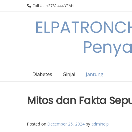
Skip
Call Us: +2782 444 YEAH
to
content
ELPATRONCH
Penya
Diabetes
Ginjal
Jantung
Mitos dan Fakta Sep
Posted on
December 25, 2024
by
adminelp