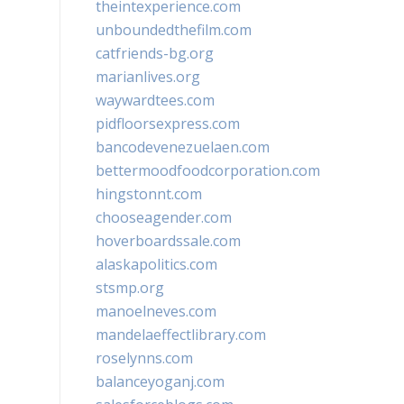
theintexperience.com
unboundedthefilm.com
catfriends-bg.org
marianlives.org
waywardtees.com
pidfloorsexpress.com
bancodevenezuelaen.com
bettermoodfoodcorporation.com
hingstonnt.com
chooseagender.com
hoverboardssale.com
alaskapolitics.com
stsmp.org
manoelneves.com
mandelaeffectlibrary.com
roselynns.com
balanceyoganj.com