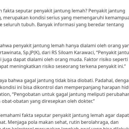
fakta seputar penyakit jantung lemah? Penyakit jantung
ung, merupakan kondisi serius yang memengaruhi kemampu
seluruh tubuh. Banyak informasi yang beredar tentang
 bahwa penyakit jantung lemah hanya dialami oleh orang ya
artawinata, Sp.JP(K), dari RS Siloam Karawaci, “Penyakit jant
 juga dapat dialami oleh orang muda. Faktor risiko seperti
apat meningkatkan risiko seseorang terkena penyakit ini.”
aya bahwa gagal jantung tidak bisa diobati. Padahal, deng
kondisi ini bisa dikontrol dan memperpanjang harapan hi
tion, “Pengobatan untuk gagal jantung meliputi perubaha
 obat-obatan yang diresepkan oleh dokter.”
memahami fakta seputar penyakit jantung lemah agar dapat
at. Menjaga pola makan sehat, rutin berolahraga, dan