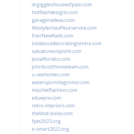
drgiggleshouseofpain.com
hotflashdesigns.com
garagenadeau.com
lifestylechauffeurservice.com
EverNewNails.com
insideoutdecoratingcentre.com
salvatoresinpoint.com
jovialfloralco.com
johnlscotthometeam.com
u-seehomes.com
watersportslagonissi.com
mischieffashion.com
eduwyre.com
retro-interiors.com
theblvd-boise.com
fpet2023.org
e-smart2022.org