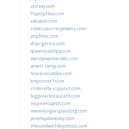
stcreal.com
PopUpFlea.com
valueml.com
rebeccatorresjewelry.com
jmpbliss.com
drjorgerico.com
queensushipa.com
wendyweimerdds.com
ameri-camp.com
hrsreceivables.com
empconst1.com
cinderella-support.com
bigpinkrestaurant.com
inspirehuahin.com
memmingerspainting.com
jeremypbeasley.com
thesandwichdepotcos.com