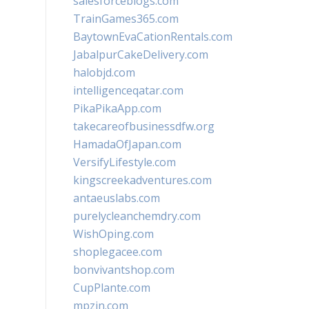
salesforceblogs.com
TrainGames365.com
BaytownEvaCationRentals.com
JabalpurCakeDelivery.com
halobjd.com
intelligenceqatar.com
PikaPikaApp.com
takecareofbusinessdfw.org
HamadaOfJapan.com
VersifyLifestyle.com
kingscreekadventures.com
antaeuslabs.com
purelycleanchemdry.com
WishOping.com
shoplegacee.com
bonvivantshop.com
CupPlante.com
mpzin.com