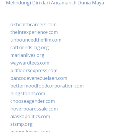
Melindungi Diri dari Ancaman di Dunia Maya
okhealthcareers.com
theintexperience.com
unboundedthefilm.com
catfriends-bg.org
marianlives.org
waywardtees.com
pidfloorsexpress.com
bancodevenezuelaen.com
bettermoodfoodcorporation.com
hingstonnt.com
chooseagender.com
hoverboardssale.com
alaskapolitics.com
stsmp.org
manoelneves.com