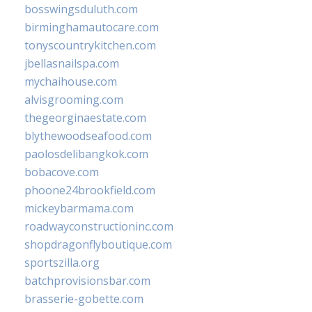
bosswingsduluth.com
birminghamautocare.com
tonyscountrykitchen.com
jbellasnailspa.com
mychaihouse.com
alvisgrooming.com
thegeorginaestate.com
blythewoodseafood.com
paolosdelibangkok.com
bobacove.com
phoone24brookfield.com
mickeybarmama.com
roadwayconstructioninc.com
shopdragonflyboutique.com
sportszilla.org
batchprovisionsbar.com
brasserie-gobette.com