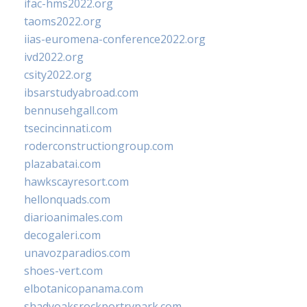
ifac-hms2022.org
taoms2022.org
iias-euromena-conference2022.org
ivd2022.org
csity2022.org
ibsarstudyabroad.com
bennusehgall.com
tsecincinnati.com
roderconstructiongroup.com
plazabatai.com
hawkscayresort.com
hellonquads.com
diarioanimales.com
decogaleri.com
unavozparadios.com
shoes-vert.com
elbotanicopanama.com
shadyoaksrockportrvpark.com