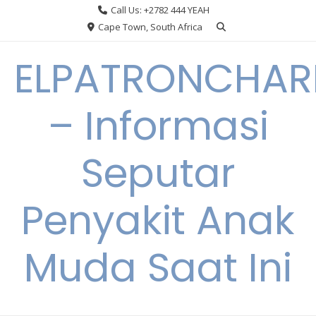
Skip
Call Us: +2782 444 YEAH
to
Cape Town, South Africa
content
ELPATRONCHA
– Informasi
Seputar
Penyakit Anak
Muda Saat Ini