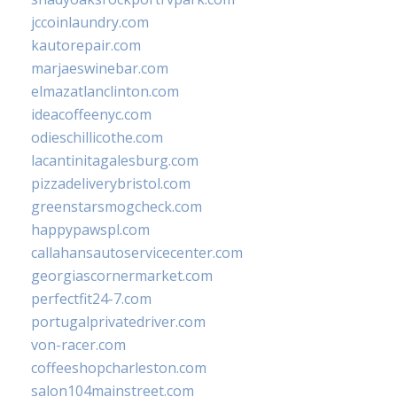
jccoinlaundry.com
kautorepair.com
marjaeswinebar.com
elmazatlanclinton.com
ideacoffeenyc.com
odieschillicothe.com
lacantinitagalesburg.com
pizzadeliverybristol.com
greenstarsmogcheck.com
happypawspl.com
callahansautoservicecenter.com
georgiascornermarket.com
perfectfit24-7.com
portugalprivatedriver.com
von-racer.com
coffeeshopcharleston.com
salon104mainstreet.com