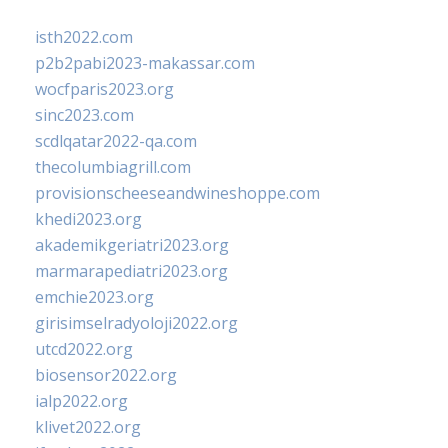
isth2022.com
p2b2pabi2023-makassar.com
wocfparis2023.org
sinc2023.com
scdlqatar2022-qa.com
thecolumbiagrill.com
provisionscheeseandwineshoppe.com
khedi2023.org
akademikgeriatri2023.org
marmarapediatri2023.org
emchie2023.org
girisimselradyoloji2022.org
utcd2022.org
biosensor2022.org
ialp2022.org
klivet2022.org