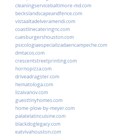
cleaningservicebaltimore-md.com
beckslandscapeandfence.com
vistaaltadelveramendi.com
coastlinecateringnc.com
cuesburgershouston.com
psicologiaespecializadaencampeche.com
dmtacos.com
crescentstreetprinting.com
hornopizza.com
driveadragster.com
hematologa.com
lizaivanov.com
guesttinyhomes.com
home-plow-by-meyer.com
palatelatincuisine.com
blackdoglegacy.com
eatvivahouston.com