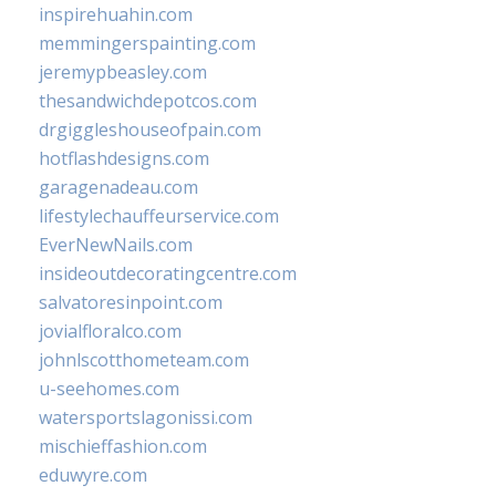
inspirehuahin.com
memmingerspainting.com
jeremypbeasley.com
thesandwichdepotcos.com
drgiggleshouseofpain.com
hotflashdesigns.com
garagenadeau.com
lifestylechauffeurservice.com
EverNewNails.com
insideoutdecoratingcentre.com
salvatoresinpoint.com
jovialfloralco.com
johnlscotthometeam.com
u-seehomes.com
watersportslagonissi.com
mischieffashion.com
eduwyre.com