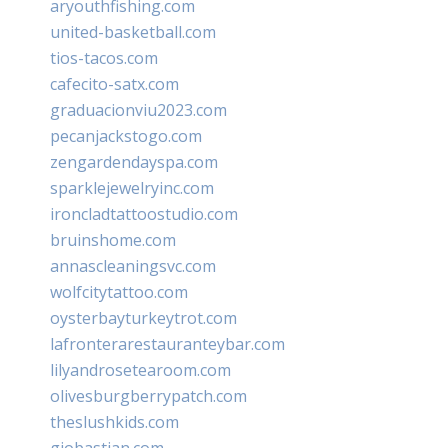
aryouthfishing.com
united-basketball.com
tios-tacos.com
cafecito-satx.com
graduacionviu2023.com
pecanjackstogo.com
zengardendayspa.com
sparklejewelryinc.com
ironcladtattoostudio.com
bruinshome.com
annascleaningsvc.com
wolfcitytattoo.com
oysterbayturkeytrot.com
lafronterarestauranteybar.com
lilyandrosetearoom.com
olivesburgberrypatch.com
theslushkids.com
giobastian.com