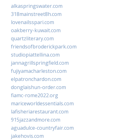
alkaspringswater.com
318mainstreet8h.com
lovenailsspari.com
oakberry-kuwait.com
quartzliterary.com
friendsofbroderickpark.com
studiopiattellina.com
jannagrillspringfield.com
fujiyamacharleston.com
elpatronchardon.com
donglaishun-order.com
fiamc-rome2022.org
mariceworldessentials.com
lafisheriarestaurant.com
915jazzandmore.com
aguadulce-countryfair.com
jakehovis.com