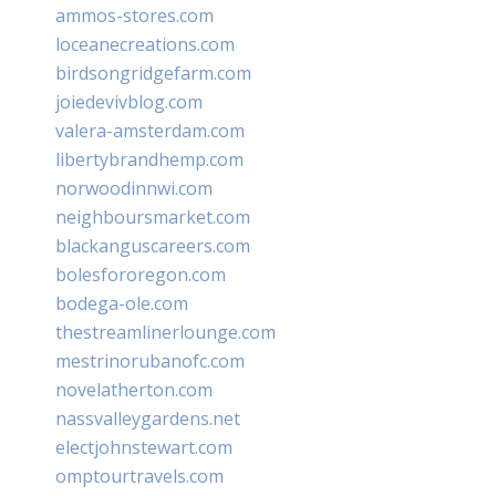
ammos-stores.com
loceanecreations.com
birdsongridgefarm.com
joiedevivblog.com
valera-amsterdam.com
libertybrandhemp.com
norwoodinnwi.com
neighboursmarket.com
blackanguscareers.com
bolesfororegon.com
bodega-ole.com
thestreamlinerlounge.com
mestrinorubanofc.com
novelatherton.com
nassvalleygardens.net
electjohnstewart.com
omptourtravels.com