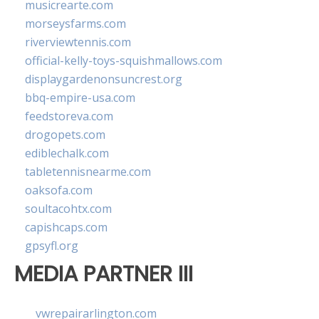
musicrearte.com
morseysfarms.com
riverviewtennis.com
official-kelly-toys-squishmallows.com
displaygardenonsuncrest.org
bbq-empire-usa.com
feedstoreva.com
drogopets.com
ediblechalk.com
tabletennisnearme.com
oaksofa.com
soultacohtx.com
capishcaps.com
gpsyfl.org
MEDIA PARTNER III
vwrepairarlington.com