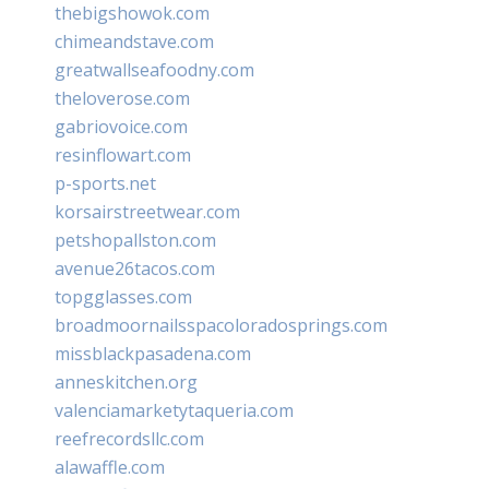
thebigshowok.com
chimeandstave.com
greatwallseafoodny.com
theloverose.com
gabriovoice.com
resinflowart.com
p-sports.net
korsairstreetwear.com
petshopallston.com
avenue26tacos.com
topgglasses.com
broadmoornailsspacoloradosprings.com
missblackpasadena.com
anneskitchen.org
valenciamarketytaqueria.com
reefrecordsllc.com
alawaffle.com