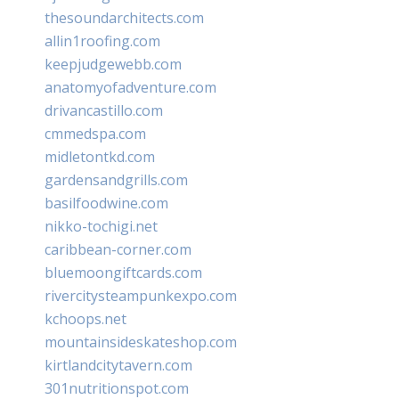
thesoundarchitects.com
allin1roofing.com
keepjudgewebb.com
anatomyofadventure.com
drivancastillo.com
cmmedspa.com
midletontkd.com
gardensandgrills.com
basilfoodwine.com
nikko-tochigi.net
caribbean-corner.com
bluemoongiftcards.com
rivercitysteampunkexpo.com
kchoops.net
mountainsideskateshop.com
kirtlandcitytavern.com
301nutritionspot.com