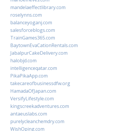
mandelaeffectlibrary.com
roselynns.com
balanceyoganj.com
salesforceblogs.com
TrainGames365.com
BaytownEvaCationRentals.com
JabalpurCakeDelivery.com
halobjd.com
intelligenceqatar.com
PikaPikaApp.com
takecareofbusinessdfw.org
HamadaOfJapan.com
VersifyLifestyle.com
kingscreekadventures.com
antaeuslabs.com
purelycleanchemdry.com
WishOping.com