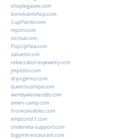
shoplegacee.com
bonvivantshop.com
CupPlante.com
mpzin.com
stcreal.com
PopUpFlea.com
valueml.com
rebeccatorresjewelry.com
jmpbliss.com
drjorgerico.com
queensushipa.com
wendyweimerdds.com
ameri-camp.com
hrsreceivables.com
empconst1.com
cinderella-support.com
bigpinkrestaurant.com