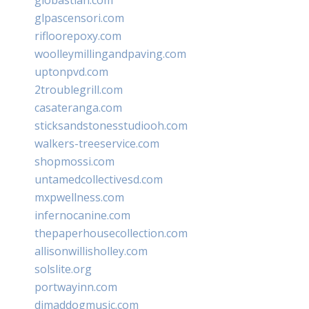
glpascensori.com
rifloorepoxy.com
woolleymillingandpaving.com
uptonpvd.com
2troublegrill.com
casateranga.com
sticksandstonesstudiooh.com
walkers-treeservice.com
shopmossi.com
untamedcollectivesd.com
mxpwellness.com
infernocanine.com
thepaperhousecollection.com
allisonwillisholley.com
solslite.org
portwayinn.com
djmaddogmusic.com